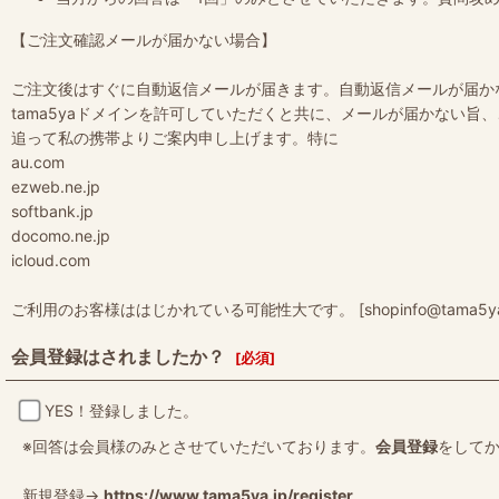
【ご注文確認メールが届かない場合】
ご注文後はすぐに自動返信メールが届きます。自動返信メールが届か
tama5yaドメインを許可していただくと共に、メールが届かない旨
追って私の携帯よりご案内申し上げます。特に
au.com
ezweb.ne.jp
softbank.jp
docomo.ne.jp
icloud.com
ご利用のお客様ははじかれている可能性大です。 [shopinfo@tama5
会員登録はされましたか？
[
必須
]
YES！登録しました。
※回答は会員様のみとさせていただいております。
会員登録
をして
新規登録→
https://www.tama5ya.jp/register