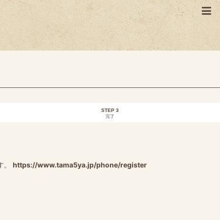
STEP 3
完了
す。
https://www.tama5ya.jp/phone/register