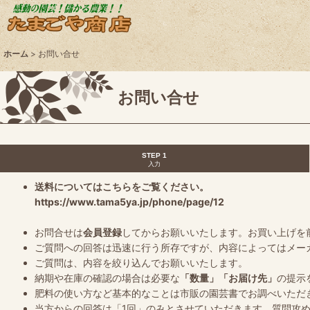
ホーム
>
お問い合せ
お問い合せ
STEP 1
入力
送料についてはこちらをご覧ください。
https://www.tama5ya.jp/phone/page/12
お問合せは
会員登録
してからお願いいたします。お買い上げを
ご質問への回答は迅速に行う所存ですが、内容によってはメー
ご質問は、内容を絞り込んでお願いいたします。
納期や在庫の確認の場合は必要な
「数量」「お届け先」
の提示
肥料の使い方など基本的なことは市販の園芸書でお調べいただ
当方からの回答は「1回」のみとさせていただきます。質問攻