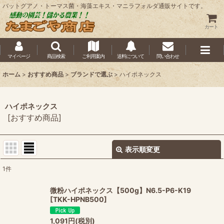
バットグアノ・トーマス菌・海藻エキス・マニラフォルダ通販サイトです。
カート
マイページ
商品検索
ご利用案内
送料について
問い合わせ
ホーム
>
おすすめ商品
>
ブランドで選ぶ
>
ハイポネックス
ハイポネックス
[
おすすめ商品
]
表示順変更
閉じる
1
件
表示数
:
微粉ハイポネックス【500g】N6.5-P6-K19
[
TKK-HPNB500
]
並び順
:
1,091
円
(税別)