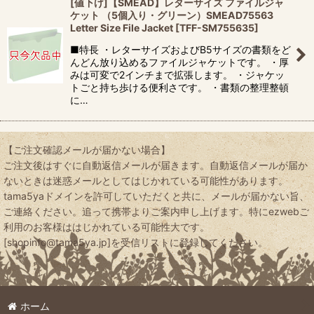
[値下げ]【SMEAD】レターサイズ ファイルジャ
ケット （5個入り・グリーン）SMEAD75563
Letter Size File Jacket
[
TFF-SM755635
]
■特長 ・レターサイズおよびB5サイズの書類をど
んどん放り込めるファイルジャケットです。 ・厚
みは可変で2インチまで拡張します。 ・ジャケッ
トごと持ち歩ける便利さです。 ・書類の整理整頓
に…
【ご注文確認メールが届かない場合】
ご注文後はすぐに自動返信メールが届きます。自動返信メールが届か
ないときは迷惑メールとしてはじかれている可能性があります。
tama5yaドメインを許可していただくと共に、メールが届かない旨、
ご連絡ください。追って携帯よりご案内申し上げます。特にezwebご
利用のお客様ははじかれている可能性大です。
[shopinfo@tama5ya.jp]を受信リストに登録してください。
ホーム