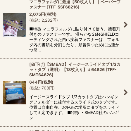
マニラフォルダに最適【50枚入り】｜ペーパーフ
ァスナー
[
TFF-SSF68216
]
2,075
円
(税別)
(
税込
:
2,282
円
)
■特徴 マニラフォルダに貼り付けて使う、接着剤
付きのファスナーです。 滑らかなSafeSHIELDコ
ーティングされた自己接着ファスナーは、フォル
ダ内の書類を分割したり、順番保つために迅速か
つ簡…
[値下げ]【SMEAD】イージースライドタブ 1/3カ
ットタブ（透明）【18枚入り】＃64626
[
TFF-
SMT64626
]
644
円
(税別)
(
税込
:
708
円
)
イージースライドタブ 1/3カットタブはハンギン
グフォルダーに後付するスライド式のタブです。
位置は自由自在、お好みの場所にタブをスライド
して固定できます。 ■特徴 ・SMEAD社のハンギ
ン…