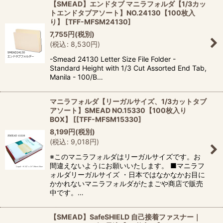
【SMEAD】エンドタブ マニラフォルダ【1/3カッ
トエンドタブアソート】NO.24130【100枚入
り】
[
TFF-MFSM24130
]
7,755
円
(税別)
(
税込
:
8,530
円
)
-Smead 24130 Letter Size File Folder -
Standard Height with 1/3 Cut Assorted End Tab,
Manila - 100/B…
マニラフォルダ【リーガルサイズ、1/3カットタブ
アソート】SMEAD NO.15330【100枚入り
BOX】
[
[TFF-MFSM15330
]
8,199
円
(税別)
(
税込
:
9,018
円
)
※このマニラフォルダはリーガルサイズです。お
間違えないようにお願いいたします。 ■マニラフ
ォルダリーガルサイズ ・日本ではなかなかお目に
かかれないマニラフォルダがたまごや商店で販売
中です。…
【SMEAD】SafeSHIELD 自己接着ファスナー｜