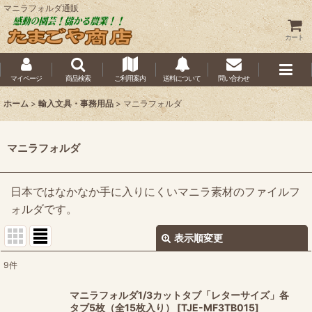
マニラフォルダ通販
カート
マイページ
商品検索
ご利用案内
送料について
問い合わせ
ホーム
>
輸入文具・事務用品
>
マニラフォルダ
マニラフォルダ
日本ではなかなか手に入りにくいマニラ素材のファイルフ
ォルダです。
表示順変更
閉じる
9
件
表示数
:
マニラフォルダ1/3カットタブ「レターサイズ」各
タブ5枚（全15枚入り）
[
TJE-MF3TB015
]