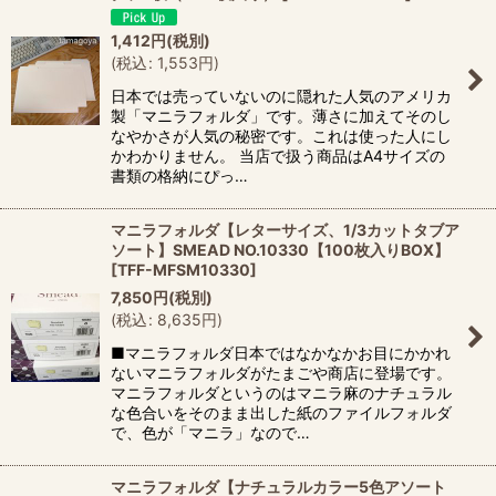
並び順
:
1,412
円
(税別)
(
税込
:
1,553
円
)
絞り込む
日本では売っていないのに隠れた人気のアメリカ
製「マニラフォルダ」です。薄さに加えてそのし
なやかさが人気の秘密です。これは使った人にし
かわかりません。 当店で扱う商品はA4サイズの
書類の格納にぴっ…
マニラフォルダ【レターサイズ、1/3カットタブア
ソート】SMEAD NO.10330【100枚入りBOX】
[
TFF-MFSM10330
]
7,850
円
(税別)
(
税込
:
8,635
円
)
■マニラフォルダ日本ではなかなかお目にかかれ
ないマニラフォルダがたまごや商店に登場です。
マニラフォルダというのはマニラ麻のナチュラル
な色合いをそのまま出した紙のファイルフォルダ
で、色が「マニラ」なので…
マニラフォルダ【ナチュラルカラー5色アソート