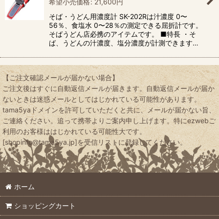
希望小売価格
:
21,600
円
そば・うどん用濃度計 SK-202Rは汁濃度 0〜
56％、食塩水 0〜28％の測定できる屈折計です。
そばうどん店必携のアイテムです。 ■特長 ・そ
ば、うどんの汁濃度、塩分濃度が計測できます…
【ご注文確認メールが届かない場合】
ご注文後はすぐに自動返信メールが届きます。自動返信メールが届か
ないときは迷惑メールとしてはじかれている可能性があります。
tama5yaドメインを許可していただくと共に、メールが届かない旨、
ご連絡ください。追って携帯よりご案内申し上げます。特にezwebご
利用のお客様ははじかれている可能性大です。
[shopinfo@tama5ya.jp]を受信リストに登録してください。
ホーム
ショッピングカート