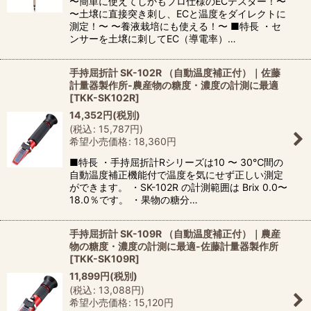
〜簡単に使えてしかもプロ仕様のECテスター！〜
〜土壌に直接突き刺し、ECと温度をダイレクトに
測定！〜 〜養液栽培にも使える！〜 ■特長 ・セ
ンサーを土壌に刺してEC（導電率）…
手持屈折計 SK-102R （自動温度補正付）｜佐藤
計量器製作所-農産物の糖度・濃度の計測に最適
[
TKK-SK102R
]
14,352
円
(税別)
(
税込
:
15,787
円
)
希望小売価格
:
18,360
円
■特長 ・手持屈折計Rシリーズは10 〜 30℃間の
自動温度補正機能付で温度を気にせず正しい測定
ができます。 ・SK-102R の計測範囲は Brix 0.0〜
18.0％です。 ・果物の糖分…
手持屈折計 SK-109R （自動温度補正付）｜農産
物の糖度・濃度の計測に最適-佐藤計量器製作所
[
TKK-SK109R
]
11,899
円
(税別)
(
税込
:
13,088
円
)
希望小売価格
:
15,120
円