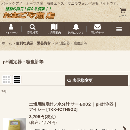
バットグアノ・トーマス菌・海藻エキス・マニラフォルダ通販サイトです。
カート
マイページ
商品検索
ご利用案内
送料について
問い合わせ
ホーム
>
便利な農業・園芸資材
>
pH測定器・糖度計等
pH測定器・糖度計等
表示順変更
閉じる
7
件
表示数
:
土壌用酸度計／水分計 サーモ902 ｜pH計測器｜
アイシー
[
TKK-ICTH902
]
並び順
:
3,795
円
(税別)
(
税込
:
4,174
円
)
絞り込む