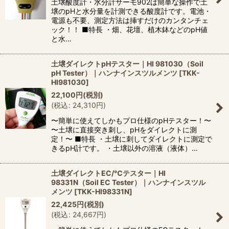
土壌酸度計・水分計サーモ902は簡単な操作で土
壌のpHと水分量を計測できる酸度計です。電池・
電源も不要、測定方法は挿すだけのカンタンチェ
ック！！ ■特長 ・畑、花壇、植木鉢などのpH値
と水…
土壌ダイレクトpHテスター｜HI 981030（Soil
pH Tester）｜ハンナインスツルメンツ
[
TKK-
HI981030
]
22,100
円
(税別)
(
税込
:
24,310
円
)
〜簡単に使えてしかもプロ仕様のpHテスター！〜
〜土壌に直接突き刺し、pHをダイレクトに測
定！〜 ■特長 ・土壌に刺してダイレクトに測定で
きるpH計です。 ・土壌以外の溶液（液体）…
土壌ダイレクトEC/℃テスター｜HI
98331N（Soil EC Tester）｜ハンナインスツル
メンツ
[
TKK-HI98331N
]
22,425
円
(税別)
(
税込
:
24,667
円
)