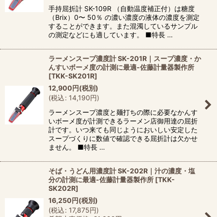
手持屈折計 SK-109R （自動温度補正付）は糖度
（Brix）0〜 50％ の濃い濃度の液体の濃度を測定
することができます。また混濁しているサンプル
の測定などにも適しています。 ■特長 …
ラーメンスープ濃度計 SK-201R｜スープ濃度・か
んすいボーメ度の計測に最適-佐藤計量器製作所
[
TKK-SK201R
]
12,900
円
(税別)
(
税込
:
14,190
円
)
ラーメンスープ濃度と麺打ちの際に必要なかんす
いボーメ度が計測できるラーメン店御用達の屈折
計です。いつ来ても同じようにおいしい安定した
スープづくりに数値で確認できる屈折計は欠かせ
ません。 ■特長 …
そば・うどん用濃度計 SK-202R｜汁の濃度・塩
分の計測に最適-佐藤計量器製作所
[
TKK-
SK202R
]
16,250
円
(税別)
(
税込
:
17,875
円
)