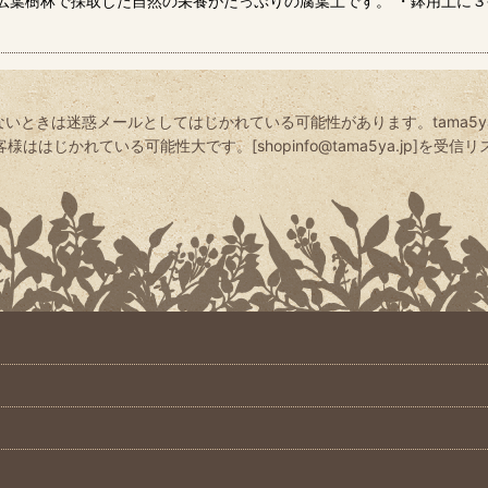
の広葉樹林で採取した自然の栄養がたっぷりの腐葉土です。 ・鉢用土に
いときは迷惑メールとしてはじかれている可能性があります。tama5
はじかれている可能性大です。[shopinfo@tama5ya.jp]を受