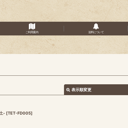
ご利用案内
送料について
表示順変更
土-
[
TET-FD005
]