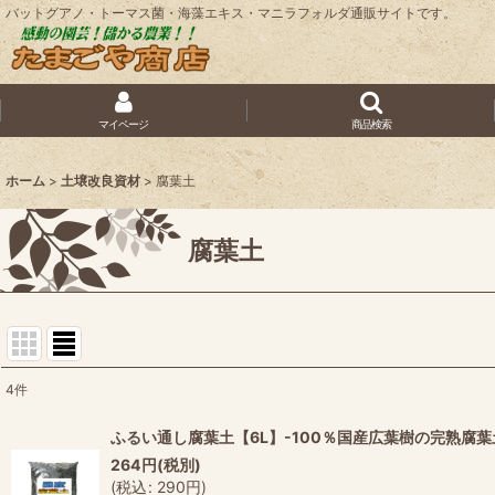
バットグアノ・トーマス菌・海藻エキス・マニラフォルダ通販サイトです。
マイページ
商品検索
ホーム
>
土壌改良資材
>
腐葉土
腐葉土
4
件
表示数
:
ふるい通し腐葉土【6L】-100％国産広葉樹の完熟腐葉
264
円
(税別)
並び順
:
(
税込
:
290
円
)