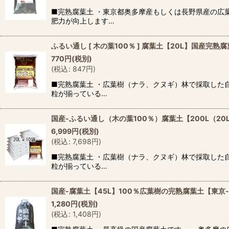
■完熟腐葉土 ・東京都奥多摩産もしくは長野県産の広
肥力が向上します…
ふるい通し [ 木の葉100％ ] 腐葉土【20L】国産完熟
770
円
(税別)
(
税込
:
847
円
)
■完熟腐葉土 ・広葉樹（ナラ、クヌギ）林で採取した
粒が揃っている…
国産-ふるい通し（木の葉100％）腐葉土【200L（2
6,999
円
(税別)
(
税込
:
7,698
円
)
■完熟腐葉土 ・広葉樹（ナラ、クヌギ）林で採取した
粒が揃っている…
国産-腐葉土【45L】100％広葉樹の完熟腐葉土【東京
1,280
円
(税別)
(
税込
:
1,408
円
)