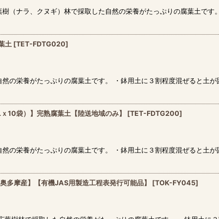
葉樹（ナラ、クヌギ）林で採取した自然の栄養がたっぷりの腐葉土です
絞り込む
腐葉土
[
TET-FDTG020
]
自然の栄養がたっぷりの腐葉土です。 ・鉢用土に３割程度混ぜると土が
0Lｘ10袋）】完熟腐葉土【陸送地域のみ】
[
TET-FDTG200
]
自然の栄養がたっぷりの腐葉土です。 ・鉢用土に３割程度混ぜると土が
-奥多摩産】【有機JAS用製造工程表発行可能品】
[
TOK-FY045
]