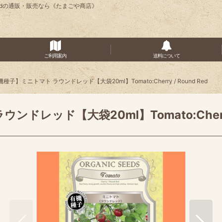
d Redの通販・販売なら《たまごや商店》
ご利用案内
送料について
種子】ミニトマト ラウンドレッド【大袋20ml】Tomato:Cherry / Round Red
レッド【大袋20ml】Tomato:Cherry /