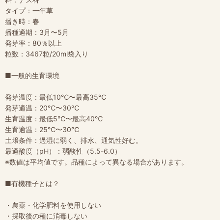
タイプ：一年草
播き時：春
播種適期：3月〜5月
発芽率：80％以上
粒数：3467粒/20ml袋入り
■一般的生育環境
発芽温度：最低10℃〜最高35℃
発芽適温：20℃〜30℃
生育温度：最低5℃〜最高40℃
生育適温：25℃〜30℃
土壌条件：過湿に弱く、排水、通気性好む。
最適酸度（pH）：弱酸性（5.5-6.0）
※数値は平均値です。品種によって異なる場合があります。
■有機種子とは？
・農薬・化学肥料を使用しない
・採取後の種に消毒しない