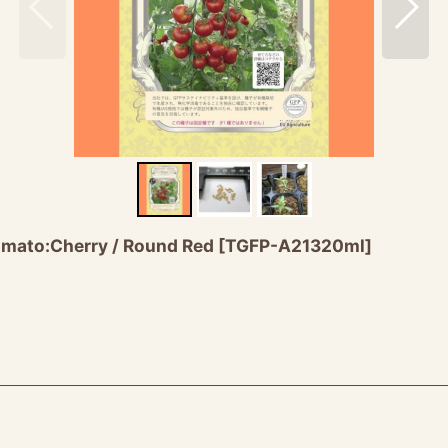
herry / Round Red
[
TGFP-A21320ml
]