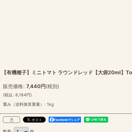
【有機種子】ミニトマト ラウンドレッド【大袋20ml】Tomato:C
販売価格
:
7,440
円
(税別)
(
税込
:
8,184
円
)
重み（送料換算重量）
:
1kg
Facebookでシェア
数量
:
個