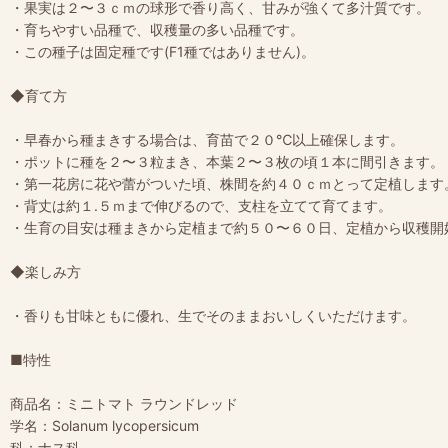
・果実は２〜３ｃｍの球形で香り高く、甘みが強くて多汁質です。
・育ちやすい品種で、収穫量の多い品種です。
・この種子は固定種です(F1種ではありません)。
◆育て方
・早春から種まきする場合は、育苗で２０℃以上確保します。
・ポットに種を２〜３粒まき、本葉２〜３枚の頃１本に間引きます。
・第一花房に花や蕾がついた頃、株間を約４０ｃｍとって定植します。
・背丈は約１.５ｍまで伸びるので、支柱を立てて育てます。
・生育の目安は種まきから定植まで約５０〜６０日、定植から収穫開
◆楽しみ方
・香りも甘味ともに優れ、生でそのままおいしくいただけます。
■特性
商品名：ミニトマト ラウンドレッド
学名：Solanum lycopersicum
科：ナス科