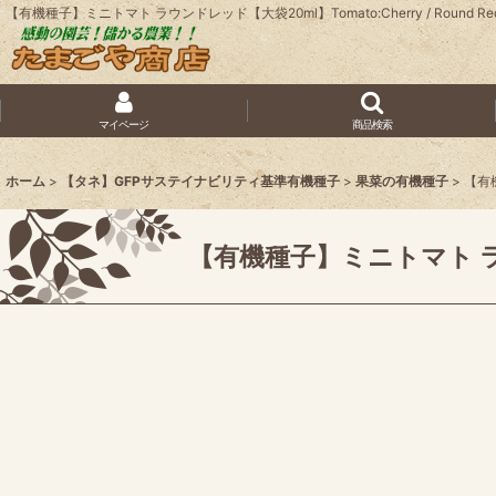
【有機種子】ミニトマト ラウンドレッド【大袋20ml】Tomato:Cherry / Roun
マイページ
商品検索
ホーム
>
【タネ】GFPサステイナビリティ基準有機種子
>
果菜の有機種子
>
【有機
【有機種子】ミニトマト ラウンド