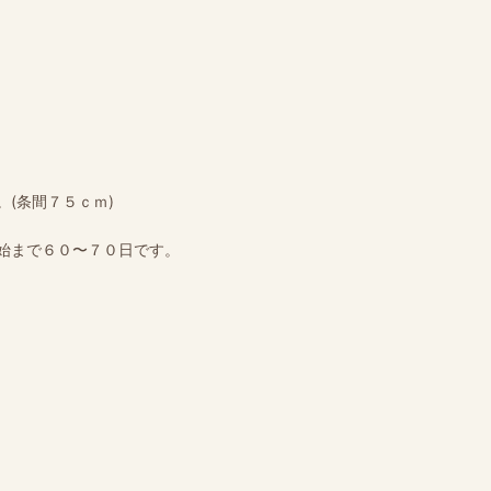
(条間７５ｃｍ)
始まで６０〜７０日です。