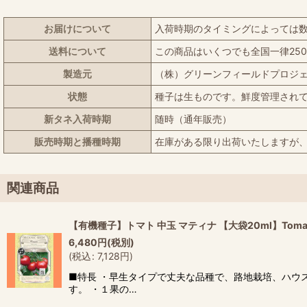
お届けについて
入荷時期のタイミングによっては
送料について
この商品はいくつでも全国一律25
製造元
（株）グリーンフィールドプロジ
状態
種子は生ものです。鮮度管理され
新タネ入荷時期
随時（通年販売）
販売時期と播種時期
在庫がある限り出荷いたしますが
関連商品
【有機種子】トマト 中玉 マティナ 【大袋20ml】Tomato : 
6,480
円
(税別)
(
税込
:
7,128
円
)
■特長 ・早生タイプで丈夫な品種で、路地栽培、ハウ
す。 ・１果の…