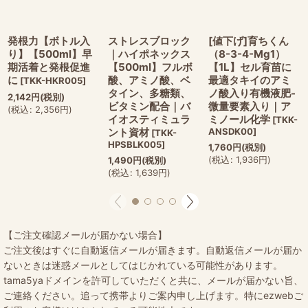
発根力【ボトル入
ストレスブロック
[値下げ]育ちくん
り】【500ml】早
｜ハイポネックス
（8-3-4-Mg1）
期活着と発根促進
【500ml】フルボ
【1L】セル育苗に
に
酸、アミノ酸、ベ
最適タキイのアミ
[
TKK-HKR005
]
タイン、多糖類、
ノ酸入り有機液肥-
2,142
円
(税別)
ビタミン配合｜バ
微量要素入り｜ア
(
税込
:
2,356
円
)
イオスティミュラ
ミノール化学
[
TKK-
ント資材
ANSDK00
]
[
TKK-
HPSBLK005
]
1,760
円
(税別)
(
税込
:
1,936
円
)
1,490
円
(税別)
(
税込
:
1,639
円
)
【ご注文確認メールが届かない場合】
ご注文後はすぐに自動返信メールが届きます。自動返信メールが届か
ないときは迷惑メールとしてはじかれている可能性があります。
tama5yaドメインを許可していただくと共に、メールが届かない旨、
ご連絡ください。追って携帯よりご案内申し上げます。特にezwebご