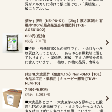
質がアルカリに溶けて酸に溶けない「腐植酸」、
酸にもアルカ…
酒かす肥料（N5-P6-K1）【2kg】漢方薬製法-有
機率100％|最高級混合有機肥料
[
TKE-
AG561002
]
638
円
(税別)
(
税込
:
701
円
)
■特長 ・有機質100％の肥料です。 ・余計な化学
物質は入ってません。 ・あらゆる有機栽培に適し
ております。 ・腐植酸、核酸、アミノ酸等を多量
に含んでいます。 ・植物、作物の品質、食味を…
[軽]NL大麦黒酢《酸度4.1％》Non-GMO【10L】
食品加工用・業務用｜キューピー醸造
[
TKW-
NLM-10
]
7,466
円
(税別)
(
税込
:
8,063
円
)
■大麦黒酢とは？ ・大麦麦芽のみを原料とした酸
度4.1%の大麦黒酢です。 ・ミネラルたっぷりの大
麦を精白せずに玄麦のまま使用しています。 ・通