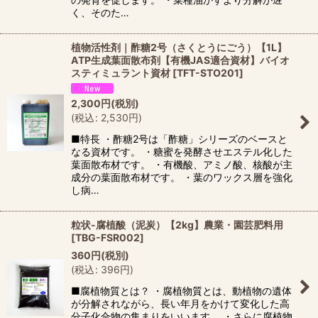
く、そのた…
植物活性剤｜酢糖2号（さくとうにごう）【1L】
ATP生成葉面散布剤【有機JAS適合資材】バイオ
スティミュラント資材
[
TFT-STO201
]
2,300
円
(税別)
(
税込
:
2,530
円
)
■特長 ・酢糖2号は「酢糖」シリーズのベースと
なる資材です。 ・糖蜜を発酵させエステル化した
葉面散布材です。 ・有機酸、アミノ酸、核酸が主
成分の葉面散布材です。 ・葉のワックス層を強化
し病…
粒状-腐植酸（泥炭）【2kg】農業・園芸肥料用
[
TBG-FSR002
]
360
円
(税別)
(
税込
:
396
円
)
■腐植物質とは？ ・腐植物質とは、動植物の遺体
が分解されながら、長い年月をかけて変化した高
分子化合物の集まりをいいます。 ・さらに腐植物