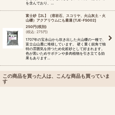
を含んでおり、…
富士砂【2L】（溶岩石、スコリヤ、火山灰土・火
山礫）アクアリウムにも最適
[
TJE-FS002
]
250
円
(税別)
(
税込
:
275
円
)
1707年の宝永山から吹き出した火山礫の一種で、
富士山山麓に堆積しています。 硬く重く鋭角で独
特の雰囲気を持つため化粧砂として好まれます。
色が黒いためサボテンや多肉植物を引き立てる効
果もあります…
この商品を買った人は、こんな商品も買っていま
す