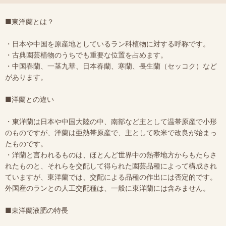
■東洋蘭とは？
・日本や中国を原産地としているラン科植物に対する呼称です。
・古典園芸植物のうちでも重要な位置を占めます。
・中国春蘭、一茎九華、日本春蘭、寒蘭、長生蘭（セッコク）など
があります。
■洋蘭との違い
・東洋蘭は日本や中国大陸の中、南部など主として温帯原産で小形
のものですが、洋蘭は亜熱帯原産で、主として欧米で改良が始まっ
たものです。
・洋蘭と言われるものは、ほとんど世界中の熱帯地方からもたらさ
れたものと、それらを交配して得られた園芸品種によって構成され
ていますが、東洋蘭では、交配による品種の作出には否定的です。
外国産のランとの人工交配種は、一般に東洋蘭には含みません。
■東洋蘭液肥の特長