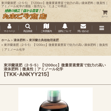
東洋蘭液肥（2-5-5）【1200cc】微量要素豊富で効力の高い液体肥料｜微臭性｜
アミノール化学の通販・販売なら「たまごや商店」
カート
マイページ
商品検索
ご利用案内
送料について
問い合わせ
ホーム
>
液体肥料
>
東洋蘭古典植物用液肥
>
東洋蘭液肥（2-5-5）【1200cc】微量要素豊富で効力の高い液体肥料｜微臭性
｜アミノール化学
東洋蘭液肥（2-5-5）【1200cc】微量要素豊富で効力の高い
液体肥料｜微臭性｜アミノール化学
[
TKK-ANKYY215
]