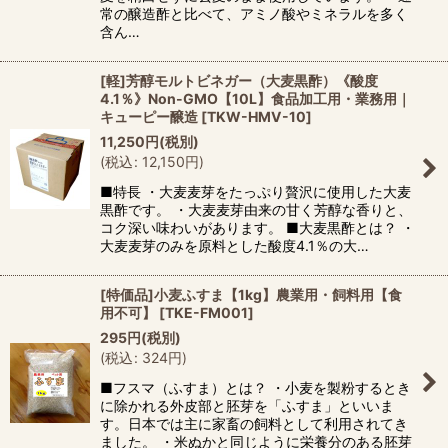
常の醸造酢と比べて、アミノ酸やミネラルを多く
含ん…
[軽]芳醇モルトビネガー（大麦黒酢）《酸度
4.1％》Non-GMO【10L】食品加工用・業務用｜
キューピー醸造
[
TKW-HMV-10
]
11,250
円
(税別)
(
税込
:
12,150
円
)
■特長 ・大麦麦芽をたっぷり贅沢に使用した大麦
黒酢です。 ・大麦麦芽由来の甘く芳醇な香りと、
コク深い味わいがあります。 ■大麦黒酢とは？ ・
大麦麦芽のみを原料とした酸度4.1％の大…
[特価品]小麦ふすま【1kg】農業用・飼料用【食
用不可】
[
TKE-FM001
]
295
円
(税別)
(
税込
:
324
円
)
■フスマ（ふすま）とは？ ・小麦を製粉するとき
に除かれる外皮部と胚芽を「ふすま」といいま
す。日本では主に家畜の飼料として利用されてき
ました。 ・米ぬかと同じように栄養分のある胚芽