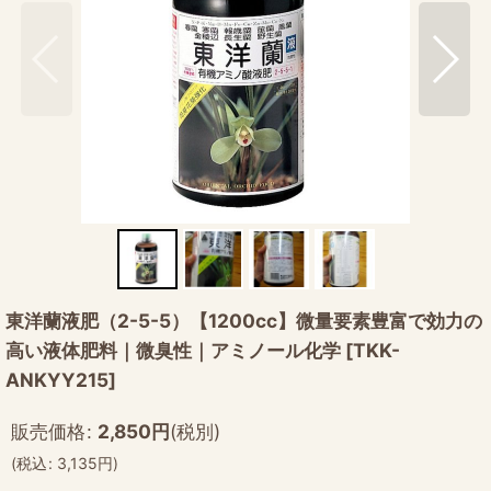
東洋蘭液肥（2-5-5）【1200cc】微量要素豊富で効力の
高い液体肥料｜微臭性｜アミノール化学
[
TKK-
ANKYY215
]
販売価格
:
2,850
円
(税別)
(
税込
:
3,135
円
)