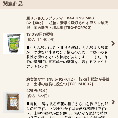
関連商品
亜リンさんラプソディ｜P44-K29-Mn6-
B2【5kg】｜植物に素早く吸収される亜リン酸液
肥｜葉面散布・潅水用
[
TBG-PORP02
]
13,093
円
(税別)
(
税込
:
14,402
円
)
■亜りん酸とは？ ・亜りん酸は、りん酸より酸素
が一つ少ない小さな分子構造のため、作物への吸
収性が優れるという特徴があります。 ・また、細
胞の増殖時に毒素成分の増殖を阻害するファイト
アレキシン効…
綿実油かす（N5.5-P2-K1.2）【2kg】肥効が長続
き｜土壌の改良に役立つ
[
TKE-MJ002
]
475
円
(税別)
(
税込
:
522
円
)
■特長 ・綿を取る綿花の種子から油を採取した残
りの粕です。 ・綿実油かすは天然有機肥料ですか
ら、土中で穏やかに分解し、穏やかな肥効で植物
の発育を促します。 ・菜種油かすより分解が遅