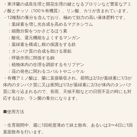
・東洋蘭の成長生理と開花生理の鍵となるプロリンなど豊富なアミ
ノ酸とチッソ（100％有機質）、リン酸、カリが含まれています。
・12種類の養分を含んでおり、極めて効力の高い液体肥料です。
：葉緑素を増し光合成を高めるマグネシウム
：細胞分裂をつかさどるほう素
：酸化、還元機能をよくするマンガン
：葉緑素を構成し根の保護をする鉄
：タンパク質の合成を助ける亜鉛
：呼吸作用に関係する銅
：植物体内の生理を調節するモリブデン
：花の発色に関わるコバルトやニッケル
・有機アミノ酸は、蘭に直接吸収され、昼間は2/3が葉緑素に1/3が
体内のタンパク質に又は夜間は1/3が葉緑素に2/3が体内のタンパク
質に取り込まれるので、長雨、天候不順などの日照不足の時にも対
応するほか、ラン菌の養分になります。
■使用方法
・生育期間中、週に1回程度薄めて鉢土散布、あるいは3〜4日に1回
葉面散布を行います。