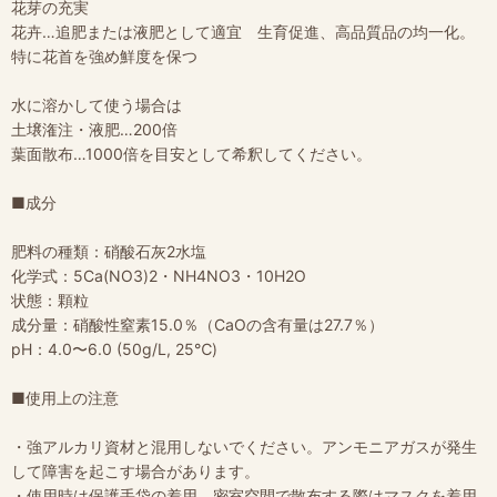
花芽の充実
花卉…追肥または液肥として適宜 生育促進、高品質品の均一化。
特に花首を強め鮮度を保つ
水に溶かして使う場合は
土壌潅注・液肥…200倍
葉面散布…1000倍を目安として希釈してください。
■成分
肥料の種類：硝酸石灰2水塩
化学式：5Ca(NO3)2・NH4NO3・10H2O
状態：顆粒
成分量：硝酸性窒素15.0％（CaOの含有量は27.7％）
pH：4.0〜6.0 (50g/L, 25℃)
■使用上の注意
・強アルカリ資材と混用しないでください。アンモニアガスが発生
して障害を起こす場合があります。
・使用時は保護手袋の着用、密室空間で散布する際はマスクを着用