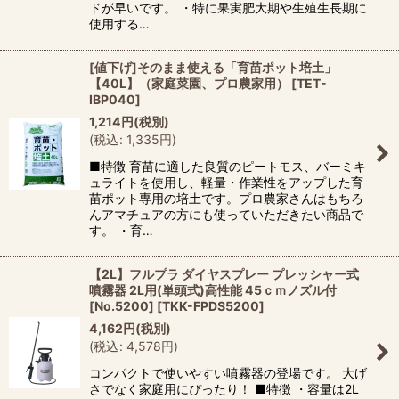
ドが早いです。 ・特に果実肥大期や生殖生長期に
使用する…
[値下げ]そのまま使える「育苗ポット培土」
【40L】（家庭菜園、プロ農家用）
[
TET-
IBP040
]
1,214
円
(税別)
(
税込
:
1,335
円
)
■特徴 育苗に適した良質のピートモス、バーミキ
ュライトを使用し、軽量・作業性をアップした育
苗ポット専用の培土です。プロ農家さんはもちろ
んアマチュアの方にも使っていただきたい商品で
す。 ・育…
【2L】フルプラ ダイヤスプレー プレッシャー式
噴霧器 2L用(単頭式)高性能 45ｃｍノズル付
[No.5200]
[
TKK-FPDS5200
]
4,162
円
(税別)
(
税込
:
4,578
円
)
コンパクトで使いやすい噴霧器の登場です。 大げ
さでなく家庭用にぴったり！ ■特徴 ・容量は2L