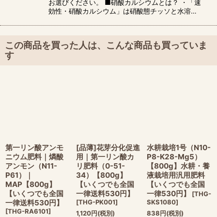
お選びください。 ■硝酸カルシウムとは？ ・「速
効性・硝酸カルシウム」は硝酸態チッソと水溶…
この商品を買った人は、こんな商品も買っていま
す
第一リン酸アンモ
[品薄]花芽分化促進
水耕栽培1号（N10-
ニウム肥料｜燐酸
用｜第一リン酸カ
P8-K28-Mg5）
アンモン（N11-
リ肥料（0-51-
【800g】水耕・養
P61）｜
34）【800g】
液栽培用汎用肥料
MAP【800g】
【いくつでも全国
【いくつでも全国
【いくつでも全国
一律送料530円】
一律530円】
[
THG-
一律送料530円】
[
THG-PK001
]
SKS1080
]
[
THG-RA6101
]
1,120
円
(税別)
838
円
(税別)