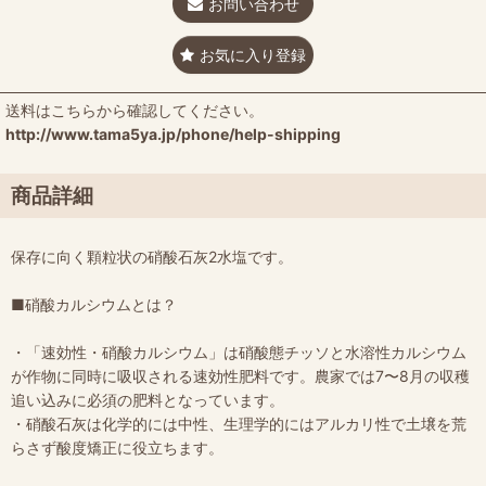
お問い合わせ
お気に入り登録
送料はこちらから確認してください。
http://www.tama5ya.jp/phone/help-shipping
商品詳細
保存に向く顆粒状の硝酸石灰2水塩です。
■硝酸カルシウムとは？
・「速効性・硝酸カルシウム」は硝酸態チッソと水溶性カルシウム
が作物に同時に吸収される速効性肥料です。農家では7〜8月の収穫
追い込みに必須の肥料となっています。
・硝酸石灰は化学的には中性、生理学的にはアルカリ性で土壌を荒
らさず酸度矯正に役立ちます。