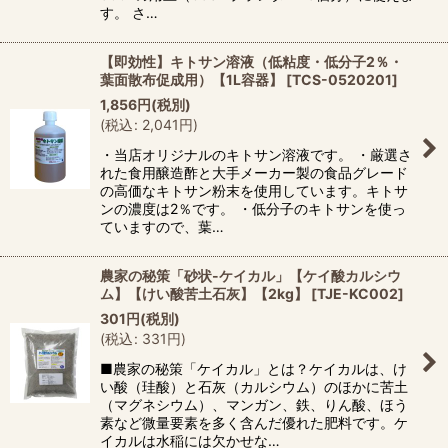
す。 さ…
【即効性】キトサン溶液（低粘度・低分子2％・
葉面散布促成用）【1L容器】
[
TCS-0520201
]
1,856
円
(税別)
(
税込
:
2,041
円
)
・当店オリジナルのキトサン溶液です。 ・厳選さ
れた食用醸造酢と大手メーカー製の食品グレード
の高価なキトサン粉末を使用しています。キトサ
ンの濃度は2％です。 ・低分子のキトサンを使っ
ていますので、葉…
農家の秘策「砂状-ケイカル」【ケイ酸カルシウ
ム】【けい酸苦土石灰】【2kg】
[
TJE-KC002
]
301
円
(税別)
(
税込
:
331
円
)
■農家の秘策「ケイカル」とは？ケイカルは、け
い酸（珪酸）と石灰（カルシウム）のほかに苦土
（マグネシウム）、マンガン、鉄、りん酸、ほう
素など微量要素を多く含んだ優れた肥料です。ケ
イカルは水稲には欠かせな…