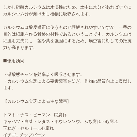
しかし硝酸カルシウムは水溶性のため、土中に水分があればすぐに
カルシウム分が溶け出し植物に吸収されます。
カルシウムは酸度矯正に使うものと誤解されやすいですが、一番の
目的は細胞を作る骨格の材料であるということです。カルシウムは
細胞を丈夫にし、茎や葉を強固にするため、病虫害に対しての抵抗
力が高まります。
■使用効果
・硝酸態チッソを効率よく吸収させます。
・カルシウム欠乏による要素障害を防ぎ、作物の品質向上に貢献し
ます。
【カルシウム欠乏による主な障害]
トマト・ナス・ピーマン…尻腐れ
キャベツ・白菜・レタス・ホウレンソウ…ふち腐れ・心腐れ
玉ねぎ・セルリー…心腐れ
イチゴ…チップバーン