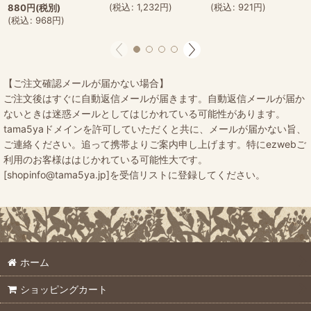
(
税込
:
1,232
円
)
(
税込
:
921
円
)
880
円
(税別)
(
税込
:
968
円
)
【ご注文確認メールが届かない場合】
ご注文後はすぐに自動返信メールが届きます。自動返信メールが届か
ないときは迷惑メールとしてはじかれている可能性があります。
tama5yaドメインを許可していただくと共に、メールが届かない旨、
ご連絡ください。追って携帯よりご案内申し上げます。特にezwebご
利用のお客様ははじかれている可能性大です。
[shopinfo@tama5ya.jp]を受信リストに登録してください。
ホーム
ショッピングカート