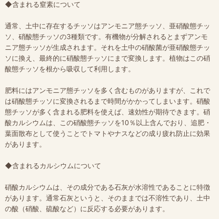
◆含まれる窒素について
通常、土中に存在するチッソはアンモニア態チッソ、亜硝酸態チッ
ソ、硝酸態チッソの3種類です。有機物が分解されるとまずアンモ
ニア態チッソが生成されます。それを土中の硝酸菌が亜硝酸態チッ
ソに換え、最終的に硝酸態チッソにまで変換します。植物はこの硝
酸態チッソを根から吸収して利用します。
肥料にはアンモニア態チッソを多く含むものがありますが、これで
は硝酸態チッソに変換されるまで時間がかかってしまいます。硝酸
態チッソが多く含まれる肥料を使えば、速効性が期待できます。硝
酸カルシウムは、この硝酸態チッソを10％以上含んでおり、追肥・
葉面散布として使うことでトマトやナスなどの成り疲れ防止に効果
があります。
◆含まれるカルシウムについて
硝酸カルシウムは、その成分である石灰が水溶性であることに特徴
があります。通常石灰というと、そのままでは不溶性であり、土中
の酸（硝酸、硫酸など）に反応する必要があります。