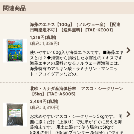
関連商品
海藻のエキス【100g】（ノルウェー産）【配達
日時指定不可】【送料無料】
[
TAE-KE001
]
1,218
円
(税別)
(
税込
:
1,339
円
)
使いやすい100g入り海藻エキスです。■海藻エキ
スとは？◆海藻から抽出した水溶性のエキスです
海藻エキスの原料となるノルウェー産海藻には、
海藻特有のアルギン酸・ラミナリン・マンニッ
ト・フコイダアンなどの…
北欧・カナダ産海藻粉末 ｜アスコ・シーグリーン
【5kg】
[
TAE-AS005
]
3,464
円
(税別)
(
税込
:
3,810
円
)
お求めやすいアスコ・シーグリーン5kgです。 周
囲に撒くだけ（上振り）で効果がすぐに見える海
藻粉末です。 用土に混ぜて使う場合は5Kgで
500Lの用土（65cmプランター25個分）に使えま