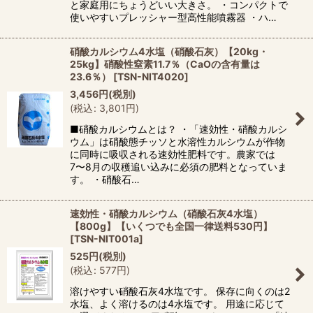
と家庭用にちょうどいい大きさ。 ・コンパクトで
使いやすいプレッシャー型高性能噴霧器 ・ハ…
硝酸カルシウム4水塩（硝酸石灰）【20kg・
25kg】硝酸性窒素11.7％（CaOの含有量は
23.6％）
[
TSN-NIT4020
]
3,456
円
(税別)
(
税込
:
3,801
円
)
■硝酸カルシウムとは？ ・「速効性・硝酸カルシ
ウム」は硝酸態チッソと水溶性カルシウムが作物
に同時に吸収される速効性肥料です。農家では
7〜8月の収穫追い込みに必須の肥料となっていま
す。 ・硝酸石…
速効性・硝酸カルシウム（硝酸石灰4水塩）
【800g】【いくつでも全国一律送料530円】
[
TSN-NIT001a
]
525
円
(税別)
(
税込
:
577
円
)
溶けやすい硝酸石灰4水塩です。 保存に向くのは2
水塩、よく溶けるのは4水塩です。 用途に応じて