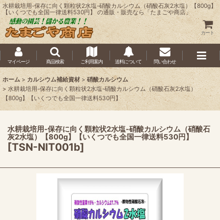
水耕栽培用-保存に向く顆粒状2水塩-硝酸カルシウム（硝酸石灰2水塩）【800g】
【いくつでも全国一律送料530円】 の通販・販売なら「たまごや商店」
カート
マイページ
商品検索
ご利用案内
送料について
問い合わせ
ホーム
>
カルシウム補給資材
>
硝酸カルシウム
>
水耕栽培用-保存に向く顆粒状2水塩-硝酸カルシウム（硝酸石灰2水塩）
【800g】【いくつでも全国一律送料530円】
水耕栽培用-保存に向く顆粒状2水塩-硝酸カルシウム（硝酸石
灰2水塩）【800g】【いくつでも全国一律送料530円】
[
TSN-NIT001b
]