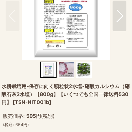
水耕栽培用-保存に向く顆粒状2水塩-硝酸カルシウム（硝
酸石灰2水塩）【800g】【いくつでも全国一律送料530
円】
[
TSN-NIT001b
]
販売価格
:
595
円
(税別)
(
税込
:
654
円
)