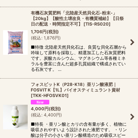
有機石灰質肥料「北陸産天然貝化石-粉末-」
【20kg】【酸性土壌改良・有機質補給】【日祭
日の配送・時間指定不可】
[
TIS-RS020
]
1,706
円
(税別)
(
税込
:
1,876
円
)
■特徴 北陸産天然貝化石は、良質な貝化石層から
吟味して原料を採取し、精選加工した石灰質肥料
です。炭酸カルシウム、マグネシウム等各種ミネ
ラルを豊富に含んだ超多孔質組織で構成されてい
る石灰です。 …
フォスビットK（P28-K18）亜リン酸液肥｜
FOSVIT K【1L】バイオスティミュラント資材
[
TKK-HFOSVK01
]
4,000
円
(税別)
(
税込
:
4,400
円
)
■特長 ・亜リン酸とカリの含有量が多く、植物に
吸収されやすいよう設計された液肥です。 ・リン
酸は分子の小さい亜リン酸構造のため吸収スピー