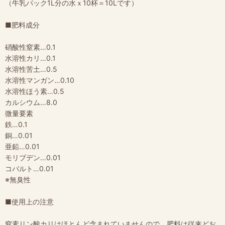
（牛乳パック1L分の水ｘ10杯＝10Lです）
■肥料成分
硝酸性窒素…0.1
水溶性カリ…0.1
水溶性苦土…0.5
水溶性マンガン…0.10
水溶性ほう素…0.5
カルシウム…8.0
微量要素
鉄…0.1
銅…0.01
亜鉛…0.01
モリブデン…0.01
コバルト…0.01
※無臭性
■使用上の注意
窒素リン酸カリはほとんど含まれていませんので、肥料は従来どお