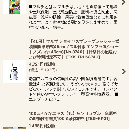
■マルチとは… マルチは、地面を直接覆って地温
や土壌保湿、土壌乾燥防止、肥料の流亡防止、病
虫害・雑草の防除、果実の着色促進などに利用さ
れます。また微生物の活動を促進しますので、団
粒化が進み、結果…
【4L用】フルプラ ダイヤスプレープレッシャー式
噴霧器 単頭式45cmノズル付き エンプラ製ショー
トノズル付(45cm)[No.8740]【日祭日の配送お
よび時間指定不可】
[
TKK-FPDS8740
]
4,721
円
(税別)
(
税込
:
5,193
円
)
老舗プルプラの信頼性の高い国産噴霧器です。容
量は4Lと家庭用にちょうどいい大きさ。強くてサ
ビないエンプラ製ノズルのモデルです。コンパク
トで使いやすいプレッシャー型高性能噴霧器。 ■
エンプラとは？…
100%さかなエキス【1L】魚ソリュブル｜魚原料
の即効性有機質100％液体肥料
[
TBG-KP01
]
1,485
円
(税別)