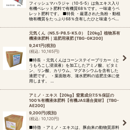
フィッシュマハラジャ（10-5-5）は魚エキス入り
有機ペレット肥料で有機質68％です。一味違うペ
レット肥料です。 ■特長 ・厳選された魚粉・動植
物有機質をたっぷり68％含有したひと味違うペ…
元気くん（N5.5-P8.5-K5.0）【20kg】植物系有
機液体肥料｜追肥用液肥
[
TBG-GK200
]
9,241
円
(税別)
(
税込
:
10,165
円
)
■特長 ・元気くんはコーンステイーブリカー（と
うもろこし浸漬液）を加工したアミノ酸、ビタミ
ン、リン酸、カリウム、マグネシウムを含有した
液肥です。 ・葉面散布、潅水肥料の追肥主体に使
用します。 …
アミノ・エキス【20kg】窒素成分7.5％保証の
100％有機液体肥料【有機JAS適合資材】
[
TBG-
AE200
]
9,200
円
(税別)
(
税込
:
10,120
円
)
■特徴 ・アミノ・エキスは、豚由来の動物質原料