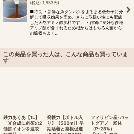
(
税込
:
1,633
円
)
■特長 ・新鮮な魚タンパクをまるまる低分子に分
解して吸収効果を高め、さらに取扱い性にも配慮
した天然アミノ酸肥料です。 ・作物に良好な多種
アミノ酸が含まれるため根からはもちろん葉から
の吸収もよく…
この商品を買った人は、こんな商品も買っていま
す
鉄力あくあ【1L】
発根力【ボトル入
フィリピン産-バッ
「光合成に必須の2
り】【500ml】早
トグアノ｜粉体
価鉄イオンを速攻
期活着と発根促進
（P-28%）