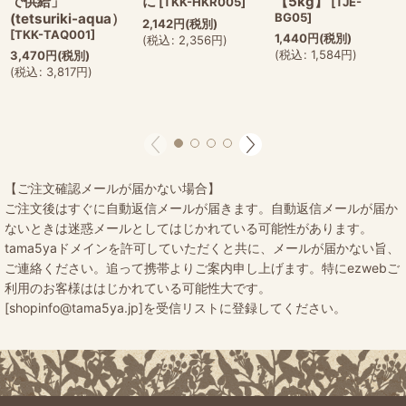
で供給」
に
【5kg】
[
TKK-HKR005
]
[
TJE-
(tetsuriki-aqua）
BG05
]
2,142
円
(税別)
[
TKK-TAQ001
]
1,440
円
(税別)
(
税込
:
2,356
円
)
(
税込
:
1,584
円
)
3,470
円
(税別)
(
税込
:
3,817
円
)
【ご注文確認メールが届かない場合】
ご注文後はすぐに自動返信メールが届きます。自動返信メールが届か
ないときは迷惑メールとしてはじかれている可能性があります。
tama5yaドメインを許可していただくと共に、メールが届かない旨、
ご連絡ください。追って携帯よりご案内申し上げます。特にezwebご
利用のお客様ははじかれている可能性大です。
[shopinfo@tama5ya.jp]を受信リストに登録してください。