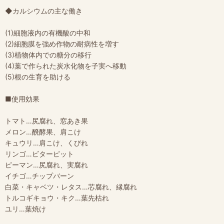
◆カルシウムの主な働き
(1)細胞液内の有機酸の中和
(2)細胞膜を強め作物の耐病性を増す
(3)植物体内での糖分の移行
(4)葉で作られた炭水化物を子実へ移動
(5)根の生育を助ける
■使用効果
トマト…尻腐れ、窓あき果
メロン…醗酵果、肩こけ
キュウリ…肩こけ、くびれ
リンゴ…ビターピット
ピーマン…尻腐れ、実腐れ
イチゴ…チップバーン
白菜・キャベツ・レタス…芯腐れ、縁腐れ
トルコギキョウ・キク…葉先枯れ
ユリ…葉焼け