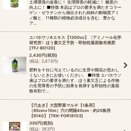
土壌環境の改善に！ 生理障害の軽減に！ 糖度の
向上に！ ■特徴 本品はプロの要求を満たすコラー
ゲン・ゼラチンから抽出された純粋の動物質アミ
ノ酸と、11種類の植物必須成分を含む、豊かな
ア…
エバホウソAエキス【1200cc】〈アミノール化学
研究所〉ほう素欠乏予防・即効性葉面散布液肥
[
TFJ-BO120
]
2,430
円
(税別)
(
税込
:
2,673
円
)
肥料を十分に与えているのに生育や開花が思わし
くないときにお使いください。 ■特徴 エバホウソ
液はプロの要求を満たす、ほう素欠乏による作物
の生育障害の予防に効果を発揮する即効性の葉面
散布剤で…
【穴あき】大型野菜マルチ【1条用】
（95cm×10m）穴の間隔40cm・約25株用
【9140】
[
TKK-FOR18103
]
330
円
(税別)
(
税込
:
363
円
)