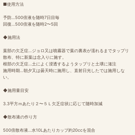
■使用方法
予防…500倍液を随時7日目毎
回復…500倍液を随時2〜5回
◆施用法
葉部の欠乏症…ジョロ又は噴霧器で葉の裏表が濡れるまでタップリ
散布、特に新葉は念入りに施す。
根部の欠乏症…土によく浸透するようタップリと土壌に潅注
施用時期…朝夕又は曇天時に施用し、直射日光したでは施用しな
い。
◆施用量目安
3.3平方ｍあたり２〜５Ｌ欠乏症状に応じて随時加減
◆散布液の作り方
500倍散布液…水10Lあたりカップ約20ccを混合