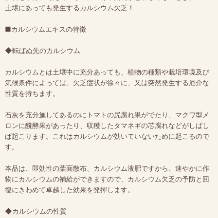
土壌にあっても発生するカルシウム欠乏！
■カルシウムエキスの特徴
◆転ばぬ先のカルシウム
カルシウムとは土壌中に充分あっても、植物の種類や栽培環境及び
気候条件によっては、欠乏症状が徐々に、又は突然発生する厄介な
性質を持ちます。
石灰を充分施してあるのにトマトの尻腐れ果がでたり、マクワ型メ
ロンに醗酵果があったり、収穫したタマネギの芯腐れなどがしばし
ば起こります。これはカルシウムが効いていないために起こるので
す。
本品は、即効性の葉面散布、カルシウム液肥ですから、速やかに作
物にカルシウムの補給ができますので、カルシウム欠乏の予防と回
復にきわめて卓越した効果を発揮します。
◆カルシウムの性質