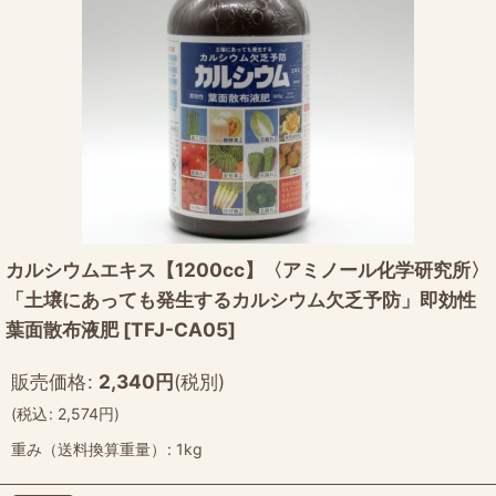
カルシウムエキス【1200cc】〈アミノール化学研究所〉
「土壌にあっても発生するカルシウム欠乏予防」即効性
葉面散布液肥
[
TFJ-CA05
]
販売価格
:
2,340
円
(税別)
(
税込
:
2,574
円
)
重み（送料換算重量）
:
1kg