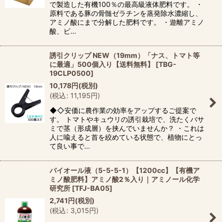
で製造した有機100％の最高級液体肥料です。 ・
原料である豚の骨髄ゼラチンを蒸発除水濃縮し、
アミノ酸にまで分解した肥料です。 ・遊離アミノ
酸、ビ…
誘引クリップ NEW（19mm）「ナス、トマト等
に最適」500個入り【送料無料】
[
TBG-
19CLP0500
]
10,178
円
(税別)
(
税込
:
11,195
円
)
◆◇安価に農作業の効率をアップするご提案で
す。 トマトやキュウリの誘引栽培で、洗たくバサ
ミで茎（形成層）を挟んでいませんか？ ・これは
人に喩えると首を絞めている状態で、植物にとっ
て良い事で…
バイオール液（5-5-5-1）【1200cc】【有機ア
ミノ酸肥料】アミノ酸2％入り｜アミノール化学
研究所
[
TFJ-BA05
]
2,741
円
(税別)
(
税込
:
3,015
円
)