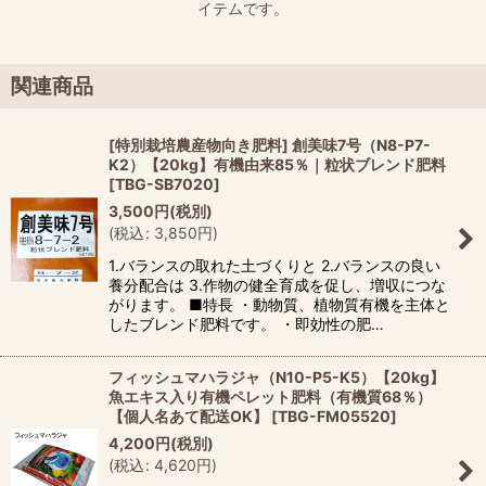
イテムです。
関連商品
[特別栽培農産物向き肥料] 創美味7号（N8-P7-
K2）【20kg】有機由来85％｜粒状ブレンド肥料
[
TBG-SB7020
]
3,500
円
(税別)
(
税込
:
3,850
円
)
1.バランスの取れた土づくりと 2.バランスの良い
養分配合は 3.作物の健全育成を促し、増収につな
がります。 ■特長 ・動物質、植物質有機を主体と
したブレンド肥料です。 ・即効性の肥…
フィッシュマハラジャ（N10-P5-K5）【20kg】
魚エキス入り有機ペレット肥料（有機質68％）
【個人名あて配送OK】
[
TBG-FM05520
]
4,200
円
(税別)
(
税込
:
4,620
円
)