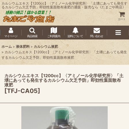
カルシウムエキス【1200cc】〈アミノール化学研究所〉「土壌にあっても発生す
るカルシウム欠乏予防」即効性葉面散布液肥の通販・販売なら《たまごや商店》
カート
マイページ
商品検索
ご利用案内
送料について
問い合わせ
ホーム
>
液体肥料
>
カルシウム液肥
>
カルシウムエキス【1200cc】〈アミノール化学研究所〉「土壌にあっても発生
するカルシウム欠乏予防」即効性葉面散布液肥
カルシウムエキス【1200cc】〈アミノール化学研究所〉「土
壌にあっても発生するカルシウム欠乏予防」即効性葉面散布
液肥
[
TFJ-CA05
]