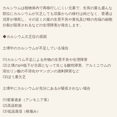
カルシウムは植物体内で再移行しにくい元素で、生長の最も盛んな
部位にカルシウムが欠乏しても旧葉からの移行は殆どなく、普通は
頂芽が壊死し、その近くの葉の生育不良や黄化及び根の先端の細胞
分裂が阻害されるなどの生理障害が発生します。
◆カルシウム欠乏症の原因
土壌中のカルシウムが不足している場合
(1)カルシウム不足による作物の生育不良や生理障害
(2)土壌のpH低下が主因となって生じる酸性障害、アルミニウムの
溶出リン酸の不溶化やマンガンの過剰障害など
(3)ほう素欠乏
土壌中にカルシウムが充分にあるが吸収されない場合
(1)窒素過多（アンモニア系）
(2)高温乾燥
(3)低温過湿（根傷み）