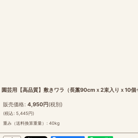
園芸用【高品質】敷きワラ（長藁90cmｘ2束入りｘ10
販売価格
:
4,950
円
(税別)
(
税込
:
5,445
円
)
重み（送料換算重量）
:
40kg