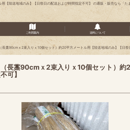
ートル用【陸送地域のみ】【日祭日の配送および時間指定不可】 の通販・販売なら「た
ご利用案内
送料について
長藁90cmｘ2束入りｘ10個セット）約20平方メートル用【陸送地域のみ】【日
（長藁90cmｘ2束入りｘ10個セット）約
定不可】