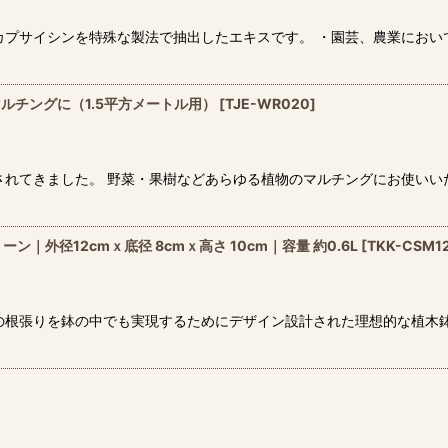
カプサイシンを特殊な製法で抽出したエキスです。 ・園芸、農業におい
ルチングに（1.5平方メートル用）
[
TJE-WR020
]
されてきました。 野菜・果樹などあらゆる植物のマルチングにお使いい
ン｜外径12cmｘ底径 8cmｘ高さ 10cm｜容量 約0.6L
[
TKK-CSM1
の根張りを鉢の中でも実現するためにデザイン設計された理想的な植木鉢