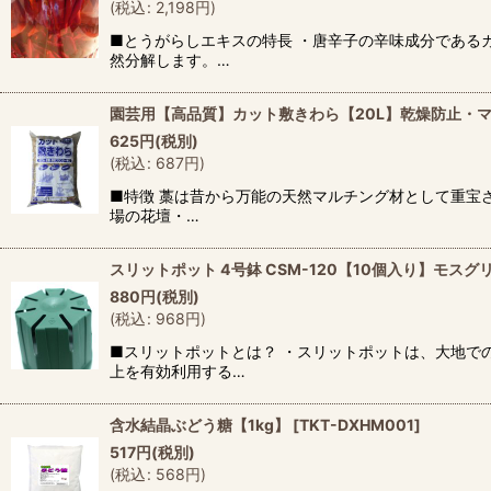
(
税込
:
2,198
円
)
■とうがらしエキスの特長 ・唐辛子の辛味成分である
然分解します。…
園芸用【高品質】カット敷きわら【20L】乾燥防止・マ
625
円
(税別)
(
税込
:
687
円
)
■特徴 藁は昔から万能の天然マルチング材として重宝
場の花壇・…
スリットポット 4号鉢 CSM-120【10個入り】モスグリー
880
円
(税別)
(
税込
:
968
円
)
■スリットポットとは？ ・スリットポットは、大地で
上を有効利用する…
含水結晶ぶどう糖【1kg】
[
TKT-DXHM001
]
517
円
(税別)
(
税込
:
568
円
)