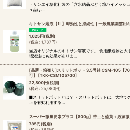
・サンエイ糖化社製の「含水結晶ぶどう糖ハイメッシュ
ュ品は…
キトサン溶液【1L】即効性と持続性｜一般農業園芸用
1,625
円
(税別)
(
税込
:
1,787
円
)
当店オリジナルのキトサン溶液です。 食用醸造酢と大
壌潅注にも効果がありま…
[品薄・箱売り]スリットポット 3.5号鉢 CSM-105【
可】
[
TKK-CSM105700
]
22,800
円
(税別)
(
税込
:
25,080
円
)
■スリットポットとは？ ・スリットポットは、大地で
上を有効利用する…
スーパー微量要素プラス【800g】苦土と硫黄＋必須
785
円
(税別)
(
税込
:
863
円
)