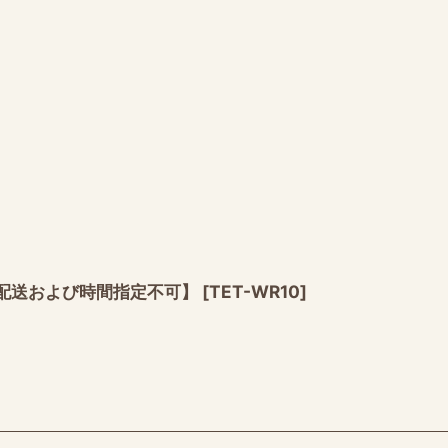
の配送および時間指定不可】
[
TET-WR10
]