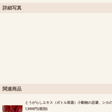
詳細写真
関連商品
とうがらしエキス（ボトル容器）小動物の忌避、シカ
1,999
円
(税別)