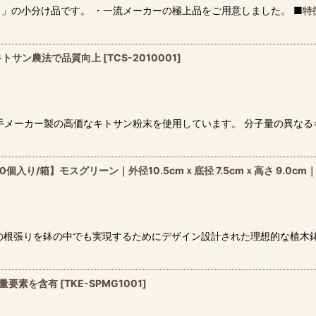
」の小分け品です。 ・一流メーカーの極上品をご用意しました。 ■特
キトサン農法で品質向上
[
TCS-2010001
]
手メーカー製の高価なキトサン粉末を使用しています。 分子量の異な
760個入り/箱】モスグリーン｜外径10.5cmｘ底径 7.5cmｘ高さ 9.
の根張りを鉢の中でも実現するためにデザイン設計された理想的な植木鉢
微量要素を含有
[
TKE-SPMG1001
]