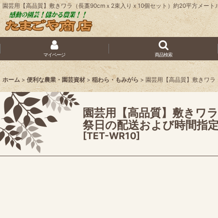
園芸用【高品質】敷きワラ（長藁90cmｘ2束入りｘ10個セット）約20平方メ
マイページ
商品検索
ホーム
>
便利な農業・園芸資材
>
稲わら・もみがら
>
園芸用【高品質】敷きワラ（
園芸用【高品質】敷きワラ
祭日の配送および時間指
[
TET-WR10
]