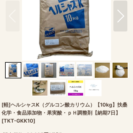
[軽]ヘルシャスK（グルコン酸カリウム）【10kg】扶桑
化学・食品添加物・果実酸・ｐＨ調整剤【納期7日】
[
TKT-GKK10
]