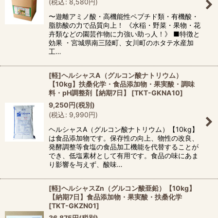
(
税込
:
8,580
円
)
〜遊離アミノ酸・高機能性ペプチド類・有機酸・
脂肪酸の力で品質向上！ 《水稲・野菜・果物・花
卉類などの園芸作物に力強い助っ人！》 ■特徴と
効果 ・宮城県南三陸町、女川町のホタテ水産加
工…
[軽]ヘルシャスA（グルコン酸ナトリウム）
【10kg】扶桑化学・食品添加物・果実酸・調味
料・pH調整剤【納期7日】
[
TKT-GKNA10
]
9,250
円
(税別)
(
税込
:
9,990
円
)
ヘルシャスA（グルコン酸ナトリウム）【10kg】
は食品添加物です。保存性の向上、物性の改良、
発酵調整等食塩の食品加工機能を代替することが
でき、低塩素材として有用です。食品の味にあま
り影響を与えず、酸味…
[軽]ヘルシャスZn（グルコン酸亜鉛）【10kg】
【納期7日】食品添加物・果実酸・扶桑化学
[
TKT-GKZN01
]
36,875
円
(税別)