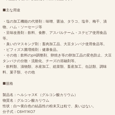
■主な用途
・塩の加工機能の代替剤：味噌、醤油、タラコ、塩辛、梅干、漬
物、ハム・ソーセージ等
・呈味改善剤：飲料、食酢、アスパルテーム・ステビア使用食品
等。
・臭いのマスキング剤：畜肉加工品、大豆タンパク使用食品等。
・ビフィズス菌増殖剤：健康食品。
・その他：飲料のpH調整剤、卵焼き等の卵加工品の変色防止、大豆
タンパクの分散・流動化、チーズの溶融剤等。
・飲料類、漬物類、水産加工、総菜類、畜産加工、缶詰類、調味
料、菓子類、その他
■規格
製品名：ヘルシャスK （グルコン酸カリウム）
物質名：グルコン酸カリウム
性状：白〜黄白色の結晶性の粉末又は粒で、臭いはない。
分子式：C6H11KO7