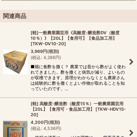
関連商品
[軽]一般農業園芸用《高酸度-醸造酢DV（酸度
10％）》【20L】【食用可】【食品加工用】
[
TKW-DV10-20
]
3,969
円
(税別)
(
税込
:
4,286
円
)
■畑に食酢を撒く？ 農業では昔から酢がよく使わ
れてきました。酢を撒くと病気が減り、よいもの
が収穫できます。原理がわからなくとも農家さん
は経験的に酢を撒くとよい作物が取れることを知
っていたのです。…
[軽] 高酸度-醸造酢（酸度15％）一般農業園芸用
【20L】【食用可・食品加工用】
[
TKW-HDV15-
20
]
4,200
円
(税別)
(
税込
:
4,536
円
)