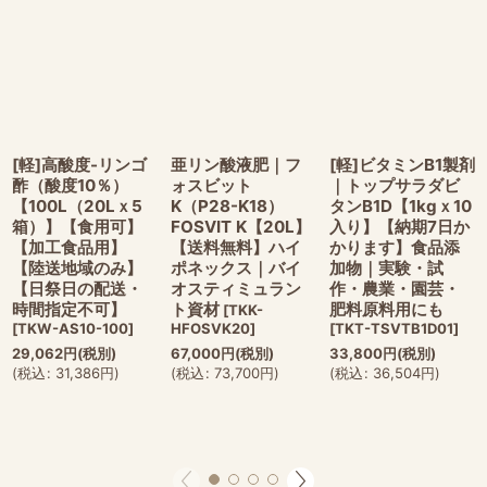
[軽]高酸度-リンゴ
亜リン酸液肥｜フ
[軽]ビタミンB1製剤
酢（酸度10％）
ォスビット
｜トップサラダビ
【100L（20Lｘ5
K（P28-K18）
タンB1D【1kgｘ10
箱）】【食用可】
FOSVIT K【20L】
入り】【納期7日か
【加工食品用】
【送料無料】ハイ
かります】食品添
【陸送地域のみ】
ポネックス｜バイ
加物｜実験・試
【日祭日の配送・
オスティミュラン
作・農業・園芸・
時間指定不可】
ト資材
肥料原料用にも
[
TKK-
[
TKW-AS10-100
]
HFOSVK20
]
[
TKT-TSVTB1D01
]
29,062
円
(税別)
67,000
円
(税別)
33,800
円
(税別)
(
税込
:
31,386
円
)
(
税込
:
73,700
円
)
(
税込
:
36,504
円
)