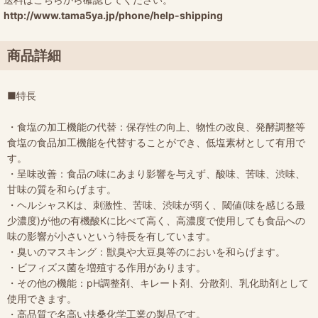
http://www.tama5ya.jp/phone/help-shipping
商品詳細
■特長
・食塩の加工機能の代替：保存性の向上、物性の改良、発酵調整等
食塩の食品加工機能を代替することができ、低塩素材として有用で
す。
・呈味改善：食品の味にあまり影響を与えず、酸味、苦味、渋味、
甘味の質を和らげます。
・ヘルシャスKは、刺激性、苦味、渋味が弱く、閾値(味を感じる最
少濃度)が他の有機酸Kに比べて高く、高濃度で使用しても食品への
味の影響が小さいという特長を有しています。
・臭いのマスキング：獣臭や大豆臭等のにおいを和らげます。
・ビフィズス菌を増殖する作用があります。
・その他の機能：pH調整剤、キレート剤、分散剤、乳化助剤として
使用できます。
・高品質で名高い扶桑化学工業の製品です。