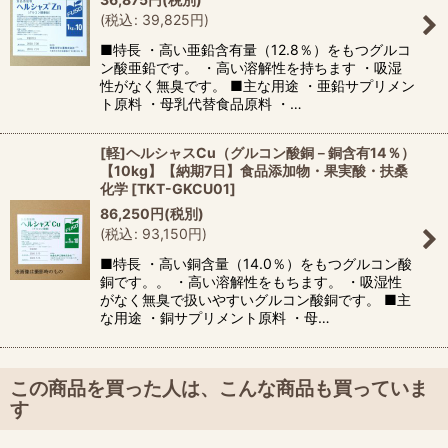
(
税込
:
39,825
円
)
■特長 ・高い亜鉛含有量（12.8％）をもつグルコ
ン酸亜鉛です。 ・高い溶解性を持ちます ・吸湿
性がなく無臭です。 ■主な用途 ・亜鉛サプリメン
ト原料 ・母乳代替食品原料 ・…
[軽]ヘルシャスCu（グルコン酸銅－銅含有14％）
【10kg】【納期7日】食品添加物・果実酸・扶桑
化学
[
TKT-GKCU01
]
86,250
円
(税別)
(
税込
:
93,150
円
)
■特長 ・高い銅含量（14.0％）をもつグルコン酸
銅です。。 ・高い溶解性をもちます。 ・吸湿性
がなく無臭で扱いやすいグルコン酸銅です。 ■主
な用途 ・銅サプリメント原料 ・母…
この商品を買った人は、こんな商品も買っていま
す