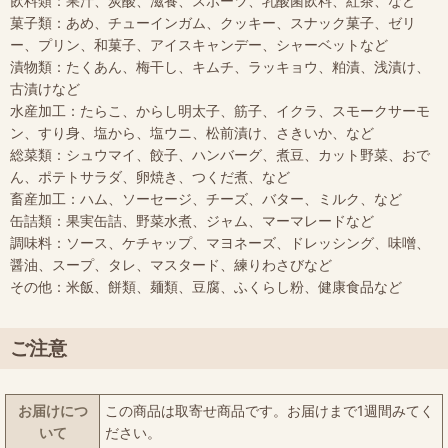
飲料類：果汁、炭酸、滋養、スポーツ、乳酸菌飲料、紅茶、など
菓子類：あめ、チューインガム、クッキー、スナック菓子、ゼリ
ー、プリン、和菓子、アイスキャンデー、シャーベットなど
漬物類：たくあん、梅干し、キムチ、ラッキョウ、粕漬、浅漬け、
古漬けなど
水産加工：たらこ、からし明太子、筋子、イクラ、スモークサーモ
ン、すり身、塩から、塩ウニ、松前漬け、さきいか、など
総菜類：シュウマイ、餃子、ハンバーグ、煮豆、カット野菜、おで
ん、ポテトサラダ、卵焼き、つくだ煮、など
畜産加工：ハム、ソーセージ、チーズ、バター、ミルク、など
缶詰類：果実缶詰、野菜水煮、ジャム、マーマレードなど
調味料：ソース、ケチャップ、マヨネーズ、ドレッシング、味噌、
醤油、スープ、タレ、マスタード、練りわさびなど
その他：米飯、餅類、麺類、豆腐、ふくらし粉、健康食品など
ご注意
お届けにつ
この商品は取寄せ商品です。お届けまで1週間みてく
いて
ださい。