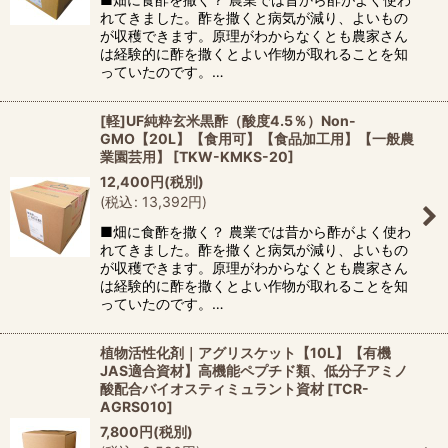
れてきました。酢を撒くと病気が減り、よいもの
が収穫できます。原理がわからなくとも農家さん
は経験的に酢を撒くとよい作物が取れることを知
っていたのです。…
[軽]UF純粋玄米黒酢（酸度4.5％）Non-
GMO【20L】【食用可】【食品加工用】【一般農
業園芸用】
[
TKW-KMKS-20
]
12,400
円
(税別)
(
税込
:
13,392
円
)
■畑に食酢を撒く？ 農業では昔から酢がよく使わ
れてきました。酢を撒くと病気が減り、よいもの
が収穫できます。原理がわからなくとも農家さん
は経験的に酢を撒くとよい作物が取れることを知
っていたのです。…
植物活性化剤｜アグリスケット【10L】【有機
JAS適合資材】高機能ペプチド類、低分子アミノ
酸配合バイオスティミュラント資材
[
TCR-
AGRS010
]
7,800
円
(税別)