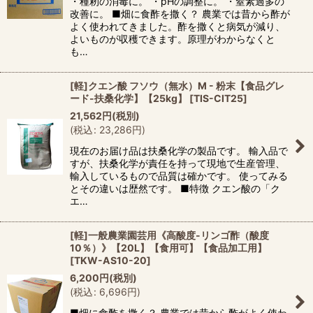
・種籾の消毒に。 ・pHの調整に。 ・窒素過多の
改善に。 ■畑に食酢を撒く？ 農業では昔から酢が
よく使われてきました。酢を撒くと病気が減り、
よいものが収穫できます。原理がわからなくと
も…
[軽]クエン酸 フソウ（無水）M - 粉末【食品グレ
ード-扶桑化学】【25kg】
[
TIS-CIT25
]
21,562
円
(税別)
(
税込
:
23,286
円
)
現在のお届け品は扶桑化学の製品です。 輸入品で
すが、扶桑化学が責任を持って現地で生産管理、
輸入しているもので品質は確かです。 使ってみる
とその違いは歴然です。 ■特徴 クエン酸の「ク
エ…
[軽]一般農業園芸用《高酸度-リンゴ酢（酸度
10％）》【20L】【食用可】【食品加工用】
[
TKW-AS10-20
]
6,200
円
(税別)
(
税込
:
6,696
円
)
■畑に食酢を撒く？ 農業では昔から酢がよく使わ