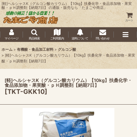
[軽]ヘルシャスK（グルコン酸カリウム）【10kg】扶桑化学・食品添加物・果実
酸・ｐＨ調整剤【納期7日】 の通販・販売なら「たまごや商店」
カート
マイページ
商品検索
ご利用案内
送料について
問い合わせ
ホーム
>
有機酸・食品加工材料
>
グルコン酸
>
[軽]ヘルシャスK（グルコン酸カリウム）【10kg】扶桑化学・食品添加物・果実
酸・ｐＨ調整剤【納期7日】
[軽]ヘルシャスK（グルコン酸カリウム）【10kg】扶桑化学・
食品添加物・果実酸・ｐＨ調整剤【納期7日】
[
TKT-GKK10
]