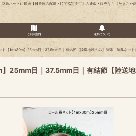
】防球、防鳥ネットに最適【日祭日の配送・時間指定不可】の通販・販売なら《たまごや
ご利用案内
送料について
ット【1mx30m】25mm目｜37.5mm目｜有結節【陸送地域のみ】防球、防鳥ネ
m】25mm目｜37.5mm目｜有結節【陸