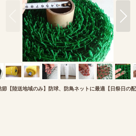
｜有結節【陸送地域のみ】防球、防鳥ネットに最適【日祭日の