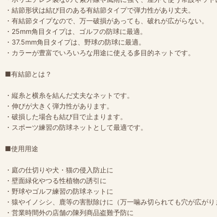
・結節形状は結び目のある有結節タイプで弾力性があり丈夫。
・有結節タイプなので、万一破損があっても、破れが広がらない。
・25mm角目タイプは、ゴルフの防球に最適。
・37.5mm角目タイプは、野球の防球に最適。
・カラーが豊富でいろいろな用途に使える多目的ネットです。
■有結節とは？
・縦糸と横糸を結んだ丈夫なネットです。
・伸びが大きく弾力性があります。
・破損した場合も結び目で止まります。
・スポーツ練習の防球ネットとして最適です。
■使用用途
・庭の仕切りや犬・猫の侵入防止に
・壁面緑化やつる性植物の誘引に
・野球やゴルフ練習の防球ネットに
・猿やイノシシ、鹿等の害獣除けに（万一噛み切られても穴が広がり
・営業時間外の店舗の陳列商品盗難予防に