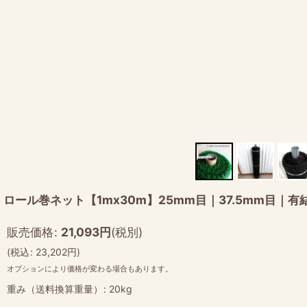
ロール巻ネット【1mx30m】25mm目｜37.5mm目
販売価格
:
21,093
円
(税別)
(
税込
:
23,202
円
)
オプションにより価格が変わる場合もあります。
重み（送料換算重量）
:
20kg