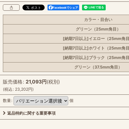
Facebookでシェア
カラー・目合い
グリーン（25mm角目）
[納期7日以上]イエロー（25mm角
[納期7日以上]ホワイト（25mm角
[納期7日以上]ブラック（25mm角
グリーン（37.5mm角目）
販売価格
:
21,093
円
(税別)
(
税込
:
23,202
円
)
数量
:
個
返品特約に関する重要事項