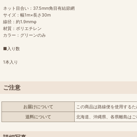
ネット目合い：37.5mm角目有結節網
サイズ：幅1m×長さ30m
線径：約1.9mmφ
材質：ポリエチレン
カラー：グリーンのみ
■入り数
1本入り
ご注意
お届けについて
この商品は路線便を使用するた
送料について
北海道、沖縄県、各県離島はご