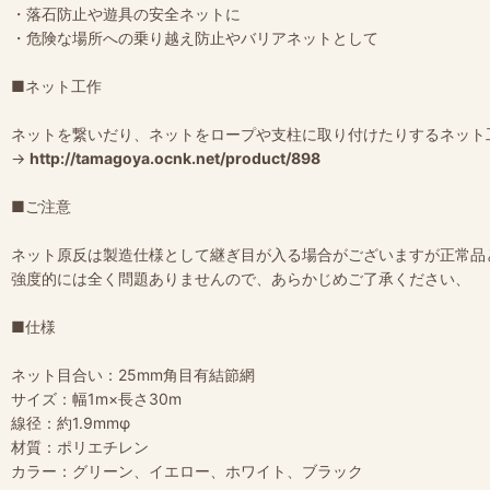
・落石防止や遊具の安全ネットに
・危険な場所への乗り越え防止やバリアネットとして
■ネット工作
ネットを繋いだり、ネットをロープや支柱に取り付けたりするネット
→
http://tamagoya.ocnk.net/product/898
■ご注意
ネット原反は製造仕様として継ぎ目が入る場合がございますが正常品
強度的には全く問題ありませんので、あらかじめご了承ください、
■仕様
ネット目合い：25mm角目有結節網
サイズ：幅1m×長さ30m
線径：約1.9mmφ
材質：ポリエチレン
カラー：グリーン、イエロー、ホワイト、ブラック