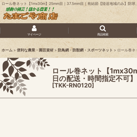
ロール巻ネット【1mx30m】25mm目｜37.5mm目｜有結節【陸送地域のみ
マイページ
商品検索
ホーム
>
便利な農業・園芸資材
>
防鳥網・防獣網・スポーツネット
>
ロール巻ネ
ロール巻ネット【1mx30
日の配送・時間指定不可】
[
TKK-RN0120
]