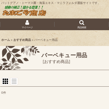
バットグアノ・トーマス菌・海藻エキス・マニラフォルダ通販サイトです。
マイページ
商品検索
ホーム
>
おすすめ商品
>
バーベキュー用品
バーベキュー用品
[
おすすめ商品
]
0
件
表示数
: