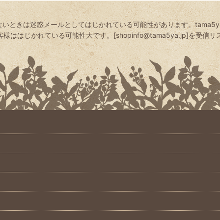
いときは迷惑メールとしてはじかれている可能性があります。tama5
絞り込む
はじかれている可能性大です。[shopinfo@tama5ya.jp]を受