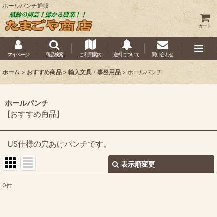
ホールパンチ通販
カート
マイページ
商品検索
ご利用案内
送料について
問い合わせ
ホーム
>
おすすめ商品
>
輸入文具・事務用品
>
ホールパンチ
ホールパンチ
[
おすすめ商品
]
US仕様の穴あけパンチです。
表示順変更
閉じる
0
件
表示数
: