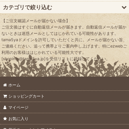
並び順
:
カテゴリで絞り込む
絞り込む
【ご注文確認メールが届かない場合】
輸入文具・事務用品 (全商品)
ご注文後はすぐに自動返信メールが届きます。自動返信メールが届か
ないときは迷惑メールとしてはじかれている可能性があります。
マニラフォルダ
tama5yaドメインを許可していただくと共に、メールが届かない旨、
ご連絡ください。追って携帯よりご案内申し上げます。特にezwebご
ホールパンチ
利用のお客様ははじかれている可能性大です。
[shopinfo@tama5ya.jp]を受信リストに登録してください。
アメリカの封筒
マニラタグ（紐付）
ホーム
マニラタグ(紐なし)
ショッピングカート
マイページ
お気に入り