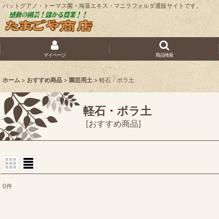
バットグアノ・トーマス菌・海藻エキス・マニラフォルダ通販サイトです。
マイページ
商品検索
ホーム
>
おすすめ商品
>
園芸用土
>
軽石・ボラ土
軽石・ボラ土
[
おすすめ商品
]
0
件
表示数
: