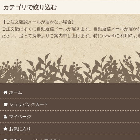
並び順
:
カテゴリで絞り込む
【ご注文確認メールが届かない場合】
ご注文後はすぐに自動返信メールが届きます。自動返信メールが届かな
園芸用土 (全商品)
ださい。追って携帯よりご案内申し上げます。特にezwebご利用のお客様は
基本用土
山砂・川砂
軽石・ボラ土
専用用土
ホーム
種まき用・育苗用
ショッピングカート
水耕栽培・植物工場培地
マイページ
お気に入り