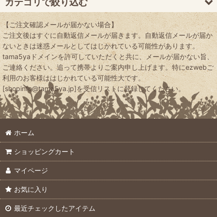
カテゴリで絞り込む
絞り込む
【ご注文確認メールが届かない場合】
畜産・養魚用飼料・昆虫・水生動物飼料 (全商品)
ご注文後はすぐに自動返信メールが届きます。自動返信メールが届か
ないときは迷惑メールとしてはじかれている可能性があります。
海藻粉末
tama5yaドメインを許可していただくと共に、メールが届かない旨、
ご連絡ください。追って携帯よりご案内申し上げます。特にezwebご
キトサン・グルコサミン・乳酸菌
利用のお客様ははじかれている可能性大です。
[shopinfo@tama5ya.jp]を受信リストに登録してください。
穀類飼料
飼料用魚粉・カキガラ
ホーム
昆虫用飼料・栄養剤
ショッピングカート
マイページ
お気に入り
最近チェックしたアイテム