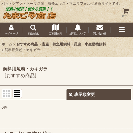
バットグアノ・トーマス菌・海藻エキス・マニラフォルダ通販サイトです。
カート
マイページ
商品検索
ご利用案内
送料について
問い合わせ
ホーム
>
おすすめ商品
>
畜産・養魚用飼料・昆虫・水生動物飼料
>
飼料用魚粉・カキガラ
飼料用魚粉・カキガラ
[
おすすめ商品
]
表示順変更
閉じる
0
件
表示数
:
並び順
: