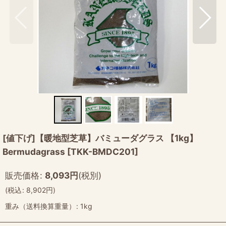
[値下げ]【暖地型芝草】バミューダグラス 【1kg】
Bermudagrass
[
TKK-BMDC201
]
販売価格
:
8,093
円
(税別)
(
税込
:
8,902
円
)
重み（送料換算重量）
:
1kg