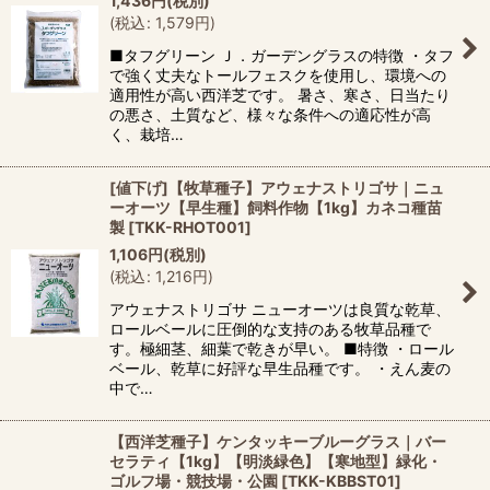
1,436
円
(税別)
(
税込
:
1,579
円
)
■タフグリーン Ｊ．ガーデングラスの特徴 ・タフ
で強く丈夫なトールフェスクを使用し、環境への
適用性が高い西洋芝です。 暑さ、寒さ、日当たり
の悪さ、土質など、様々な条件への適応性が高
く、栽培…
[値下げ]【牧草種子】アウェナストリゴサ｜ニュ
ーオーツ【早生種】飼料作物【1kg】カネコ種苗
製
[
TKK-RHOT001
]
1,106
円
(税別)
(
税込
:
1,216
円
)
アウェナストリゴサ ニューオーツは良質な乾草、
ロールベールに圧倒的な支持のある牧草品種で
す。極細茎、細葉で乾きが早い。 ■特徴 ・ロール
ベール、乾草に好評な早生品種です。 ・えん麦の
中で…
【西洋芝種子】ケンタッキーブルーグラス｜バー
セラティ【1kg】【明淡緑色】【寒地型】緑化・
ゴルフ場・競技場・公園
[
TKK-KBBST01
]