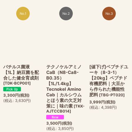
No.1
No.2
No.3
バチルス菌液
テクノケルアミノ
[値下げ]ペプチドユ
【1L】納豆菌を配
CaB（N8-Ca8-
ーキ（8-3-1）
合した健全育成剤
B0.35）
【20kg】ペプチド
[
TDK-BCP001
]
【1L/1.4kg】
有機肥料｜大豆か
Tecnokel Amino
ら作られた機能性
Cab｜カルシウム
肥料
[
TBG-PT020
]
3,300
円
(税別)
とほう素の欠乏対
(
税込
:
3,630
円
)
3,999
円
(税別)
策に｜味の素
[
TKK-
(
税込
:
4,398
円
)
AJTCCB014
]
3,500
円
(税別)
(
税込
:
3,850
円
)