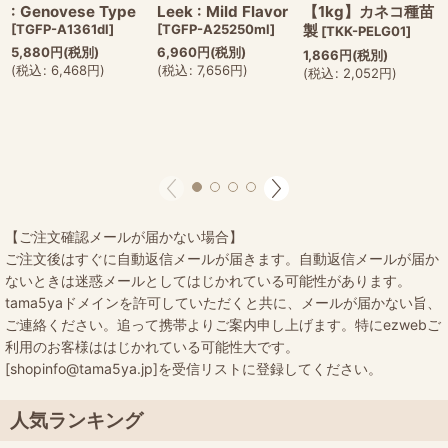
: Genovese Type
Leek : Mild Flavor
【1kg】カネコ種苗
[
TGFP-A1361dl
]
[
TGFP-A25250ml
]
製
[
TKK-PELG01
]
5,880
円
(税別)
6,960
円
(税別)
1,866
円
(税別)
(
税込
:
6,468
円
)
(
税込
:
7,656
円
)
(
税込
:
2,052
円
)
【ご注文確認メールが届かない場合】
ご注文後はすぐに自動返信メールが届きます。自動返信メールが届か
ないときは迷惑メールとしてはじかれている可能性があります。
tama5yaドメインを許可していただくと共に、メールが届かない旨、
ご連絡ください。追って携帯よりご案内申し上げます。特にezwebご
利用のお客様ははじかれている可能性大です。
[shopinfo@tama5ya.jp]を受信リストに登録してください。
人気ランキング