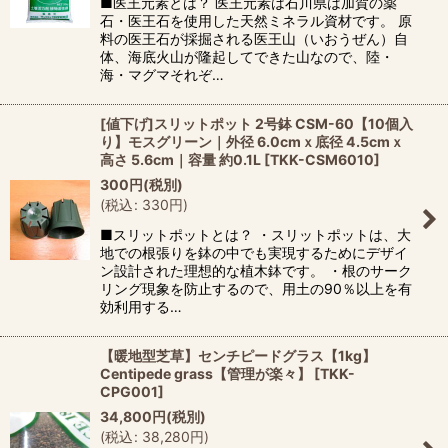
■医王元素とは？ 医王元素は石川県は加賀の薬
石・医王石を使用した天然ミネラル資材です。 原
料の医王石が採掘される医王山（いおうぜん）自
体、海底火山が隆起してできた山なので、陸・
海・マグマそれぞ…
[値下げ]スリットポット 2号鉢 CSM-60【10個入
り】モスグリーン｜外径 6.0cmｘ底径 4.5cmｘ
高さ 5.6cm｜容量 約0.1L
[
TKK-CSM6010
]
300
円
(税別)
(
税込
:
330
円
)
■スリットポットとは？ ・スリットポットは、大
地での根張りを鉢の中でも実現するためにデザイ
ン設計された理想的な植木鉢です。 ・根のサーク
リング現象を防止するので、用土の90％以上を有
効利用する…
【暖地型芝草】センチピードグラス【1kg】
Centipede grass【管理が楽々】
[
TKK-
CPG001
]
34,800
円
(税別)
(
税込
:
38,280
円
)