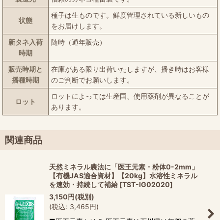
種子は生ものです。鮮度管理されている新しいもの
状態
をお届けします。
新タネ入荷
随時（通年販売）
時期
販売時期と
在庫がある限り出荷いたしますが、播き時はお客様
播種時期
のご判断でお願いします。
ロットによっては生産国、使用薬剤が異なることが
ロット
あります。
関連商品
天然ミネラル農法に「医王元素・粉体0-2mm」
【有機JAS適合資材】【20kg】水溶性ミネラル
を速効・持続して補給
[
TST-IG02020
]
3,150
円
(税別)
(
税込
:
3,465
円
)