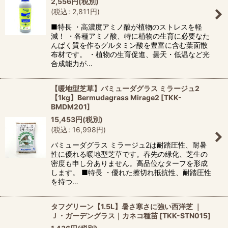
2,556
円
(税別)
(
税込
:
2,811
円
)
■特長 ・高濃度アミノ酸が植物のストレスを軽
減！ ・各種アミノ酸、特に植物の生育に必要なた
んぱく質を作るグルタミン酸を豊富に含む葉面散
布材です。 ・植物の生育促進、曇天・低温など光
合成能力が…
【暖地型芝草】バミューダグラス ミラージュ2
【1kg】Bermudagrass Mirage2
[
TKK-
BMDM201
]
15,453
円
(税別)
(
税込
:
16,998
円
)
バミューダグラス ミラージュ2は耐踏圧性、耐暑
性に優れる暖地型芝草です。春先の緑化、芝生の
密度も申し分ありません。高品位なターフを形成
します。 ■特長 ・優れた擦切れ抵抗性、耐踏圧性
を持つ…
タフグリーン【1.5L】暑さ寒さに強い西洋芝 ｜
Ｊ・ガーデングラス｜カネコ種苗
[
TKK-STN015
]