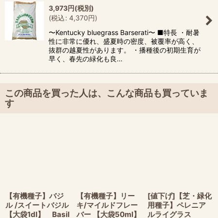
3,973
円
(税別)
(
税込
:
4,370
円
)
〜Kentucky bluegrass Barserati〜 ■特長 ・耐暑
性に非常に優れ、盛夏時の密度、被覆率が高く、
抜群の越夏性があります。 ・播種後の初期生育が
早く、春先の緑化も良…
この商品を買った人は、こんな商品も買っていま
す
【有機種子】バジ
【有機種子】リー
[値下げ]【芝・緑化
ル /スイートバジル
キ/マイルドフレー
用種子】ペレニア
【大袋1dl】 Basil
バー 【大袋50ml】
ルライグラス