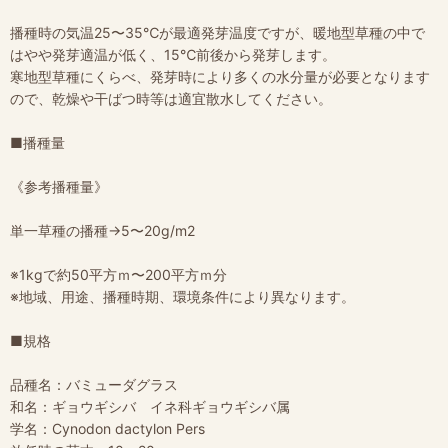
播種時の気温25〜35℃が最適発芽温度ですが、暖地型草種の中で
はやや発芽適温が低く、15℃前後から発芽します。
寒地型草種にくらべ、発芽時により多くの水分量が必要となります
ので、乾燥や干ばつ時等は適宜散水してください。
■播種量
《参考播種量》
単一草種の播種→5〜20g/m2
※1kgで約50平方ｍ〜200平方ｍ分
※地域、用途、播種時期、環境条件により異なります。
■規格
品種名：バミューダグラス
和名：ギョウギシバ イネ科ギョウギシバ属
学名：Cynodon dactylon Pers