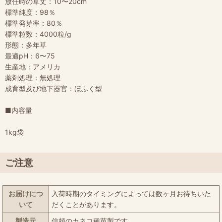
放任時の草丈：10〜20cm
標準純度：98％
標準発芽率：80％
標準粒数：4000粒/g
形態：多年草
最適pH：6〜75
生産地：アメリカ
薬剤処理：無処理
成育型及び地下器官：ほふく型
■内容量
1kg袋
ご注意
お届けにつ
入荷時期のタイミングによっては数ヶ月お待ちいた
いて
だくことがあります。
製造元
信頼のカネコ種苗製です。