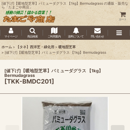
[値下げ]【暖地型芝草】バミューダグラス 【1kg】Bermudagrass の通販・販売な
ら「たまごや商店」
カート
マイページ
商品検索
ご利用案内
送料について
問い合わせ
ホーム
>
【タネ】西洋芝・緑化用
>
暖地型芝草
>
[値下げ]【暖地型芝草】バミューダグラス 【1kg】Bermudagrass
[値下げ]【暖地型芝草】バミューダグラス 【1kg】
Bermudagrass
[
TKK-BMDC201
]