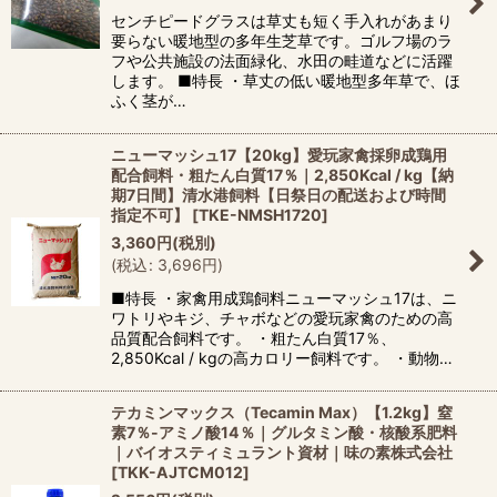
センチピードグラスは草丈も短く手入れがあまり
要らない暖地型の多年生芝草です。ゴルフ場のラ
フや公共施設の法面緑化、水田の畦道などに活躍
します。 ■特長 ・草丈の低い暖地型多年草で、ほ
ふく茎が…
ニューマッシュ17【20kg】愛玩家禽採卵成鶏用
配合飼料・粗たん白質17％｜2,850Kcal / kg【納
期7日間】清水港飼料【日祭日の配送および時間
指定不可】
[
TKE-NMSH1720
]
3,360
円
(税別)
(
税込
:
3,696
円
)
■特長 ・家禽用成鶏飼料ニューマッシュ17は、ニ
ワトリやキジ、チャボなどの愛玩家禽のための高
品質配合飼料です。 ・粗たん白質17％、
2,850Kcal / kgの高カロリー飼料です。 ・動物…
テカミンマックス（Tecamin Max）【1.2kg】窒
素7％-アミノ酸14％｜グルタミン酸・核酸系肥料
｜バイオスティミュラント資材｜味の素株式会社
[
TKK-AJTCM012
]