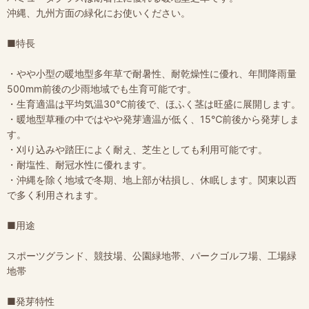
沖縄、九州方面の緑化にお使いください。
■特長
・やや小型の暖地型多年草で耐暑性、耐乾燥性に優れ、年間降雨量
500mm前後の少雨地域でも生育可能です。
・生育適温は平均気温30℃前後で、ほふく茎は旺盛に展開します。
・暖地型草種の中ではやや発芽適温が低く、15℃前後から発芽しま
す。
・刈り込みや踏圧によく耐え、芝生としても利用可能です。
・耐塩性、耐冠水性に優れます。
・沖縄を除く地域で冬期、地上部が枯損し、休眠します。関東以西
で多く利用されます。
■用途
スポーツグランド、競技場、公園緑地帯、パークゴルフ場、工場緑
地帯
■発芽特性