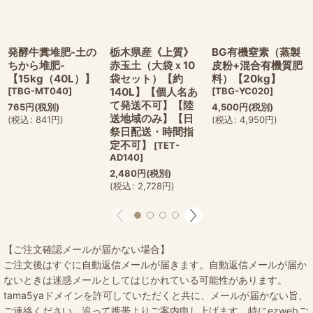
発酵牛糞堆肥-土の
栃木県産《上質》
BG有機窒素（蒸製
ちから堆肥-
赤玉土（大袋ｘ10
皮粉+混合有機質肥
【15kg（40L）】
袋セット）【約
料）【20kg】
[
TBG-MT040
]
140L】【個人名あ
[
TBG-YC020
]
て発送不可】【陸
765
円
(税別)
4,500
円
(税別)
送地域のみ】【日
(
税込
:
841
円
)
(
税込
:
4,950
円
)
祭日配送・時間指
定不可】
[
TET-
AD140
]
2,480
円
(税別)
(
税込
:
2,728
円
)
【ご注文確認メールが届かない場合】
ご注文後はすぐに自動返信メールが届きます。自動返信メールが届か
ないときは迷惑メールとしてはじかれている可能性があります。
tama5yaドメインを許可していただくと共に、メールが届かない旨、
ご連絡ください。追って携帯よりご案内申し上げます。特にezwebご