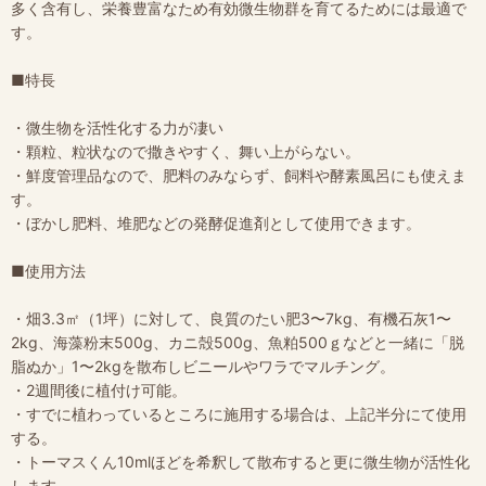
多く含有し、栄養豊富なため有効微生物群を育てるためには最適で
す。
■特長
・微生物を活性化する力が凄い
・顆粒、粒状なので撒きやすく、舞い上がらない。
・鮮度管理品なので、肥料のみならず、飼料や酵素風呂にも使えま
す。
・ぼかし肥料、堆肥などの発酵促進剤として使用できます。
■使用方法
・畑3.3㎡（1坪）に対して、良質のたい肥3〜7kg、有機石灰1〜
2kg、海藻粉末500g、カニ殻500g、魚粕500ｇなどと一緒に「脱
脂ぬか」1〜2kgを散布しビニールやワラでマルチング。
・2週間後に植付け可能。
・すでに植わっているところに施用する場合は、上記半分にて使用
する。
・トーマスくん10mlほどを希釈して散布すると更に微生物が活性化
します。