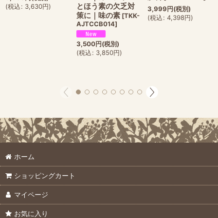
とほう素の欠乏対
(
税込
:
3,630
円
)
3,999
円
(税別)
策に｜味の素
[
TKK-
(
税込
:
4,398
円
)
AJTCCB014
]
3,500
円
(税別)
(
税込
:
3,850
円
)
ホーム
ショッピングカート
マイページ
お気に入り