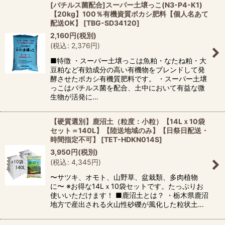
[バチルス菌配合]スーパー土壌っこ(N3-P4-K1)
【20kg】100％有機資質ボカシ肥料【個人名あて
配送OK】
[
TBG-SD34120
]
2,160
円
(税別)
(
税込
:
2,376
円
)
■特徴 ・スーパー土壌っこは魚粕・なたね粕・大
豆粕など有効成分の高い有機物をブレンドして発
酵させたボカシ有機質肥料です。 ・スーパー土壌
っこはバチルス菌を配合、土中において有益な微
生物が活発に…
【硬質選別】鹿沼土（粒度：小粒）【14Lｘ10袋
セット＝140L】【陸送地域のみ】【日祭日配送・
時間指定不可】
[
TET-HDKN014S
]
3,950
円
(税別)
(
税込
:
4,345
円
)
〜サツキ、オモト、山野草、盆栽類、多肉植物
に〜 ※お得な14Lｘ10袋セットです。たっぷりお
使いいただけます！ ■鹿沼土とは？ ・栃木県鹿沼
地方で産出される火山性砂礫が風化した粒状土…