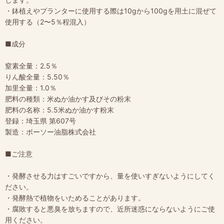
・鉢植えやプランターに使用する際は10gから100gを用土に混ぜて
使用する（2〜5％程混入）
■成分
窒素全量：2.5％
りん酸全量：5.50％
加里全量：1.0％
肥料の種類：米ぬか油かす及びその粉末
肥料の名称：5.5米ぬか油かす粉末
登録：埼玉県 第607号
製造：ボーソー油脂株式会社
■ご注意
・発酵させる力はすごいですから、量を使いすぎないようにしてく
ださい。
・発酵熱で植物をいためることがあります。
・腐敗すると悪臭を放ちますので、近所迷惑にならないようにご使
用ください。