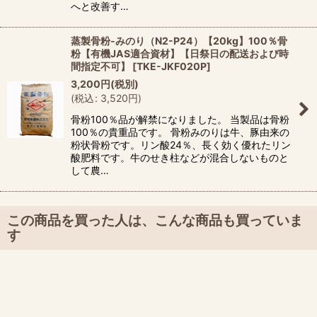
へと改善す…
蒸製骨粉-みのり（N2-P24）【20kg】100％骨
粉【有機JAS適合資材】【日祭日の配送および時
間指定不可】
[
TKE-JKF020P
]
3,200
円
(税別)
(
税込
:
3,520
円
)
骨粉100％品が解禁になりました。 当製品は骨粉
100％の貴重品です。 骨粉みのりは牛、豚由来の
粉状骨粉です。リン酸24％、長く効く優れたリン
酸肥料です。牛のせき柱などが混合しないものと
して農…
この商品を買った人は、こんな商品も買っていま
す