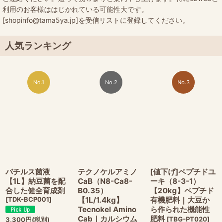
利用のお客様ははじかれている可能性大です。
[shopinfo@tama5ya.jp]を受信リストに登録してください。
人気ランキング
No.1
No.2
No.3
バチルス菌液
テクノケルアミノ
[値下げ]ペプチドユ
【1L】納豆菌を配
CaB（N8-Ca8-
ーキ（8-3-1）
合した健全育成剤
B0.35）
【20kg】ペプチド
[
TDK-BCP001
]
【1L/1.4kg】
有機肥料｜大豆か
Tecnokel Amino
ら作られた機能性
Cab｜カルシウム
肥料
[
TBG-PT020
]
3,300
円
(税別)