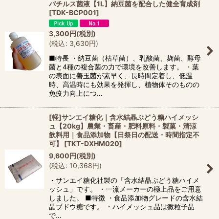
バチルス菌液【1L】納豆菌を配合した健全育成剤
[
TDK-BCP001
]
3,300
円
(税別)
(
税込
:
3,630
円
)
■特長 ・納豆菌（枯草菌）、乳酸菌、麹菌、酵母
菌と4種の複合菌の力で環境を改善します。 ・葉
の表面に善玉菌が素早く、長時間定着し、低温
時、高温時にも効果を発揮し、植物体そのものの
免疫力向上につ…
[軽]サンエイ糖化｜含水結晶ぶどう糖ハイメッシ
ュ【20kg】農業・畜産・肥料原料・製菓・清涼
飲料用｜食品添加物【日祭日の配送・時間指定不
可】
[
TKT-DXHM020
]
9,600
円
(税別)
(
税込
:
10,368
円
)
・サンエイ糖化社製の「含水結晶ぶどう糖ハイメ
ッシュ」です。 ・一流メーカーの極上品をご用意
しました。 ■特徴 ・食品添加物グレードの含水結
晶ブドウ糖です。 ・ハイメッシュ品は微粒子品
で…