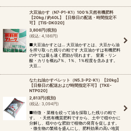
大豆油かす（N7-P1-K1）100％天然有機肥料
【20kg / 約40L】【日祭日の配送・時間指定不
可】
[
TIS-DK020
]
3,806
円
(税別)
(
税込
:
4,186
円
)
■大豆油かすとは… 大豆油かすとは、大豆から油
を搾り取った残りの粕です 大豆油かすは有機肥料
の中では最も速く肥効が現れます。 窒素・リン
酸・カリを概ね7％、1％、1％程度を含みます。
大豆…
なたね油かすペレット（N5.3-P2-K1）【20kg】
【日祭日の配送および時間指定不可】
[
TKE-
NTP020
]
2,813
円
(税別)
(
税込
:
3,094
円
)
■特徴 ・菜種を絞って油を採取した残りの粕で
す。 ・天然有機質肥料ですから、土中で穏やかに
分解し、穏やかな肥効で植物の発育を促します。
・微生物の繁殖を盛んにし、肥料効果の高い地質