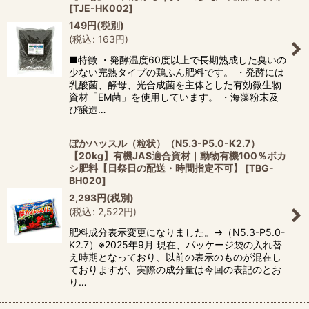
[
TJE-HK002
]
149
円
(税別)
(
税込
:
163
円
)
■特徴 ・発酵温度60度以上で長期熟成した臭いの
少ない完熟タイプの鶏ふん肥料です。 ・発酵には
乳酸菌、酵母、光合成菌を主体とした有効微生物
資材「EM菌」を使用しています。 ・海藻粉末及
び醸造…
ぼかハッスル（粒状）（N5.3-P5.0-K2.7）
【20kg】有機JAS適合資材｜動物有機100％ボカ
シ肥料【日祭日の配送・時間指定不可】
[
TBG-
BH020
]
2,293
円
(税別)
(
税込
:
2,522
円
)
肥料成分表示変更になりました。→（N5.3-P5.0-
K2.7）※2025年9月 現在、パッケージ袋の入れ替
え時期となっており、以前の表示のものが混在し
ておりますが、実際の成分量は今回の表記のとお
り…