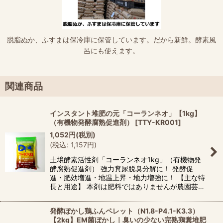
脱脂ぬか、ふすまは保冷庫に保管しています。だから新鮮。酵素風
呂にも使えます。
関連商品
インスタント堆肥の元「コーランネオ」【1kg】
（有機物発酵腐熟促進剤）
[
TTY-KR001
]
1,052
円
(税別)
(
税込
:
1,157
円
)
土壌酵素活性剤「コーランネオ1kg」（有機物発
酵腐熟促進剤） 強力糞尿脱臭分解に！ 発酵促
進・肥効増進・地温上昇・地力増強に！ 【主な特
長と用途】 本剤は肥料ではありませんが農園芸…
発酵ぼかし鶏ふんペレット（N1.8-P4.1-K3.3）
【2kg】EM菌ぼかし｜臭いの少ない完熟鶏糞堆肥