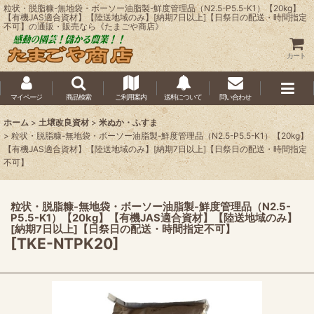
粒状・脱脂糠-無地袋・ボーソー油脂製-鮮度管理品（N2.5-P5.5-K1）【20kg】
【有機JAS適合資材】【陸送地域のみ】[納期7日以上]【日祭日の配送・時間指定
不可】の通販・販売なら《たまごや商店》
カート
マイページ
商品検索
ご利用案内
送料について
問い合わせ
ホーム
>
土壌改良資材
>
米ぬか・ふすま
>
粒状・脱脂糠-無地袋・ボーソー油脂製-鮮度管理品（N2.5-P5.5-K1）【20kg】
【有機JAS適合資材】【陸送地域のみ】[納期7日以上]【日祭日の配送・時間指定
不可】
粒状・脱脂糠-無地袋・ボーソー油脂製-鮮度管理品（N2.5-
P5.5-K1）【20kg】【有機JAS適合資材】【陸送地域のみ】
[納期7日以上]【日祭日の配送・時間指定不可】
[
TKE-NTPK20
]