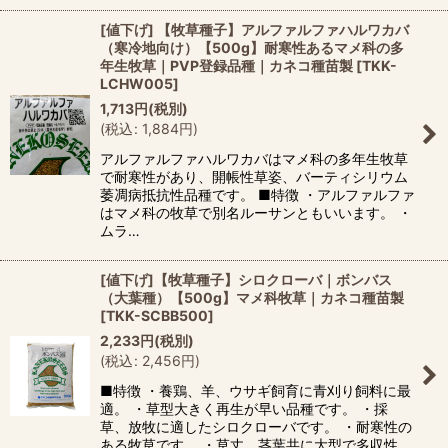
[値下げ] 【牧草種子】アルファルファハルワカバ
（寒冷地向け）【500g】耐寒性あるマメ科の多
年生牧草｜PVP登録品種｜カネコ種苗製
[
TKK-
LCHW005
]
1,713
円
(税別)
(
税込
:
1,884
円
)
アルファルファハルワカバはマメ科の多年生牧草
で耐寒性があり、開帳性草姿、バーティシリウム
萎凋病抵抗性品種です。 ■特徴 ・アルファルファ
はマメ科の牧草で別名ルーサンともいいます。 ・
ムラ…
[値下げ]【牧草種子】シロクローバ｜ボンバス
（大葉種）【500g】マメ科牧草｜カネコ種苗製
[
TKK-SCBB500
]
2,233
円
(税別)
(
税込
:
2,456
円
)
■特徴 ・養鶏、羊、ウサギ飼育に青刈り飼料に最
適。 ・草型大きく再生が早い品種です。 ・採
草、放牧に適したシロクローバです。 ・耐寒性の
ある牧草です。 ・草丈、茎葉共に大型で多収性