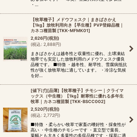
・…
【牧草種子】メドウフェスク｜まきばさかえ
【1kg】放牧利用向き【早生種】PVP登録品種｜
カネコ種苗製
[
TKK-MFMK01
]
2,626
円
(税別)
(
税込
:
2,888
円
)
まきばさかえは越冬性と収量性に優れ、土壌凍結
地帯でも安定した放牧利用のメドウフェスク優良
品種です。 ■特徴 ・越冬性、耐早性、雪腐病抵抗
性が強く放牧草地に適しています。 ・冷涼な気候
を好…
[値下げ][品薄]【牧草種子】チモシー｜クライマ
ックス（中生種）【1kg】耐寒性に優れる多年生
牧草｜カネコ種苗製
[
TKK-BSCC002
]
2,520
円
(税別)
(
税込
:
2,772
円
)
■特徴 ・柔らかい牧草で家畜の嗜好性・採食性が
高い ・中生種のチモシーです ・直立型で葉長、
葉幅とも大きく多葉性の多収品種です ・採草に適