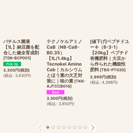
バチルス菌液
テクノケルアミノ
[値下げ]ペプチドユ
【1L】納豆菌を配
CaB（N8-Ca8-
ーキ（8-3-1）
合した健全育成剤
B0.35）
【20kg】ペプチド
[
TDK-BCP001
]
【1L/1.4kg】
有機肥料｜大豆か
Tecnokel Amino
ら作られた機能性
Cab｜カルシウム
肥料
[
TBG-PT020
]
3,300
円
(税別)
とほう素の欠乏対
(
税込
:
3,630
円
)
3,999
円
(税別)
策に｜味の素
[
TKK-
(
税込
:
4,398
円
)
AJTCCB014
]
3,500
円
(税別)
(
税込
:
3,850
円
)