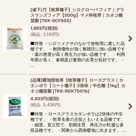
[値下げ]【牧草種子】シロクローバ フィア｜グラ
スランズフィア【500g】マメ科牧草｜カネコ種
苗製
[
TKK-SCF500
]
1,993
円
(税別)
(
税込
:
2,192
円
)
■特徴 ・シロツメクサのなかで放牧用に適した品
種です。 ・耐蹄傷性が強く耐踏圧に強い品種です
・葉の密度が高く再生力が強い品種です。 ・利用
年限が長く、春期及び夏期の生育が良好です。 ・
…
[品薄]暖地型牧草【牧草種子】ローズグラス｜カ
タンボラ【コート種子】2倍体｜中生種【1kg】カ
ネコ種苗製
[
TKK-RGKT001b
]
4,933
円
(税別)
(
税込
:
5,426
円
)
■特徴 ・ロースグラスカタンボラは2倍体の中生
種です。 ・乾草生産の主役ともいえる品種です。
・細茎、直立型で、初期生育、再生力が旺盛な多
収品種です。 ・関東から西南暖地に向きます。 …