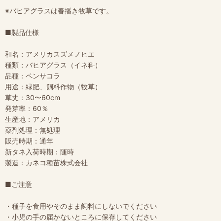
※バヒアグラスは春播き牧草です。
■製品仕様
和名：アメリカスズメノヒエ
種類：バヒアグラス（イネ科）
品種：ペンサコラ
用途：緑肥、飼料作物（牧草）
草丈：30〜60cm
発芽率：60％
生産地：アメリカ
薬剤処理：無処理
販売時期：通年
新タネ入荷時期：随時
製造：カネコ種苗株式会社
■ご注意
・種子を食用やそのまま飼料にしないでください
・小児の手の届かないところに保存してください