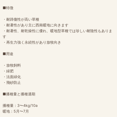
■特徴
・耐蹄傷性が高い草種
・耐暑性があり主に西南暖地に向きます
・耐暑性、耐乾燥性に優れ、暖地型草種では珍しい耐陰性もありま
す
・再生力強く永続性があり放牧向き
■用途
・放牧飼料
・緑肥
・法面緑化
・飛砂防止
■播種量と播種適期
播種量：3〜4kg/10a
暖地：5月〜7月