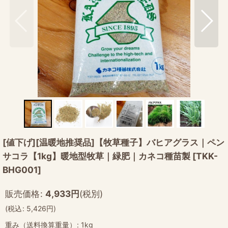
[値下げ][温暖地推奨品]【牧草種子】バヒアグラス｜ペン
サコラ【1kg】暖地型牧草｜緑肥｜カネコ種苗製
[
TKK-
BHG001
]
販売価格
:
4,933
円
(税別)
(
税込
:
5,426
円
)
重み（送料換算重量）
:
1kg