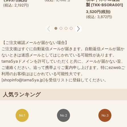
製
[
TKK-BSORA001
]
(
税込
:
2,192
円
)
3,520
円
(税別)
(
税込
:
3,872
円
)
【ご注文確認メールが届かない場合】
ご注文後はすぐに自動返信メールが届きます。自動返信メールが届か
ないときは迷惑メールとしてはじかれている可能性があります。
tama5yaドメインを許可していただくと共に、メールが届かない旨、
ご連絡ください。追って携帯よりご案内申し上げます。特にezwebご
利用のお客様ははじかれている可能性大です。
[shopinfo@tama5ya.jp]を受信リストに登録してください。
人気ランキング
No.1
No.2
No.3