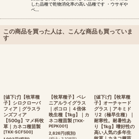
した品種で乾物消化率の高い品種です ・ウサギや
ペ…
この商品を買った人は、こんな商品も買っていま
す
[値下げ]【牧草種
【牧草種子】ペレ
[値下げ]【牧草種
子】シロクローバ
ニアルライグラス
子】オーチャード
フィア｜グラスラ
｜ポコロ｜４倍体
グラス｜アキミド
ンズフィア
晩生種【1kg】｜カ
リ2（極早生種）｜
【500g】マメ科牧
ネコ種苗製
耐寒性。耐暑性あ
[
TKK-
草｜カネコ種苗製
PEPK001
]
り【1kg】嗜好性の
[
TKK-SCF500
]
高い人気の多年生
2,826
円
(税別)
牧草｜カネコ種苗
(
税込
:
3,108
円
)
1,993
円
(税別)