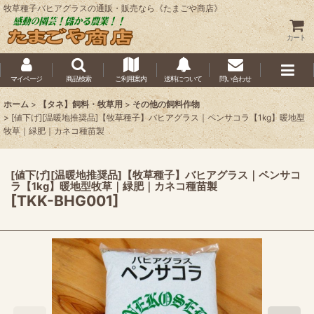
牧草種子バヒアグラスの通販・販売なら《たまごや商店》
カート
マイページ
商品検索
ご利用案内
送料について
問い合わせ
ホーム
>
【タネ】飼料・牧草用
>
その他の飼料作物
>
[値下げ][温暖地推奨品]【牧草種子】バヒアグラス｜ペンサコラ【1kg】暖地型
牧草｜緑肥｜カネコ種苗製
[値下げ][温暖地推奨品]【牧草種子】バヒアグラス｜ペンサコ
ラ【1kg】暖地型牧草｜緑肥｜カネコ種苗製
[
TKK-BHG001
]