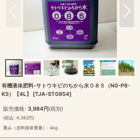
有機液体肥料-サトウキビのちから水０８５（N0-P8-
K5）【4L】
[
TJA-ST0854
]
販売価格
:
3,984
円
(税別)
(
税込
:
4,382
円
)
重み（送料換算重量）
:
4kg