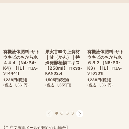
有機液体肥料-サト
果実甘味向上資材
有機液体肥料-サト
ウキビのちから水
｜甘（かん）｜特
ウキビのちから水
４４４（N4-P4-
殊発酵植物エキス
６３３（N6-P3-
K4）【1L】
【250ml】
K3）【1L】
[
TJA-
[
TKSS-
[
TJA-
ST4441
]
KAN025
]
ST6331
]
1,238
円
(税別)
1,505
円
(税別)
1,238
円
(税別)
(
税込
:
1,361
円
)
(
税込
:
1,655
円
)
(
税込
:
1,361
円
)
【ご注文確認メールが届かない場合】