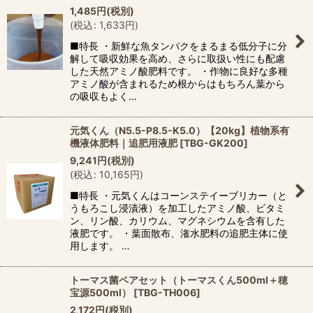
1,485
円
(税別)
(
税込
:
1,633
円
)
■特長 ・新鮮な魚タンパクをまるまる低分子に分
解して吸収効果を高め、さらに取扱い性にも配慮
した天然アミノ酸肥料です。 ・作物に良好な多種
アミノ酸が含まれるため根からはもちろん葉から
の吸収もよく…
元気くん（N5.5-P8.5-K5.0）【20kg】植物系有
機液体肥料｜追肥用液肥
[
TBG-GK200
]
9,241
円
(税別)
(
税込
:
10,165
円
)
■特長 ・元気くんはコーンステイーブリカー（と
うもろこし浸漬液）を加工したアミノ酸、ビタミ
ン、リン酸、カリウム、マグネシウムを含有した
液肥です。 ・葉面散布、潅水肥料の追肥主体に使
用します。 …
トーマス菌ペアセット（トーマスくん500ml＋穂
宝源500ml）
[
TBG-TH006
]
2,172
円
(税別)