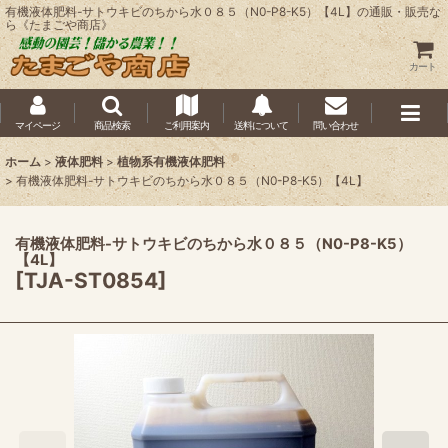
有機液体肥料-サトウキビのちから水０８５（N0-P8-K5）【4L】の通販・販売な
ら《たまごや商店》
カート
マイページ
商品検索
ご利用案内
送料について
問い合わせ
ホーム
>
液体肥料
>
植物系有機液体肥料
>
有機液体肥料-サトウキビのちから水０８５（N0-P8-K5）【4L】
有機液体肥料-サトウキビのちから水０８５（N0-P8-K5）
【4L】
[
TJA-ST0854
]