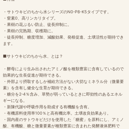
・サトウキビのちから水シリーズのN0-P8-K5タイプです。
・窒素0、高リンカリタイプ。
・果樹の花ぶるい防止、徒長抑制に。
・果樹の完熟期、収穫期に。
・徒長抑制、糖度増加、減酸効果、発根促進、土壌活性が期待でき
ます。
■サトウキビのちから水、とは？
・酵母により生み出されたアミノ酸を種類豊富に含有しているので
効果的な生長促進が期待できる。
・外部より摂取するしか補給方法がない大切なミネラル分（微量要
素）を含有し健全な生育が期待できる。
・糖分を2-4％含み、草勢が弱っているときに即効性のあるエネル
ギーになる。
・新陳代謝や呼吸作用を助成する有機酸を含有。
・有機原料使用率100％と高有機比率。土壌改良効果あり。
・国内産のサトウキビだけを使用した「糖蜜」を原料にし、アミノ
酸、有機酸、糖と微量要素が種類豊富に含まれた発酵液体肥料で