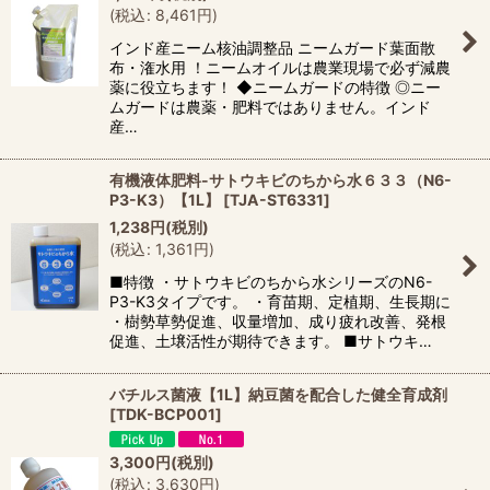
(
税込
:
8,461
円
)
インド産ニーム核油調整品 ニームガード葉面散
布・潅水用 ！ニームオイルは農業現場で必ず減農
薬に役立ちます！ ◆ニームガードの特徴 ◎ニー
ムガードは農薬・肥料ではありません。インド
産…
有機液体肥料-サトウキビのちから水６３３（N6-
P3-K3）【1L】
[
TJA-ST6331
]
1,238
円
(税別)
(
税込
:
1,361
円
)
■特徴 ・サトウキビのちから水シリーズのN6-
P3-K3タイプです。 ・育苗期、定植期、生長期に
・樹勢草勢促進、収量増加、成り疲れ改善、発根
促進、土壌活性が期待できます。 ■サトウキ…
バチルス菌液【1L】納豆菌を配合した健全育成剤
[
TDK-BCP001
]
3,300
円
(税別)
(
税込
:
3,630
円
)