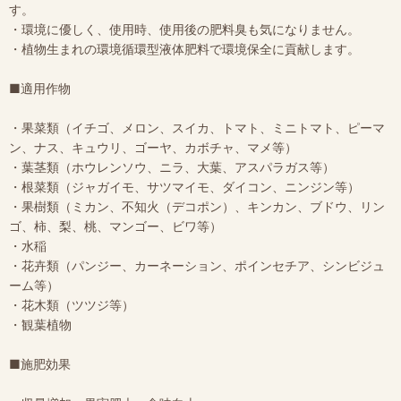
す。
・環境に優しく、使用時、使用後の肥料臭も気になりません。
・植物生まれの環境循環型液体肥料で環境保全に貢献します。
■適用作物
・果菜類（イチゴ、メロン、スイカ、トマト、ミニトマト、ピーマ
ン、ナス、キュウリ、ゴーヤ、カボチャ、マメ等）
・葉茎類（ホウレンソウ、ニラ、大葉、アスパラガス等）
・根菜類（ジャガイモ、サツマイモ、ダイコン、ニンジン等）
・果樹類（ミカン、不知火（デコポン）、キンカン、ブドウ、リン
ゴ、柿、梨、桃、マンゴー、ビワ等）
・水稲
・花卉類（パンジー、カーネーション、ポインセチア、シンビジュ
ーム等）
・花木類（ツツジ等）
・観葉植物
■施肥効果