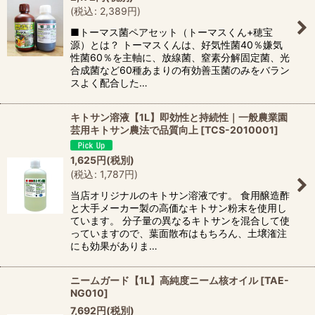
(
税込
:
2,389
円
)
■トーマス菌ペアセット（トーマスくん+穂宝
源）とは？ トーマスくんは、好気性菌40％嫌気
性菌60％を主軸に、放線菌、窒素分解固定菌、光
合成菌など60種あまりの有効善玉菌のみをバラン
スよく配合した…
キトサン溶液【1L】即効性と持続性｜一般農業園
芸用キトサン農法で品質向上
[
TCS-2010001
]
1,625
円
(税別)
(
税込
:
1,787
円
)
当店オリジナルのキトサン溶液です。 食用醸造酢
と大手メーカー製の高価なキトサン粉末を使用し
ています。 分子量の異なるキトサンを混合して使
っていますので、葉面散布はもちろん、土壌潅注
にも効果がありま…
ニームガード【1L】高純度ニーム核オイル
[
TAE-
NG010
]
7,692
円
(税別)