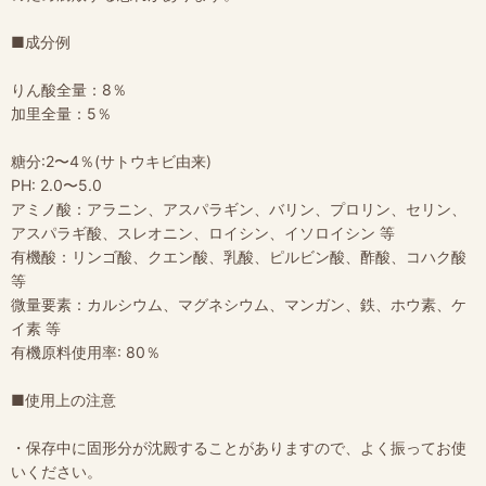
■成分例
りん酸全量：8％
加里全量：5％
糖分:2〜4％(サトウキビ由来)
PH: 2.0〜5.0
アミノ酸：アラニン、アスパラギン、バリン、プロリン、セリン、
アスパラギ酸、スレオニン、ロイシン、イソロイシン 等
有機酸：リンゴ酸、クエン酸、乳酸、ピルビン酸、酢酸、コハク酸
等
微量要素：カルシウム、マグネシウム、マンガン、鉄、ホウ素、ケ
イ素 等
有機原料使用率: 80％
■使用上の注意
・保存中に固形分が沈殿することがありますので、よく振ってお使
いください。