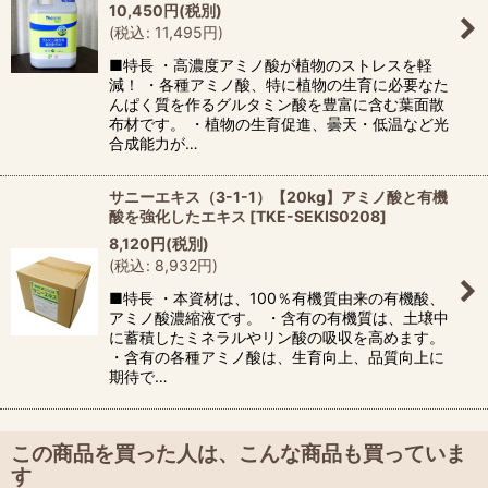
10,450
円
(税別)
(
税込
:
11,495
円
)
■特長 ・高濃度アミノ酸が植物のストレスを軽
減！ ・各種アミノ酸、特に植物の生育に必要なた
んぱく質を作るグルタミン酸を豊富に含む葉面散
布材です。 ・植物の生育促進、曇天・低温など光
合成能力が…
サニーエキス（3-1-1）【20kg】アミノ酸と有機
酸を強化したエキス
[
TKE-SEKIS0208
]
8,120
円
(税別)
(
税込
:
8,932
円
)
■特長 ・本資材は、100％有機質由来の有機酸、
アミノ酸濃縮液です。 ・含有の有機質は、土壌中
に蓄積したミネラルやリン酸の吸収を高めます。
・含有の各種アミノ酸は、生育向上、品質向上に
期待で…
この商品を買った人は、こんな商品も買っていま
す