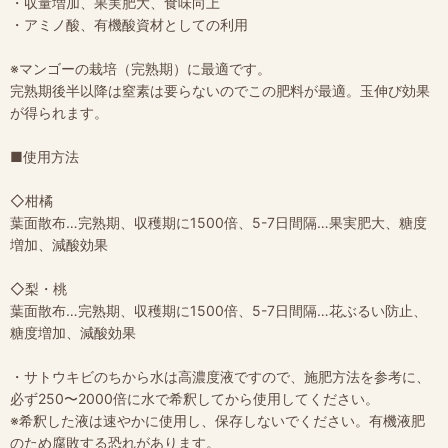
・収量増加、果実肥大、食味向上
・アミノ酸、有機酸資材としての利用
※マンゴーの栽培（完熟期）に最適です。
完熟期後半以降は窒素は要らないのでこの肥料が最適。玉伸び効果
が得られます。
■使用方法
◇柑橘
葉面散布…完熟期、収穫期に1500倍、5-7日間隔…果実肥大、糖度
増加、減酸効果
◇梨・桃
葉面散布…完熟期、収穫期に1500倍、5-7日間隔…花ぶるい防止、
糖度増加、減酸効果
・サトウキビのちから水は高濃度液ですので、施肥方法を参考に、
必ず250〜2000倍に水で希釈してから使用してください。
※希釈した液は速やかに使用し、保存しないでください。有機液肥
のため腐敗する恐れがあります。