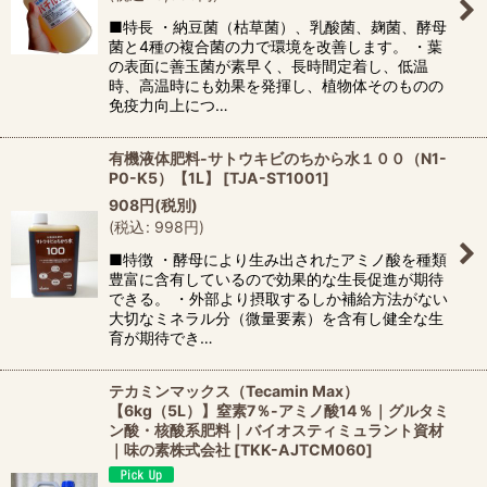
■特長 ・納豆菌（枯草菌）、乳酸菌、麹菌、酵母
菌と4種の複合菌の力で環境を改善します。 ・葉
の表面に善玉菌が素早く、長時間定着し、低温
時、高温時にも効果を発揮し、植物体そのものの
免疫力向上につ…
有機液体肥料-サトウキビのちから水１００（N1-
P0-K5）【1L】
[
TJA-ST1001
]
908
円
(税別)
(
税込
:
998
円
)
■特徴 ・酵母により生み出されたアミノ酸を種類
豊富に含有しているので効果的な生長促進が期待
できる。 ・外部より摂取するしか補給方法がない
大切なミネラル分（微量要素）を含有し健全な生
育が期待でき…
テカミンマックス（Tecamin Max）
【6kg（5L）】窒素7％-アミノ酸14％｜グルタミ
ン酸・核酸系肥料｜バイオスティミュラント資材
｜味の素株式会社
[
TKK-AJTCM060
]