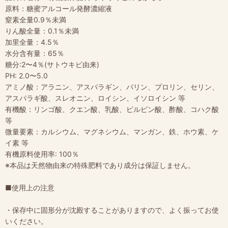
原料：糖蜜アルコール発酵濃縮液
窒素全量0.9％未満
りん酸全量：0.1％未満
加里全量：4.5％
水分含有量：65％
糖分:2〜4％(サトウキビ由来)
PH: 2.0〜5.0
アミノ酸：アラニン、アスパラギン、バリン、プロリン、セリン、
アスパラギ酸、スレオニン、ロイシン、イソロイシン 等
有機酸：リンゴ酸、クエン酸、乳酸、ピルビン酸、酢酸、コハク酸
等
微量要素：カルシウム、マグネシウム、マンガン、鉄、ホウ素、ケ
イ素 等
有機原料使用率: 100％
※本品は天然物由来の特殊肥料であり成分は保証しません。
■使用上の注意
・保存中に固形分が沈殿することがありますので、よく振ってお使
いください。