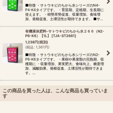
■特徴 ・サトウキビのちから水シリーズのN4-
P4-K4タイプです。 ・育苗期、定植期、生長期に
使えます。 ・樹勢草勢促進、収量増加、食味増
加、発根促進、土壌活性が期待できます。 ■サ…
有機液体肥料-サトウキビのちから水２６６（N2-
P6-K6）【1L】
[
TJA-ST2661
]
1,238
円
(税別)
(
税込
:
1,361
円
)
■特徴 ・サトウキビのちから水シリーズのN2-
P6-K6タイプです。 ・果樹や果菜類の完熟期、収
穫期に ・収量増加、果実肥大、食味向上、糖度増
加、減酸効果、発根促進、土壌活性が期待できま
す。…
この商品を買った人は、こんな商品も買っていま
す