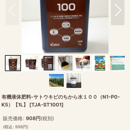
有機液体肥料-サトウキビのちから水１００（N1-P0-
K5）【1L】
[
TJA-ST1001
]
販売価格
:
908
円
(税別)
(
税込
:
998
円
)