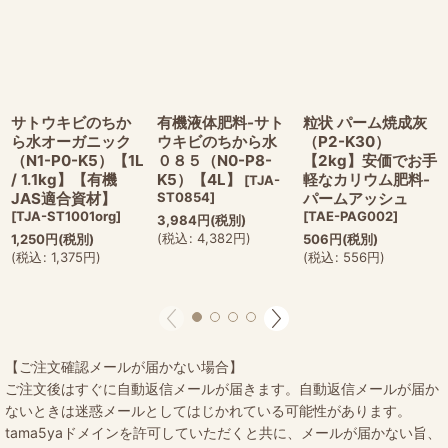
サトウキビのちか
有機液体肥料-サト
粒状 パーム焼成灰
ら水オーガニック
ウキビのちから水
（P2-K30）
（N1-P0-K5）【1L
０８５（N0-P8-
【2kg】安価でお手
/ 1.1kg】【有機
K5）【4L】
軽なカリウム肥料-
[
TJA-
JAS適合資材】
ST0854
]
パームアッシュ
[
TJA-ST1001org
]
[
TAE-PAG002
]
3,984
円
(税別)
(
税込
:
4,382
円
)
1,250
円
(税別)
506
円
(税別)
(
税込
:
1,375
円
)
(
税込
:
556
円
)
【ご注文確認メールが届かない場合】
ご注文後はすぐに自動返信メールが届きます。自動返信メールが届か
ないときは迷惑メールとしてはじかれている可能性があります。
tama5yaドメインを許可していただくと共に、メールが届かない旨、