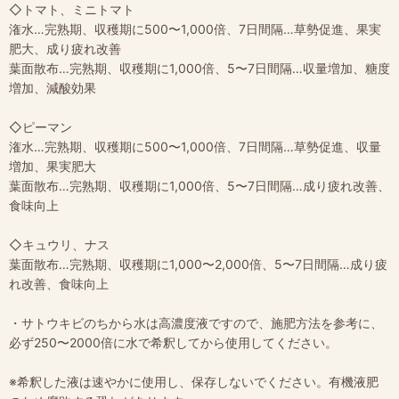
◇トマト、ミニトマト
潅水…完熟期、収穫期に500〜1,000倍、7日間隔…草勢促進、果実
肥大、成り疲れ改善
葉面散布…完熟期、収穫期に1,000倍、5〜7日間隔…収量増加、糖度
増加、減酸効果
◇ピーマン
潅水…完熟期、収穫期に500〜1,000倍、7日間隔…草勢促進、収量
増加、果実肥大
葉面散布…完熟期、収穫期に1,000倍、5〜7日間隔…成り疲れ改善、
食味向上
◇キュウリ、ナス
葉面散布…完熟期、収穫期に1,000〜2,000倍、5〜7日間隔…成り疲
れ改善、食味向上
・サトウキビのちから水は高濃度液ですので、施肥方法を参考に、
必ず250〜2000倍に水で希釈してから使用してください。
※希釈した液は速やかに使用し、保存しないでください。有機液肥