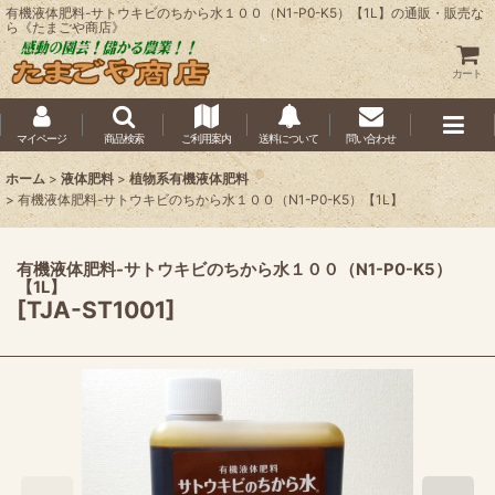
有機液体肥料-サトウキビのちから水１００（N1-P0-K5）【1L】の通販・販売な
ら《たまごや商店》
カート
マイページ
商品検索
ご利用案内
送料について
問い合わせ
ホーム
>
液体肥料
>
植物系有機液体肥料
>
有機液体肥料-サトウキビのちから水１００（N1-P0-K5）【1L】
有機液体肥料-サトウキビのちから水１００（N1-P0-K5）
【1L】
[
TJA-ST1001
]