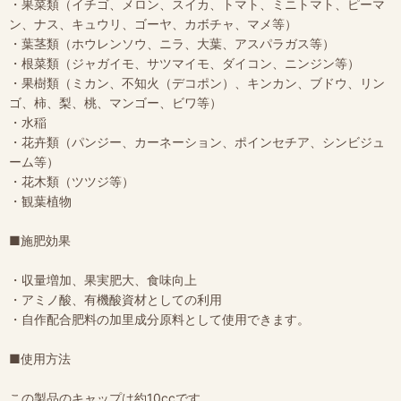
・果菜類（イチゴ、メロン、スイカ、トマト、ミニトマト、ピーマ
ン、ナス、キュウリ、ゴーヤ、カボチャ、マメ等）
・葉茎類（ホウレンソウ、ニラ、大葉、アスパラガス等）
・根菜類（ジャガイモ、サツマイモ、ダイコン、ニンジン等）
・果樹類（ミカン、不知火（デコポン）、キンカン、ブドウ、リン
ゴ、柿、梨、桃、マンゴー、ビワ等）
・水稲
・花卉類（パンジー、カーネーション、ポインセチア、シンビジュ
ーム等）
・花木類（ツツジ等）
・観葉植物
■施肥効果
・収量増加、果実肥大、食味向上
・アミノ酸、有機酸資材としての利用
・自作配合肥料の加里成分原料として使用できます。
■使用方法
この製品のキャップは約10ccです。