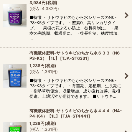
3,984
円
(税別)
(
税込
:
4,382
円
)
■特徴 ・サトウキビのちから水シリーズのN0-
P8-K5タイプです。 ・窒素0、高リンカリタイ
プ。 ・果樹の花ぶるい防止、徒長抑制に。 ・果
樹の完熟期、収穫期に。 ・徒長抑制、糖度増加、
…
有機液体肥料-サトウキビのちから水６３３（N6-
P3-K3）【1L】
[
TJA-ST6331
]
1,238
円
(税別)
(
税込
:
1,361
円
)
■特徴 ・サトウキビのちから水シリーズのN6-
P3-K3タイプです。 ・育苗期、定植期、生長期に
・樹勢草勢促進、収量増加、成り疲れ改善、発根
促進、土壌活性が期待できます。 ■サトウキ…
有機液体肥料-サトウキビのちから水４４４（N4-
P4-K4）【1L】
[
TJA-ST4441
]
1,238
円
(税別)
(
税込
:
1,361
円
)