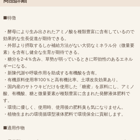
■特徴
・酵母により生み出されたアミノ酸を種類豊富に含有しているので
効果的な生長促進が期待できる。
・外部より摂取するしか補給方法がない大切なミネラル分（微量要
素）を含有し健全な生育が期待できる。
・糖分を2-4％含み、草勢が弱っているときに即効性のあるエネル
ギーになる。
・新陳代謝や呼吸作用を助成する有機酸を含有。
・有機原料使用率100％と高有機比率。土壌改良効果あり。
・国内産のサトウキビだけを使用した「糖蜜」を原料にし、アミノ
酸、有機酸、糖と微量要素が種類豊富に含まれた発酵液体肥料で
す。
・環境に優しく、使用時、使用後の肥料臭も気になりません。
・植物生まれの環境循環型液体肥料で環境保全に貢献します。
■適用作物