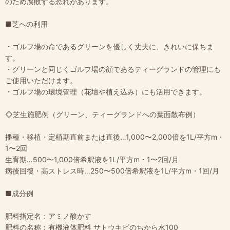
のため腐敗する恐れがあります。
■芝への利用
・ゴルフ場の命であるグリーンを優しく丈夫に、きれいに保ちま
す。
・グリーンと同じくゴルフ場の顔であるティーグランドの管理にも
ご使用いただけます。
・ゴルフ場の環境管理（花壇や植え込み）にも活用できます。
◇芝生施肥例（グリーン、ティーグランドへの葉面散布例）
播種・移植・定植期直前または直後…1,000〜2,000倍を1L/平方m・
1〜2回
生育期…500〜1,000倍希釈液を1L/平方m・1〜2回/月
病後回復・高ストレス時…250〜500倍希釈液を1L/平方m・1回/月
■成分例
肥料指定名：アミノ酸かす
肥料の名称：有機液体肥料 サトウキビのちから水100