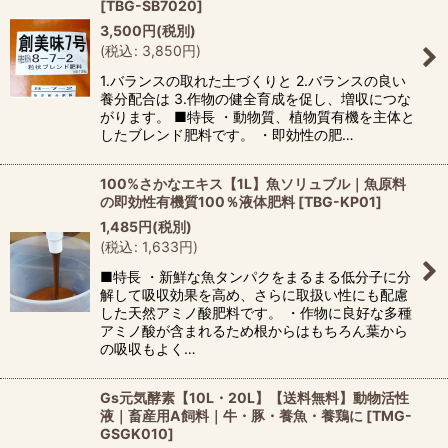
[
TBG-SB7020
]
3,500
円
(税別)
(
税込
:
3,850
円
)
1.バランスの取れた土づくりと 2.バランスの良い
養分配合は 3.作物の健全育成を促し、増収につな
がります。 ■特長 ・動物質、植物質有機を主体と
したブレンド肥料です。 ・即効性の肥…
100%さかなエキス【1L】魚ソリュブル｜魚原料
の即効性有機質100％液体肥料
[
TBG-KP01
]
1,485
円
(税別)
(
税込
:
1,633
円
)
■特長 ・新鮮な魚タンパクをまるまる低分子に分
解して吸収効果を高め、さらに取扱い性にも配慮
した天然アミノ酸肥料です。 ・作物に良好な多種
アミノ酸が含まれるため根からはもちろん葉から
の吸収もよく…
Gs元気酵素【10L・20L】【送料無料】動物活性
液｜畜産用A飼料｜牛・豚・養魚・養鶏に
[
TMG-
GSGK010
]