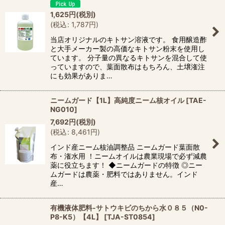
1,625
円
(税別)
(
税込
:
1,787
円
)
当店オリジナルのキトサン溶液です。 食用醸造酢
と大手メーカー製の高価なキトサン粉末を使用し
ています。 分子量の異なるキトサンを混合して使
っていますので、葉面散布はもちろん、土壌潅注
にも効果がありま…
ニームガード【1L】高純度ニーム核オイル
[
TAE-
NG010
]
7,692
円
(税別)
(
税込
:
8,461
円
)
インド産ニーム核油調整品 ニームガード葉面散
布・潅水用 ！ニームオイルは農業現場で必ず減農
薬に役立ちます！ ◆ニームガードの特徴 ◎ニー
ムガードは農薬・肥料ではありません。インド
産…
有機液体肥料-サトウキビのちから水０８５（N0-
P8-K5）【4L】
[
TJA-ST0854
]