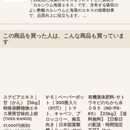
「カルシウム海藻エキス」です。含有する吸収の
よい酢酸カルシウムと海藻のエキスの相乗効果
で、品質向上に役立ちます。 …
この商品を買った人は、こんな商品も買っていま
す
ステビアエキス｜
V-5｜ペーパーポッ
有機液体肥料-サト
甘（かん）【5kg】
ト ｜300冊入り
ウキビのちから水
特殊発酵植物エキ
（91穴）｜トマ
０８５（N0-P8-
ス果実甘味向上材
ト、キャベツ、ブ
K5）【20kg】【送
[
TKSS-KAN05
]
ロッコリー、南瓜
料無料】【日祭日
向き｜日本甜菜製
の配送・時間指定
21,000
円
(税別)