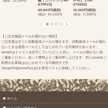
糖｜ニッテン
不可】
[
TKK-
[
TJA-
(
税込
:
23,100
円
)
NTPPV5
]
ST0852
]
40,941
円
(税別)
10,360
円
(税別)
(
税込
:
45,035
円
)
(
税込
:
11,396
円
)
【ご注文確認メールが届かない場合】
ご注文後はすぐに自動返信メールが届きます。自動返信メールが届か
ないときは迷惑メールとしてはじかれている可能性があります。
tama5yaドメインを許可していただくと共に、メールが届かない旨、
ご連絡ください。追って携帯よりご案内申し上げます。特にezwebご
利用のお客様ははじかれている可能性大です。
[shopinfo@tama5ya.jp]を受信リストに登録してください。
ホーム
ショッピングカート