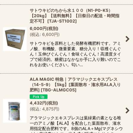
サトウキビのちから水１００（N1-P0-K5）
【20kg】【送料無料】【日祭日の配送・時間指
定不可】
[
TJA-ST1002
]
6,000
円
(税別)
(
税込
:
6,600
円
)
サトウキビを原料とした発酵有機肥料です。アミ
ノ酸、有機酸、微量要素、糖分入り！収穫ぐんぐ
ん！玉伸びぐんぐん！食味ぐんぐん！高濃度タイ
プで経済的。糖蜜はなかなか手に入り難いのでこ
れをお使いください。匂い…
ALA MAGIC 特急｜アラマジックエキスプレス
（14-5-9）【5kg】[葉面散布・潅水用ALA入り
肥料]
[
TBG-ALMGC05
]
4,432
円
(税別)
(
税込
:
4,875
円
)
アラマジックエキスプレスは葉緑素の素となる唯
一のアミノ酸【ALA】を配合した葉面散布、潅水
用指定配合肥料です。8個のALA＋Mg(マグネシウ