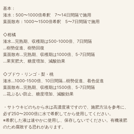
基本：
潅水：500〜1000倍希釈 7〜14日間隔で施用
葉面散布：1000〜1500倍希釈 5〜7日間隔で施用
◇柑橘
潅水…完熟期、収穫期は500-1000倍、7日間隔
…樹勢促進、樹勢回復
葉面散布…完熟期、収穫期は1000倍、5-7日間隔
…果実肥大、糖度増加、減酸効果
◇ブドウ・リンゴ・梨・桃
潅水…1000-1500倍、10日間隔…樹勢促進、着色促進
葉面散布…完熟期、収穫期は1500倍、5-7日間隔
…花ぶるい防止、糖度増加、減酸効果
・サトウキビのちから水は高濃度液ですので、施肥方法を参考に、
必ず250〜2000倍に水で希釈してから使用してください。
※希釈した液は速やかに使用し、保存しないでください。有機液肥
のため腐敗する恐れがあります。