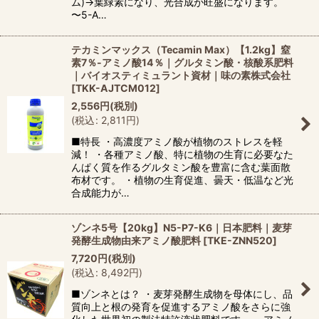
ム)→葉緑素になり、光合成が旺盛になります。
〜5-A…
テカミンマックス（Tecamin Max）【1.2kg】窒
素7％-アミノ酸14％｜グルタミン酸・核酸系肥料
｜バイオスティミュラント資材｜味の素株式会社
[
TKK-AJTCM012
]
2,556
円
(税別)
(
税込
:
2,811
円
)
■特長 ・高濃度アミノ酸が植物のストレスを軽
減！ ・各種アミノ酸、特に植物の生育に必要なた
んぱく質を作るグルタミン酸を豊富に含む葉面散
布材です。 ・植物の生育促進、曇天・低温など光
合成能力が…
ゾンネ5号【20kg】N5-P7-K6｜日本肥料｜麦芽
発酵生成物由来アミノ酸肥料
[
TKE-ZNN520
]
7,720
円
(税別)
(
税込
:
8,492
円
)
■ゾンネとは？ ・麦芽発酵生成物を母体にし、品
質向上と根の発育を促進するアミノ酸をさらに強