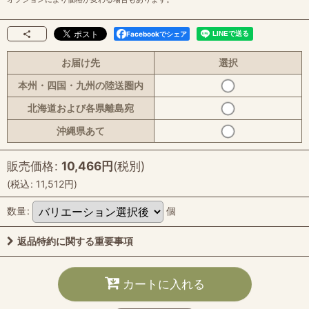
Facebookでシェア
お届け先
選択
本州・四国・九州の陸送圏内
北海道および各県離島宛
沖縄県あて
販売価格
:
10,466
円
(税別)
(
税込
:
11,512
円
)
数量
:
個
返品特約に関する重要事項
カートに入れる