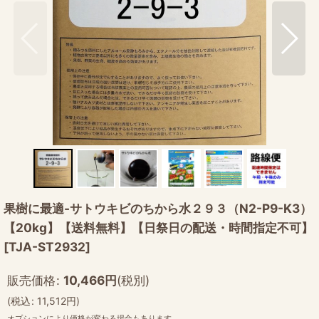
果樹に最適-サトウキビのちから水２９３（N2-P9-K3）
【20kg】【送料無料】【日祭日の配送・時間指定不可】
[
TJA-ST2932
]
販売価格
:
10,466
円
(税別)
(
税込
:
11,512
円
)
オプションにより価格が変わる場合もあります。