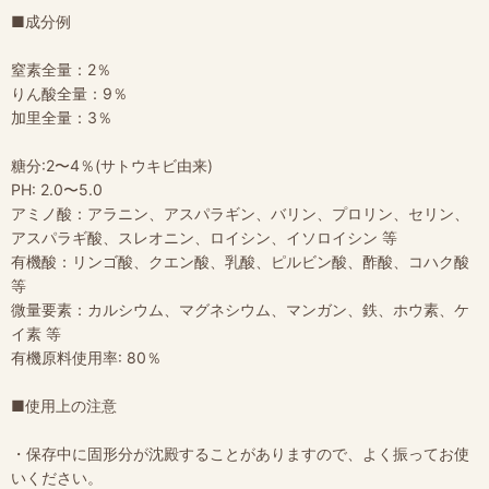
■成分例
窒素全量：2％
りん酸全量：9％
加里全量：3％
糖分:2〜4％(サトウキビ由来)
PH: 2.0〜5.0
アミノ酸：アラニン、アスパラギン、バリン、プロリン、セリン、
アスパラギ酸、スレオニン、ロイシン、イソロイシン 等
有機酸：リンゴ酸、クエン酸、乳酸、ピルビン酸、酢酸、コハク酸
等
微量要素：カルシウム、マグネシウム、マンガン、鉄、ホウ素、ケ
イ素 等
有機原料使用率: 80％
■使用上の注意
・保存中に固形分が沈殿することがありますので、よく振ってお使
いください。