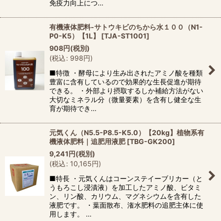
免疫力向上につ…
有機液体肥料-サトウキビのちから水１００（N1-
P0-K5）【1L】
[
TJA-ST1001
]
908
円
(税別)
(
税込
:
998
円
)
■特徴 ・酵母により生み出されたアミノ酸を種類
豊富に含有しているので効果的な生長促進が期待
できる。 ・外部より摂取するしか補給方法がない
大切なミネラル分（微量要素）を含有し健全な生
育が期待でき…
元気くん（N5.5-P8.5-K5.0）【20kg】植物系有
機液体肥料｜追肥用液肥
[
TBG-GK200
]
9,241
円
(税別)
(
税込
:
10,165
円
)
■特長 ・元気くんはコーンステイーブリカー（と
うもろこし浸漬液）を加工したアミノ酸、ビタミ
ン、リン酸、カリウム、マグネシウムを含有した
液肥です。 ・葉面散布、潅水肥料の追肥主体に使
用します。 …