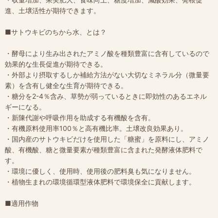
進、土壌活性が期待できます。
■サトウキビのちから水、とは？
・酵母により生み出されたアミノ酸を種類豊富に含有しているので
効果的な生長促進が期待できる。
・外部より摂取するしか補給方法がない大切なミネラル分（微量要
素）を含有し健全な生育が期待できる。
・糖分を2-4％含み、草勢が弱っているときに即効性のあるエネル
ギーになる。
・新陳代謝や呼吸作用を助成する有機酸を含有。
・有機原料使用率100％と高有機比率。土壌改良効果あり。
・国内産のサトウキビだけを使用した「糖蜜」を原料にし、アミノ
酸、有機酸、糖と微量要素が種類豊富に含まれた発酵液体肥料で
す。
・環境に優しく、使用時、使用後の肥料臭も気になりません。
・植物生まれの環境循環型液体肥料で環境保全に貢献します。
■適用作物