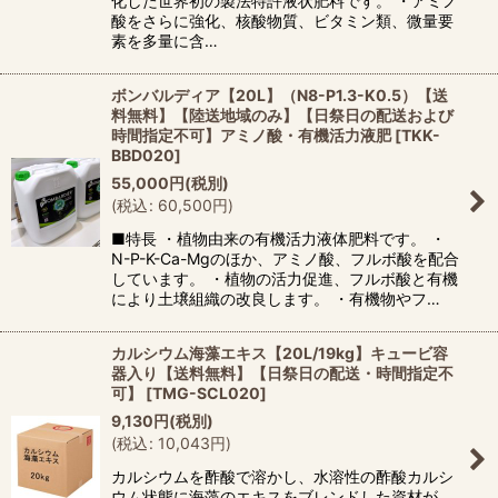
化した世界初の製法特許液状肥料です。 ・アミノ
酸をさらに強化、核酸物質、ビタミン類、微量要
素を多量に含…
ボンバルディア【20L】（N8-P1.3-K0.5）【送
料無料】【陸送地域のみ】【日祭日の配送および
時間指定不可】アミノ酸・有機活力液肥
[
TKK-
BBD020
]
55,000
円
(税別)
(
税込
:
60,500
円
)
■特長 ・植物由来の有機活力液体肥料です。 ・
N-P-K-Ca-Mgのほか、アミノ酸、フルボ酸を配合
しています。 ・植物の活力促進、フルボ酸と有機
により土壌組織の改良します。 ・有機物やフ…
カルシウム海藻エキス【20L/19kg】キュービ容
器入り【送料無料】【日祭日の配送・時間指定不
可】
[
TMG-SCL020
]
9,130
円
(税別)
(
税込
:
10,043
円
)
カルシウムを酢酸で溶かし、水溶性の酢酸カルシ
ウム状態に海藻のエキスをブレンドした資材が