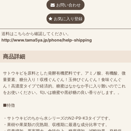
お問い合わせ
お気に入り登録
送料はこちらから確認してください。
http://www.tama5ya.jp/phone/help-shipping
商品詳細
サトウキビを原料とした発酵有機肥料です。アミノ酸、有機酸、微
量要素、糖分入り！収穫ぐんぐん！玉伸びぐんぐん！食味ぐんぐ
ん！高濃度タイプで経済的。糖蜜はなかなか手に入り難いのでこれ
をお使いください。匂いは糖蜜や黒砂糖の良い香りがします。。
■特徴
・サトウキビのちから水シリーズのN2-P9-K3タイプです。
・果樹や果菜類の完熟期、収穫期に最適な成分比率です。
・収量増加、果実肥大、食味向上、糖度増加、減酸効果、発根促