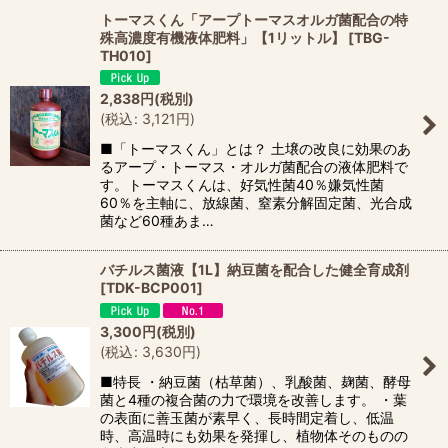
トーマスくん「アープトーマスオルガ菌配合の特
殊高濃度有機液体肥料」【1リットル】
[
TBG-
TH010
]
2,838
円
(税別)
(
税込
:
3,121
円
)
■「トーマスくん」とは？ 土壌の改良に効果のあ
るアープ・トーマス・オルガ菌配合の液体肥料で
す。トーマスくんは、好気性菌40％嫌気性菌
60％を主軸に、放線菌、窒素分解固定菌、光合成
菌など60種あま…
バチルス菌液【1L】納豆菌を配合した健全育成剤
[
TDK-BCP001
]
3,300
円
(税別)
(
税込
:
3,630
円
)
■特長 ・納豆菌（枯草菌）、乳酸菌、麹菌、酵母
菌と4種の複合菌の力で環境を改善します。 ・葉
の表面に善玉菌が素早く、長時間定着し、低温
時、高温時にも効果を発揮し、植物体そのものの