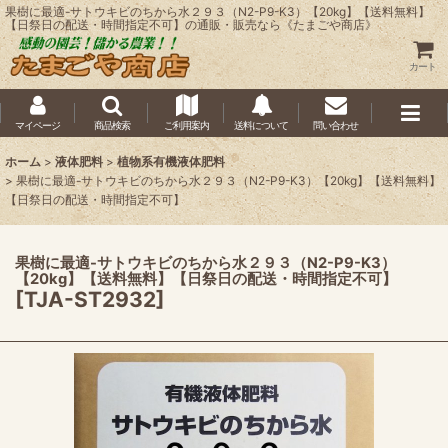
果樹に最適-サトウキビのちから水２９３（N2-P9-K3）【20kg】【送料無料】
【日祭日の配送・時間指定不可】の通販・販売なら《たまごや商店》
カート
マイページ
商品検索
ご利用案内
送料について
問い合わせ
ホーム
>
液体肥料
>
植物系有機液体肥料
>
果樹に最適-サトウキビのちから水２９３（N2-P9-K3）【20kg】【送料無料】
【日祭日の配送・時間指定不可】
果樹に最適-サトウキビのちから水２９３（N2-P9-K3）
【20kg】【送料無料】【日祭日の配送・時間指定不可】
[
TJA-ST2932
]