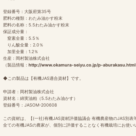
登録番号：大阪府第35号
肥料の種類：わたみ油かす粉末
肥料の名称：5.5わたみ油かす粉末
保証成分量：
窒素全量：5.5％
りん酸全量：2.0％
加里全量：1.2％
生産：岡村製油株式会社
（製品情報：
http://www.okamura-seiyu.co.jp/p-aburakasu.html
◆この製品は【有機JAS適合資材】です。
申請者：岡村製油株式会社
資材名：綿実油粕（5.5わたみ油かす）
登録番号：JASOM-200608
この資材は、【(一社)有機JAS資材評価協議会 有機農産物のJAS
全ての有機JASの農家が、個別に評価することなく有機栽培にお使い