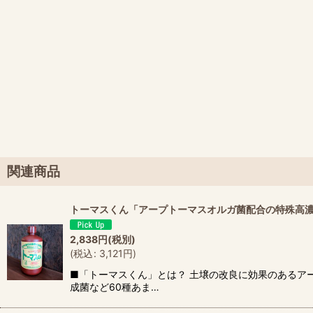
関連商品
トーマスくん「アープトーマスオルガ菌配合の特殊高濃
2,838
円
(税別)
(
税込
:
3,121
円
)
■「トーマスくん」とは？ 土壌の改良に効果のあるア
成菌など60種あま…