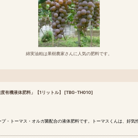
綿実油粕は果樹農家さんに人気の肥料です。
度有機液体肥料」【1リットル】
[
TBG-TH010
]
ープ・トーマス・オルガ菌配合の液体肥料です。トーマスくんは、好気性