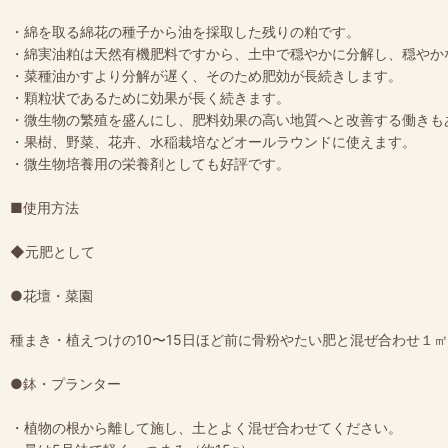
・綿を取る綿花の種子から油を採取した残りの粕です。
・綿実油粕は天然有機肥料ですから、土中で穏やかに分解し、穏やか
・菜種油かすより分解が遅く、そのため肥効が長続きします。
・顆粒状であるために効果が長く続きます。
・微生物の繁殖を盛んにし、肥料効果の高い地質へと改善する働きも
・果樹、野菜、花卉、水稲栽培などオールラウンドに使えます。
・微生物培養用の栄養剤としても好評です。
■使用方法
◆元肥として
●花壇・菜園
種まき・植えつけの10〜15日ほど前に骨粉やたい肥と混ぜ合わせ１
●鉢・プランター
・植物の根から離して施し、土とよく混ぜ合わせてください。