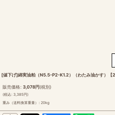
[値下げ]綿実油粕（N5.5-P2-K1.2）（わたみ油かす
販売価格
:
3,078
円
(税別)
(
税込
:
3,385
円
)
重み（送料換算重量）
:
20kg