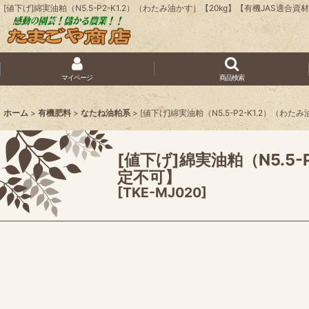
[値下げ]綿実油粕（N5.5-P2-K1.2）（わたみ油かす）【20kg】【有機JA
マイページ
商品検索
ホーム
>
有機肥料
>
なたね油粕系
>
[値下げ]綿実油粕（N5.5-P2-K1.2）（
[値下げ]綿実油粕（N5.5
定不可】
[
TKE-MJ020
]