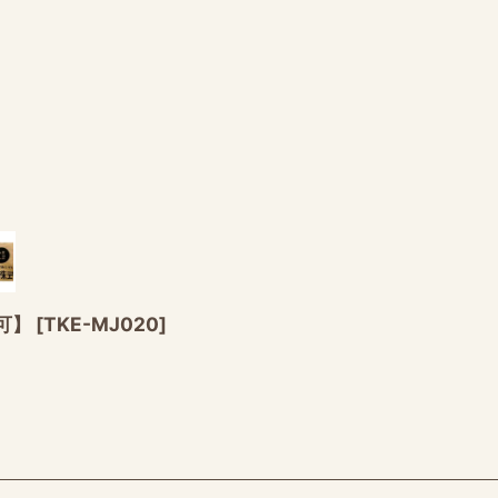
可】
[
TKE-MJ020
]