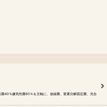
菌40％嫌気性菌60％を主軸に、放線菌、窒素分解固定菌、光合