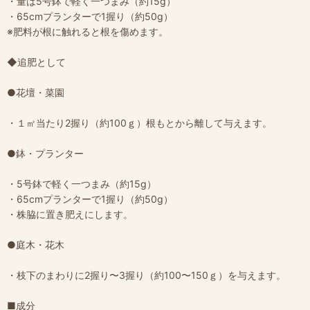
・量は5号鉢で軽く一つまみ（約15g）
・65cmプランターで1握り（約50g）
※肥料が根に触れると根を傷めます。
◆追肥として
●花壇・菜園
・１㎡当たり2握り（約100ｇ）根もとから離して与えます。
●鉢・プランター
・5号鉢で軽く一つまみ（約15g）
・65cmプランターで1握り（約50g）
・株脇に置き肥えにします。
●庭木・花木
・枝下のまわりに2握り〜3握り（約100〜150ｇ）を与えます。
■成分