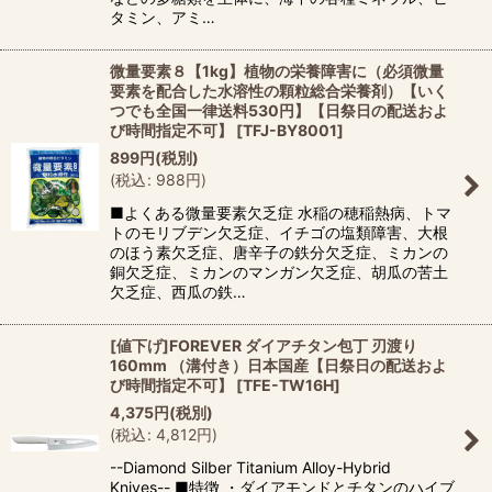
タミン、アミ…
微量要素８【1kg】植物の栄養障害に（必須微量
要素を配合した水溶性の顆粒総合栄養剤）【いく
つでも全国一律送料530円】【日祭日の配送およ
び時間指定不可】
[
TFJ-BY8001
]
899
円
(税別)
(
税込
:
988
円
)
■よくある微量要素欠乏症 水稲の穂稲熱病、トマ
トのモリブデン欠乏症、イチゴの塩類障害、大根
のほう素欠乏症、唐辛子の鉄分欠乏症、ミカンの
銅欠乏症、ミカンのマンガン欠乏症、胡瓜の苦土
欠乏症、西瓜の鉄…
[値下げ]FOREVER ダイアチタン包丁 刃渡り
160mm （溝付き）日本国産【日祭日の配送およ
び時間指定不可】
[
TFE-TW16H
]
4,375
円
(税別)
(
税込
:
4,812
円
)
--Diamond Silber Titanium Alloy-Hybrid
Knives-- ■特徴 ・ダイアモンドとチタンのハイブ