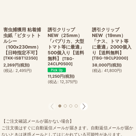
害虫捕獲用 粘着捕
誘引クリップ
誘引クリップ
虫紙「ビタット ト
NEW（25mm）
NEW（19mm）
ルシー
「パプリカ、大型
「ナス、トマト等
（100x230mm）
トマト等に最適」
に最適」2000個入
【日時指定不可】
500個入り【送料
り【送料無料】
[
TKK-ISBT12350
]
無料】
[
TBG-19CLP2000
]
[
TBG-
24CLP0500
]
2,269
円
(税別)
38,000
円
(税別)
(
税込
:
2,495
円
)
(
税込
:
41,800
円
)
11,250
円
(税別)
(
税込
:
12,375
円
)
【ご注文確認メールが届かない場合】
ご注文後はすぐに自動返信メールが届きます。自動返信メールが届か
ないときは迷惑メールとしてはじかれている可能性があります。