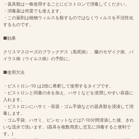
・器具類は一株使用するごとにビストロンで消毒してください。
・消毒薬は何度でも使えます。
・この薬剤は植物ウィルスを殺すものではなくウィルスを不活性化
するものです。
■効果
クリスマスローズのブラックデス（黒死病）、蘭のモザイク病、バ
イラス病（ウイルス病）の予防に。
■使用方法
・ビストロン-10 は2倍に希釈して使用するタイプです。
・ビストロンと同量の水を加え、ハサミなどを浸潤しやすい容器に
入れます。
・ビストロンにハサミ・容器・ゴム手袋などの器具類を浸漬して消
毒します。
・ゴム手袋、ハサミ、ピンセットなどは7-10分間浸漬した後、きれ
いな流水で洗います。(器具を複数用意し交互に消毒すると便利で
す。)