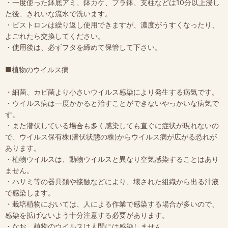
・一度使った鉢底アミ、鉢カケ、プラ鉢、支柱などは10分以上浸し
た後、きれいな流水で洗います。
・ビストロンは繰り返し使用できますが、濃度がうすくなったり、
よごれたら交換してください。
・使用後は、必ずフタを締めて保管して下さい。
■植物のウイルス病
・細菌、カビ菌より小さいウイルス感染により発生する病気です。
・ウイルス病は一度かかると治すことができないやっかいな病気で
す。
・また潜伏している場合も多く感染しても直ぐに症状が現れないの
で、ウイルス保有株(潜伏状態の株)からウイルス病が広がる恐れが
あります。
・植物ウイルスは、動物ウイルスと異なり空気感染することはあり
ません。
・ハサミ等の器具類や接触などにより、壊された組織から出る汁液
で感染します。
・栽培植物においては、人による作業で感染する場合が多いので、
感染を拡げないよう十分注意する必要があります。
・なお、植物のウイルスは人間には感染しません。