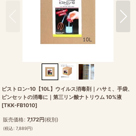
ビストロン-10【10L】ウイルス消毒剤｜ハサミ、手袋、
ピンセットの消毒に｜第三リン酸ナトリウム 10%液
[
TKK-FB1010
]
販売価格
:
7,172
円
(税別)
(
税込
:
7,889
円
)