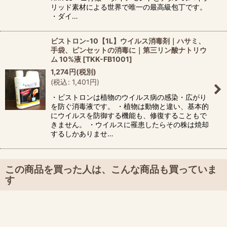
リッド素材による世界で唯一の最高級包丁です。
・ダイ…
ビストロン-10【1L】ウイルス消毒剤｜ハサミ、
手袋、ピンセットの消毒に｜第三リン酸ナトリウ
ム 10%液
[
TKK-FB1001
]
1,274
円
(税別)
(
税込
:
1,401
円
)
・ビストロンは植物のウイルス病の感染・広がり
を防ぐ消毒液です。 ・植物は動物と違い、基本的
にウイルスを防御する機能も、修復することもで
きません。 ・ウイルスに罹患したらその株は焼却
するしかありませ…
この商品を買った人は、こんな商品も買っていま
す