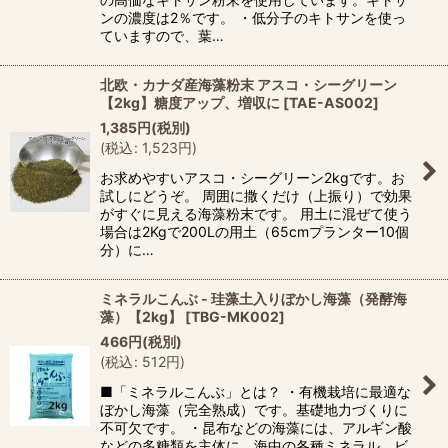
ンの濃度は2％です。 ・低分子のキトサンを使っ
ていますので、葉…
北欧・カナダ産海藻粉末 アスコ・シーグリーン
【2kg】糖度アップ、増収に
[
TAE-AS002
]
1,385
円
(税別)
(
税込
:
1,523
円
)
お求めやすいアスコ・シーグリーン2kgです。お
試しにどうぞ。 周囲に撒くだけ（上振り）で効果
がすぐに見える海藻粉末です。 用土に混ぜて使う
場合は2Kgで200Lの用土（65cmプランター10個
分）に…
ミネラルこんぶ - 珪藻土入りぼかし海藻（発酵海
藻）【2kg】
[
TBG-MK002
]
466
円
(税別)
(
税込
:
512
円
)
■「ミネラルこんぶ」とは？ ・有機栽培に最適な
ぼかし海藻（完全熟成）です。基礎地力づくりに
不可欠です。 ・昆布などの海藻には、アルギン酸
などの多糖類を主体に、海中の各種ミネラル、ビ