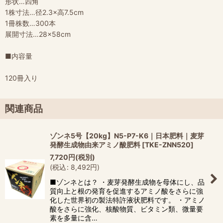
形状…四角
1株寸法…径2.3×高7.5cm
1冊株数…300本
展開寸法…28×58cm
■内容量
120冊入り
関連商品
ゾンネ5号【20kg】N5-P7-K6｜日本肥料｜麦芽
発酵生成物由来アミノ酸肥料
[
TKE-ZNN520
]
7,720
円
(税別)
(
税込
:
8,492
円
)
■ゾンネとは？ ・麦芽発酵生成物を母体にし、品
質向上と根の発育を促進するアミノ酸をさらに強
化した世界初の製法特許液状肥料です。 ・アミノ
酸をさらに強化、核酸物質、ビタミン類、微量要
素を多量に含…