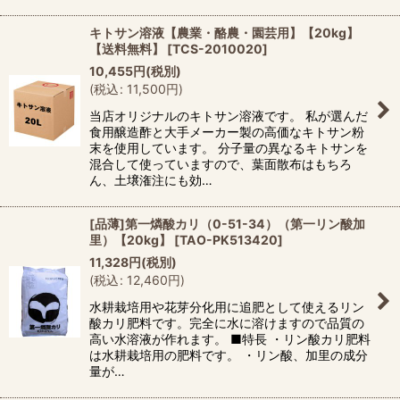
キトサン溶液【農業・酪農・園芸用】【20kg】
【送料無料】
[
TCS-2010020
]
10,455
円
(税別)
(
税込
:
11,500
円
)
当店オリジナルのキトサン溶液です。 私が選んだ
食用醸造酢と大手メーカー製の高価なキトサン粉
末を使用しています。 分子量の異なるキトサンを
混合して使っていますので、葉面散布はもちろ
ん、土壌潅注にも効…
[品薄]第一燐酸カリ（0-51-34）（第一リン酸加
里）【20kg】
[
TAO-PK513420
]
11,328
円
(税別)
(
税込
:
12,460
円
)
水耕栽培用や花芽分化用に追肥として使えるリン
酸カリ肥料です。完全に水に溶けますので品質の
高い水溶液が作れます。 ■特長 ・リン酸カリ肥料
は水耕栽培用の肥料です。 ・リン酸、加里の成分
量が…