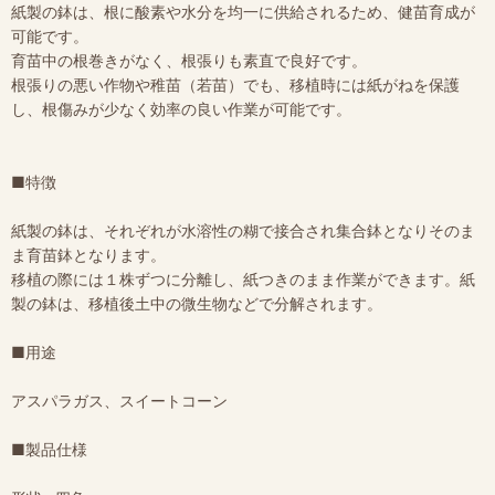
紙製の鉢は、根に酸素や水分を均一に供給されるため、健苗育成が
可能です。
育苗中の根巻きがなく、根張りも素直で良好です。
根張りの悪い作物や稚苗（若苗）でも、移植時には紙がねを保護
し、根傷みが少なく効率の良い作業が可能です。
■特徴
紙製の鉢は、それぞれが水溶性の糊で接合され集合鉢となりそのま
ま育苗鉢となります。
移植の際には１株ずつに分離し、紙つきのまま作業ができます。紙
製の鉢は、移植後土中の微生物などで分解されます。
■用途
アスパラガス、スイートコーン
■製品仕様