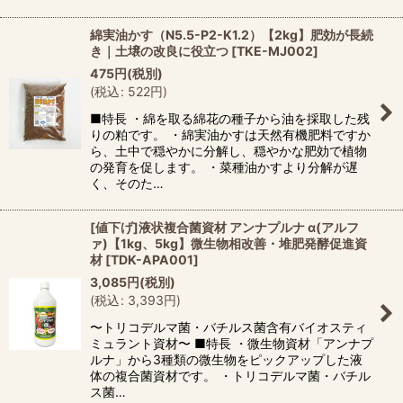
綿実油かす（N5.5-P2-K1.2）【2kg】肥効が長続
き｜土壌の改良に役立つ
[
TKE-MJ002
]
475
円
(税別)
(
税込
:
522
円
)
■特長 ・綿を取る綿花の種子から油を採取した残
りの粕です。 ・綿実油かすは天然有機肥料ですか
ら、土中で穏やかに分解し、穏やかな肥効で植物
の発育を促します。 ・菜種油かすより分解が遅
く、そのた…
[値下げ]液状複合菌資材 アンナプルナ α(アルフ
ァ)【1kg、5kg】微生物相改善・堆肥発酵促進資
材
[
TDK-APA001
]
3,085
円
(税別)
(
税込
:
3,393
円
)
〜トリコデルマ菌・バチルス菌含有バイオスティ
ミュラント資材〜 ■特長 ・微生物資材「アンナプ
ルナ」から3種類の微生物をピックアップした液
体の複合菌資材です。 ・トリコデルマ菌・バチル
ス菌…