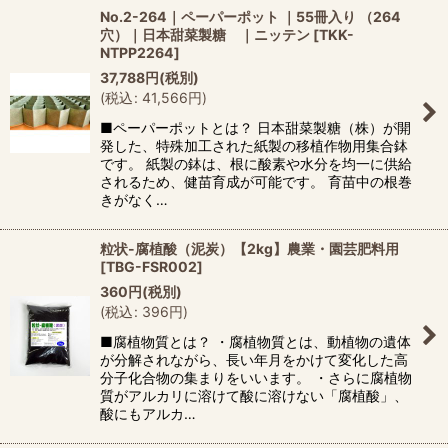
No.2-264｜ペーパーポット ｜55冊入り （264
穴）｜日本甜菜製糖 ｜ニッテン
[
TKK-
NTPP2264
]
37,788
円
(税別)
(
税込
:
41,566
円
)
■ペーパーポットとは？ 日本甜菜製糖（株）が開
発した、特殊加工された紙製の移植作物用集合鉢
です。 紙製の鉢は、根に酸素や水分を均一に供給
されるため、健苗育成が可能です。 育苗中の根巻
きがなく…
粒状-腐植酸（泥炭）【2kg】農業・園芸肥料用
[
TBG-FSR002
]
360
円
(税別)
(
税込
:
396
円
)
■腐植物質とは？ ・腐植物質とは、動植物の遺体
が分解されながら、長い年月をかけて変化した高
分子化合物の集まりをいいます。 ・さらに腐植物
質がアルカリに溶けて酸に溶けない「腐植酸」、
酸にもアルカ…