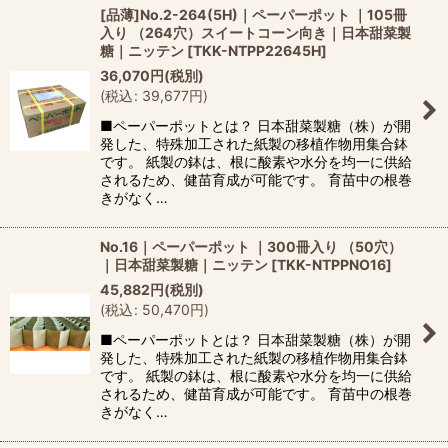
[品薄]No.2-264(5H)｜ペーパーポット ｜105冊
入り （264穴）スイートコーン向き｜日本甜菜製
糖｜ニッテン
[
TKK-NTPP22645H
]
36,070
円
(税別)
(
税込
:
39,677
円
)
■ペーパーポットとは？ 日本甜菜製糖（株）が開
発した、特殊加工された紙製の移植作物用集合鉢
です。 紙製の鉢は、根に酸素や水分を均一に供給
されるため、健苗育成が可能です。 育苗中の根巻
きがなく…
No.16｜ペーパーポット ｜300冊入り （50穴）
｜日本甜菜製糖｜ニッテン
[
TKK-NTPPNO16
]
45,882
円
(税別)
(
税込
:
50,470
円
)
■ペーパーポットとは？ 日本甜菜製糖（株）が開
発した、特殊加工された紙製の移植作物用集合鉢
です。 紙製の鉢は、根に酸素や水分を均一に供給
されるため、健苗育成が可能です。 育苗中の根巻
きがなく…