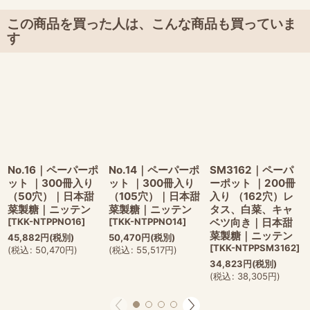
この商品を買った人は、こんな商品も買っていま
す
No.16｜ペーパーポ
No.14｜ペーパーポ
SM3162｜ペーパ
ット ｜300冊入り
ット ｜300冊入り
ーポット ｜200冊
（50穴）｜日本甜
（105穴）｜日本甜
入り （162穴）レ
菜製糖｜ニッテン
菜製糖｜ニッテン
タス、白菜、キャ
[
TKK-NTPPNO16
]
[
TKK-NTPPNO14
]
ベツ向き｜日本甜
菜製糖｜ニッテン
45,882
円
(税別)
50,470
円
(税別)
[
TKK-NTPPSM3162
]
(
税込
:
50,470
円
)
(
税込
:
55,517
円
)
34,823
円
(税別)
(
税込
:
38,305
円
)