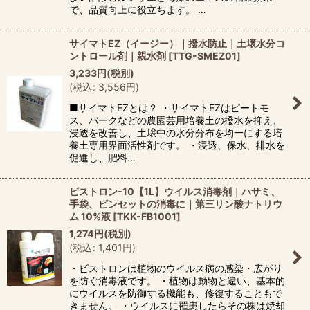
で、品質向上に役立ちます。 …
サイマトEZ（イージー）｜撥水防止｜土壌水分コ
ントロール剤｜親水剤
[
TTG-SMEZ01
]
3,233
円
(税別)
(
税込
:
3,556
円
)
■サイマトEZとは？ ・サイマトEZはピートモ
ス、バークなどの農園芸用培養土の撥水を抑え、
浸透を改善し、土壌中の水分分布を均一にする培
養土専用界面活性剤です。 ・浸透、保水、排水を
促進し、肥料…
ビストロン-10【1L】ウイルス消毒剤｜ハサミ、
手袋、ピンセットの消毒に｜第三リン酸ナトリウ
ム 10%液
[
TKK-FB1001
]
1,274
円
(税別)
(
税込
:
1,401
円
)
・ビストロンは植物のウイルス病の感染・広がり
を防ぐ消毒液です。 ・植物は動物と違い、基本的
にウイルスを防御する機能も、修復することもで
きません。 ・ウイルスに罹患したらその株は焼却