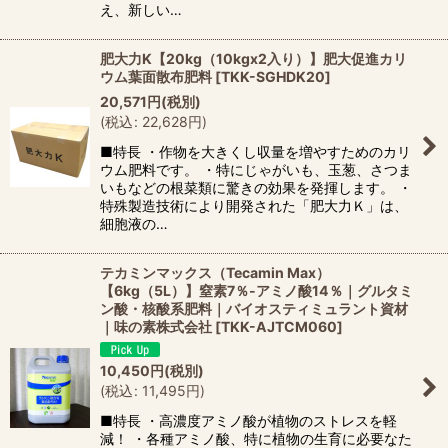
え、新しい…
肥大力K【20kg（10kgx2入り）】肥大促進カリ
ウム葉面散布肥料
[
TKK-SGHDK20
]
20,571
円
(税別)
(
税込
:
22,628
円
)
■特長 ・作物を大きくし収量を増やすためのカリ
ウム肥料です。 ・特にじゃがいも、玉葱、さつま
いもなどの根菜類に驚きの効果を発揮します。 ・
特殊製造技術により開発された「肥大力Ｋ」は、
細胞液の…
テカミンマックス（Tecamin Max）
【6kg（5L）】窒素7％-アミノ酸14％｜グルタミ
ン酸・核酸系肥料｜バイオスティミュラント資材
｜味の素株式会社
[
TKK-AJTCM060
]
10,450
円
(税別)
(
税込
:
11,495
円
)
■特長 ・高濃度アミノ酸が植物のストレスを軽
減！ ・各種アミノ酸、特に植物の生育に必要なた