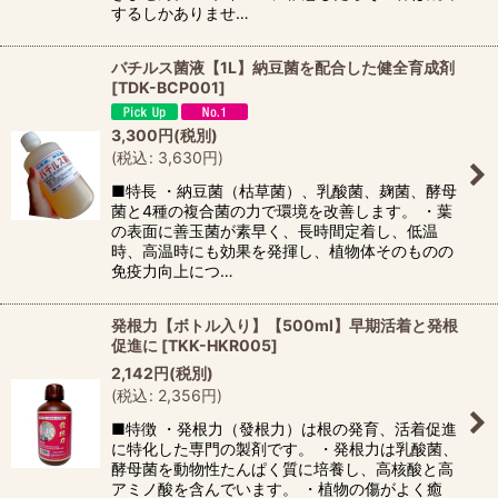
するしかありませ…
バチルス菌液【1L】納豆菌を配合した健全育成剤
[
TDK-BCP001
]
3,300
円
(税別)
(
税込
:
3,630
円
)
■特長 ・納豆菌（枯草菌）、乳酸菌、麹菌、酵母
菌と4種の複合菌の力で環境を改善します。 ・葉
の表面に善玉菌が素早く、長時間定着し、低温
時、高温時にも効果を発揮し、植物体そのものの
免疫力向上につ…
発根力【ボトル入り】【500ml】早期活着と発根
促進に
[
TKK-HKR005
]
2,142
円
(税別)
(
税込
:
2,356
円
)
■特徴 ・発根力（發根力）は根の発育、活着促進
に特化した専門の製剤です。 ・発根力は乳酸菌、
酵母菌を動物性たんぱく質に培養し、高核酸と高
アミノ酸を含んでいます。 ・植物の傷がよく癒