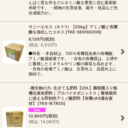
んぱく質を作るグルタミン酸を豊富に含む葉面散
布材です。 ・植物の生育促進、曇天・低温など光
合成能力が…
サニーエキス（3-1-1）【20kg】アミノ酸と有機
酸を強化したエキス
[
TKE-SEKIS0208
]
8,120
円
(税別)
(
税込
:
8,932
円
)
■特長 ・本資材は、100％有機質由来の有機酸、
アミノ酸濃縮液です。 ・含有の有機質は、土壌中
に蓄積したミネラルやリン酸の吸収を高めます。
・含有の各種アミノ酸は、生育向上、品質向上に
期待で…
-微生物の力- 生きてる肥料【20L】菌根菌入り無
機化液体肥料｜プロバイオポニックス｜養液栽培
に使える即効性アミノ酸肥料【有機JAS適合資
材】
[
TKS-IKTR20
]
12,800
円
(税別)
(
税込
:
14,080
円
)