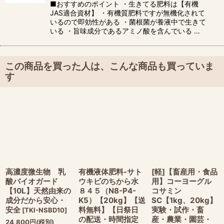
■おすすめのポイント ・生きてる肥料は【有機
JAS適合資材】 ・有機質肥料ですが無機化されて
いるので即効性がある ・菌根菌が養液中で生きて
いる ・旨味成分であるアミノ酸を含んでいる …
この商品を買った人は、こんな商品も買っていま
す
高濃度微生物 乳
有機液体肥料-サト
[軽]【畜産用・食品
酸バイオガード
ウキビのちから水
用】コーヨーグル
【10L】天然由来の
８４５（N8-P4-
コサミン
成分だから安心・
K5）【20kg】【送
SC【1kg、20kg】
安全
料無料】【日祭日
実験・試作・畜
[
TKI-NSBD10
]
の配送・時間指定
産・農業・園芸・
24,800
円
(税別)