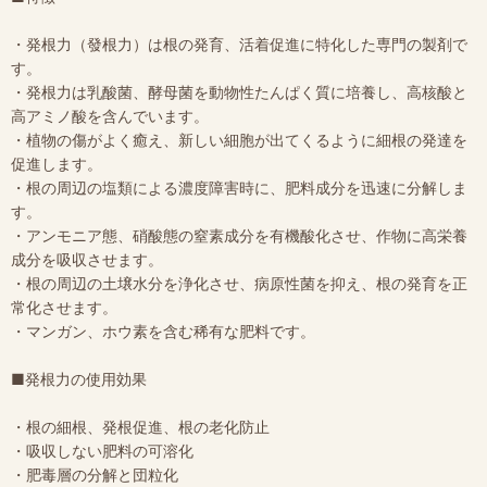
・発根力（發根力）は根の発育、活着促進に特化した専門の製剤で
す。
・発根力は乳酸菌、酵母菌を動物性たんぱく質に培養し、高核酸と
高アミノ酸を含んでいます。
・植物の傷がよく癒え、新しい細胞が出てくるように細根の発達を
促進します。
・根の周辺の塩類による濃度障害時に、肥料成分を迅速に分解しま
す。
・アンモニア態、硝酸態の窒素成分を有機酸化させ、作物に高栄養
成分を吸収させます。
・根の周辺の土壌水分を浄化させ、病原性菌を抑え、根の発育を正
常化させます。
・マンガン、ホウ素を含む稀有な肥料です。
■発根力の使用効果
・根の細根、発根促進、根の老化防止
・吸収しない肥料の可溶化
・肥毒層の分解と団粒化