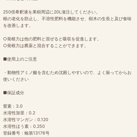
250倍希釈液を果樹周辺に20L潅注してください。
根の老化を防止し、不溶性肥料を機能させ、樹木の生長と及び食味
を改善します。
○発根力は他の肥料と混ぜると吸収を促進します。
○発根力は農薬と混合することができます。
■使用上のご注意
・動物性アミノ酸を含むため沈殿しやすいので、よく振ってからお
使いください
■保証成分
窒素：3.0
水溶性加里：0.2
水溶性マンガン：0.120
水溶性ほう素：0.250
登録番号：輸第13176号