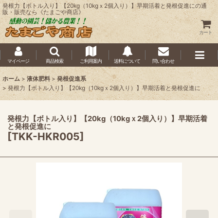
発根力【ボトル入り】【20kg（10kgｘ2個入り）】早期活着と発根促進にの通
販・販売なら《たまごや商店》
カート
マイページ
商品検索
ご利用案内
送料について
問い合わせ
ホーム
>
液体肥料
>
発根促進系
>
発根力【ボトル入り】【20kg（10kgｘ2個入り）】早期活着と発根促進に
発根力【ボトル入り】【20kg（10kgｘ2個入り）】早期活着
と発根促進に
[
TKK-HKR005
]