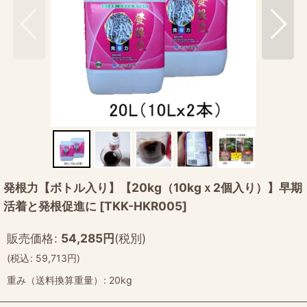
発根力【ボトル入り】【20kg（10kgｘ2個入り）】早期
活着と発根促進に
[
TKK-HKR005
]
販売価格
:
54,285
円
(税別)
(
税込
:
59,713
円
)
重み（送料換算重量）
:
20kg