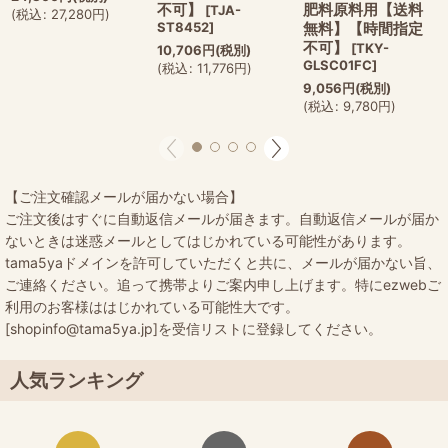
不可】
肥料原料用【送料
[
TJA-
(
税込
:
27,280
円
)
ST8452
]
無料】【時間指定
不可】
[
TKY-
10,706
円
(税別)
GLSC01FC
]
(
税込
:
11,776
円
)
9,056
円
(税別)
(
税込
:
9,780
円
)
【ご注文確認メールが届かない場合】
ご注文後はすぐに自動返信メールが届きます。自動返信メールが届か
ないときは迷惑メールとしてはじかれている可能性があります。
tama5yaドメインを許可していただくと共に、メールが届かない旨、
ご連絡ください。追って携帯よりご案内申し上げます。特にezwebご
利用のお客様ははじかれている可能性大です。
[shopinfo@tama5ya.jp]を受信リストに登録してください。
人気ランキング