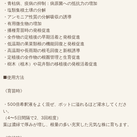
・青枯病、疫病の抑制：病原菌への抵抗力の増加
・塩類集積土壌の分解
・アンモニア性質の分解吸収の誘導
・有用微生物の増加
・播種育苗時の発根促進
・全作物の定植後の早期活着と発根促進
・低温期の果菜類根の機能回復と発根促進
・高温期や長雨期の根毛回復と新根誘導
・定植後の全作物の根圏管理と生育促進
・樹木（植木）や花卉類の移植後の発根活着促進
■使用方法
《育苗時》
・500倍希釈液をよく混ぜ、ポットに溢れるほど灌水してくださ
い。
（4〜5日間隔で2、3回程度）
葉は濃緑で厚みが増し、根量の多い充実した元気な株に育ちます。