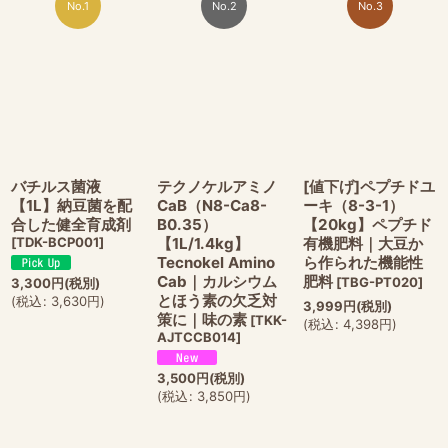
No.1
No.2
No.3
バチルス菌液
テクノケルアミノ
[値下げ]ペプチドユ
【1L】納豆菌を配
CaB（N8-Ca8-
ーキ（8-3-1）
合した健全育成剤
B0.35）
【20kg】ペプチド
[
TDK-BCP001
]
【1L/1.4kg】
有機肥料｜大豆か
Tecnokel Amino
ら作られた機能性
Cab｜カルシウム
肥料
[
TBG-PT020
]
3,300
円
(税別)
とほう素の欠乏対
(
税込
:
3,630
円
)
3,999
円
(税別)
策に｜味の素
[
TKK-
(
税込
:
4,398
円
)
AJTCCB014
]
3,500
円
(税別)
(
税込
:
3,850
円
)