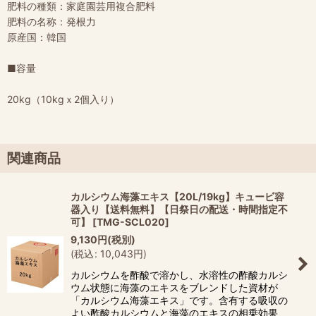
肥料の種類：家庭園芸用複合肥料
肥料の名称：発根力
原産国：韓国
■容量
20kg（10kgｘ2個入り）
関連商品
カルシウム海藻エキス【20L/19kg】キュービ容
器入り【送料無料】【日祭日の配送・時間指定不
可】
[
TMG-SCL020
]
9,130
円
(税別)
(
税込
:
10,043
円
)
カルシウムを酢酸で溶かし、水溶性の酢酸カルシ
ウム状態に海藻のエキスをブレンドした資材が
「カルシウム海藻エキス」です。含有する吸収の
よい酢酸カルシウムと海藻のエキスの相乗効果