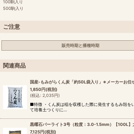
100駒入り
500駒入り
ご注意
販売時期と播種時期
関連商品
国産-もみがらくん炭「約50L袋入り」※メーカーお任
1,850
円
(税別)
(
税込
:
2,035
円
)
■特徴 ・くん炭は稲を収穫した際に発生するもみ殻を
て培養土つくりに…
黒曜石パーライト3号（粒度：3.0-1.5mm）【100
7,125
円
(税別)