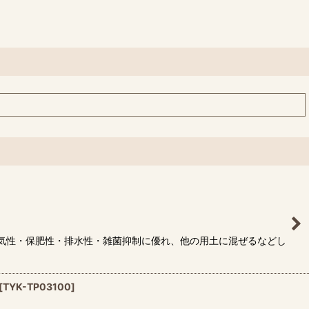
通気性・保肥性・排水性・雑菌抑制に優れ、他の用土に混ぜるなどし
[
TYK-TP03100
]