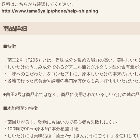
送料はこちらから確認してください。
http://www.tama5ya.jp/phone/help-shipping
商品詳細
■特徴
・菌王2号（F206）とは、旨味成分を集める能力の高い、美味しい
・しいたけのうまみ成分であるグアニル酸とグルタミン酸の含有量が
・「味へのこだわり」をコンセプトに、原木しいたけの本来のおいし
・各地で行った試食会や調理の専門家方からも高い評価をいただいた
※菌王2号は商品名ではなく、商品に使用されているしいたけの菌の
■木駒種菌の特徴
・菌回りが良く、乾燥にも強いので初心者も失敗しにくい！
・100駒で90cm原木約2本分植菌可能。
・しいたけには美味品種「菌王2号（きんおうにごう）」を使用して