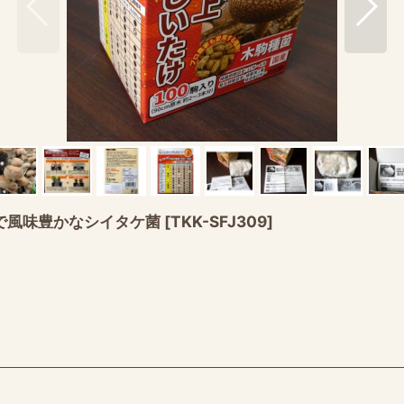
厚で風味豊かなシイタケ菌
[
TKK-SFJ309
]