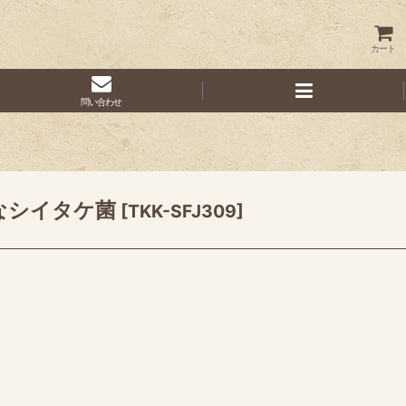
カート
問い合わせ
なシイタケ菌
[
TKK-SFJ309
]