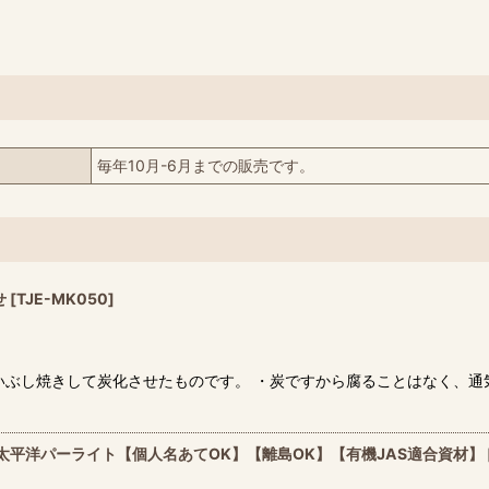
毎年10月-6月までの販売です。
せ
[
TJE-MK050
]
いぶし焼きして炭化させたものです。 ・炭ですから腐ることはなく、
L】太平洋パーライト【個人名あてOK】【離島OK】【有機JAS適合資材】