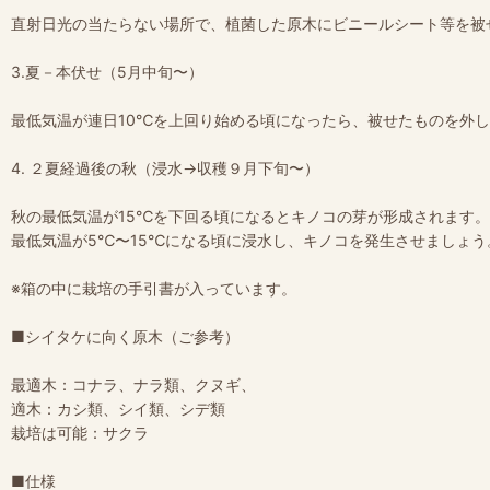
直射日光の当たらない場所で、植菌した原木にビニールシート等を被
3.夏－本伏せ（5月中旬〜）
最低気温が連日10℃を上回り始める頃になったら、被せたものを外
4. ２夏経過後の秋（浸水→収穫９月下旬〜）
秋の最低気温が15℃を下回る頃になるとキノコの芽が形成されます。
最低気温が5℃〜15℃になる頃に浸水し、キノコを発生させましょう
※箱の中に栽培の手引書が入っています。
■シイタケに向く原木（ご参考）
最適木：コナラ、ナラ類、クヌギ、
適木：カシ類、シイ類、シデ類
栽培は可能：サクラ
■仕様