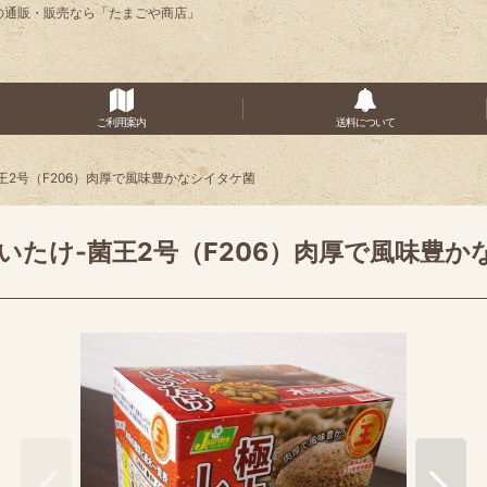
 の通販・販売なら「たまごや商店」
ご利用案内
送料について
王2号（F206）肉厚で風味豊かなシイタケ菌
いたけ-菌王2号（F206）肉厚で風味豊か