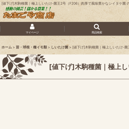
[値下げ]木駒種菌｜極上しいたけ-菌王2号（F206）肉厚で風味豊かなシイタケ菌
マイページ
商品検索
ホーム
>
苗・球根・種イモ類
>
しいたけ菌
>
[値下げ]木駒種菌｜極上しいたけ-菌
[値下げ]木駒種菌｜極上し