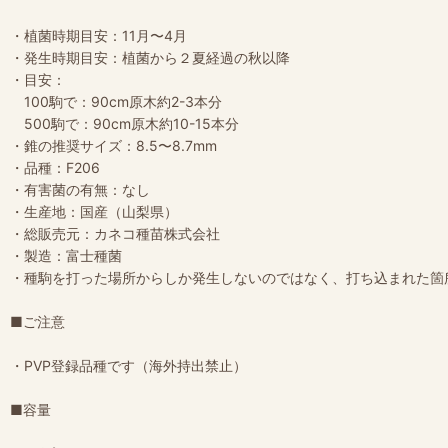
・植菌時期目安：11月〜4月
・発生時期目安：植菌から２夏経過の秋以降
・目安：
100駒で：90cm原木約2-3本分
500駒で：90cm原木約10-15本分
・錐の推奨サイズ：8.5〜8.7mm
・品種：F206
・有害菌の有無：なし
・生産地：国産（山梨県）
・総販売元：カネコ種苗株式会社
・製造：富士種菌
・種駒を打った場所からしか発生しないのではなく、打ち込まれた箇
■ご注意
・PVP登録品種です（海外持出禁止）
■容量