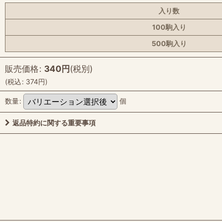
入り数
100駒入り
500駒入り
販売価格
:
340
円
(税別)
(
税込
:
374
円
)
数量
:
個
返品特約に関する重要事項