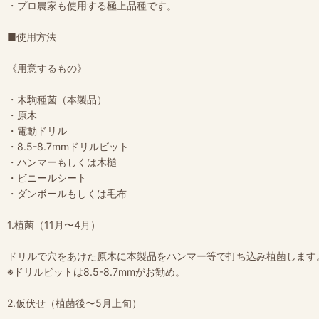
・プロ農家も使用する極上品種です。
■使用方法
《用意するもの》
・木駒種菌（本製品）
・原木
・電動ドリル
・8.5-8.7mmドリルビット
・ハンマーもしくは木槌
・ビニールシート
・ダンボールもしくは毛布
1.植菌（11月〜4月）
ドリルで穴をあけた原木に本製品をハンマー等で打ち込み植菌します
※ドリルビットは8.5-8.7mmがお勧め。
2.仮伏せ（植菌後〜5月上旬）