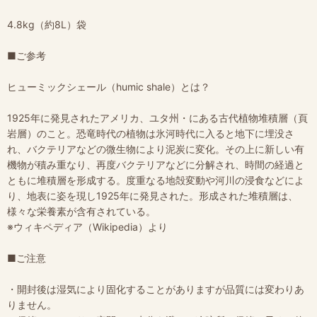
4.8kg（約8L）袋
■ご参考
ヒューミックシェール（humic shale）とは？
1925年に発見されたアメリカ、ユタ州・にある古代植物堆積層（頁
岩層）のこと。恐竜時代の植物は氷河時代に入ると地下に埋没さ
れ、バクテリアなどの微生物により泥炭に変化。その上に新しい有
機物が積み重なり、再度バクテリアなどに分解され、時間の経過と
ともに堆積層を形成する。度重なる地殻変動や河川の浸食などによ
り、地表に姿を現し1925年に発見された。形成された堆積層は、
様々な栄養素が含有されている。
※ウィキペディア（Wikipedia）より
■ご注意
・開封後は湿気により固化することがありますが品質には変わりあ
りません。