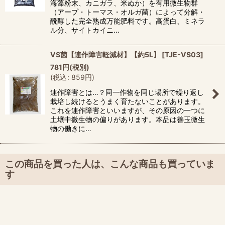
海藻粉末、カニガラ、米ぬか）を有用微生物群
（アープ・トーマス・オルガ菌）によって分解・
醗酵した完全熟成万能肥料です。高蛋白、ミネラ
ル分、サイトカイニ…
VS菌【連作障害軽減材】【約5L】
[
TJE-VS03
]
781
円
(税別)
(
税込
:
859
円
)
連作障害とは…？同一作物を同じ場所で繰り返し
栽培し続けるとうまく育たないことがあります。
これを連作障害といいますが、その原因の一つに
土壌中微生物の偏りがあります。本品は善玉微生
物の働きに…
この商品を買った人は、こんな商品も買っていま
す