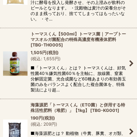
汁に酵母を投入し発酵させ、その上澄みが飲料の
ビールとなります。 ・沈殿物は麦汁の栄養分がそ
のまま残っており、捨ててしまってはもったいな
い。 ・そ…
トーマスくん【500ml】トーマス菌｜アープトー
マスオルガ菌配合の特殊高濃度有機液体肥料
[
TBG-TH0005
]
1,505
円
(税別)
(
税込
:
1,655
円
)
■「トーマスくん」とは？ トーマスくんは、好気
性菌40％嫌気性菌60％を主軸に、放線菌、窒素
分解固定菌、光合成菌など60種あまりの有効善玉
菌のみをバランスよく配合した複合菌体を、特殊
製法により超…
海藻源肥「トーマスくん（ETO菌）と併用する特
殊活性肥料（堆肥）」【1kg】
[
TBG-KG001
]
190
円
(税別)
(
税込
:
209
円
)
■海藻源肥とは？ 動植物（牛糞、豚糞、オガ類、