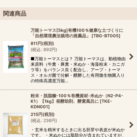
関連商品
万能トーマス[5kg]有機100％健康な土づくりに
「自然環境農法栽培の推薦品」
[
TBG-BT005
]
811
円
(税別)
(
税込
:
892
円
)
■万能トーマスとは？ 万能トーマスは、動植物由
来原料（牛糞・豚糞・米ぬか・海藻粉末・カニガ
ラ等）をバランス良く配合し、アープ・トーマ
ス・オルガ菌で分解・醗酵した有用微生物菌入り
の特殊高濃度万能…
粉末・脱脂糠-100％有機資材-米ぬか（N2-P4-
K1）【1kg】発酵助剤、酵素風呂に
[
TKE-
KDN001
]
215
円
(税別)
(
税込
:
236
円
)
・玄米を精米するときに出る胚芽や表皮が米ぬか
です。 ・米ぬかには脂肪分が含まれていますが、