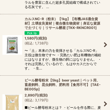
ラルを豊富に含んだ超多孔質組織で構成されてい
る石灰です。 …
カルスNC-R（粉末）【1kg】【有機JAS適合資
材】土壌改良資材｜複合微生物資材｜身近な資源
で土づくり｜リサール酵産
[
TKK-RKNCR001
]
1,580
円
(税別)
(
税込
:
1,738
円
)
〜「土」本来の力を発揮させる「カルスNC-R」
主役は微生物です〜 ・完熟たい肥は有機物の補給
にはなりますが、微生物の餌にはなりません。 ・
それは完熟しているので、もはやカスだからで
す。 ・生…
ビール酵母粉末【5kg】beer yeast｜ペット用、
畜産飼料、昆虫飼料、肥料用【食用不可】
[
TAE-
BE005p
]
2,890
円
(税別)
(
税込
:
3,179
円
)
■ビール酵母粉末とは？ ・ビールを作る際に、麦