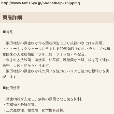
http://www.tama5ya.jp/phone/help-shipping
商品詳細
■特長
・数万種類の微生物が作る団粒構造により抜群の水はけを実現。
・ヒューミックシェールに含まれる70種類以上のミネラル、古代植
物由来の天然腐植酸（フルボ酸・フミン酸）を配合。
・含まれる放線菌、糸状菌、枯草菌、乳酸菌が土壌、根を育て連作
障害、天候不順から守ります。
・数万種類の微生物が根の周りを強力にバリアし強力な根張りを実
現します
■使用効果
・微生物相が安定し、病気の原因となる菌を抑制。
・有機物の分解促進。
・土の生物性、物理性、化学性を改善。