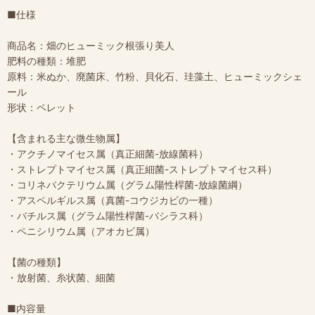
■仕様
商品名：畑のヒューミック根張り美人
肥料の種類：堆肥
原料：米ぬか、廃菌床、竹粉、貝化石、珪藻土、ヒューミックシェ
ール
形状：ペレット
【含まれる主な微生物属】
・アクチノマイセス属（真正細菌-放線菌科）
・ストレプトマイセス属（真正細菌-ストレプトマイセス科）
・コリネバクテリウム属（グラム陽性桿菌-放線菌綱）
・アスペルギルス属（真菌-コウジカビの一種）
・バチルス属（グラム陽性桿菌-バシラス科）
・ペニシリウム属（アオカビ属）
【菌の種類】
・放射菌、糸状菌、細菌
■内容量