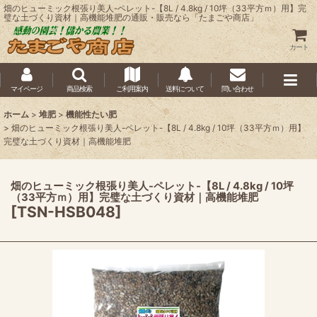
畑のヒューミック根張り美人-ペレット-【8L / 4.8kg / 10坪（33平方ｍ）用】完
璧な土づくり資材｜高機能堆肥の通販・販売なら「たまごや商店」
カート
マイページ
商品検索
ご利用案内
送料について
問い合わせ
ホーム
>
堆肥
>
機能性たい肥
>
畑のヒューミック根張り美人-ペレット-【8L / 4.8kg / 10坪（33平方ｍ）用】
完璧な土づくり資材｜高機能堆肥
畑のヒューミック根張り美人-ペレット-【8L / 4.8kg / 10坪
（33平方ｍ）用】完璧な土づくり資材｜高機能堆肥
[
TSN-HSB048
]