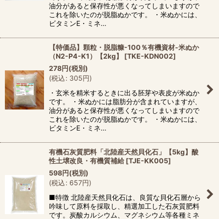
油分があると保存性が悪くなってしまいますので
これを除いたのが脱脂ぬかです。 ・米ぬかには、
ビタミンE・ミネ…
【特価品】顆粒・脱脂糠-100％有機資材-米ぬか
（N2-P4-K1）【2kg】
[
TKE-KDN002
]
278
円
(税別)
(
税込
:
305
円
)
・玄米を精米するときに出る胚芽や表皮が米ぬか
です。 ・米ぬかには脂肪分が含まれていますが、
油分があると保存性が悪くなってしまいますので
これを除いたのが脱脂ぬかです。 ・米ぬかには、
ビタミンE・ミネ…
有機石灰質肥料「北陸産天然貝化石」【5kg】酸
性土壌改良・有機質補給
[
TJE-KK005
]
598
円
(税別)
(
税込
:
657
円
)
■特徴 北陸産天然貝化石は、良質な貝化石層から
吟味して原料を採取し、精選加工した石灰質肥料
です。炭酸カルシウム、マグネシウム等各種ミネ