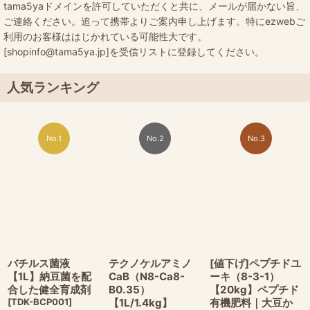
tama5yaドメインを許可していただくと共に、メールが届かない旨、
ご連絡ください。追って携帯よりご案内申し上げます。特にezwebご
利用のお客様ははじかれている可能性大です。
[shopinfo@tama5ya.jp]を受信リストに登録してください。
人気ランキング
No.1
No.2
No.3
バチルス菌液
テクノケルアミノ
[値下げ]ペプチドユ
【1L】納豆菌を配
CaB（N8-Ca8-
ーキ（8-3-1）
合した健全育成剤
B0.35）
【20kg】ペプチド
[
TDK-BCP001
]
【1L/1.4kg】
有機肥料｜大豆か