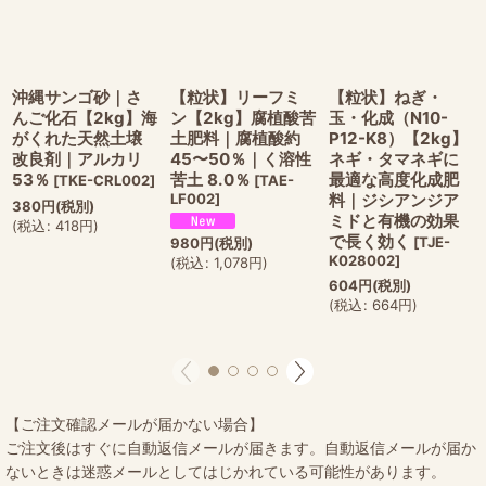
沖縄サンゴ砂｜さ
【粒状】リーフミ
【粒状】ねぎ・
んご化石【2kg】海
ン【2kg】腐植酸苦
玉・化成（N10-
がくれた天然土壌
土肥料｜腐植酸約
P12-K8）【2kg】
改良剤｜アルカリ
45〜50％｜く溶性
ネギ・タマネギに
53％
苦土 8.0％
最適な高度化成肥
[
TKE-CRL002
]
[
TAE-
LF002
]
料｜ジシアンジア
380
円
(税別)
ミドと有機の効果
(
税込
:
418
円
)
で長く効く
[
TJE-
980
円
(税別)
K028002
]
(
税込
:
1,078
円
)
604
円
(税別)
(
税込
:
664
円
)
【ご注文確認メールが届かない場合】
ご注文後はすぐに自動返信メールが届きます。自動返信メールが届か
ないときは迷惑メールとしてはじかれている可能性があります。