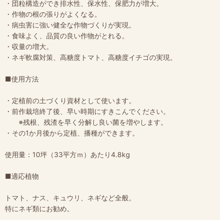
・団粒構造ができ排水性、保水性、保肥力が増大。
・作物の根の張りがよくなる。
・病虫害に強い健全な作物づくりが実現。
・食味よく、品質の良い作物がとれる。
・収量の増大。
・ネギ軟腐対策、高糖度トマト、高糖度イチゴの実現。
■使用方法
・定植前の土づくり資材として使います。
・前作栽培終了後、早い時期にすきこんでください。
※残根、残渣を早く分解し良い菌を増やします。
・その1か月後から定植、播種ができます。
使用量：10坪（33平方ｍ）あたり4.8kg
■適応植物
トマト、ナス、キュウリ、ネギなど全般。
特にネギ類にお勧め。