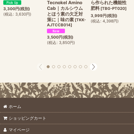
Tecnokel Amino
ら作られた機能性
Cab｜カルシウム
肥料
[
TBG-PT020
]
3,300
円
(税別)
とほう素の欠乏対
(
税込
:
3,630
円
)
3,999
円
(税別)
策に｜味の素
[
TKK-
(
税込
:
4,398
円
)
AJTCCB014
]
3,500
円
(税別)
(
税込
:
3,850
円
)
ホーム
ショッピングカート
マイページ