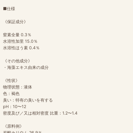
■仕様
《保証成分》
窒素全量 0.3％
水溶性加里 15.0％
水溶性ほう素 0.4％
《その他成分》
・海藻エキス由来の成分
《性状》
物理状態：液体
色：褐色
臭い：特有の臭いを有する
pH：10〜12
密度及び／又は相対密度 比重：1.2〜1.4
《原料例》
炭酸カリウム 26.9％