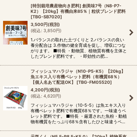
[特別栽培農産物向き肥料] 創美味7号（N8-P7-
K2）【20kg】有機由来85％｜粒状ブレンド肥料
[
TBG-SB7020
]
3,500
円
(税別)
(
税込
:
3,850
円
)
1.バランスの取れた土づくりと 2.バランスの良い
養分配合は 3.作物の健全育成を促し、増収につな
がります。 ■特長 ・動物質、植物質有機を主体と
したブレンド肥料です。 ・即効性の肥…
フィッシュマハラジャ（N10-P5-K5）【20kg】
魚エキス入り有機ペレット肥料（有機質68％）
【個人名あて配送OK】
[
TBG-FM05520
]
4,200
円
(税別)
(
税込
:
4,620
円
)
フィッシュマハラジャ（10-5-5）は魚エキス入り
有機ペレット肥料で有機質68％です。一味違うペ
レット肥料です。 ■特長 ・厳選された魚粉・動植
物有機質をたっぷり68％含有したひと味違うペ…
元気くん（N5.5-P8.5-K5.0）【20kg】植物系有