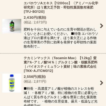
エバホウソAエキス【1200cc】〈アミノール化学
研究所〉ほう素欠乏予防・即効性葉面散布液肥
[
TFJ-BO120
]
2,430
円
(税別)
(
税込
:
2,673
円
)
肥料を十分に与えているのに生育や開花が思わし
くないときにお使いください。 ■特徴 エバホウソ
液はプロの要求を満たす、ほう素欠乏による作物
の生育障害の予防に効果を発揮する即効性の葉面
散布剤で…
テカミンマックス（Tecamin Max）【1.2kg】窒
素7％-アミノ酸14％｜グルタミン酸・核酸系肥料
｜バイオスティミュラント資材｜味の素株式会社
[
TKK-AJTCM012
]
2,556
円
(税別)
(
税込
:
2,811
円
)
■特長 ・高濃度アミノ酸が植物のストレスを軽
減！ ・各種アミノ酸、特に植物の生育に必要なた
んぱく質を作るグルタミン酸を豊富に含む葉面散
布材です。 ・植物の生育促進、曇天・低温など光
合成能力が…