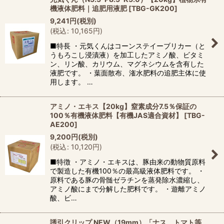
機液体肥料｜追肥用液肥
[
TBG-GK200
]
9,241
円
(税別)
(
税込
:
10,165
円
)
■特長 ・元気くんはコーンステイーブリカー（と
うもろこし浸漬液）を加工したアミノ酸、ビタミ
ン、リン酸、カリウム、マグネシウムを含有した
液肥です。 ・葉面散布、潅水肥料の追肥主体に使
用します。 …
アミノ・エキス【20kg】窒素成分7.5％保証の
100％有機液体肥料【有機JAS適合資材】
[
TBG-
AE200
]
9,200
円
(税別)
(
税込
:
10,120
円
)
■特徴 ・アミノ・エキスは、豚由来の動物質原料
で製造した有機100％の最高級液体肥料です。 ・
原料である豚の骨髄ゼラチンを蒸発除水濃縮し、
アミノ酸にまで分解した肥料です。 ・遊離アミノ
酸、ビ…
誘引クリップ NEW（19mm）「ナス、トマト等