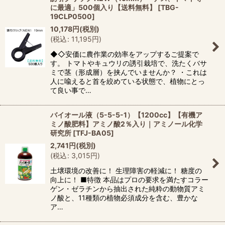
に最適」500個入り【送料無料】
[
TBG-
19CLP0500
]
10,178
円
(税別)
(
税込
:
11,195
円
)
◆◇安価に農作業の効率をアップするご提案で
す。 トマトやキュウリの誘引栽培で、洗たくバサ
ミで茎（形成層）を挟んでいませんか？ ・これは
人に喩えると首を絞めている状態で、植物にとっ
て良い事で…
バイオール液（5-5-5-1）【1200cc】【有機ア
ミノ酸肥料】アミノ酸2％入り｜アミノール化学
研究所
[
TFJ-BA05
]
2,741
円
(税別)
(
税込
:
3,015
円
)
土壌環境の改善に！ 生理障害の軽減に！ 糖度の
向上に！ ■特徴 本品はプロの要求を満たすコラー
ゲン・ゼラチンから抽出された純粋の動物質アミ
ノ酸と、11種類の植物必須成分を含む、豊かな
ア…