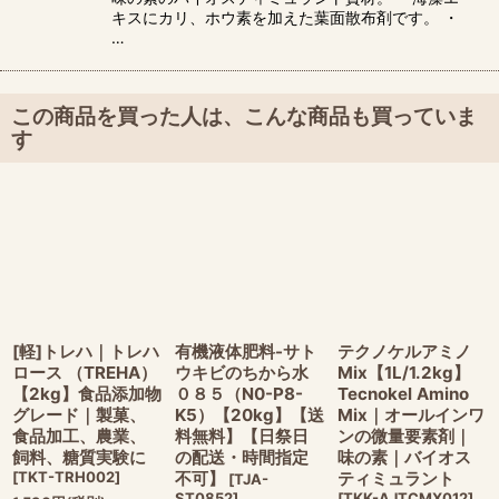
キスにカリ、ホウ素を加えた葉面散布剤です。 ・
…
この商品を買った人は、こんな商品も買っていま
す
[軽]トレハ｜トレハ
有機液体肥料-サト
テクノケルアミノ
ロース （TREHA）
ウキビのちから水
Mix【1L/1.2kg】
【2kg】食品添加物
０８５（N0-P8-
Tecnokel Amino
グレード｜製菓、
K5）【20kg】【送
Mix｜オールインワ
食品加工、農業、
料無料】【日祭日
ンの微量要素剤｜
飼料、糖質実験に
の配送・時間指定
味の素｜バイオス
[
TKT-TRH002
]
不可】
ティミュラント
[
TJA-
ST0852
]
[
TKK-AJTCMX012
]