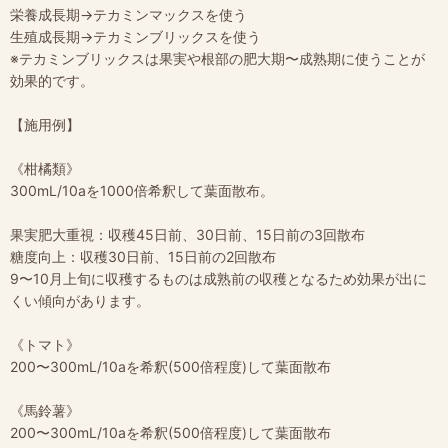
栄養成長期→テカミンマックスを使う
生殖成長期→テカミンブリックスを使う
※テカミンブリックスは果実や根部の肥大期〜成熟期に使うことが
効果的です。
【施用例】
《柑橘類》
300mL/10aを1000倍希釈して葉面散布。
果実肥大重視：収穫45日前、30日前、15日前の3回散布
糖度向上：収穫30日前、15日前の2回散布
9〜10月上旬に収穫するものは成熟前の収穫となるため効果が出に
くい傾向があります。
《トマト》
200〜300mL/10aを希釈(500倍程度)して葉面散布
《馬鈴薯》
200〜300mL/10aを希釈(500倍程度)して葉面散布