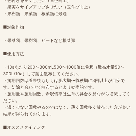
・色付きを良くしたい（着色向上）
・果実をサイズアップさせたい（玉伸び向上）
・果樹類、果菜類、根菜類に最適
■対象作物
・果菜類、果樹類、ビートなど根菜類
■使用方法
・10aあたり200〜300mL500〜1000倍に希釈（散布水量50〜
300L/10a）して葉面散布してください。
・施用回数は着果後もしくは肥大期〜収穫期に3回以上が目安で
す。防除と合わせて散布するとより効率的です。
・施用量や施用回数、希釈倍率は生育の具合を見ながら増減してく
ださい。
・濃く少ない回数やるのではなく、薄く回数多く散布した方が良い
結果が得られております。
■オススメタイミング