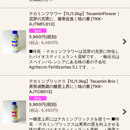
テカミンフラワー【1L/1.2kg】TecaminFlower｜
花芽の充実に、着果促進｜味の素
[
TKK-
AJTMFL012
]
5,900
円
(税別)
(
税込
:
6,490
円
)
■特長 ・テカミンフラワーは花芽の充実に特化し
たバイオスティミュラント資材です。 ・輸出元は
スペインバレンシアにある味の素の子会社
Agritecno Fertilizantes S.Lです。 …
テカミンブリックス【1L/1.3kg】Tecamin Brix｜
果実成熟期の糖度上昇に｜味の素
[
TKK-
AJTCB013
]
5,900
円
(税別)
(
税込
:
6,490
円
)
〜糖度上昇にはテカミンブリックスを使う〜 ■特
長 ・テカミンブリックスは果実の質を向上させる
味の素のバイオスティミュラント資材。 ・海藻エ