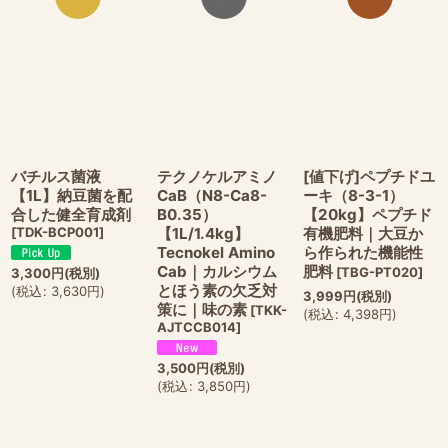
バチルス菌液
テクノケルアミノ
[値下げ]ペプチドユ
【1L】納豆菌を配
CaB（N8-Ca8-
ーキ（8-3-1）
合した健全育成剤
B0.35）
【20kg】ペプチド
[
TDK-BCP001
]
【1L/1.4kg】
有機肥料｜大豆か
Tecnokel Amino
ら作られた機能性
Cab｜カルシウム
肥料
[
TBG-PT020
]
3,300
円
(税別)
とほう素の欠乏対
(
税込
:
3,630
円
)
3,999
円
(税別)
策に｜味の素
[
TKK-
(
税込
:
4,398
円
)
AJTCCB014
]
3,500
円
(税別)
(
税込
:
3,850
円
)