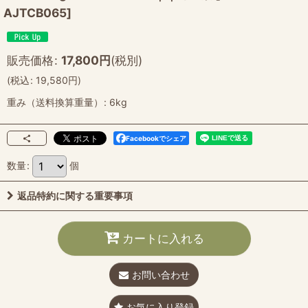
AJTCB065
]
販売価格
:
17,800
円
(税別)
(
税込
:
19,580
円
)
重み（送料換算重量）
:
6kg
Facebookでシェア
数量
:
個
返品特約に関する重要事項
カートに入れる
お問い合わせ
お気に入り登録