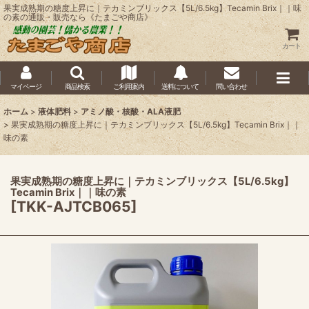
果実成熟期の糖度上昇に｜テカミンブリックス【5L/6.5kg】Tecamin Brix｜｜味
の素の通販・販売なら《たまごや商店》
カート
マイページ
商品検索
ご利用案内
送料について
問い合わせ
ホーム
>
液体肥料
>
アミノ酸・核酸・ALA液肥
>
果実成熟期の糖度上昇に｜テカミンブリックス【5L/6.5kg】Tecamin Brix｜｜
味の素
果実成熟期の糖度上昇に｜テカミンブリックス【5L/6.5kg】
Tecamin Brix｜｜味の素
[
TKK-AJTCB065
]