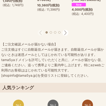
1,590
円
(税別)
(
税込
:
1,749
円
)
10,360
円
(税別)
4,000
円
(税別)
(
税込
:
11,396
円
)
(
税込
:
4,400
円
)
【ご注文確認メールが届かない場合】
ご注文後はすぐに自動返信メールが届きます。自動返信メールが届か
ないときは迷惑メールとしてはじかれている可能性があります。
tama5yaドメインを許可していただくと共に、メールが届かない旨、
ご連絡ください。追って携帯よりご案内申し上げます。特にezwebご
利用のお客様ははじかれている可能性大です。
[shopinfo@tama5ya.jp]を受信リストに登録してください。
人気ランキング
No.1
No.2
No.3