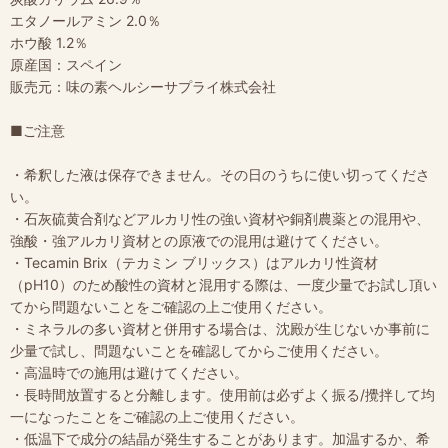
エタノールアミン 2.0％
ホウ酸 1.2％
原産国：スペイン
販売元：味の素ヘルシーサプライ株式会社
■ご注意
・希釈した液は保存できません。その日のうちに使い切ってくださ
い。
・石灰硫黄合剤などアルカリ性の強い資材や銅剤農薬との混用や、
強酸・強アルカリ資材との原液での混用は避けてください。
・Tecamin Brix（テカミン ブリックス）はアルカリ性資材
（pH10）のため酸性の資材と混用する際は、一度少量でお試し頂い
てから問題ないことをご確認の上ご使用ください。
・ミネラルの多い資材と併用する場合は、沈殿が生じないか事前に
少量で試し、問題ないことを確認してからご使用ください。
・高温時での施用は避けてください。
・長時間放置すると分離します。使用前は必ずよく振る/攪拌して均
一になったことをご確認の上ご使用ください。
・低温下で成分の結晶が発生することがあります。加温するか、希