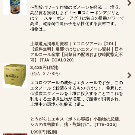
〜酢酸パワーで作物のダメージを軽減し、増収、
高品質を実現します！〜 ■スキーポンアグリと
は？ ・スキーポン・アグリは独自の酢酸パワーで
高温、乾燥耐性遺伝子を活性化する資材です。 ・
植物は…
土壌還元消毒用資材｜エコロジアール【20L】
【送料無料】農薬ではないエタノール資材｜日本
アルコール産業【日祭日の配送および時間指定不
可】
[
TJA-ECAL020
]
3,435
円
(税別)
(
税込
:
3,778
円
)
エコロジアールの成分はエタノールですが、この
エタノールで殺菌をするものではなく、希釈した
低濃度エタノールを土壌に投入することでこれを
利用する土壌微生物が増殖して酸素が消費され、
土壌中の環境が無酸素（還…
とうがらしエキス（ボトル容器）小動物の忌避、
シカの食害防止、猪・熊除けに。
[
TTE-005
]
1,999
円
(税別)