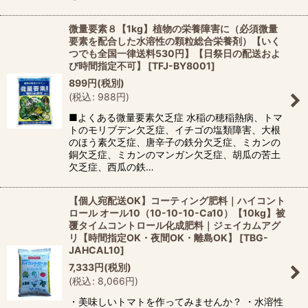
微量要素８【1kg】植物の栄養障害に（必須微量
要素を配合した水溶性の顆粒総合栄養剤）【いく
つでも全国一律送料530円】【日祭日の配送およ
び時間指定不可】
[
TFJ-BY8001
]
899
円
(税別)
(
税込
:
988
円
)
■よくある微量要素欠乏症 水稲の穂稲熱病、トマ
トのモリブデン欠乏症、イチゴの塩類障害、大根
のほう素欠乏症、唐辛子の鉄分欠乏症、ミカンの
銅欠乏症、ミカンのマンガン欠乏症、胡瓜の苦土
欠乏症、西瓜の鉄…
【個人宛配送OK】コーティング肥料｜ハイコント
ロール オール10（10-10-10-Ca10）【10kg】被
覆タイムコントロール化成肥料｜ジェイカムアグ
リ【時間指定OK・夜間OK・離島OK】
[
TBG-
JAHCAL10
]
7,333
円
(税別)
(
税込
:
8,066
円
)
・美味しいトマトを作ってみませんか？ ・水溶性