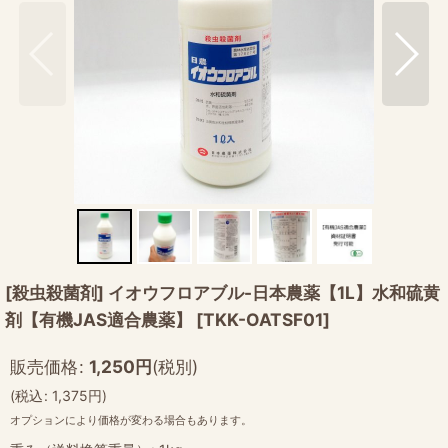
[殺虫殺菌剤] イオウフロアブル-日本農薬【1L】水和硫黄
剤【有機JAS適合農薬】
[
TKK-OATSF01
]
販売価格
:
1,250
円
(税別)
(
税込
:
1,375
円
)
オプションにより価格が変わる場合もあります。