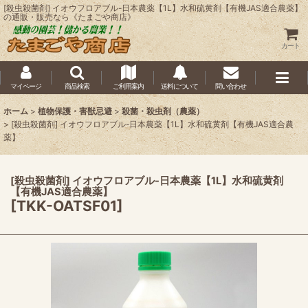
[殺虫殺菌剤] イオウフロアブル-日本農薬【1L】水和硫黄剤【有機JAS適合農薬】
の通販・販売なら《たまごや商店》
カート
マイページ
商品検索
ご利用案内
送料について
問い合わせ
ホーム
>
植物保護・害獣忌避
>
殺菌・殺虫剤（農薬）
>
[殺虫殺菌剤] イオウフロアブル-日本農薬【1L】水和硫黄剤【有機JAS適合農
薬】
[殺虫殺菌剤] イオウフロアブル-日本農薬【1L】水和硫黄剤
【有機JAS適合農薬】
[
TKK-OATSF01
]