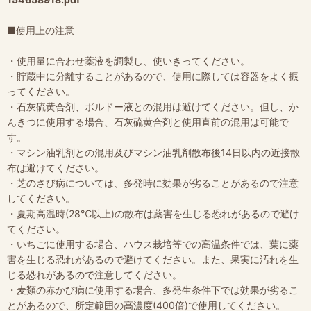
■使用上の注意
・使用量に合わせ薬液を調製し、使いきってください。
・貯蔵中に分離することがあるので、使用に際しては容器をよく振
ってください。
・石灰硫黄合剤、ボルドー液との混用は避けてください。但し、か
んきつに使用する場合、石灰硫黄合剤と使用直前の混用は可能で
す。
・マシン油乳剤との混用及びマシン油乳剤散布後14日以内の近接散
布は避けてください。
・芝のさび病については、多発時に効果が劣ることがあるので注意
してください。
・夏期高温時(28℃以上)の散布は薬害を生じる恐れがあるので避け
てください。
・いちごに使用する場合、ハウス栽培等での高温条件では、葉に薬
害を生じる恐れがあるので避けてください。また、果実に汚れを生
じる恐れがあるので注意してください。
・麦類の赤かび病に使用する場合、多発生条件下では効果が劣るこ
とがあるので、所定範囲の高濃度(400倍)で使用してください。