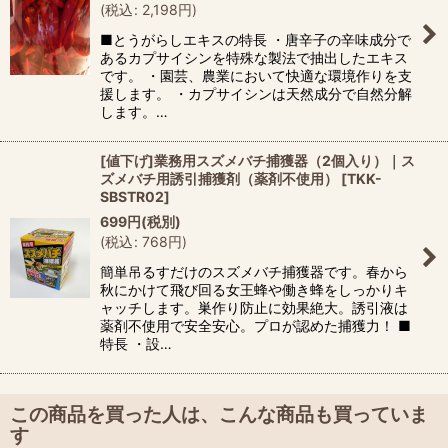
(
税込
:
2,198
円
)
■とうがらしエキスの特長 ・唐辛子の辛味成分で
あるカプサイシンを特殊な製法で抽出したエキス
です。 ・園芸、農業において快適な環境作りを支
援します。 ・カプサイシンは天然成分で自然分解
します。…
[値下げ]業務用スズメバチ捕獲器（2個入り）｜ス
ズメバチ用誘引捕獲剤（薬剤不使用）
[
TKK-
SBSTR02
]
699
円
(税別)
(
税込
:
768
円
)
簡単吊るすだけのスズメバチ捕獲器です。春から
秋にかけて飛び回る女王蜂や働き蜂をしっかりキ
ャッチします。巣作り防止に効果絶大。誘引液は
薬剤不使用で安全安心。プロが認めた捕獲力！ ■
特長 ・設…
この商品を買った人は、こんな商品も買っていま
す