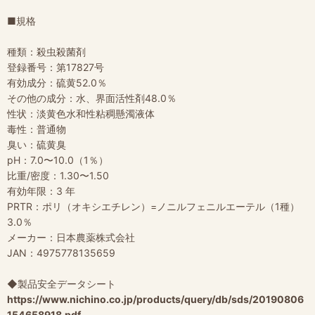
■規格
種類：殺虫殺菌剤
登録番号：第17827号
有効成分：硫黄52.0％
その他の成分：水、界面活性剤48.0％
性状：淡黄色水和性粘稠懸濁液体
毒性：普通物
臭い：硫黄臭
pH：7.0〜10.0（1％）
比重/密度：1.30〜1.50
有効年限：3 年
PRTR：ポリ（オキシエチレン）=ノニルフェニルエーテル（1種）
3.0％
メーカー：日本農薬株式会社
JAN：4975778135659
◆製品安全データシート
https://www.nichino.co.jp/products/query/db/sds/20190806
154658918.pdf