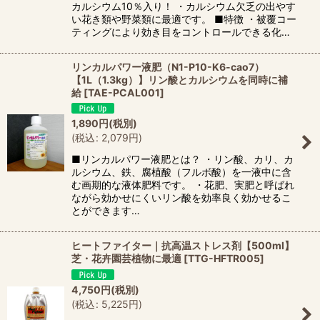
カルシウム10％入り！ ・カルシウム欠乏の出やす
い花き類や野菜類に最適です。 ■特徴 ・被覆コー
ティングにより効き目をコントロールできる化…
リンカルパワー液肥（N1-P10-K6-cao7）
【1L（1.3kg）】リン酸とカルシウムを同時に補
給
[
TAE-PCAL001
]
1,890
円
(税別)
(
税込
:
2,079
円
)
■リンカルパワー液肥とは？ ・リン酸、カリ、カ
ルシウム、鉄、腐植酸（フルボ酸）を一液中に含
む画期的な液体肥料です。 ・花肥、実肥と呼ばれ
ながら効かせにくいリン酸を効率良く効かせるこ
とができます…
ヒートファイター｜抗高温ストレス剤【500ml】
芝・花卉園芸植物に最適
[
TTG-HFTR005
]
4,750
円
(税別)
(
税込
:
5,225
円
)