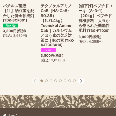
バチルス菌液
テクノケルアミノ
[値下げ]ペプチドユ
【1L】納豆菌を配
CaB（N8-Ca8-
ーキ（8-3-1）
合した健全育成剤
B0.35）
【20kg】ペプチド
[
TDK-BCP001
]
【1L/1.4kg】
有機肥料｜大豆か
Tecnokel Amino
ら作られた機能性
Cab｜カルシウム
肥料
[
TBG-PT020
]
3,300
円
(税別)
とほう素の欠乏対
(
税込
:
3,630
円
)
3,999
円
(税別)
策に｜味の素
[
TKK-
(
税込
:
4,398
円
)
AJTCCB014
]
3,500
円
(税別)
(
税込
:
3,850
円
)
ホーム