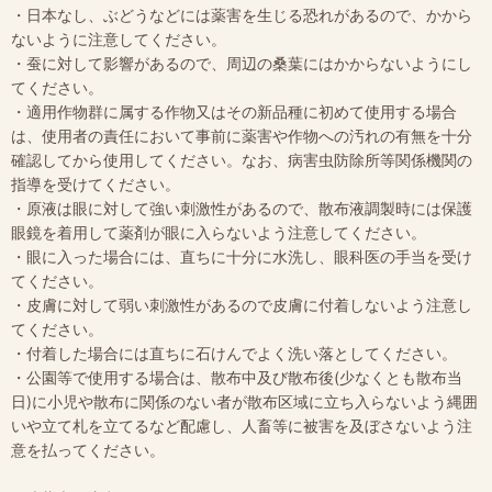
・日本なし、ぶどうなどには薬害を生じる恐れがあるので、かから
ないように注意してください。
・蚕に対して影響があるので、周辺の桑葉にはかからないようにし
てください。
・適用作物群に属する作物又はその新品種に初めて使用する場合
は、使用者の責任において事前に薬害や作物への汚れの有無を十分
確認してから使用してください。なお、病害虫防除所等関係機関の
指導を受けてください。
・原液は眼に対して強い刺激性があるので、散布液調製時には保護
眼鏡を着用して薬剤が眼に入らないよう注意してください。
・眼に入った場合には、直ちに十分に水洗し、眼科医の手当を受け
てください。
・皮膚に対して弱い刺激性があるので皮膚に付着しないよう注意し
てください。
・付着した場合には直ちに石けんでよく洗い落としてください。
・公園等で使用する場合は、散布中及び散布後(少なくとも散布当
日)に小児や散布に関係のない者が散布区域に立ち入らないよう縄囲
いや立て札を立てるなど配慮し、人畜等に被害を及ぼさないよう注
意を払ってください。