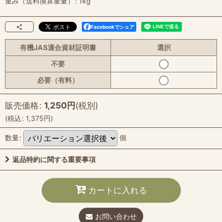
重み（送料換算重量）
:
1kg
Facebookでシェア
有機JAS適合資材証明書
選択
不要
必要（有料）
販売価格
:
1,250
円
(税別)
(
税込
:
1,375
円
)
数量
:
個
返品特約に関する重要事項
カートに入れる
お問い合わせ