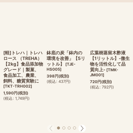
[軽]トレハ｜トレハ
鉢底の炭「鉢内の
広葉樹蒸留木酢液
ロース （TREHA）
環境を改善」【5リ
【1リットル】-微生
【2kg】食品添加物
ットル】
物を活性化して品
[
TJE-
グレード｜製菓、
HS005
]
質向上-
[
TMK-
食品加工、農業、
JM001
]
398
円
(税別)
飼料、糖質実験に
(
税込
:
437
円
)
720
円
(税別)
[
TKT-TRH002
]
(
税込
:
792
円
)
1,590
円
(税別)
(
税込
:
1,749
円
)