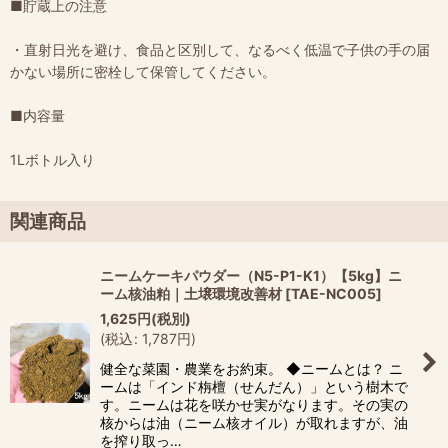
■貯蔵上の注意
・直射日光を避け、食品と区別して、なるべく低温で子供の手の届
かない場所に密栓して保管してください。
■内容量
1Lボトル入り
関連商品
ニームケーキパウダー（N5-P1-K1）【5kg】ニ
ーム核油粕｜土壌環境改善材
[
TAE-NC005
]
1,625
円
(税別)
(
税込
:
1,787
円
)
健全な菜園・農業をお約束。 ◆ニームとは？ ニ
ームは「インド栴檀（せんだん）」という樹木で
す。ニームは花を咲かせ実がなります。その実の
核からは油（ニーム核オイル）が取れますが、油
を搾り取っ…