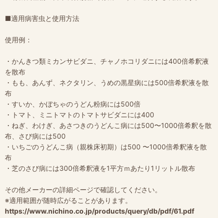
■適用病害虫と使用方法
使用例：
・かんきつ類ミカンサビダニ、チャノホコリダニには400倍希釈液
を散布
・もも、あんず、ネクタリン、うめの黒星病には500倍希釈液を散
布
・すいか、かぼちゃのうどん粉病には500倍
・トマト、ミニトマトのトマトサビダニには400
・ねぎ、わけぎ、あさつきのうどんこ病には500〜1000倍希釈を散
布、さび病には500
・いちごのうどんこ病（親株床初期）は500 〜1000倍希釈液を散
布
・芝のさび病には300倍希釈液を1平方ｍあたり1リットル散布
その他メーカーの詳細ページで確認してください。
※適用範囲が随時広がることがあります。
https://www.nichino.co.jp/products/query/db/pdf/61.pdf