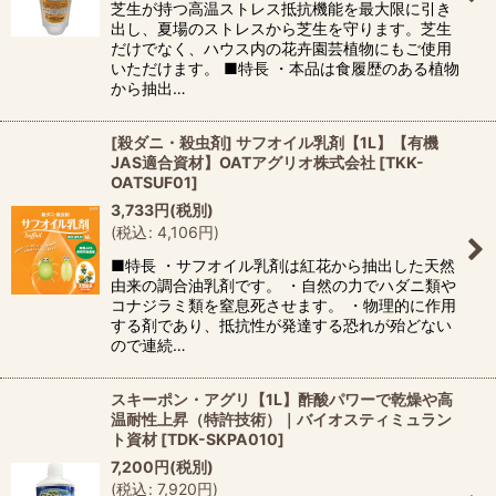
芝生が持つ高温ストレス抵抗機能を最大限に引き
出し、夏場のストレスから芝生を守ります。芝生
だけでなく、ハウス内の花卉園芸植物にもご使用
いただけます。 ■特長 ・本品は食履歴のある植物
から抽出…
[殺ダニ・殺虫剤] サフオイル乳剤【1L】【有機
JAS適合資材】OATアグリオ株式会社
[
TKK-
OATSUF01
]
3,733
円
(税別)
(
税込
:
4,106
円
)
■特長 ・サフオイル乳剤は紅花から抽出した天然
由来の調合油乳剤です。 ・自然の力でハダニ類や
コナジラミ類を窒息死させます。 ・物理的に作用
する剤であり、抵抗性が発達する恐れが殆どない
ので連続…
スキーポン・アグリ【1L】酢酸パワーで乾燥や高
温耐性上昇（特許技術）｜バイオスティミュラン
ト資材
[
TDK-SKPA010
]
7,200
円
(税別)
(
税込
:
7,920
円
)