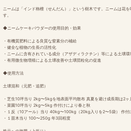
ニームは「インド栴檀（せんだん）」という樹木です。ニームは花を
す。
◆ニームケーキパウダーの使用目的・効果
・有機質肥料による良質な窒素分の補給
・健全な植物の生長の活性化
・ニームに含有されている成分（アザディラクチン）等による土壌環
・有用微生物増殖による土壌改善や土壌団粒化の促進
◆使用方法
土壌混和（元肥・追肥）
・芝生10坪当り 2kg〜5kgを地表面平均散布 真夏を避け成長期は2
・菜園10坪当り 2kg〜5kg 作付けにより春と秋
・１反（10アール）当り 40kg〜100kg（20kg入りを2〜5袋） 作
・１苗木当り 100〜250g 年3回程度
株元への施肥（上振り）