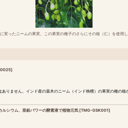
に実ったニームの果実。この果実の種子のさらにその核（仁）を使用し
G0025
]
はありません。インド産の薬木のニーム（インド栴檀）の果実の種の核
、カルシウム、亜鉛パワーの酵素液で植物元気
[
TMG-GSK001
]