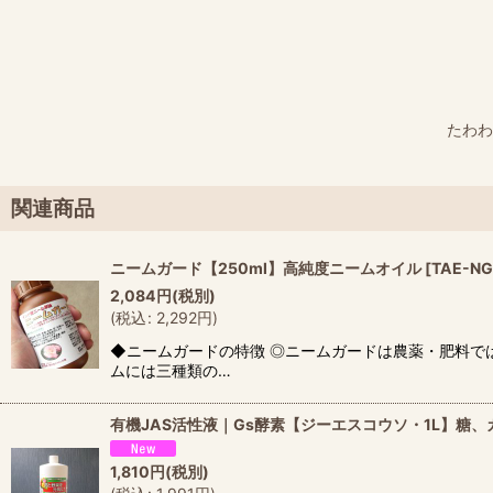
たわわ
関連商品
ニームガード【250ml】高純度ニームオイル
[
TAE-N
2,084
円
(税別)
(
税込
:
2,292
円
)
◆ニームガードの特徴 ◎ニームガードは農薬・肥料で
ムには三種類の…
有機JAS活性液｜Gs酵素【ジーエスコウソ・1L】糖
1,810
円
(税別)