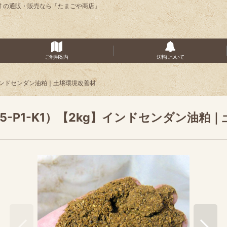
善材 の通販・販売なら「たまごや商店」
ご利用案内
送料について
】インドセンダン油粕｜土壌環境改善材
-P1-K1）【2kg】インドセンダン油粕