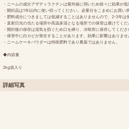
・ニームの成分アザディラクチンは紫外線に弱いため徐々に効果が低
・開封品は1年以内に使い切ってください。必要分をこまめにお買い
・肥料成分につきましては低減することはありませんので、2-3年は
・直射日光の当たる場所や高温多湿となる場所での保管は避けてくだ
・開封後の保存は湿気を防ぐため口を縛り、冷暗所に保存してくださ
・保管中に白カビが発生することがあります。効果に影響はありませ
・ニームケーキパウダーは特殊肥料であり農薬ではありません。
◆内容量
2kg袋入り
詳細写真