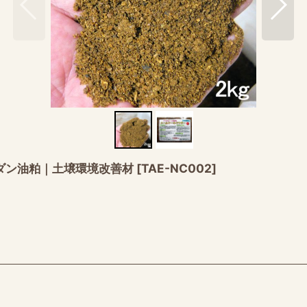
ンダン油粕｜土壌環境改善材
[
TAE-NC002
]