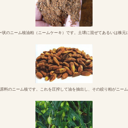
ー状のニーム核油粕（ニームケーキ）です。土壌に混ぜてあるいは株元
原料のニーム核です。これを圧搾して油を抽出し、その絞り粕がニーム