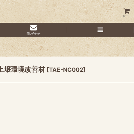
カート
問い合わせ
｜土壌環境改善材
[
TAE-NC002
]