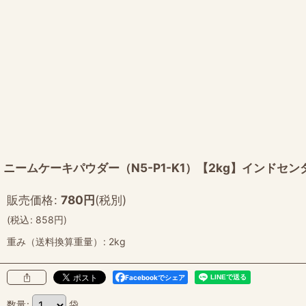
ニームケーキパウダー（N5-P1-K1）【2kg】インドセ
販売価格
:
780
円
(税別)
(
税込
:
858
円
)
重み（送料換算重量）
:
2kg
Facebookでシェア
数量
:
袋