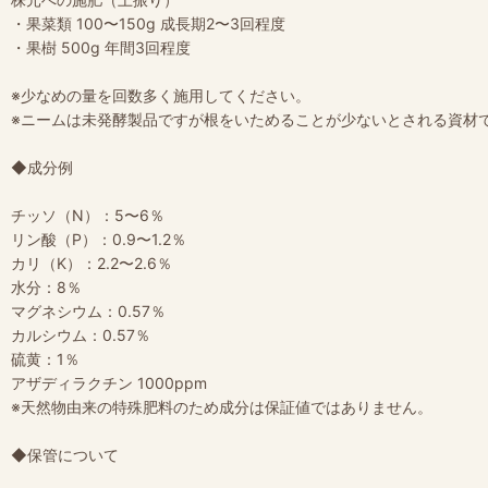
・果菜類 100〜150g 成長期2〜3回程度
・果樹 500g 年間3回程度
※少なめの量を回数多く施用してください。
※ニームは未発酵製品ですが根をいためることが少ないとされる資材
◆成分例
チッソ（N）：5〜6％
リン酸（P）：0.9〜1.2％
カリ（K）：2.2〜2.6％
水分：8％
マグネシウム：0.57％
カルシウム：0.57％
硫黄：1％
アザディラクチン 1000ppm
※天然物由来の特殊肥料のため成分は保証値ではありません。
◆保管について