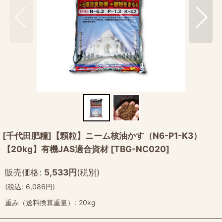
[千代田肥糧]【顆粒】ニーム核油かす（N6-P1-K3）
【20kg】有機JAS適合資材
[
TBG-NC020
]
販売価格
:
5,533
円
(税別)
(
税込
:
6,086
円
)
重み（送料換算重量）
:
20kg