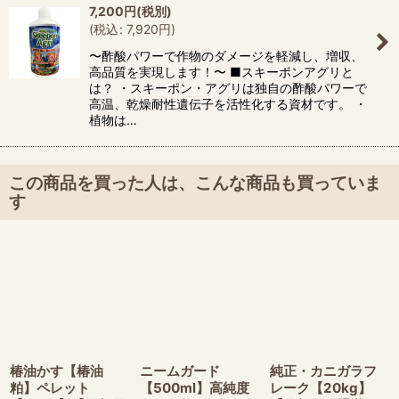
7,200
円
(税別)
(
税込
:
7,920
円
)
〜酢酸パワーで作物のダメージを軽減し、増収、
高品質を実現します！〜 ■スキーポンアグリと
は？ ・スキーポン・アグリは独自の酢酸パワーで
高温、乾燥耐性遺伝子を活性化する資材です。 ・
植物は…
この商品を買った人は、こんな商品も買っていま
す
椿油かす【椿油
ニームガード
純正・カニガラフ
粕】ペレット
【500ml】高純度
レーク【20kg】