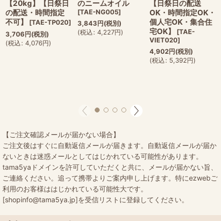
【20kg】【日祭日
のニームオイル
【日祭日の配送
の配送・時間指定
[
TAE-NG005
]
OK・時間指定OK・
不可】
個人宅OK・集合住
[
TAE-TP020
]
3,843
円
(税別)
宅OK】
[
TAE-
(
税込
:
4,227
円
)
3,706
円
(税別)
VIET020
]
(
税込
:
4,076
円
)
4,902
円
(税別)
(
税込
:
5,392
円
)
【ご注文確認メールが届かない場合】
ご注文後はすぐに自動返信メールが届きます。自動返信メールが届か
ないときは迷惑メールとしてはじかれている可能性があります。
tama5yaドメインを許可していただくと共に、メールが届かない旨、
ご連絡ください。追って携帯よりご案内申し上げます。特にezwebご
利用のお客様ははじかれている可能性大です。
[shopinfo@tama5ya.jp]を受信リストに登録してください。