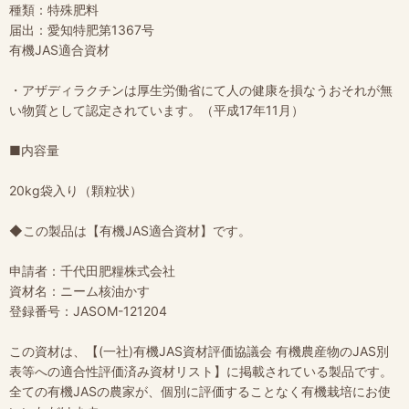
種類：特殊肥料
届出：愛知特肥第1367号
有機JAS適合資材
・アザディラクチンは厚生労働省にて人の健康を損なうおそれが無
い物質として認定されています。（平成17年11月）
■内容量
20kg袋入り（顆粒状）
◆この製品は【有機JAS適合資材】です。
申請者：千代田肥糧株式会社
資材名：ニーム核油かす
登録番号：JASOM-121204
この資材は、【(一社)有機JAS資材評価協議会 有機農産物のJAS別
表等への適合性評価済み資材リスト】に掲載されている製品です。
全ての有機JASの農家が、個別に評価することなく有機栽培にお使