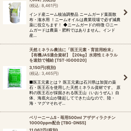
(
税込
:
8,461
円
)
インド産ニーム核油調整品 ニームガード葉面散
布・潅水用 ！ニームオイルは農業現場で必ず減農
薬に役立ちます！ ◆ニームガードの特徴 ◎ニー
ムガードは農薬・肥料ではありません。インド
産…
天然ミネラル農法に「医王元素・育苗用粉末」
【有機JAS適合資材】【20kg】水溶性ミネラル
を速効で補給
[
TST-IG00020
]
3,150
円
(税別)
(
税込
:
3,465
円
)
■医王元素とは？ 医王元素は石川県は加賀の薬
石・医王石を使用した天然ミネラル資材です。 原
料の医王石が採掘される医王山（いおうぜん）自
体、海底火山が隆起してできた山なので、陸・
海・マグマそれぞ…
ベリーニームS - 苺用500ml アザディラクチン
10000ppm配合
[
TBG-DNS5
]
11,062
円
(税別)