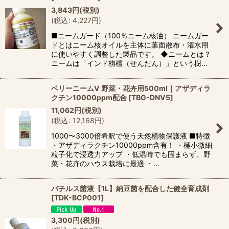
3,843
円
(税別)
(
税込
:
4,227
円
)
■ニームガード（100％ニーム核油） ニームガー
ドとはニーム核オイルを主体に葉面散布・潅水用
に使いやすく調整した製品です。 ◆ニームとは？
ニームは「インド栴檀（せんだん）」という樹…
ベリーニームV 野菜・花卉用500ml｜アザディラ
クチン10000ppm配合
[
TBG-DNV5
]
11,062
円
(税別)
(
税込
:
12,168
円
)
1000〜3000倍希釈で使う天然植物保護液 ■特徴
・アザディラクチン10000ppm含有！ ・極小微細
粒子化で浸透力アップ ・低温時でも固まらず、野
菜・花卉のハウス栽培に最適 ・…
バチルス菌液【1L】納豆菌を配合した健全育成剤
[
TDK-BCP001
]
3,300
円
(税別)