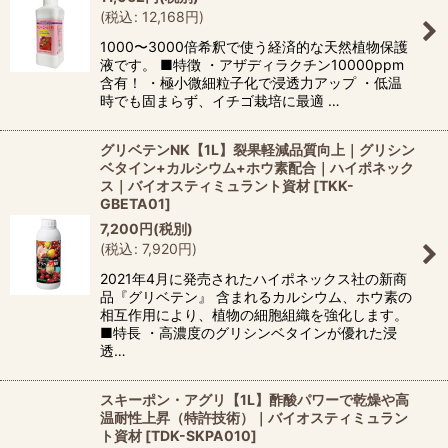
(
税込
:
12,168
円
)
1000〜3000倍希釈で使う経済的な天然植物保護
液です。 ■特徴 ・アザディラクチン10000ppm
含有！ ・極小微細粒子化で浸透力アップ ・低温
時でも固まらず、イチゴ栽培に最適 …
グリベテンNK【1L】裂果軽減品質向上｜グリシン
ベタイン+カルシウム+ホウ素配合｜ハイポネック
ス｜バイオスティミュラント資材
[
TKK-
GBETA01
]
7,200
円
(税別)
(
税込
:
7,920
円
)
2021年4月に発売されたハイポネックス社の新商
品『グリベテン』 含まれるカルシウム、ホウ素の
相互作用により、植物の細胞組織を強化します。
■特長 ・高濃度のグリシンベタインが優れた浸
透…
スキーポン・アグリ【1L】酢酸パワーで乾燥や高
温耐性上昇（特許技術）｜バイオスティミュラン
ト資材
[
TDK-SKPA010
]