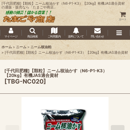
[千代田肥糧]【顆粒】ニーム核油かす（N6-P1-K3）【20kg】有機JAS適合資材
の通販・販売なら「たまごや商店」
カート
マイページ
商品検索
ご利用案内
送料について
問い合わせ
ホーム
>
ニーム
>
ニーム核油粕
>
[千代田肥糧]【顆粒】ニーム核油かす（N6-P1-K3）【20kg】有機JAS適合資材
[千代田肥糧]【顆粒】ニーム核油かす（N6-P1-K3）
【20kg】有機JAS適合資材
[
TBG-NC020
]