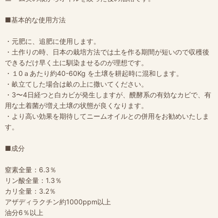
■基本的な使用方法
・元肥に、追肥に使用します。
・土作りの時、日本の栽培方法では土を作る期間が短いので収穫後
できるだけ早く土に馴染ませるのが理想です。
・１0ａあたり約40-60Kg を土壌を耕起時に混和します。
・畝立てした場合は畝の上に撒いてください。
・3〜4日経つと白カビが発生しますが、醗酵系の有効なカビで、有
用な土着菌が増え土壌の状態が良くなります。
・より高い効果を期待してニームオイルとの併用をお勧めいたしま
す。
■成分
窒素全量：6.3％
リン酸全量：1.3％
カリ全量：3.2％
アザディラクチン約1000ppm以上
油分6％以上