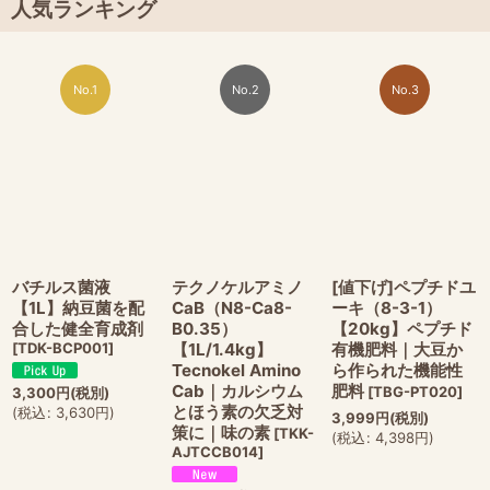
人気ランキング
No.1
No.2
No.3
バチルス菌液
テクノケルアミノ
[値下げ]ペプチドユ
【1L】納豆菌を配
CaB（N8-Ca8-
ーキ（8-3-1）
合した健全育成剤
B0.35）
【20kg】ペプチド
[
TDK-BCP001
]
【1L/1.4kg】
有機肥料｜大豆か
Tecnokel Amino
ら作られた機能性
Cab｜カルシウム
肥料
[
TBG-PT020
]
3,300
円
(税別)
とほう素の欠乏対
(
税込
:
3,630
円
)
3,999
円
(税別)
策に｜味の素
[
TKK-
(
税込
:
4,398
円
)
AJTCCB014
]