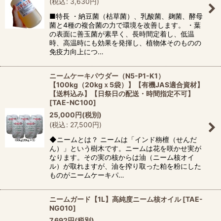
(
税込
:
3,630
円
)
■特長 ・納豆菌（枯草菌）、乳酸菌、麹菌、酵母
菌と4種の複合菌の力で環境を改善します。 ・葉
の表面に善玉菌が素早く、長時間定着し、低温
時、高温時にも効果を発揮し、植物体そのものの
免疫力向上につ…
ニームケーキパウダー（N5-P1-K1）
【100kg（20kgｘ5袋）】【有機JAS適合資材】
【送料込み】【日祭日の配送・時間指定不可】
[
TAE-NC100
]
25,000
円
(税別)
(
税込
:
27,500
円
)
◆ニームとは？ ニームは「インド栴檀（せんだ
ん）」という樹木です。ニームは花を咲かせ実が
なります。その実の核からは油（ニーム核オイ
ル）が取れますが、油を搾り取った粕を粉にした
ものがニームケーキパ…
ニームガード【1L】高純度ニーム核オイル
[
TAE-
NG010
]
7,692
円
(税別)