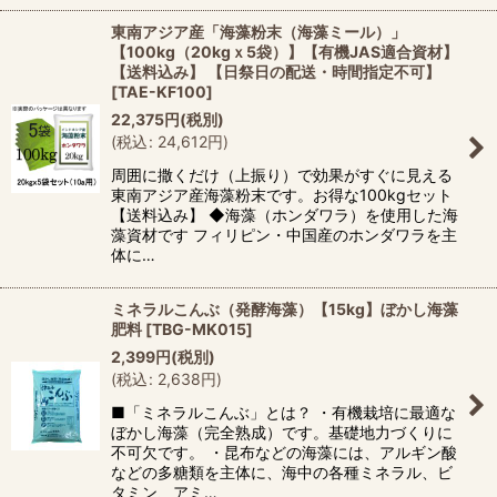
東南アジア産「海藻粉末（海藻ミール）」
【100kg（20kgｘ5袋）】【有機JAS適合資材】
【送料込み】 【日祭日の配送・時間指定不可】
[
TAE-KF100
]
22,375
円
(税別)
(
税込
:
24,612
円
)
周囲に撒くだけ（上振り）で効果がすぐに見える
東南アジア産海藻粉末です。お得な100kgセット
【送料込み】 ◆海藻（ホンダワラ）を使用した海
藻資材です フィリピン・中国産のホンダワラを主
体に…
ミネラルこんぶ（発酵海藻）【15kg】ぼかし海藻
肥料
[
TBG-MK015
]
2,399
円
(税別)
(
税込
:
2,638
円
)
■「ミネラルこんぶ」とは？ ・有機栽培に最適な
ぼかし海藻（完全熟成）です。基礎地力づくりに
不可欠です。 ・昆布などの海藻には、アルギン酸
などの多糖類を主体に、海中の各種ミネラル、ビ
タミン、アミ…