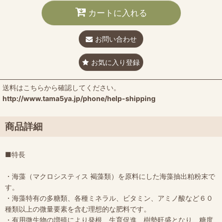
カートに入れる
お問い合わせ
お気に入り登録
送料はこちらから確認してください。
http://www.tama5ya.jp/phone/help-shipping
商品詳細
■特長
・海藻（マクロシスティス 褐藻類）を原料にした海藻抽出粕粉末で
す。
・海藻特有の多糖類、各種ミネラル、ビタミン、アミノ酸など６０
種類以上の微量要素を含む理想的な肥料です。
・有用微生物の増殖により発根、生育促進、樹勢旺盛となり、糖度