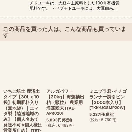
チドユーキは、大豆を主原料とした100％有機質
肥料です。 ・ペプチドユーキには、大豆由来…
この商品を買った人は、こんな商品も買っていま
す
いちご培土 鹿沼土
アルガパワー
ミニプラ君-イチゴ
タイプ【30Lｘ10
【20kg】海藻抽出
ランナー誘引ピン
袋】初期肥料入り
粕（顆粒） 農業用
【2000本入り】
（無地袋）｜エマ
海藻粉末
[
TKK-UGSMP20W
]
[
TAE-
タ製【陸送地域の
APR020
]
5,237
円
(税別)
み】【個人名あて
(
税込
:
5,760
円
)
5,893
円
(税別)
発送不可※個人様は
(
税込
:
6,482
円
)
営業所止め】
[
TET-