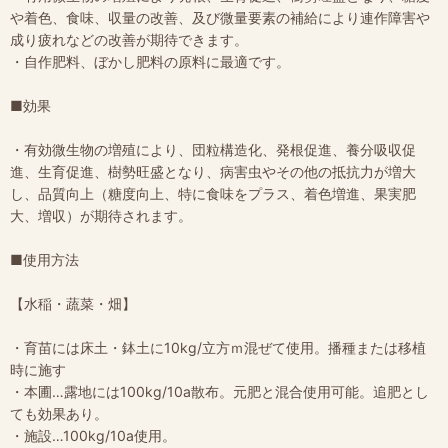
や着色、食味、収量の改善、及び微量要素の補給により連作障害や
成り疲れなどの改善が期待できます。
・自作肥料、ぼかし肥料の原料に最適です。
■効果
・有効微生物の増殖により、団粒構造化、発根促進、養分吸収促
進、生育促進、樹勢旺盛となり、病害虫やその他の抵抗力が増大
し、品質向上（糖度向上、特に食味をプラス、着色増進、果実肥
大、増収）が期待されます。
■使用方法
【水稲・蔬菜・畑】
・育苗には床土・鉢土に10kg/立方ｍ混ぜて使用。播種または移植
時に施す
・本圃…露地には100kg/10a散布。元肥と混合使用可能。追肥とし
ても効果あり。
・施設…100kg/10a使用。