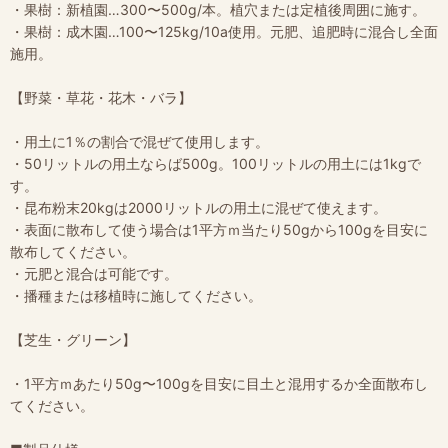
・果樹：新植園…300〜500g/本。植穴または定植後周囲に施す。
・果樹：成木園…100〜125kg/10a使用。元肥、追肥時に混合し全面
施用。
【野菜・草花・花木・バラ】
・用土に1％の割合で混ぜて使用します。
・50リットルの用土ならば500g。100リットルの用土には1kgで
す。
・昆布粉末20kgは2000リットルの用土に混ぜて使えます。
・表面に散布して使う場合は1平方ｍ当たり50gから100gを目安に
散布してください。
・元肥と混合は可能です。
・播種または移植時に施してください。
【芝生・グリーン】
・1平方ｍあたり50g〜100gを目安に目土と混用するか全面散布し
てください。