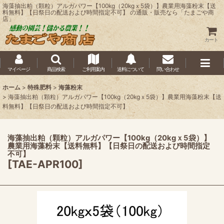
海藻抽出粕（顆粒）アルガパワー【100kg（20kgｘ5袋）】農業用海藻粉末【送
料無料】【日祭日の配送および時間指定不可】 の通販・販売なら「たまごや商
店」
カート
マイページ
商品検索
ご利用案内
送料について
問い合わせ
ホーム
>
特殊肥料
>
海藻粉末
>
海藻抽出粕（顆粒）アルガパワー【100kg（20kgｘ5袋）】農業用海藻粉末【送
料無料】【日祭日の配送および時間指定不可】
海藻抽出粕（顆粒）アルガパワー【100kg（20kgｘ5袋）】
農業用海藻粉末【送料無料】【日祭日の配送および時間指定
不可】
[
TAE-APR100
]