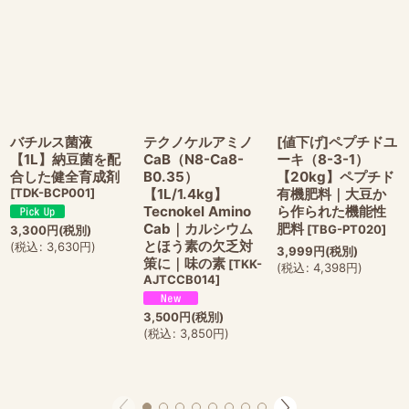
バチルス菌液
テクノケルアミノ
[値下げ]ペプチドユ
【1L】納豆菌を配
CaB（N8-Ca8-
ーキ（8-3-1）
合した健全育成剤
B0.35）
【20kg】ペプチド
[
TDK-BCP001
]
【1L/1.4kg】
有機肥料｜大豆か
Tecnokel Amino
ら作られた機能性
Cab｜カルシウム
肥料
[
TBG-PT020
]
3,300
円
(税別)
とほう素の欠乏対
(
税込
:
3,630
円
)
3,999
円
(税別)
策に｜味の素
[
TKK-
(
税込
:
4,398
円
)
AJTCCB014
]
3,500
円
(税別)
(
税込
:
3,850
円
)