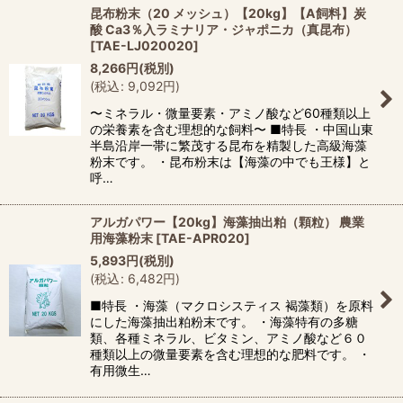
昆布粉末（20 メッシュ）【20kg】【A飼料】炭
酸 Ca3％入ラミナリア・ジャポニカ（真昆布）
[
TAE-LJ020020
]
8,266
円
(税別)
(
税込
:
9,092
円
)
〜ミネラル・微量要素・アミノ酸など60種類以上
の栄養素を含む理想的な飼料〜 ■特長 ・中国山東
半島沿岸一帯に繁茂する昆布を精製した高級海藻
粉末です。 ・昆布粉末は【海藻の中でも王様】と
呼…
アルガパワー【20kg】海藻抽出粕（顆粒） 農業
用海藻粉末
[
TAE-APR020
]
5,893
円
(税別)
(
税込
:
6,482
円
)
■特長 ・海藻（マクロシスティス 褐藻類）を原料
にした海藻抽出粕粉末です。 ・海藻特有の多糖
類、各種ミネラル、ビタミン、アミノ酸など６０
種類以上の微量要素を含む理想的な肥料です。 ・
有用微生…