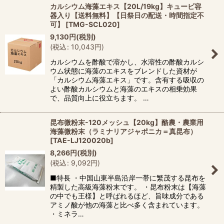
カルシウム海藻エキス【20L/19kg】キュービ容
器入り【送料無料】【日祭日の配送・時間指定不
可】
[
TMG-SCL020
]
9,130
円
(税別)
(
税込
:
10,043
円
)
カルシウムを酢酸で溶かし、水溶性の酢酸カルシ
ウム状態に海藻のエキスをブレンドした資材が
「カルシウム海藻エキス」です。含有する吸収の
よい酢酸カルシウムと海藻のエキスの相乗効果
で、品質向上に役立ちます。 …
昆布微粉末-120メッシュ【20kg】酪農・農業用
海藻微粉末（ラミナリアジャポニカ＝真昆布）
[
TAE-LJ120020b
]
8,266
円
(税別)
(
税込
:
9,092
円
)
■特長 ・中国山東半島沿岸一帯に繁茂する昆布を
精製した高級海藻粉末です。 ・昆布粉末は【海藻
の中でも王様】と呼ばれるほど、旨味成分である
アミノ酸が他の海藻と比べ多く含まれています。
・ミネラ…