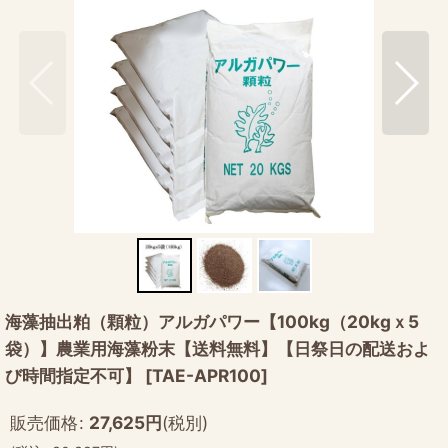
海藻抽出粕（顆粒）アルガパワー【100kg（20kgｘ5
袋）】農業用海藻粉末【送料無料】【日祭日の配送およ
び時間指定不可】
[
TAE-APR100
]
販売価格
:
27,625
円
(税別)