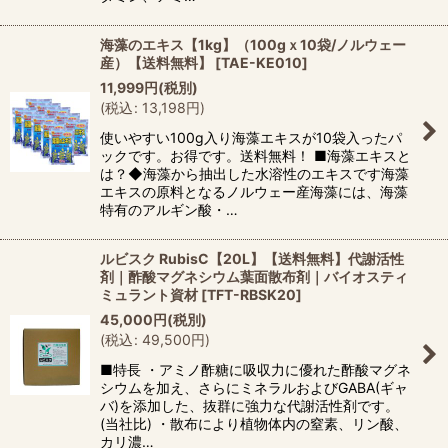
海藻のエキス【1kg】（100gｘ10袋/ノルウェー
産）【送料無料】
[
TAE-KE010
]
11,999
円
(税別)
(
税込
:
13,198
円
)
使いやすい100g入り海藻エキスが10袋入ったパ
ックです。お得です。送料無料！ ■海藻エキスと
は？◆海藻から抽出した水溶性のエキスです海藻
エキスの原料となるノルウェー産海藻には、海藻
特有のアルギン酸・…
ルビスク RubisC【20L】【送料無料】代謝活性
剤｜酢酸マグネシウム葉面散布剤｜バイオスティ
ミュラント資材
[
TFT-RBSK20
]
45,000
円
(税別)
(
税込
:
49,500
円
)
■特長 ・アミノ酢糖に吸収力に優れた酢酸マグネ
シウムを加え、さらにミネラルおよびGABA(ギャ
バ)を添加した、抜群に強力な代謝活性剤です。
(当社比) ・散布により植物体内の窒素、リン酸、
カリ濃…