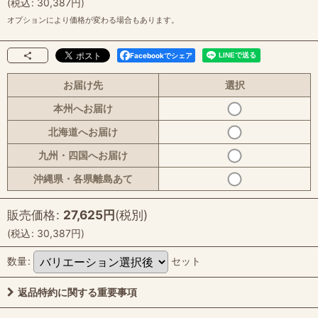
(
税込
:
30,387
円
)
オプションにより価格が変わる場合もあります。
Facebookでシェア
お届け先
選択
本州へお届け
北海道へお届け
九州・四国へお届け
沖縄県・各県離島あて
販売価格
:
27,625
円
(税別)
(
税込
:
30,387
円
)
数量
:
セット
返品特約に関する重要事項