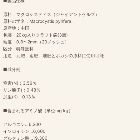
■製品仕様
原料：マクロシスティス（ジャイアントケルプ）
原料の学名：Macrocystis pyrifera
原産地：中国
包装：20kg入りクラフト袋(3層)
粒度：0.8〜2mm（20メッシュ）
区分：特殊肥料
用途：元肥、追肥、堆肥とボカシの原料に使用可能
■成分例
窒素(N)：3.59％
リン酸(P)：0.48％
加里(K)：0.13％
■含まれるアミノ酸（単位mg kg）
アルギニン…6,200
イソロイシン…6,600
グルタミン酸…19,300