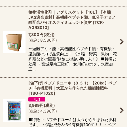
植物活性化剤｜アグリスケット【10L】【有機
JAS適合資材】高機能ペプチド類、低分子アミノ
酸配合バイオスティミュラント資材
[
TCR-
AGRS010
]
7,800
円
(税別)
(
税込
:
8,580
円
)
〜遊離アミノ酸・高機能性ペプチド類・有機酸・
脂肪酸の力で品質向上！ 《水稲・野菜・果物・花
卉類などの園芸作物に力強い助っ人！》 ■特徴と
効果 ・宮城県南三陸町、女川町のホタテ水産加
工…
[値下げ]ペプチドユーキ（8-3-1）【20kg】ペプ
チド有機肥料｜大豆から作られた機能性肥料
[
TBG-PT020
]
3,999
円
(税別)
(
税込
:
4,398
円
)
■特徴 ・ペプチドユーキは大豆から生まれた肥料
です。 ・保証成分8-3-1有機質100％！！ ・ペプ