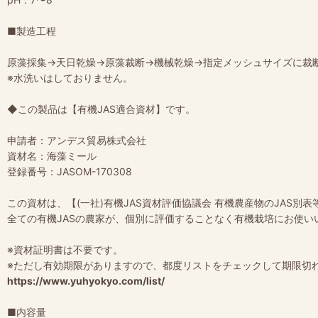
■製造工程
原藻採集→天日乾燥→原藻裁断→機械乾燥→指定メッシュサイズに裁
※水洗いはしておりません。
◆この製品は【有機JAS適合資材】です。
申請者：アンデス貿易株式会社
資材名：海藻ミール
登録番号：JASOM-170308
この資材は、【(一社)有機JAS資材評価協議会 有機農産物のJAS
全ての有機JASの農家が、個別に評価することなく有機栽培にお使い
※資材証明書は不要です。
※ただし有効期限がありますので、都度リストをチェックして期限切
https://www.yuhyokyo.com/list/
■内容量