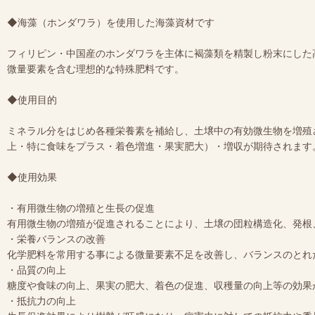
◆海藻（ホンダワラ）を使用した海藻資材です
フィリピン・中国産のホンダワラを主体に褐藻類を精製し粉末にした
微量要素を含む理想的な特殊肥料です。
◆使用目的
ミネラル分をはじめ各種栄養素を補給し、土壌中の有効微生物を増殖
上・特に食味をプラス・着色増進・果実肥大）・増収が期待されます
◆使用効果
・有用微生物の増殖と生長の促進
有用微生物の増殖が促進されることにより、土壌の団粒構造化、発根
・栄養バランスの改善
化学肥料を常用する事による微量要素不足を改善し、バランスのとれ
・品質の向上
糖度や食味の向上、果実の肥大、着色の促進、収穫量の向上等の効果
・抵抗力の向上