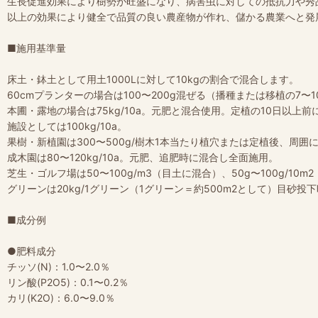
生長促進効果により樹勢が旺盛になり、病害虫に対しての抵抗力や秀
以上の効果により健全で品質の良い農産物が作れ、儲かる農業へと発
■施用基準量
床土・鉢土として用土1000Lに対して10kgの割合で混合します。
60cmプランターの場合は100〜200g混ぜる（播種または移植の7〜
本圃・露地の場合は75kg/10a。元肥と混合使用。定植の10日以上
施設としては100kg/10a。
果樹・新植園は300〜500g/樹木1本当たり植穴または定植後、周囲
成木園は80〜120kg/10a。元肥、追肥時に混合し全面施用。
芝生・ゴルフ場は50〜100g/m3（目土に混合）、50g〜100g/1
グリーンは20kg/1グリーン（1グリーン＝約500m2として）目砂投
■成分例
●肥料成分
チッソ(N)：1.0〜2.0％
リン酸(P2O5)：0.1〜0.2％
カリ(K2O)：6.0〜9.0％