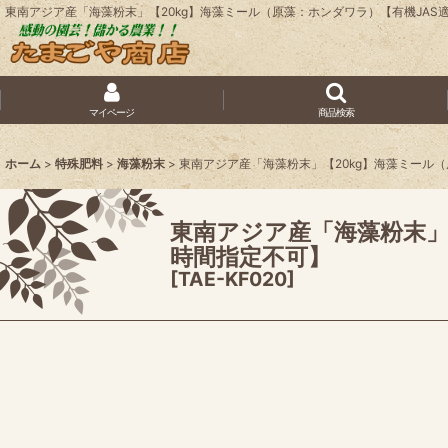
東南アジア産「海藻粉末」【20kg】海藻ミール（原藻：ホンダワラ）【有機JA
マイページ
商品検索
ホーム
>
特殊肥料
>
海藻粉末
>
東南アジア産「海藻粉末」【20kg】海藻ミール
東南アジア産「海藻粉末」
時間指定不可】
[
TAE-KF020
]