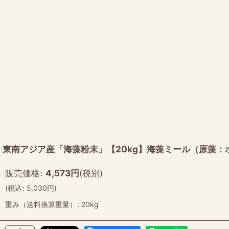
東南アジア産「海藻粉末」【20kg】海藻ミール（原藻：
販売価格
:
4,573
円
(税別)
(
税込
:
5,030
円
)
重み（送料換算重量）
:
20kg