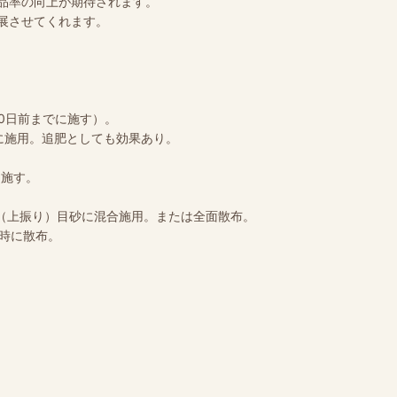
品率の向上が期待されます。
展させてくれます。
10日前までに施す）。
前に施用。追肥としても効果あり。
に施す。
0m2（上振り）目砂に混合施用。または全面散布。
下時に散布。