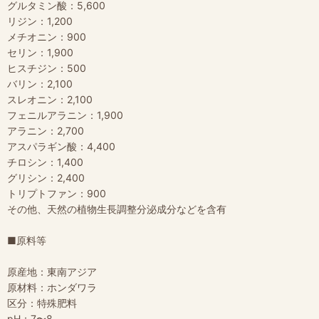
グルタミン酸：5,600
リジン：1,200
メチオニン：900
セリン：1,900
ヒスチジン：500
バリン：2,100
スレオニン：2,100
フェニルアラニン：1,900
アラニン：2,700
アスパラギン酸：4,400
チロシン：1,400
グリシン：2,400
トリプトファン：900
その他、天然の植物生長調整分泌成分などを含有
■原料等
原産地：東南アジア
原材料：ホンダワラ
区分：特殊肥料
pH：7〜8