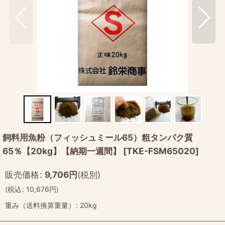
飼料用魚粉（フィッシュミール65）粗タンパク質
65％【20kg】【納期一週間】
[
TKE-FSM65020
]
販売価格
:
9,706
円
(税別)
(
税込
:
10,676
円
)
重み（送料換算重量）
:
20kg