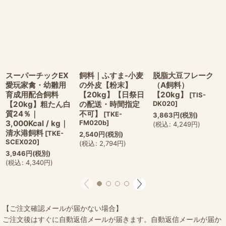
スーパーチックEX
飼料｜ふすま-小麦
脱脂大豆フレーク
愛玩家禽・幼雛用
の外皮【粉末】
（A飼料）
育成用配合飼料
【20kg】【日祭日
【20kg】
[
TIS-
【20kg】粗たん白
の配送・時間指定
DK020
]
質24％｜
不可】
[
TKE-
3,863
円
(税別)
3,000Kcal / kg｜
FM020b
]
(
税込
:
4,249
円
)
清水港飼料
[
TKE-
2,540
円
(税別)
SCEX020
]
(
税込
:
2,794
円
)
3,946
円
(税別)
(
税込
:
4,340
円
)
【ご注文確認メールが届かない場合】
ご注文後はすぐに自動返信メールが届きます。自動返信メールが届か