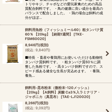
トリやキジ、チャボなどの愛玩家禽のための高品
質配合飼料です。 ・鳥の健康に良い成分を最高の
バランスで配合しました。 ・鶏の場合は飼料の成
分がほぼ…
飼料用魚粉（フィッシュミール60）粗タンパク質
60％ 【20kg】【納期1週間】
[
TKE-
FSM60020
]
8,946
円
(税別)
(
税込
:
9,840
円
)
■特長 ・畜産や養鶏用にお使いいただける動物性
タンパク質飼料です。 ・粗タンパク質60％に調
整した魚粉です。 ・高タンパク飼料ですので、ス
ピード感ある健全な生長が見込めます。 ・養鶏、
養魚…
飼料用-昆布粉末（微粉末-120メッシュ）
【20kg】【A飼料】炭酸 Ca3％入ラミナリア・
ジャポニカ（真昆布）
[
TAE-LJ120020
]
8,266
円
(税別)
(
税込
:
9,092
円
)