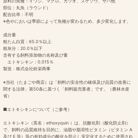
原料の魚種：イワシ、マグロ、カツオ、スケソウ、サバ他
部位：丸魚（ラウンド）
配合比率：不明
※色やにおいは季節によって魚種が変わるため、多少変化します。
成分量
粗たん白質：65.0％以上
粗灰分：20.0％以下
含有する飼料添加物の名称及び量
エトキシキン：0.015％
製造：株式会社鈴栄商事
※当社（たまごや商店）は「飼料の安全性の確保及び品質の改善に
関する法律」第50条に基づく「飼料販売業者」です。（農林水産
省）
■エトキシキンについて（ご参考）
エトキシキン（英名：ethoxyquin ）は、抗酸化剤（酸化防止剤）
で、飼料の品質維持を目的に、油脂や脂溶性ビタミン（ビタミン A
及び E 等）等の有効成分の酸化を防止し安定化するために使用され