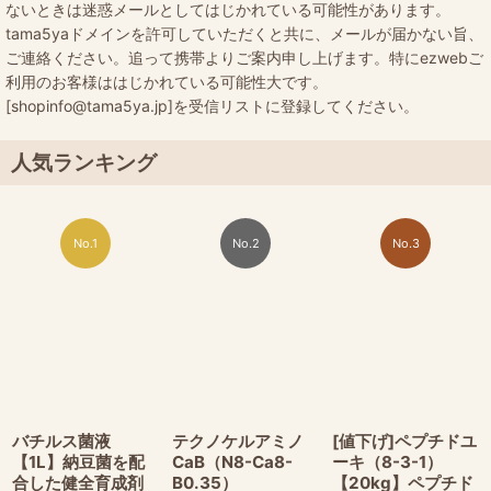
ないときは迷惑メールとしてはじかれている可能性があります。
tama5yaドメインを許可していただくと共に、メールが届かない旨、
ご連絡ください。追って携帯よりご案内申し上げます。特にezwebご
利用のお客様ははじかれている可能性大です。
[shopinfo@tama5ya.jp]を受信リストに登録してください。
人気ランキング
No.1
No.2
No.3
バチルス菌液
テクノケルアミノ
[値下げ]ペプチドユ
【1L】納豆菌を配
CaB（N8-Ca8-
ーキ（8-3-1）
合した健全育成剤
B0.35）
【20kg】ペプチド