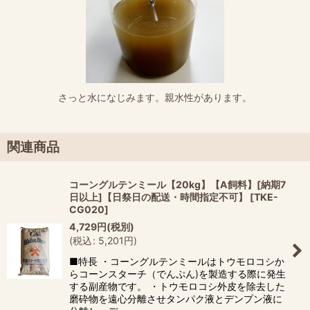
さっと水になじみます。親水性があります。
関連商品
コーングルテンミール【20kg】【A飼料】[納期7
日以上]【日祭日の配送・時間指定不可】
[
TKE-
CG020
]
4,729
円
(税別)
(
税込
:
5,201
円
)
■特長 ・コーングルテンミールはトウモロコシか
らコーンスターチ（でんぷん)を製造する際に発生
する副産物です。 ・トウモロコシ外皮を除去した
磨砕物を遠心分離させタンパク液とデンプン液に