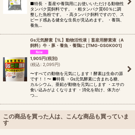
■特長 ・畜産や養鶏用にお使いいただける動物性
タンパク質飼料です。 ・粗タンパク質60％に調
整した魚粉です。 ・高タンパク飼料ですので、ス
ピード感ある健全な生長が見込めます。 ・養鶏、
養魚…
Gs元気酵素【1L】動物活性液｜畜産用酵素液（A
飼料）牛・豚・養魚・養鶏に
[
TMG-GSGK001
]
1,905
円
(税別)
(
税込
:
2,095
円
)
〜すべての動物を元気にします！酵素は生命の源
です！！〜 ■特長 ・Gs元気酵素に含まれる糖、
カルシウム、亜鉛が動物を元気にします ・エサの
食い込みがよくなります ・消化を助け、体力が
つ…
この商品を買った人は、こんな商品も買っていま
す