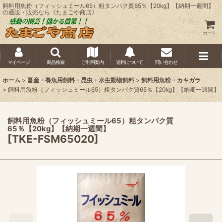
飼料用魚粉（フィッシュミール65）粗タンパク質65％【20kg】【納期一週間】
の通販・販売なら《たまごや商店》
カート
マイページ
商品検索
ご利用案内
送料について
問い合わせ
ホーム
>
畜産・養魚用飼料・昆虫・水生動物飼料
>
飼料用魚粉・カキガラ
>
飼料用魚粉（フィッシュミール65）粗タンパク質65％【20kg】【納期一週間】
飼料用魚粉（フィッシュミール65）粗タンパク質
65％【20kg】【納期一週間】
[
TKE-FSM65020
]