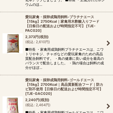
ウムのほ…
愛玩家禽・採卵成鶏用飼料-プラチナエース
【15kg】2750Kcal｜家禽用木酢酸入りフード
【日祭日の配送および時間指定不可】
[
TJE-
PAC020
]
2,373
円
(税別)
(
税込
:
2,610
円
)
■特長 ・家禽用成鶏飼料プラチナエースは、ニワ
トリやキジ、チャボなどの愛玩家禽のための高品
質配合飼料です。 ・鳥の健康に良い成分を最高の
バランスで配合しました。 ・鶏の場合は飼料の成
分がほぼ…
愛玩家禽・採卵成鶏用飼料-ゴールドエース
【15kg】2700Kcal｜高品質新配合フード｜防カ
ビ剤不使用【日祭日の配送および時間指定不可】
[
TJE-GAC020
]
2,240
円
(税別)
(
税込
:
2,464
円
)
■特長 ・家禽用成鶏飼料ゴールドエースは、ニワ