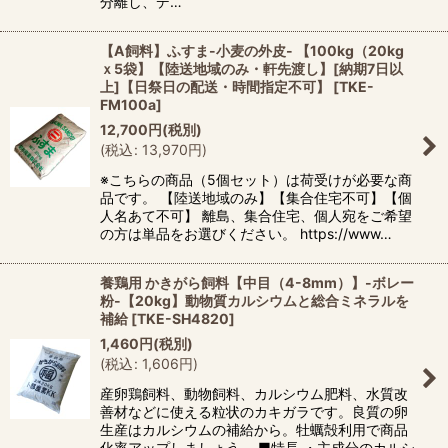
分離し、デ…
【A飼料】ふすま-小麦の外皮- 【100kg（20kg
ｘ5袋】【陸送地域のみ・軒先渡し】[納期7日以
上]【日祭日の配送・時間指定不可】
[
TKE-
FM100a
]
12,700
円
(税別)
(
税込
:
13,970
円
)
※こちらの商品（5個セット）は荷受けが必要な商
品です。 【陸送地域のみ】【集合住宅不可】【個
人名あて不可】 離島、集合住宅、個人宛をご希望
の方は単品をお選びください。 https://www…
養鶏用 かきがら飼料【中目（4-8mm）】-ボレー
粉-【20kg】動物質カルシウムと総合ミネラルを
補給
[
TKE-SH4820
]
1,460
円
(税別)
(
税込
:
1,606
円
)
産卵鶏飼料、動物飼料、カルシウム肥料、水質改
善材などに使える粒状のカキガラです。良質の卵
生産はカルシウムの補給から。牡蠣殻利用で商品
化率アップしましょう。 ■特長 ・主成分のカルシ