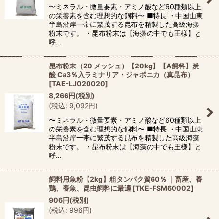
〜ミネラル・微量要素・アミノ酸など60種類以上
の栄養素を含む理想的な飼料〜 ■特長 ・中国山東
半島沿岸一帯に繁茂する昆布を精製した高級海藻
粉末です。 ・昆布粉末は【海藻の中でも王様】と
呼…
昆布粉末（20 メッシュ）【20kg】【A飼料】炭
酸 Ca3％入ラミナリア・ジャポニカ（真昆布）
[
TAE-LJ020020
]
8,266
円
(税別)
(
税込
:
9,092
円
)
〜ミネラル・微量要素・アミノ酸など60種類以上
の栄養素を含む理想的な飼料〜 ■特長 ・中国山東
半島沿岸一帯に繁茂する昆布を精製した高級海藻
粉末です。 ・昆布粉末は【海藻の中でも王様】と
呼…
飼料用魚粉【2kg】粗タンパク質60％ ｜畜産、養
鶏、養魚、昆虫飼料に最適
[
TKE-FSM60002
]
906
円
(税別)
(
税込
:
996
円
)