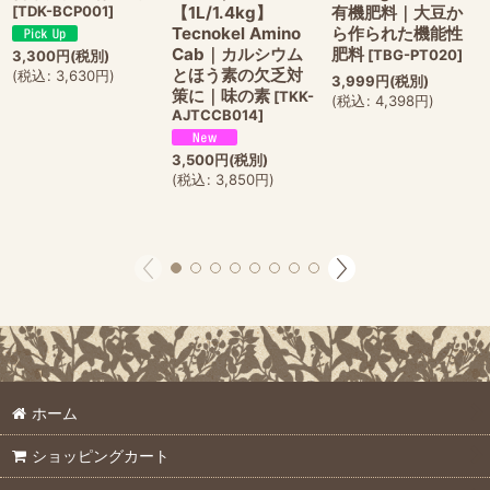
[
TDK-BCP001
]
【1L/1.4kg】
有機肥料｜大豆か
Tecnokel Amino
ら作られた機能性
Cab｜カルシウム
肥料
[
TBG-PT020
]
3,300
円
(税別)
とほう素の欠乏対
(
税込
:
3,630
円
)
3,999
円
(税別)
策に｜味の素
[
TKK-
(
税込
:
4,398
円
)
AJTCCB014
]
3,500
円
(税別)
(
税込
:
3,850
円
)
ホーム
ショッピングカート