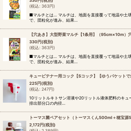
330
円
(税別)
(
税込
:
363
円
)
■マルチとは… マルチは、地面を直接覆って地温や土
で、団粒化が進み、結果…
【穴あき】大型野菜マルチ【1条用】（95cm×10m）穴
330
円
(税別)
(
税込
:
363
円
)
■マルチとは… マルチは、地面を直接覆って地温や土
で、団粒化が進み、結果…
キュービテナー用コック【Sコック】【ゆうパケットで
225
円
(税別)
(
税込
:
247
円
)
10リットルキトサン溶液や20リットル液体肥料のキュ
排出部分口の内径…
トーマス菌ペアセット（トーマスくん500ml＋穂宝源5
2,172
円
(税別)
(
税込
:
2,389
円
)