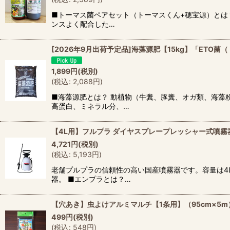
■トーマス菌ペアセット（トーマスくん+穂宝源）とは
ンスよく配合した…
[2026年9月出荷予定品]海藻源肥【15kg】「ET
1,899
円
(税別)
(
税込
:
2,088
円
)
■海藻源肥とは？ 動植物（牛糞、豚糞、オガ類、海藻
高蛋白、ミネラル分、…
【4L用】フルプラ ダイヤスプレープレッシャー式噴霧器 
4,721
円
(税別)
(
税込
:
5,193
円
)
老舗プルプラの信頼性の高い国産噴霧器です。容量は4
器。 ■エンプラとは？…
【穴あき】虫よけアルミマルチ【1条用】（95cm×5m
499
円
(税別)
(
税込
:
548
円
)