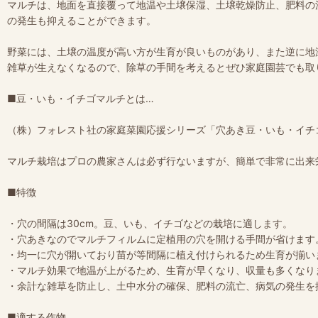
マルチは、地面を直接覆って地温や土壌保湿、土壌乾燥防止、肥料の
の発生も抑えることができます。
野菜には、土壌の温度が高い方が生育が良いものがあり、また逆に地
雑草が生えなくなるので、除草の手間を考えるとぜひ家庭園芸でも取
■豆・いも・イチゴマルチとは…
（株）フォレスト社の家庭菜園応援シリーズ「穴あき豆・いも・イチ
マルチ栽培はプロの農家さんは必ず行ないますが、簡単で非常に出来
■特徴
・穴の間隔は30cm。豆、いも、イチゴなどの栽培に適します。
・穴あきなのでマルチフィルムに定植用の穴を開ける手間が省けます
・均一に穴が開いており苗が等間隔に植え付けられるため生育が揃い
・マルチ効果で地温が上がるため、生育が早くなり、収量も多くなり
・余計な雑草を防止し、土中水分の確保、肥料の流亡、病気の発生を
■適する作物