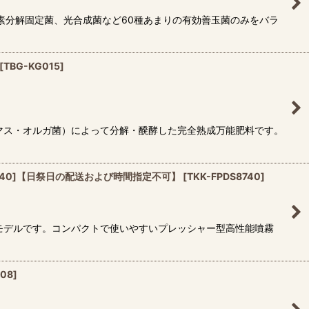
素分解固定菌、光合成菌など60種あまりの有効善玉菌のみをバラ
[
TBG-KG015
]
マス・オルガ菌）によって分解・醗酵した完全熟成万能肥料です。
8740]【日祭日の配送および時間指定不可】
[
TKK-FPDS8740
]
モデルです。コンパクトで使いやすいプレッシャー型高性能噴霧
608
]