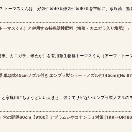
？ トーマスくんは、好気性菌40％嫌気性菌60％を主軸に、放線菌、窒
O菌（トーマスくん）と併用する特殊活性肥料（海藻・カニガラ入り堆肥）」
粉末、カニガラ、米ぬか）を有用微生物群トーマスくん（アープ・トー
単頭式45cmノズル付き エンプラ製ショートノズル付(45cm)[No.
Lと家庭用にちょうどいい大きさ。強くてサビないエンプラ製ノズルの
）穴の間隔60cm【9160】アブラムシやコナジラミ対策
[
TKK-FOR18