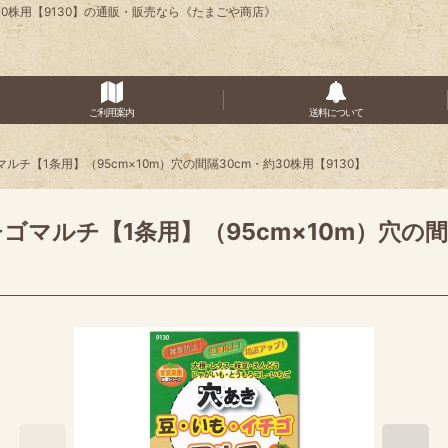
30株用【9130】の通販・販売なら《たまごや商店》
ご利用案内
送料について
チ【1条用】（95cm×10m）穴の間隔30cm・約30株用【9130】
マルチ【1条用】（95cm×10m）穴の間隔