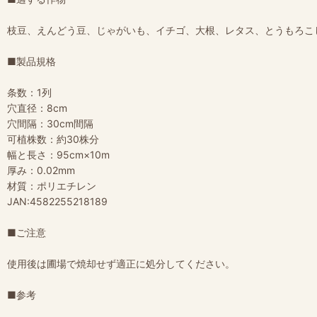
枝豆、えんどう豆、じゃがいも、イチゴ、大根、レタス、とうもろこ
■製品規格
条数：1列
穴直径：8cm
穴間隔：30cm間隔
可植株数：約30株分
幅と長さ：95cm×10m
厚み：0.02mm
材質：ポリエチレン
JAN:4582255218189
■ご注意
使用後は圃場で焼却せず適正に処分してください。
■参考