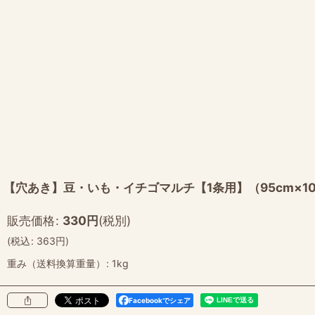
【穴あき】豆・いも・イチゴマルチ【1条用】（95cm×10
販売価格
:
330
円
(税別)
(
税込
:
363
円
)
重み（送料換算重量）
:
1kg
Facebookでシェア