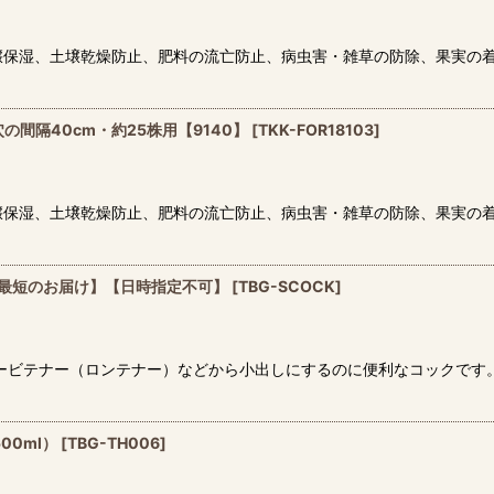
壌保湿、土壌乾燥防止、肥料の流亡防止、病虫害・雑草の防除、果実の
の間隔40cm・約25株用【9140】
[
TKK-FOR18103
]
壌保湿、土壌乾燥防止、肥料の流亡防止、病虫害・雑草の防除、果実の
最短のお届け】【日時指定不可】
[
TBG-SCOCK
]
ービテナー（ロンテナー）などから小出しにするのに便利なコックです。
00ml）
[
TBG-TH006
]