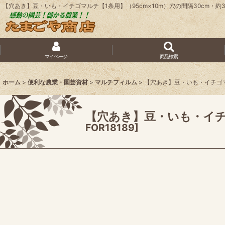
【穴あき】豆・いも・イチゴマルチ【1条用】（95cm×10m）穴の間隔30cm・約
マイページ
商品検索
ホーム
>
便利な農業・園芸資材
>
マルチフィルム
>
【穴あき】豆・いも・イチゴマル
【穴あき】豆・いも・イチゴ
FOR18189
]