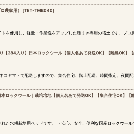
プロ農家用）
[
TET-TMB040
]
イトを使用し、軽量・作業性をアップした種まき専用の培土です。プロ
切り【384入り】日本ロックウール【個人名あて発送OK】【離島OK】【
ロネコヤマトで配送しますので、集合住宅、階上配送、時間指定、夜間配
り】日本ロックウール｜栽培培地【個人名あて発送OK】【集合住宅OK】【
された水耕栽培用ベッドです。 ・安心、安全、便利な国産ロックウール