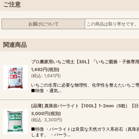
ご注意
お届けについて
この商品は取り寄せです。
関連商品
プロ農家用いちご培土【30L】「いちご親株・子株専
1,492
円
(税別)
(
税込
:
1,641
円
)
いちごの生育に必要な物理性、化学性を整えたいちご
■特徴 ・通気…
[品薄] 真珠岩パーライト【100L】1-2mm（S粒）
3,000
円
(税別)
(
税込
:
3,300
円
)
■特徴 ・パーライトは良質な天然ガラス系岩石（真珠
します。 ・パーラ…