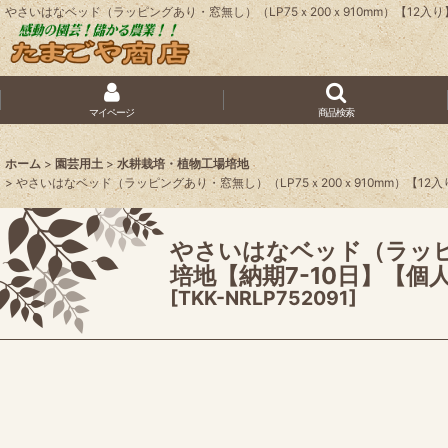
やさいはなベッド（ラッピングあり・窓無し）（LP75ｘ200ｘ910mm）【12
マイページ
商品検索
ホーム
>
園芸用土
>
水耕栽培・植物工場培地
>
やさいはなベッド（ラッピングあり・窓無し）（LP75ｘ200ｘ910mm）【1
やさいはなベッド（ラッピ
培地【納期7-10日】【個
[
TKK-NRLP752091
]