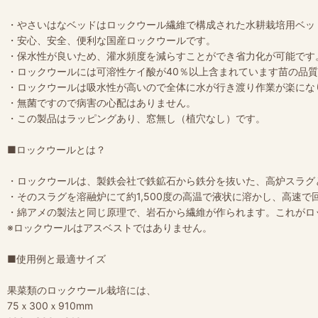
・やさいはなベッドはロックウール繊維で構成された水耕栽培用ベッ
・安心、安全、便利な国産ロックウールです。
・保水性が良いため、灌水頻度を減らすことができ省力化が可能です
・ロックウールには可溶性ケイ酸が40％以上含まれています苗の品
・ロックウールは吸水性が高いので全体に水が行き渡り作業が楽にな
・無菌ですので病害の心配はありません。
・この製品はラッピングあり、窓無し（植穴なし）です。
■ロックウールとは？
・ロックウールは、製鉄会社で鉄鉱石から鉄分を抜いた、高炉スラグ
・そのスラグを溶融炉にて約1,500度の高温で液状に溶かし、高速
・綿アメの製法と同じ原理で、岩石から繊維が作られます。これがロ
※ロックウールはアスベストではありません。
■使用例と最適サイズ
果菜類のロックウール栽培には、
75ｘ300ｘ910mm