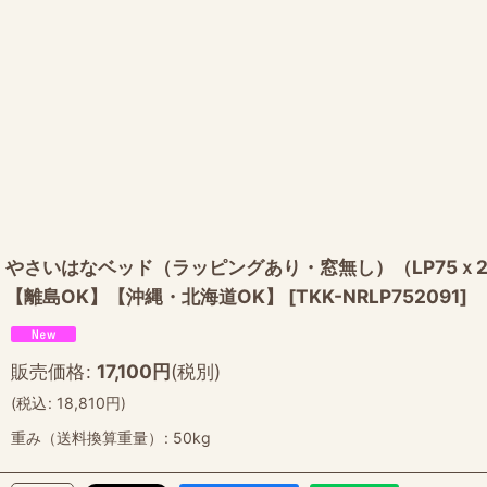
やさいはなベッド（ラッピングあり・窓無し）（LP75ｘ2
【離島OK】【沖縄・北海道OK】
[
TKK-NRLP752091
]
販売価格
:
17,100
円
(税別)
(
税込
:
18,810
円
)
重み（送料換算重量）
:
50kg