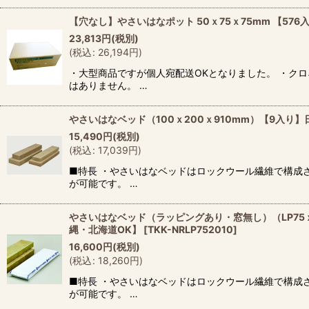
【穴なし】やさいはなポット 50ｘ75ｘ75mm 【5
23,813
円
(税別)
(
税込
:
26,194
円
)
・大型商品ですが個人宛配送OKとなりました。 ・ク
はありません。 …
やさいはなベッド（100ｘ200ｘ910mm）【9入
15,490
円
(税別)
(
税込
:
17,039
円
)
■特長 ・やさいはなベッドはロックウール繊維で構成
が可能です。 …
やさいはなベッド（ラッピングあり・窓無し）（LP75ｘ
縄・北海道OK】
[
TKK-NRLP752010
]
16,600
円
(税別)
(
税込
:
18,260
円
)
■特長 ・やさいはなベッドはロックウール繊維で構成
が可能です。 …