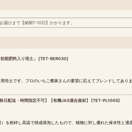
お届けまで【納期7-10日】かかります。
用初期肥料入り培土」
[
TET-BER030
]
専用培土です。プロのいちご農家さんの要望に応えてブレンドしてあり
【日祭日配送・時間指定不可】【有機JAS適合資材】
[
TET-PL100S
]
岩）を粉砕し高温で焼成発泡したもので、植物に対し優れた保水性と適