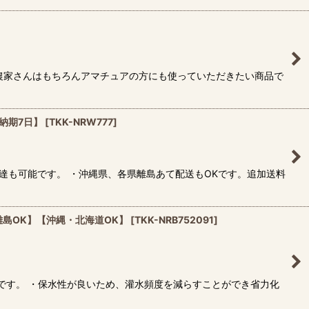
農家さんはもちろんアマチュアの方にも使っていただきたい商品で
納期7日】
[
TKK-NRW777
]
達も可能です。 ・沖縄県、各県離島あて配送もOKです。追加送料
離島OK】【沖縄・北海道OK】
[
TKK-NRB752091
]
です。 ・保水性が良いため、灌水頻度を減らすことができ省力化