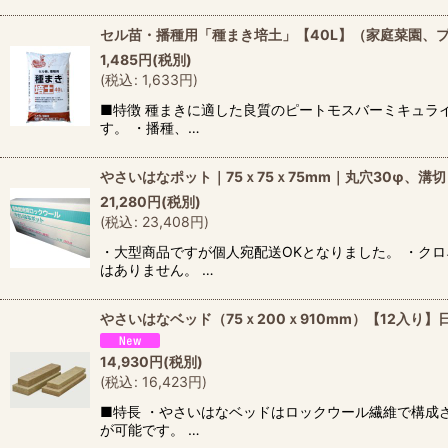
セル苗・播種用「種まき培土」【40L】（家庭菜園、
1,485
円
(税別)
(
税込
:
1,633
円
)
■特徴 種まきに適した良質のピートモスバーミキュラ
す。 ・播種、…
やさいはなポット｜75ｘ75ｘ75mm｜丸穴30φ、溝
21,280
円
(税別)
(
税込
:
23,408
円
)
・大型商品ですが個人宛配送OKとなりました。 ・ク
はありません。 …
やさいはなベッド（75ｘ200ｘ910mm）【12入
14,930
円
(税別)
(
税込
:
16,423
円
)
■特長 ・やさいはなベッドはロックウール繊維で構成
が可能です。 …