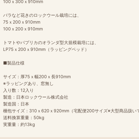
100ｘ300ｘ910mm
バラなど花きのロックウール栽培には、
75ｘ200ｘ910mm
100ｘ200ｘ910mm
トマトやパプリカのオランダ型大規模栽培には、
LP75ｘ200ｘ910mm（ラッピングベッド）
■製品仕様
サイズ：厚75ｘ幅200ｘ長910mm
※ラッピングあり、窓無し
入り数：12入り
製造：日本ロックウール株式会社
製造国：日本
梱包サイズ：310ｘ620ｘ920mm（宅配便200サイズ※大型商品扱い
送料換算重量：50kg
実重量：約13kg