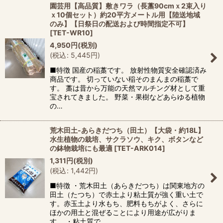
園芸用【高品質】敷きワラ（長藁90cmｘ2束入り
ｘ10個セット）約20平方メートル用【陸送地域
のみ】【日祭日の配送および時間指定不可】
[
TET-WR10
]
4,950
円
(税別)
(
税込
:
5,445
円
)
■特徴 国産の稲藁です。 放射性物質安全確認済み
商品です。 切っていない稲そのまんまの稲藁で
す。 藁は昔から万能の天然マルチング材として重
宝されてきました。 野菜・果樹などあらゆる植物
の…
荒木田土-あらきだつち（田土）【大袋・約18L】
水生植物の栽培、サクラソウ、キク、ボタンなど
の鉢物栽培にも最適
[
TET-ARK014
]
1,311
円
(税別)
(
税込
:
1,442
円
)
■特徴 ・荒木田土（あらきだつち）は関東地方の
田土（たつち）で赤土より粘土質が強く重い土で
す。赤玉土より水もち、肥料もちがよく、さらに
ほかの用土と混ぜることにより用途が広がりま
す。 ・粘土質で…