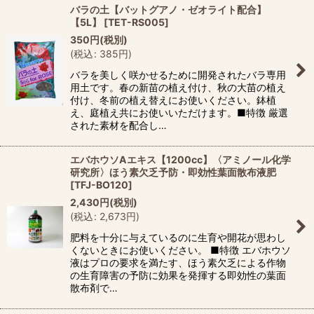
バラの土【バットグアノ・ゼオライト配合】
【5L】
[
TET-RS005
]
350
円
(税別)
(
税込
:
385
円
)
バラを美しく咲かせるために開発されたバラ専用
用土です。春の新苗の植え付け、秋の大苗の植え
付け、冬前の植え替えにお使いください。鉢植
え、庭植え共にお使いいただけます。■特徴 厳選
された素材を配合し…
エバホウソAエキス【1200cc】〈アミノール化学
研究所〉ほう素欠乏予防・即効性葉面散布液肥
[
TFJ-BO120
]
2,430
円
(税別)
(
税込
:
2,673
円
)
肥料を十分に与えているのに生育や開花が思わし
くないときにお使いください。 ■特徴 エバホウソ
液はプロの要求を満たす、ほう素欠乏による作物
の生育障害の予防に効果を発揮する即効性の葉面
散布剤で…