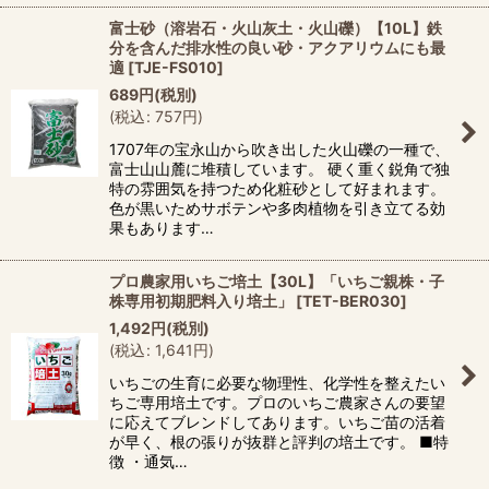
富士砂（溶岩石・火山灰土・火山礫）【10L】鉄
分を含んだ排水性の良い砂・アクアリウムにも最
適
[
TJE-FS010
]
689
円
(税別)
(
税込
:
757
円
)
1707年の宝永山から吹き出した火山礫の一種で、
富士山山麓に堆積しています。 硬く重く鋭角で独
特の雰囲気を持つため化粧砂として好まれます。
色が黒いためサボテンや多肉植物を引き立てる効
果もあります…
プロ農家用いちご培土【30L】「いちご親株・子
株専用初期肥料入り培土」
[
TET-BER030
]
1,492
円
(税別)
(
税込
:
1,641
円
)
いちごの生育に必要な物理性、化学性を整えたい
ちご専用培土です。プロのいちご農家さんの要望
に応えてブレンドしてあります。いちご苗の活着
が早く、根の張りが抜群と評判の培土です。 ■特
徴 ・通気…