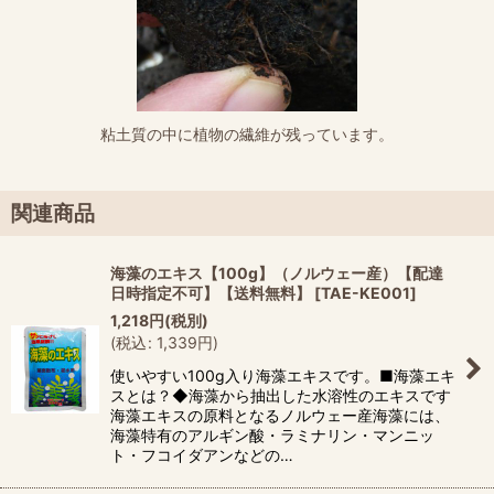
粘土質の中に植物の繊維が残っています。
関連商品
海藻のエキス【100g】（ノルウェー産）【配達
日時指定不可】【送料無料】
[
TAE-KE001
]
1,218
円
(税別)
(
税込
:
1,339
円
)
使いやすい100g入り海藻エキスです。■海藻エキ
スとは？◆海藻から抽出した水溶性のエキスです
海藻エキスの原料となるノルウェー産海藻には、
海藻特有のアルギン酸・ラミナリン・マンニッ
ト・フコイダアンなどの…