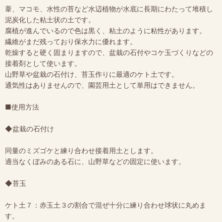
葦、マコモ、水性の苔など水辺植物が水底に長期にわたって堆積し
泥炭化した粘土状の土です。
腐植が進んでいるので色は黒く、粘土のように粘性があります。
繊維がまだ残っており保水力に優れます。
乾燥すると硬く固まりますので、盆栽の石付やコケ玉づくりなどの
接着剤として使います。
山野草や盆栽の石付け、苔玉作りに最適のケト土です。
通気性はありませんので、園芸用土として単用はできません。
■使用方法
◆盆栽の石付け
同量のミズゴケと練り合わせ接着用土とします。
適当なくぼみのある石に、山野草などの固定に使います。
◆苔玉
ケト土７：赤玉土３の割合で混ぜ十分に練り合わせ球状に丸めま
す。