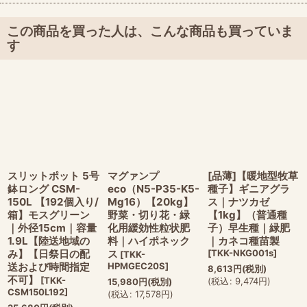
この商品を買った人は、こんな商品も買っていま
す
スリットポット 5号
マグァンプ
[品薄]【暖地型牧草
鉢ロング CSM-
eco（N5-P35-K5-
種子】ギニアグラ
150L 【192個入り/
Mg16）【20kg】
ス｜ナツカゼ
箱】モスグリーン
野菜・切り花・緑
【1kg】（普通種
｜外径15cm｜容量
化用緩効性粒状肥
子）早生種｜緑肥
1.9L【陸送地域の
料｜ハイポネック
｜カネコ種苗製
み】【日祭日の配
ス
[
TKK-NKG001s
]
[
TKK-
送および時間指定
HPMGEC20S
]
8,613
円
(税別)
不可】
[
TKK-
(
税込
:
9,474
円
)
15,980
円
(税別)
CSM150L192
]
(
税込
:
17,578
円
)