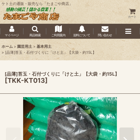
ケト土の通販・販売なら「たまごや商店」
カート
マイページ
商品検索
ご利用案内
送料について
問い合わせ
ホーム
>
園芸用土
>
基本用土
>
[品薄]苔玉・石付づくりに「けと土」【大袋・約15L】
[品薄]苔玉・石付づくりに「けと土」【大袋・約15L】
[
TKK-KT013
]