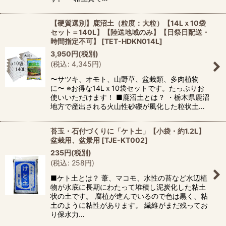
【硬質選別】鹿沼土（粒度：大粒）【14Lｘ10袋
セット＝140L】【陸送地域のみ】【日祭日配送・
時間指定不可】
[
TET-HDKN014L
]
3,950
円
(税別)
(
税込
:
4,345
円
)
〜サツキ、オモト、山野草、盆栽類、多肉植物
に〜 ※お得な14Lｘ10袋セットです。たっぷりお
使いいただけます！ ■鹿沼土とは？ ・栃木県鹿沼
地方で産出される火山性砂礫が風化した粒状土…
苔玉・石付づくりに「ケト土」【小袋・約1.2L】
盆栽用、盆景用
[
TJE-KT002
]
235
円
(税別)
(
税込
:
258
円
)
■ケト土とは？ 葦、マコモ、水性の苔など水辺植
物が水底に長期にわたって堆積し泥炭化した粘土
状の土です。 腐植が進んでいるので色は黒く、粘
土のように粘性があります。 繊維がまだ残ってお
り保水力…