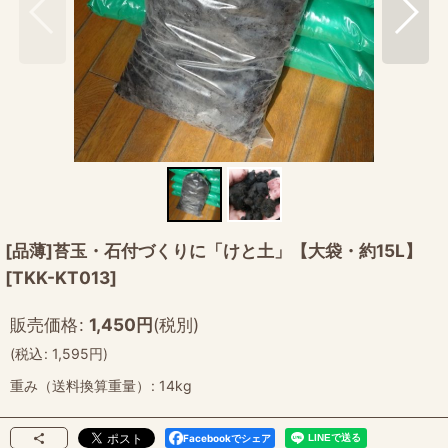
[品薄]苔玉・石付づくりに「けと土」【大袋・約15L】
[
TKK-KT013
]
販売価格
:
1,450
円
(税別)
(
税込
:
1,595
円
)
重み（送料換算重量）
:
14kg
Facebookでシェア