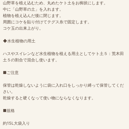
山野草を植え込むため、丸めたケト土をお椀状にします。
中に「山野草の土」を入れます。
植物を植え込んだ後に閉じます。
周囲にコケを貼り付けてテグス糸で固定します。
コケ玉の出来上がり。
◆水生植物の用土
ハスやスイレンなど水生植物を植える用土としてケト土５：荒木田
土５の割合で混合し使います。
■ご注意
保管は乾燥しないように袋に入れ口をしっかり縛って保管してくだ
さい。
乾燥すると硬くなって使い物にならなくなります。
■規格
約15L大袋入り