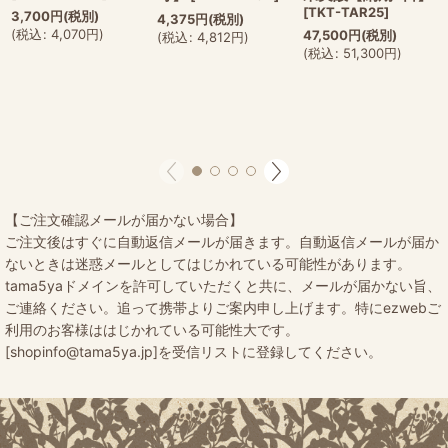
[
TKT-TAR25
]
3,700
円
(税別)
4,375
円
(税別)
(
税込
:
4,070
円
)
47,500
円
(税別)
(
税込
:
4,812
円
)
(
税込
:
51,300
円
)
【ご注文確認メールが届かない場合】
ご注文後はすぐに自動返信メールが届きます。自動返信メールが届か
ないときは迷惑メールとしてはじかれている可能性があります。
tama5yaドメインを許可していただくと共に、メールが届かない旨、
ご連絡ください。追って携帯よりご案内申し上げます。特にezwebご
利用のお客様ははじかれている可能性大です。
[shopinfo@tama5ya.jp]を受信リストに登録してください。