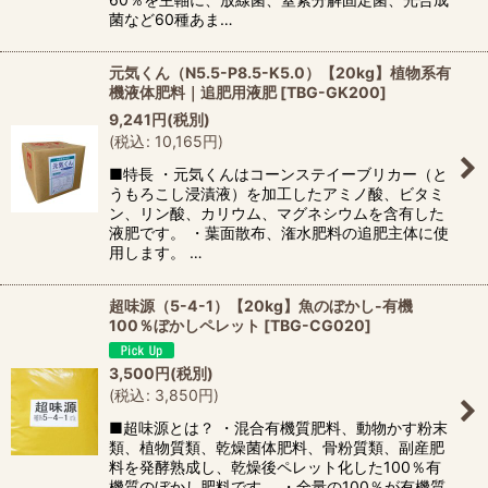
菌など60種あま…
元気くん（N5.5-P8.5-K5.0）【20kg】植物系有
機液体肥料｜追肥用液肥
[
TBG-GK200
]
9,241
円
(税別)
(
税込
:
10,165
円
)
■特長 ・元気くんはコーンステイーブリカー（と
うもろこし浸漬液）を加工したアミノ酸、ビタミ
ン、リン酸、カリウム、マグネシウムを含有した
液肥です。 ・葉面散布、潅水肥料の追肥主体に使
用します。 …
超味源（5-4-1）【20kg】魚のぼかし-有機
100％ぼかしペレット
[
TBG-CG020
]
3,500
円
(税別)
(
税込
:
3,850
円
)
■超味源とは？ ・混合有機質肥料、動物かす粉末
類、植物質類、乾燥菌体肥料、骨粉質類、副産肥
料を発酵熟成し、乾燥後ペレット化した100％有
機質のぼかし肥料です。 ・全量の100％が有機質