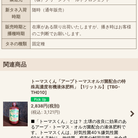
新タネ入荷
随時（通年販売）
時期
販売時期と
在庫がある限り出荷いたしますが、播き時はお客様
播種時期
のご判断でお願いします。
タネの種類
固定種
関連商品
トーマスくん「アープトーマスオルガ菌配合の特
殊高濃度有機液体肥料」【1リットル】
[
TBG-
TH010
]
2,838
円
(税別)
(
税込
:
3,121
円
)
■「トーマスくん」とは？ 土壌の改良に効果のあ
るアープ・トーマス・オルガ菌配合の液体肥料で
す。トーマスくんは、好気性菌40％嫌気性菌
60％を主軸に、放線菌、窒素分解固定菌、光合成