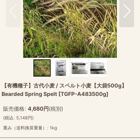
【有機種子】古代小麦 / スペルト小麦【大袋500g】
Bearded Spring Spelt
[
TGFP-A483500g
]
販売価格
:
4,680
円
(税別)
(
税込
:
5,148
円
)
重み（送料換算重量）
:
1kg