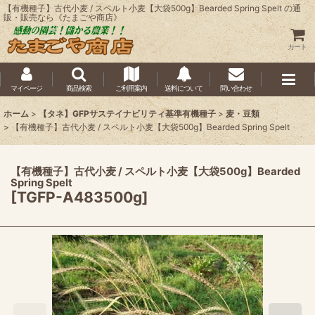
【有機種子】古代小麦 / スペルト小麦【大袋500g】Bearded Spring Spelt の通
販・販売なら《たまごや商店》
カート
マイページ
商品検索
ご利用案内
送料について
問い合わせ
ホーム
>
【タネ】GFPサステイナビリティ基準有機種子
>
麦・豆類
>
【有機種子】古代小麦 / スペルト小麦【大袋500g】Bearded Spring Spelt
【有機種子】古代小麦 / スペルト小麦【大袋500g】Bearded
Spring Spelt
[
TGFP-A483500g
]