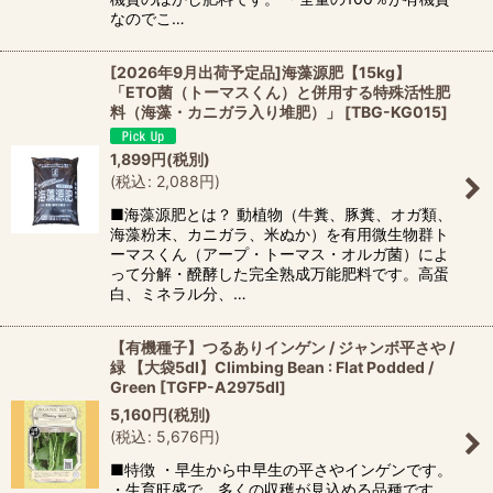
なのでこ…
[2026年9月出荷予定品]海藻源肥【15kg】
「ETO菌（トーマスくん）と併用する特殊活性肥
料（海藻・カニガラ入り堆肥）」
[
TBG-KG015
]
1,899
円
(税別)
(
税込
:
2,088
円
)
■海藻源肥とは？ 動植物（牛糞、豚糞、オガ類、
海藻粉末、カニガラ、米ぬか）を有用微生物群ト
ーマスくん（アープ・トーマス・オルガ菌）によ
って分解・醗酵した完全熟成万能肥料です。高蛋
白、ミネラル分、…
【有機種子】つるありインゲン / ジャンボ平さや /
緑 【大袋5dl】Climbing Bean : Flat Podded /
Green
[
TGFP-A2975dl
]
5,160
円
(税別)
(
税込
:
5,676
円
)
■特徴 ・早生から中早生の平さやインゲンです。
・生育旺盛で、多くの収穫が見込める品種です。