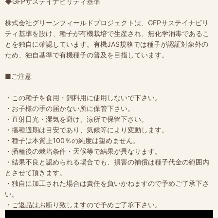
◆GFPサステイナビリティ基準
株式会社グリーンフィールドプロジェクトは、GFPサステイナビリ
ティ基準を設け、種子が有機栽培で生産され、無化学消毒であるこ
とを独自に確認しています。有機JAS規格では種子が認証対象外の
ため、独自基準で有機種子の普及を目指しています。
■ご注意
・この種子を食用・飼料用に使用しないで下さい。
・お子様の手の届かない所に保管下さい。
・直射日光・湿気を避け、涼所で保管下さい。
・播種適期は目安であり、気候等により変動します。
・種子は本質上100％の純度は望めません。
・播種後の栽培条件・天候等で結果が異なります。
・結果不良と認められる場合でも、損害の補償は種子代金の範囲内
とさせて頂きます。
・独自に加工された場合は責任を負いかねますので予めご了承下さ
い。
・ご返品はお断り致しますので予めご了承下さい。