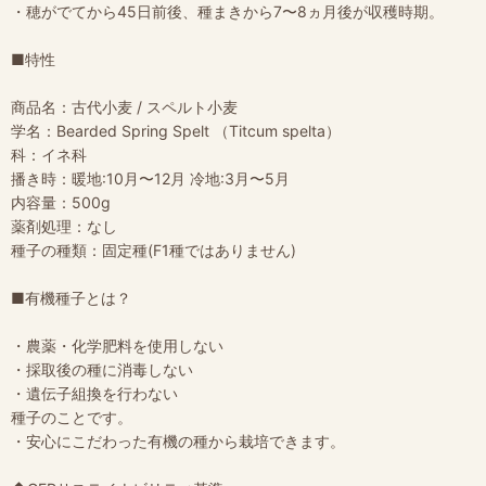
・穂がでてから45日前後、種まきから7〜8ヵ月後が収穫時期。
■特性
商品名：古代小麦 / スペルト小麦
学名：Bearded Spring Spelt （Titcum spelta）
科：イネ科
播き時：暖地:10月〜12月 冷地:3月〜5月
内容量：500g
薬剤処理：なし
種子の種類：固定種(F1種ではありません)
■有機種子とは？
・農薬・化学肥料を使用しない
・採取後の種に消毒しない
・遺伝子組換を行わない
種子のことです。
・安心にこだわった有機の種から栽培できます。