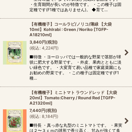
・生育期間が長いのが特徴です。 ・この種子は固
定種です(F1種ではありません)。 ◆育て…
【有機種子】コールラビ/ノリコ/薄緑 【大袋
10ml】Kohlrabi : Green / Noriko
[
TGFP-
A18210ml
]
3,840
円
(税別)
(
税込
:
4,224
円
)
■特徴 ・ヨーロッパでは一般的な野菜で茎部が球
状に肥大する野菜です。 ・外皮、果肉とともに淡
い緑色です。 ・大変育て易い品種で家庭菜園にも
お勧めの野菜です。 ・この種子は固定種です(F1
種…
【有機種子】ミニトマト ラウンドレッド【大袋
20ml】Tomato:Cherry / Round Red
[
TGFP-
A21320ml
]
7,440
円
(税別)
(
税込
:
8,184
円
)
■特長 ・真っ赤な丸型のミニトマトです。 ・果実
は２〜３ｃｍの球形で香り高く、甘みが強くて多