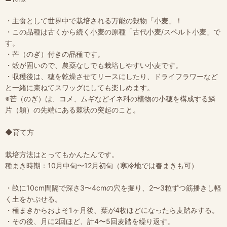
・主食として世界中で栽培される万能の穀物「小麦」！
・この品種は古くから続く小麦の原種「古代小麦/スペルト小麦」で
す。
・芒（のぎ）付きの品種です。
・殻が固いので、農薬なしでも栽培しやすい小麦です。
・収穫後は、穂を乾燥させてリースにしたり、ドライフラワーなど
と一緒に束ねてスワッグにしても楽しめます。
※芒（のぎ）は、コメ、ムギなどイネ科の植物の小穂を構成する鱗
片（穎）の先端にある棘状の突起のこと。
◆育て方
栽培方法はとってもかんたんです。
種まき時期：10月中旬〜12月初旬（寒冷地では春まきも可）
・畝に10cm間隔で深さ3〜4cmの穴を掘り、2〜3粒ずつ筋播きし軽
く土をかぶせる。
・種まきからおよそ1ヶ月後、葉が4枚ほどになったら麦踏みする。
・その後、月に2回ほど、計4〜5回麦踏を繰り返す。