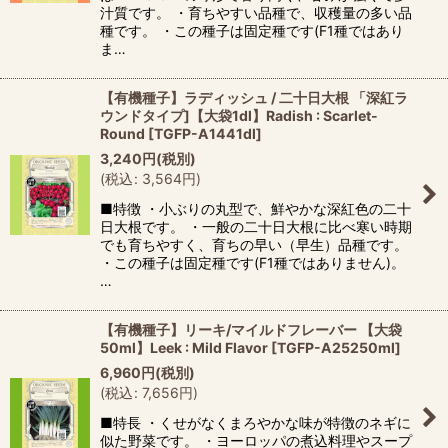
汁質です。 ・育ちやすい品種で、収穫量の多い品
種です。 ・この種子は固定種です(F1種ではあり
ま…
【有機種子】ラディッシュ / 二十日大根 「深紅ラ
ウンドタイプ]【大袋1dl】Radish : Scarlet-
Round
[
TGFP-A1441dl
]
3,240
円
(税別)
(
税込
:
3,564
円
)
■特徴 ・小ぶりの丸型で、鮮やかな深紅色の二十
日大根です。 ・一般の二十日大根に比べ寒い時期
でも育ちやすく、育ちの早い（早生）品種です。
・この種子は固定種です(F1種ではありません)。
…
【有機種子】リーキ/マイルドフレーバー 【大袋
50ml】Leek : Mild Flavor
[
TGFP-A25250ml
]
6,960
円
(税別)
(
税込
:
7,656
円
)
■特長 ・くせがなくまろやかな味が特徴のネギに
似た野菜です。 ・ヨーロッパの煮込料理やスープ