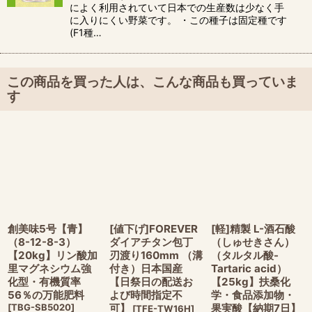
によく利用されていて日本での生産数は少なく手
に入りにくい野菜です。 ・この種子は固定種です
(F1種…
この商品を買った人は、こんな商品も買っていま
す
創美味5号【青】
[値下げ]FOREVER
[軽]精製 L-酒石酸
（8-12-8-3）
ダイアチタン包丁
（しゅせきさん）
【20kg】リン酸加
刃渡り160mm （溝
（タルタル酸-
里マグネシウム強
付き）日本国産
Tartaric acid）
化型・有機質率
【日祭日の配送お
【25kg】扶桑化
56％の万能肥料
よび時間指定不
学・食品添加物・
[
TBG-SB5020
]
可】
果実酸【納期7日】
[
TFE-TW16H
]