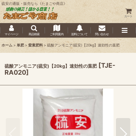
硫安の通販・販売なら《たまごや商店》
カート
マイページ
商品検索
ご利用案内
送料について
問い合わせ
ホーム
>
単肥
>
窒素肥料
>
硫酸アンモニア(硫安)【20kg】速効性の葉肥
[
TJE-
硫酸アンモニア(硫安)【20kg】速効性の葉肥
RA020
]