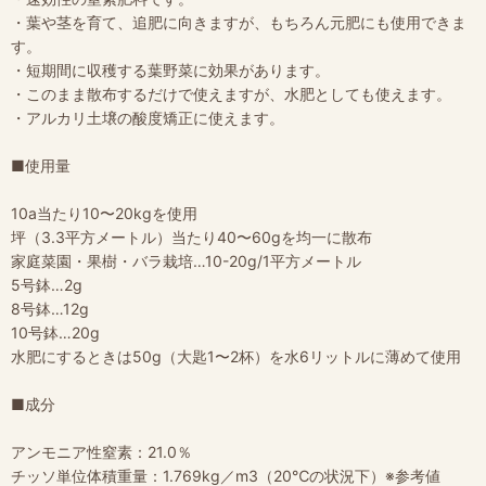
・葉や茎を育て、追肥に向きますが、もちろん元肥にも使用できま
す。
・短期間に収穫する葉野菜に効果があります。
・このまま散布するだけで使えますが、水肥としても使えます。
・アルカリ土壌の酸度矯正に使えます。
■使用量
10a当たり10〜20kgを使用
坪（3.3平方メートル）当たり40〜60gを均一に散布
家庭菜園・果樹・バラ栽培…10-20g/1平方メートル
5号鉢…2g
8号鉢…12g
10号鉢…20g
水肥にするときは50g（大匙1〜2杯）を水6リットルに薄めて使用
■成分
アンモニア性窒素：21.0％
チッソ単位体積重量：1.769kg／m3（20℃の状況下）※参考値