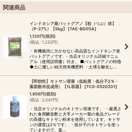
関連商品
インドネシア産バットグアノ【粒（つぶ）状】
（P-27%）【5kg】
[
TAE-BG05A
]
1,120
円
(税別)
(
税込
:
1,232
円
)
・有機栽培に欠かせない高品質なインドネシア産
バットグアノです. ・当店オリジナル詳細マニュ
アル（使用説明書）付き。 ■バットグアノの特徴
◆土に優しい純天然有機肥料 ・土壌を酸化し…
【即効性】キトサン溶液（低粘度・低分子2％・
葉面散布促成用）【1L容器】
[
TCS-0520201
]
1,856
円
(税別)
(
税込
:
2,041
円
)
・当店オリジナルのキトサン溶液です。 ・厳選さ
れた食用醸造酢と大手メーカー製の食品グレード
の高価なキトサン粉末を使用しています。キトサ
ンの濃度は2％です。 ・低分子のキトサンを使っ
ていますので、葉…