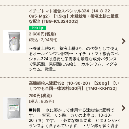
イチゴトマト複合スペシャル324（14-8-22-
Ca5-Mg2）【1.5kg】水耕栽培・養液土耕に最適
な配合
[
TBG-ICL324002
]
2,680
円
(税別)
(
税込
:
2,948
円
)
〜養液土耕2号、養液土耕6号、の代替として使え
るオールインワン肥料〜 ・イチゴトマト複合スペ
シャル324は必要な栄養素を最適な成分バランス
で果菜類、果樹類に供給し、カルシウム、マグネ
シウム、微量…
高機能粉末液肥132（10-30-20）【200g】【い
くつでも全国一律送料530円】
[
TMG-KKH132
]
790
円
(税別)
(
税込
:
869
円
)
■特長 ・水に溶かして使用する速効性の肥料で
す。 ・窒素、リン酸、カリの比率は、10-30-
20（％）です。 ・必要な微量要素、ビタミンがバ
ランスよく含まれています。 ・リン酸が多く含ま