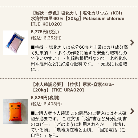
【粒状・赤色】塩化カリ｜塩化カリウム（KCl）
水溶性加里 60％【20kg】Potassium chloride
[
TJE-KCL020
]
5,775
円
(税別)
(
税込
:
6,352
円
)
■特徴 ・塩化カリは成分60％と非常にカリ成分高
く効果的！ ・多くの作物に適する安全な肥料なの
で使いやすい！ ・無硫酸根肥料なので、老朽化水
田や湿田などに好適な肥料です。 ・元肥にも追肥
に…
【本人確認必要】【粒状】尿素-窒素46％-
【20kg】
[
TKE-URA020
]
5,826
円
(税別)
(
税込
:
6,408
円
)
■ご購入者本人確認 この商品のご購入には本人確
認が必要です。 ご注文後「免許書など身分証明書
のコピー」「どのように利用されるか」「栽培し
ている物」「農地所在地と面積」「固定電話（ご
自宅）」をF…