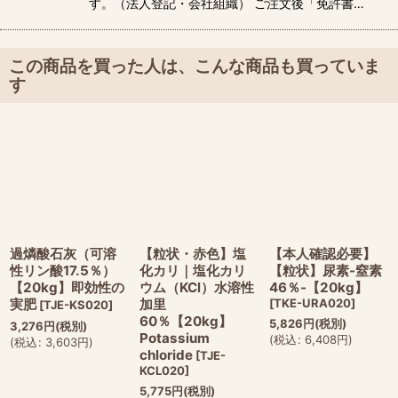
す。（法人登記・会社組織） ご注文後「免許書…
この商品を買った人は、こんな商品も買っていま
す
過燐酸石灰（可溶
【粒状・赤色】塩
【本人確認必要】
性リン酸17.5％）
化カリ｜塩化カリ
【粒状】尿素-窒素
【20kg】即効性の
ウム（KCl）水溶性
46％-【20kg】
実肥
加里
[
TKE-URA020
]
[
TJE-KS020
]
60％【20kg】
5,826
円
(税別)
3,276
円
(税別)
Potassium
(
税込
:
6,408
円
)
(
税込
:
3,603
円
)
chloride
[
TJE-
KCL020
]
5,775
円
(税別)