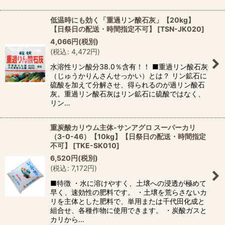
低温時にも効く「重過リン酸石灰」【20kg】
【日祭日の配送・時間指定不可】
[
TSN-JK020
]
4,066
円
(税別)
(
税込
:
4,472
円
)
水溶性リン酸分38.0％含有！！ ■重過リン酸石灰
（じゅうかりんさんせっかい）とは？ リン鉱石に
硫酸を加えて分解させ、得られるのが過リン酸石
灰。重過リン酸石灰はリン鉱石に硫酸ではなく、
リン…
重炭酸カリウム主体-サンアグロ スーパーカリ
（3-0-46）【10kg】【日祭日の配送・時間指定
不可】
[
TKE-SK010
]
6,520
円
(税別)
(
税込
:
7,172
円
)
■特徴 ・水に溶けやすく、土壌への浸透が極めて
早く、速効性の肥料です。 ・土壌を荒らさないカ
リを主体とした肥料で、単用または千代田化成と
組合せ、各種作物に使用できます。 ・炭酸ガスと
カリから…