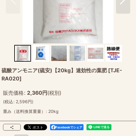
硫酸アンモニア(硫安)【20kg】速効性の葉肥
[
TJE-
RA020
]
販売価格
:
2,360
円
(税別)
(
税込
:
2,596
円
)
重み（送料換算重量）
:
20kg
Facebookでシェア