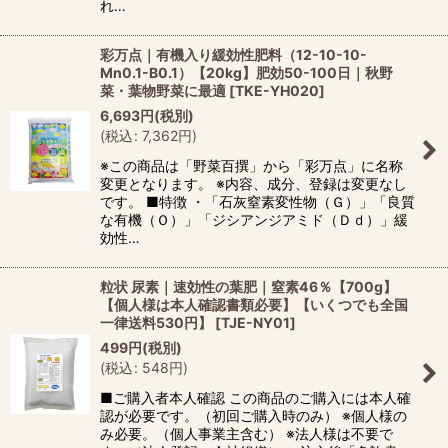
れ…
彩万点｜有機入り緩効性肥料（12-10-10-
Mn0.1-B0.1）【20kg】肥効50-100日｜秋野
菜・葉物野菜に最適
[
TKE-YH020
]
6,693
円
(税別)
(
税込
:
7,362
円
)
※この商品は「野菜百撰」から「彩万点」に名称
変更となります。 ※内容、成分、登録は変更なし
です。 ■特徴 ・「石灰窒素変性物（Ｇ）」「良質
な有機（Ｏ）」「ジシアンジアミド（Ｄｄ）」緩
効性…
粒状 尿素｜速効性の葉肥｜窒素46％【700g】
【個人様は本人確認書類必要】【いくつでも全国
一律送料530円】
[
TJE-NY01
]
499
円
(税別)
(
税込
:
548
円
)
■ご購入者本人確認 この商品のご購入には本人確
認が必要です。（初回ご購入時のみ） ※個人様の
み必要。（個人事業主含む） ※法人様は不要で