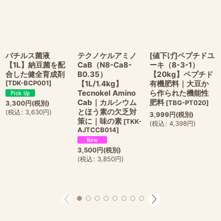
バチルス菌液
テクノケルアミノ
[値下げ]ペプチドユ
【1L】納豆菌を配
CaB（N8-Ca8-
ーキ（8-3-1）
合した健全育成剤
B0.35）
【20kg】ペプチド
[
TDK-BCP001
]
【1L/1.4kg】
有機肥料｜大豆か
Tecnokel Amino
ら作られた機能性
Cab｜カルシウム
肥料
[
TBG-PT020
]
3,300
円
(税別)
とほう素の欠乏対
(
税込
:
3,630
円
)
3,999
円
(税別)
策に｜味の素
[
TKK-
(
税込
:
4,398
円
)
AJTCCB014
]
3,500
円
(税別)
(
税込
:
3,850
円
)