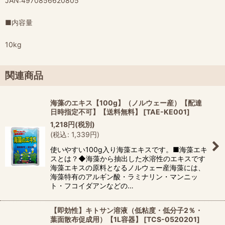
JAN:4970856620805
■内容量
10kg
関連商品
海藻のエキス【100g】（ノルウェー産）【配達
日時指定不可】【送料無料】
[
TAE-KE001
]
1,218
円
(税別)
(
税込
:
1,339
円
)
使いやすい100g入り海藻エキスです。■海藻エキ
スとは？◆海藻から抽出した水溶性のエキスです
海藻エキスの原料となるノルウェー産海藻には、
海藻特有のアルギン酸・ラミナリン・マンニッ
ト・フコイダアンなどの…
【即効性】キトサン溶液（低粘度・低分子2％・
葉面散布促成用）【1L容器】
[
TCS-0520201
]