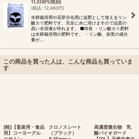
11,328
円
(税別)
(
税込
:
12,460
円
)
水耕栽培用や花芽分化用に追肥として使えるリン
酸カリ肥料です。完全に水に溶けますので品質の
高い水溶液が作れます。 ■特長 ・リン酸カリ肥料
は水耕栽培用の肥料です。 ・リン酸、加里の成分
量が…
この商品を買った人は、こんな商品も買っていま
す
[軽]【畜産用・食品
クロノスシート
高濃度微生物 乳
用】コーヨーグル
（ブラック）
酸バイオガード
コサミン
0.15mmｘ
【10L】天然由来の