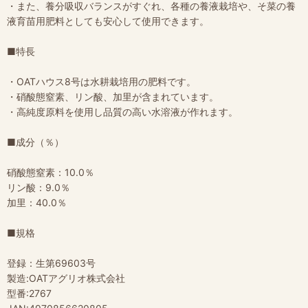
・また、養分吸収バランスがすぐれ、各種の養液栽培や、そ菜の養
液育苗用肥料としても安心して使用できます。
■特長
・OATハウス8号は水耕栽培用の肥料です。
・硝酸態窒素、リン酸、加里が含まれています。
・高純度原料を使用し品質の高い水溶液が作れます。
■成分（％）
硝酸態窒素：10.0％
リン酸：9.0％
加里：40.0％
■規格
登録：生第69603号
製造:OATアグリオ株式会社
型番:2767