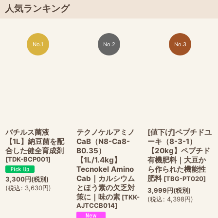
人気ランキング
No.1
No.2
No.3
バチルス菌液
テクノケルアミノ
[値下げ]ペプチドユ
【1L】納豆菌を配
CaB（N8-Ca8-
ーキ（8-3-1）
合した健全育成剤
B0.35）
【20kg】ペプチド
[
TDK-BCP001
]
【1L/1.4kg】
有機肥料｜大豆か
Tecnokel Amino
ら作られた機能性
Cab｜カルシウム
肥料
[
TBG-PT020
]
3,300
円
(税別)
とほう素の欠乏対
(
税込
:
3,630
円
)
3,999
円
(税別)
策に｜味の素
[
TKK-
(
税込
:
4,398
円
)
AJTCCB014
]