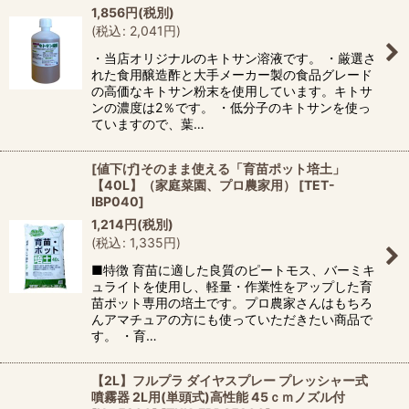
1,856
円
(税別)
(
税込
:
2,041
円
)
・当店オリジナルのキトサン溶液です。 ・厳選さ
れた食用醸造酢と大手メーカー製の食品グレード
の高価なキトサン粉末を使用しています。キトサ
ンの濃度は2％です。 ・低分子のキトサンを使っ
ていますので、葉…
[値下げ]そのまま使える「育苗ポット培土」
【40L】（家庭菜園、プロ農家用）
[
TET-
IBP040
]
1,214
円
(税別)
(
税込
:
1,335
円
)
■特徴 育苗に適した良質のピートモス、バーミキ
ュライトを使用し、軽量・作業性をアップした育
苗ポット専用の培土です。プロ農家さんはもちろ
んアマチュアの方にも使っていただきたい商品で
す。 ・育…
【2L】フルプラ ダイヤスプレー プレッシャー式
噴霧器 2L用(単頭式)高性能 45ｃｍノズル付