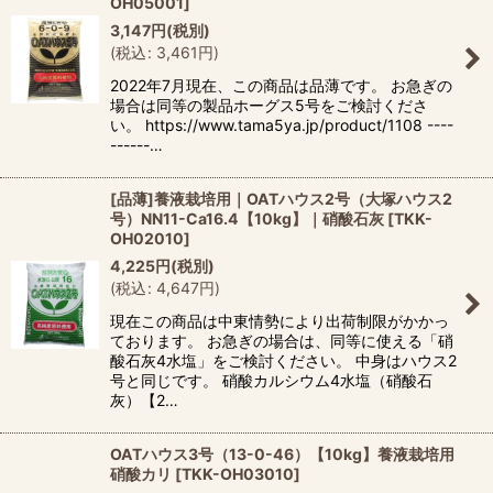
OH05001
]
3,147
円
(税別)
(
税込
:
3,461
円
)
2022年7月現在、この商品は品薄です。 お急ぎの
場合は同等の製品ホーグス5号をご検討くださ
い。 https://www.tama5ya.jp/product/1108 ----
------…
[品薄]養液栽培用｜OATハウス2号（大塚ハウス2
号）NN11-Ca16.4【10kg】｜硝酸石灰
[
TKK-
OH02010
]
4,225
円
(税別)
(
税込
:
4,647
円
)
現在この商品は中東情勢により出荷制限がかかっ
ております。 お急ぎの場合は、同等に使える「硝
酸石灰4水塩」をご検討ください。 中身はハウス2
号と同じです。 硝酸カルシウム4水塩（硝酸石
灰）【2…
OATハウス3号（13-0-46）【10kg】養液栽培用
硝酸カリ
[
TKK-OH03010
]