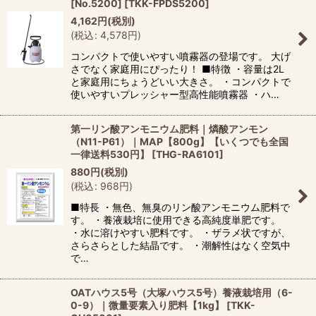
[No.5200]
[
TKK-FPDS5200
]
4,162
円
(税別)
(
税込
:
4,578
円
)
コンパクトで使いやすい噴霧器の登場です。 大げ
さでなく家庭用にぴったり！ ■特徴 ・容量は2L
と家庭用にちょうどいい大きさ。 ・コンパクトで
使いやすいプレッシャー型高性能噴霧器 ・ハ…
第一リン酸アンモニウム肥料｜燐酸アンモン
（N11-P61）｜MAP【800g】【いくつでも全国
一律送料530円】
[
THG-RA6101
]
880
円
(税別)
(
税込
:
968
円
)
■特長 ・無色、無臭のリン酸アンモニウム肥料で
す。 ・養液栽培に使用できる高純度単肥です。
・水に溶けやすい肥料です。 ・ザラメ状ですが、
さらさらとした結晶です。 ・潮解性はなく空気中
で…
OATハウス5号（大塚ハウス5号）養液栽培用（6-
0-9）｜微量要素入り肥料【1kg】
[
TKK-