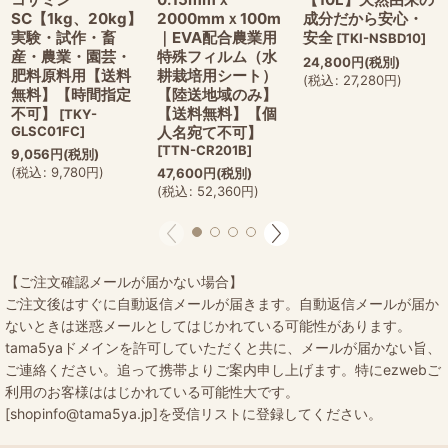
SC【1kg、20kg】
2000mmｘ100m
成分だから安心・
実験・試作・畜
｜EVA配合農業用
安全
[
TKI-NSBD10
]
産・農業・園芸・
特殊フィルム（水
24,800
円
(税別)
肥料原料用【送料
耕栽培用シート）
(
税込
:
27,280
円
)
無料】【時間指定
【陸送地域のみ】
不可】
【送料無料】【個
[
TKY-
GLSC01FC
]
人名宛て不可】
[
TTN-CR201B
]
9,056
円
(税別)
(
税込
:
9,780
円
)
47,600
円
(税別)
(
税込
:
52,360
円
)
【ご注文確認メールが届かない場合】
ご注文後はすぐに自動返信メールが届きます。自動返信メールが届か
ないときは迷惑メールとしてはじかれている可能性があります。
tama5yaドメインを許可していただくと共に、メールが届かない旨、
ご連絡ください。追って携帯よりご案内申し上げます。特にezwebご
利用のお客様ははじかれている可能性大です。
[shopinfo@tama5ya.jp]を受信リストに登録してください。