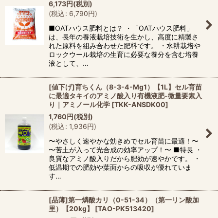
6,173
円
(税別)
(
税込
:
6,790
円
)
■OATハウス肥料とは？ ・「OATハウス肥料」
は、長年の養液栽培技術を生かし、高度に精製さ
れた原料を組み合わせた肥料です。 ・水耕栽培や
ロックウール栽培の生育に必要な養分を含む培養
液として、…
[値下げ]育ちくん（8-3-4-Mg1）【1L】セル育苗
に最適タキイのアミノ酸入り有機液肥-微量要素入
り｜アミノール化学
[
TKK-ANSDK00
]
1,760
円
(税別)
(
税込
:
1,936
円
)
〜やさしく速やかな効きめでセル育苗に最適！〜
〜苦土が入って光合成の効率アップ！〜 ■特長 ・
良質なアミノ酸入りだから肥効が速やかです。 ・
低温期での肥効や葉面からの吸収が優れていま
す…
[品薄]第一燐酸カリ（0-51-34）（第一リン酸加
里）【20kg】
[
TAO-PK513420
]