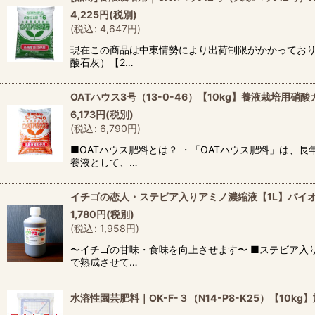
4,225
円
(税別)
(
税込
:
4,647
円
)
現在この商品は中東情勢により出荷制限がかかっており
酸石灰）【2…
OATハウス3号（13-0-46）【10kg】養液栽培用硝酸
6,173
円
(税別)
(
税込
:
6,790
円
)
■OATハウス肥料とは？ ・「OATハウス肥料」は
養液として、…
イチゴの恋人・ステビア入りアミノ濃縮液【1L】バイ
1,780
円
(税別)
(
税込
:
1,958
円
)
〜イチゴの甘味・食味を向上させます〜 ■ステビア入
で熟成させて…
水溶性園芸肥料｜OK-F-３（N14-P8-K25）【10