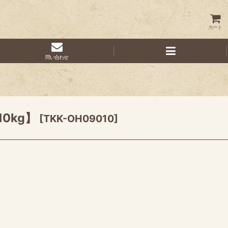
カート
問い合わせ
0kg】
[
TKK-OH09010
]