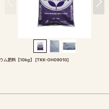
リウム肥料【10kg】
[
TKK-OH09010
]