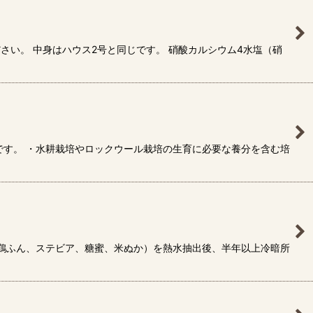
い。 中身はハウス2号と同じです。 硝酸カルシウム4水塩（硝
です。 ・水耕栽培やロックウール栽培の生育に必要な養分を含む培
（鶏ふん、ステビア、糖蜜、米ぬか）を熱水抽出後、半年以上冷暗所
]