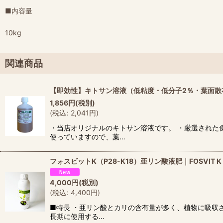
■内容量
10kg
関連商品
【即効性】キトサン溶液（低粘度・低分子2％・葉面散
1,856
円
(税別)
(
税込
:
2,041
円
)
・当店オリジナルのキトサン溶液です。 ・厳選された
使っていますので、葉…
フォスビットK（P28-K18）亜リン酸液肥｜FOSVIT
4,000
円
(税別)
(
税込
:
4,400
円
)
■特長 ・亜リン酸とカリの含有量が多く、植物に吸収
長期に使用する…