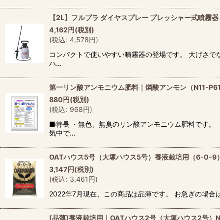
【2L】フルプラ ダイヤスプレー プレッシャー式噴霧器 2L
4,162
円
(税別)
(
税込
:
4,578
円
)
コンパクトで使いやすい噴霧器の登場です。 大げさでな
ハ…
第一リン酸アンモニウム肥料｜燐酸アンモン（N11-P6
880
円
(税別)
(
税込
:
968
円
)
■特長 ・無色、無臭のリン酸アンモニウム肥料です。
気中で…
OATハウス5号（大塚ハウス5号）養液栽培用（6-0-9
3,147
円
(税別)
(
税込
:
3,461
円
)
2022年7月現在、この商品は品薄です。 お急ぎの場合は同等の製品ホ
[品薄]養液栽培用｜OATハウス2号（大塚ハウス2号）NN1