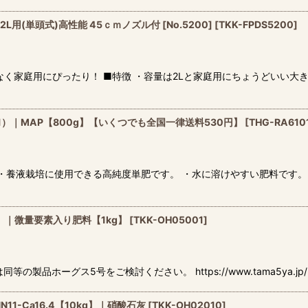
用(単頭式)高性能 45ｃｍノズル付 [No.5200]
[
TKK-FPDS5200
]
く家庭用にぴったり！ ■特徴 ・容量は2Lと家庭用にちょうどいい大
1）｜MAP【800g】【いくつでも全国一律送料530円】
[
THG-RA610
 ・養液栽培に使用できる高純度単肥です。 ・水に溶けやすい肥料です。
）｜微量要素入り肥料【1kg】
[
TKK-OH05001
]
ーグス5号をご検討ください。 https://www.tama5ya.jp/product
1-Ca16.4【10kg】｜硝酸石灰
[
TKK-OH02010
]