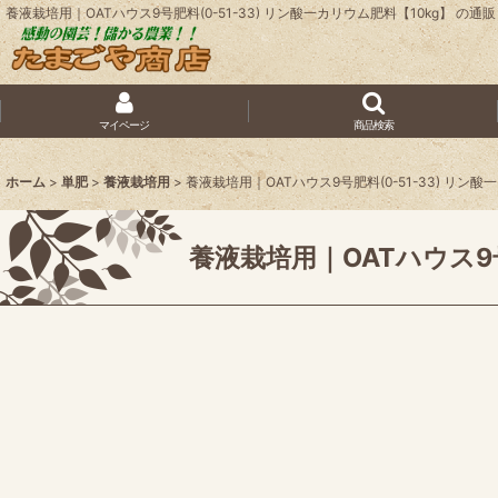
養液栽培用｜OATハウス9号肥料(0-51-33) リン酸一カリウム肥料【10kg】 
マイページ
商品検索
ホーム
>
単肥
>
養液栽培用
>
養液栽培用｜OATハウス9号肥料(0-51-33) リン酸
養液栽培用｜OATハウス9号