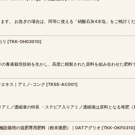
ます。 お急ぎの場合は、同等に使える「硝酸石灰4水塩」をご検討くださ
カリ
[
TKK-OH03010
]
、長年の養液栽培技術を生かし、高度に精製された原料を組み合わせた肥料
オエキス｜アミノ-コンク
[
TKSS-AC001
]
りアミノ濃縮液の特長 ・ステビア入りアミノ濃縮液は原料となる堆肥
kg】施設栽培の追肥専用肥料（粉末液肥）｜OATアグリオ
[
TKK-OKF0310