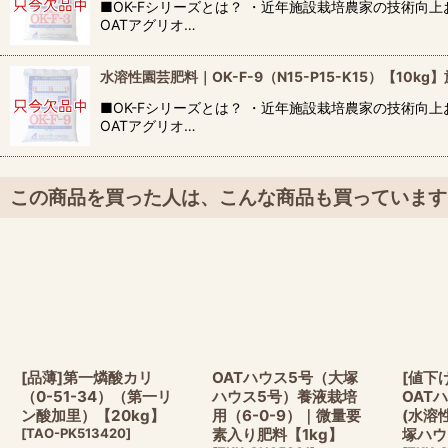
■OK-Fシリーズとは？ ・近年施設栽培農家の技術
OATアグリオ…
水溶性園芸肥料｜OK-F-9（N15-P15-K15）【1
■OK-Fシリーズとは？ ・近年施設栽培農家の技術
OATアグリオ…
この商品を買った人は、こんな商品も買っています
[品薄]第一燐酸カリ
OATハウス5号（大塚
[値下
（0-51-34）（第一リ
ハウス5号）養液栽培
OAT
ン酸加里）【20kg】
用（6-0-9）｜微量要
(水溶
[
TAO-PK513420
]
素入り肥料【1kg】
塚ハウ