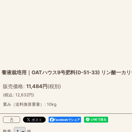
養液栽培用｜OATハウス9号肥料(0-51-33) リン酸一カ
販売価格
:
11,484
円
(税別)
(
税込
:
12,632
円
)
重み（送料換算重量）
:
10kg
Facebookでシェア
数量
:
個