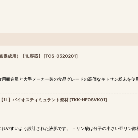
布促成用）【1L容器】
[
TCS-0520201
]
食用醸造酢と大手メーカー製の食品グレードの高価なキトサン粉末を使用
 K【1L】バイオスティミュラント資材
[
TKK-HFOSVK01
]
されやすいよう設計された液肥です。 ・リン酸は分子の小さい亜リン酸