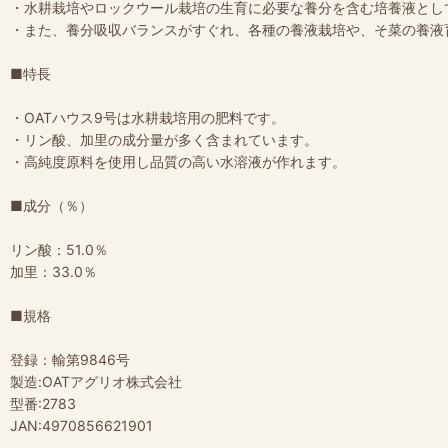
・水耕栽培やロックウール栽培の生育に必要な養分を含む培養液とし
・また、養分吸収バランスがすぐれ、各種の養液栽培や、そ菜の養液
■特長
・OATハウス9号は水耕栽培用の肥料です。
・リン酸、加里の成分量が多く含まれています。
・高純度原料を使用し品質の高い水溶液が作れます。
■成分（％）
リン酸：51.0％
加里：33.0％
■規格
登録：輸第9846号
製造:OATアグリオ株式会社
型番:2783
JAN:4970856621901