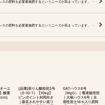
ランスの肥料を必要量施肥するというニーズが高まっています。 ・
ランスの肥料を必要量施肥するというニーズが高まっています。 ・
ムオーエ
[品薄]亜りん酸粒状2号
OATハウス6号
g】酸素
（0-10-7）【10kg】
（MgO）｜養液栽培用
ピンポイント利用向き
｜大塚ハウス6号｜水
X010
]
｜吸収されやすい亜リ
溶性苦土16％入り肥料