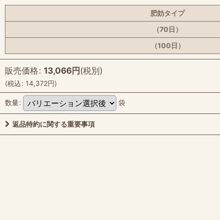
肥効タイプ
（70日）
（100日）
販売価格
:
13,066
円
(税別)
(
税込
:
14,372
円
)
数量
:
袋
返品特約に関する重要事項