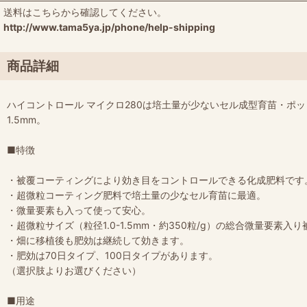
送料はこちらから確認してください。
http://www.tama5ya.jp/phone/help-shipping
商品詳細
ハイコントロール マイクロ280は培土量が少ないセル成型育苗・ポ
1.5mm。
■特徴
・被覆コーティングにより効き目をコントロールできる化成肥料です
・超微粒コーティング肥料で培土量の少なセル育苗に最適。
・微量要素も入って使って安心。
・超微粒サイズ（粒径1.0-1.5mm・約350粒/g）の総合微量要素入
・畑に移植後も肥効は継続して効きます。
・肥効は70日タイプ、100日タイプがあります。
（選択肢よりお選びください）
■用途