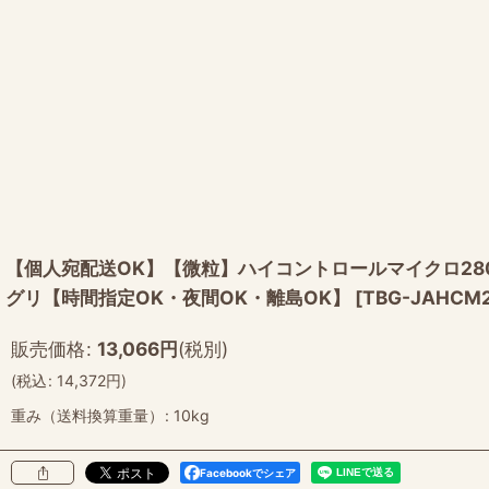
【個人宛配送OK】【微粒】ハイコントロールマイクロ280
グリ【時間指定OK・夜間OK・離島OK】
[
TBG-JAHCM
販売価格
:
13,066
円
(税別)
(
税込
:
14,372
円
)
重み（送料換算重量）
:
10kg
Facebookでシェア