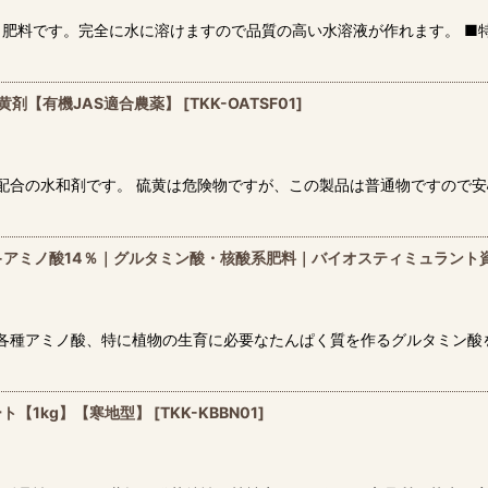
肥料です。完全に水に溶けますので品質の高い水溶液が作れます。 ■特
硫黄剤【有機JAS適合農薬】
[
TKK-OATSF01
]
ウ配合の水和剤です。 硫黄は危険物ですが、この製品は普通物ですので安
窒素7％-アミノ酸14％｜グルタミン酸・核酸系肥料｜バイオスティミュラン
・各種アミノ酸、特に植物の生育に必要なたんぱく質を作るグルタミン酸
ト【1kg】【寒地型】
[
TKK-KBBN01
]