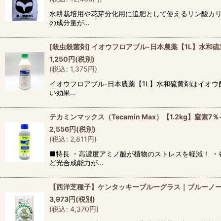
水耕栽培用や花芽分化用に追肥として使えるリン酸カリ
の成分量が…
[殺虫殺菌剤] イオウフロアブル-日本農薬【1L】水和
1,250
円
(税別)
(
税込
:
1,375
円
)
イオウフロアブル-日本農薬【1L】水和硫黄剤はイオ
い効果…
テカミンマックス（Tecamin Max）【1.2kg】
2,556
円
(税別)
(
税込
:
2,811
円
)
■特長 ・高濃度アミノ酸が植物のストレスを軽減！ 
ど光合成能力が…
【西洋芝種子】ケンタッキーブルーグラス｜ブルーノー
3,973
円
(税別)
(
税込
:
4,370
円
)