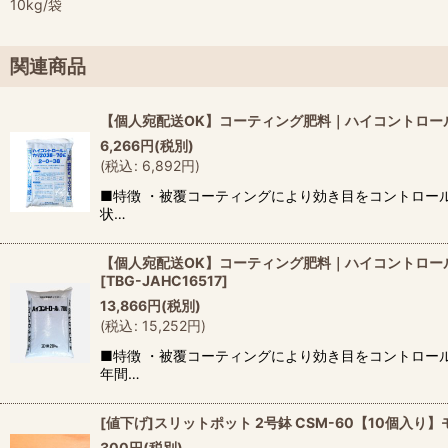
10kg/袋
関連商品
【個人宛配送OK】コーティング肥料｜ハイコントロール 
6,266
円
(税別)
(
税込
:
6,892
円
)
■特徴 ・被覆コーティングにより効き目をコントロール
状…
【個人宛配送OK】コーティング肥料｜ハイコントロール 
[
TBG-JAHC16517
]
13,866
円
(税別)
(
税込
:
15,252
円
)
■特徴 ・被覆コーティングにより効き目をコントロール
年間…
[値下げ]スリットポット 2号鉢 CSM-60【10個入り】モス
300
円
(税別)