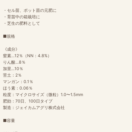
・セル苗、ポット苗の元肥に
・育苗中の箱栽培に
・芝生の肥料として
■規格
《成分》
窒素…12％（NN：4.8%）
りん酸…8％
加里…10％
苦土：2％
マンガン：0.1％
ほう素：0.06％
粒度：マイクロサイズ（微粒）1.0〜1.5mm
肥効：70日、100日タイプ
製造：ジェイカムアグリ株式会社
■容量