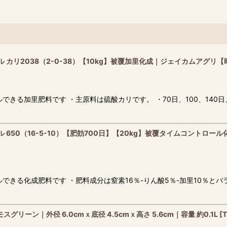
カリ2038（2-0-38）【10kg】被覆加里化成｜ジェイカムアグリ【
できる加里肥料です ・主原料は硫酸カリです。 ・70日、100、140
650（16-5-10）【肥効700日】【20kg】被覆タイムコントロ
できる化成肥料です ・肥料成分は窒素16％-りん酸5％-加里10％とバ
グリーン｜外径 6.0cmｘ底径 4.5cmｘ高さ 5.6cm｜容量 約0.1L
[