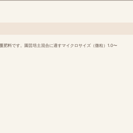
覆肥料です。園芸培土混合に適すマイクロサイズ（微粒）1.0〜