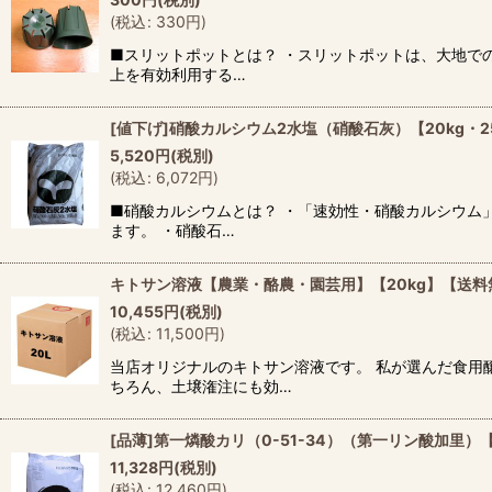
(
税込
:
330
円
)
■スリットポットとは？ ・スリットポットは、大地で
上を有効利用する…
[値下げ]硝酸カルシウム2水塩（硝酸石灰）【20kg・25
5,520
円
(税別)
(
税込
:
6,072
円
)
■硝酸カルシウムとは？ ・「速効性・硝酸カルシウム
ます。 ・硝酸石…
キトサン溶液【農業・酪農・園芸用】【20kg】【送料
10,455
円
(税別)
(
税込
:
11,500
円
)
当店オリジナルのキトサン溶液です。 私が選んだ食用
ちろん、土壌潅注にも効…
[品薄]第一燐酸カリ（0-51-34）（第一リン酸加里）【
11,328
円
(税別)
(
税込
:
12,460
円
)