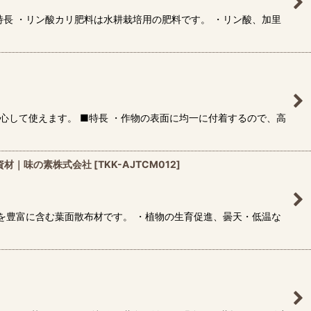
長 ・リン酸カリ肥料は水耕栽培用の肥料です。 ・リン酸、加里
心して使えます。 ■特長 ・作物の表面に均一に付着するので、高
ト資材｜味の素株式会社
[
TKK-AJTCM012
]
を豊富に含む葉面散布材です。 ・植物の生育促進、曇天・低温な