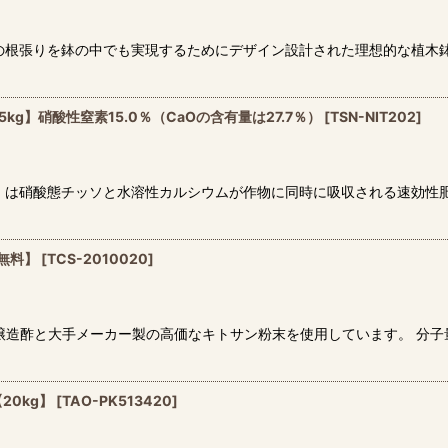
の根張りを鉢の中でも実現するためにデザイン設計された理想的な植木鉢
kg】硝酸性窒素15.0％（CaOの含有量は27.7％）
[
TSN-NIT202
]
」は硝酸態チッソと水溶性カルシウムが作物に同時に吸収される速効性
無料】
[
TCS-2010020
]
醸造酢と大手メーカー製の高価なキトサン粉末を使用しています。 分
20kg】
[
TAO-PK513420
]