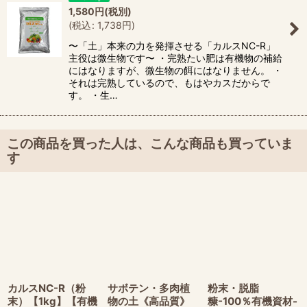
1,580
円
(税別)
(
税込
:
1,738
円
)
〜「土」本来の力を発揮させる「カルスNC-R」
主役は微生物です〜 ・完熟たい肥は有機物の補給
にはなりますが、微生物の餌にはなりません。 ・
それは完熟しているので、もはやカスだからで
す。 ・生…
この商品を買った人は、こんな商品も買っていま
す
カルスNC-R（粉
サボテン・多肉植
粉末・脱脂
末）【1kg】【有機
物の土《高品質》
糠-100％有機資材-