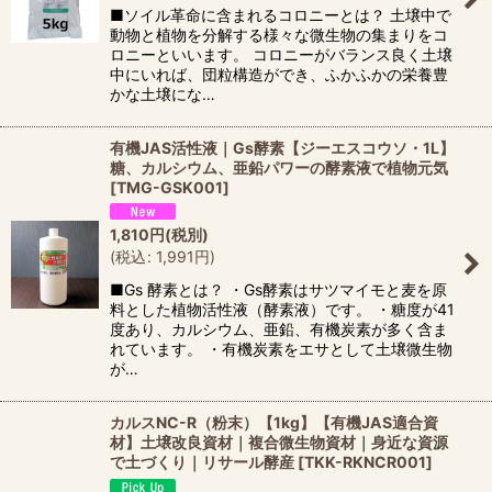
■ソイル革命に含まれるコロニーとは？ 土壌中で
動物と植物を分解する様々な微生物の集まりをコ
ロニーといいます。 コロニーがバランス良く土壌
中にいれば、団粒構造ができ、ふかふかの栄養豊
かな土壌にな…
有機JAS活性液｜Gs酵素【ジーエスコウソ・1L】
糖、カルシウム、亜鉛パワーの酵素液で植物元気
[
TMG-GSK001
]
1,810
円
(税別)
(
税込
:
1,991
円
)
■Gs 酵素とは？ ・Gs酵素はサツマイモと麦を原
料とした植物活性液（酵素液）です。 ・糖度が41
度あり、カルシウム、亜鉛、有機炭素が多く含ま
れています。 ・有機炭素をエサとして土壌微生物
が…
カルスNC-R（粉末）【1kg】【有機JAS適合資
材】土壌改良資材｜複合微生物資材｜身近な資源
で土づくり｜リサール酵産
[
TKK-RKNCR001
]