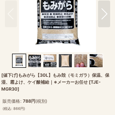
[値下げ]もみがら【30L】もみ殻（モミガラ）保温、保
湿、霜よけ、ケイ酸補給｜※メーカーお任せ
[
TJE-
MGR30
]
販売価格
:
788
円
(税別)
(
税込
:
866
円
)