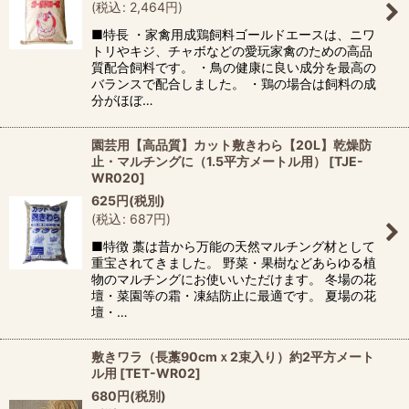
(
税込
:
2,464
円
)
■特長 ・家禽用成鶏飼料ゴールドエースは、ニワ
トリやキジ、チャボなどの愛玩家禽のための高品
質配合飼料です。 ・鳥の健康に良い成分を最高の
バランスで配合しました。 ・鶏の場合は飼料の成
分がほぼ…
園芸用【高品質】カット敷きわら【20L】乾燥防
止・マルチングに（1.5平方メートル用）
[
TJE-
WR020
]
625
円
(税別)
(
税込
:
687
円
)
■特徴 藁は昔から万能の天然マルチング材として
重宝されてきました。 野菜・果樹などあらゆる植
物のマルチングにお使いいただけます。 冬場の花
壇・菜園等の霜・凍結防止に最適です。 夏場の花
壇・…
敷きワラ（長藁90cmｘ2束入り）約2平方メート
ル用
[
TET-WR02
]
680
円
(税別)