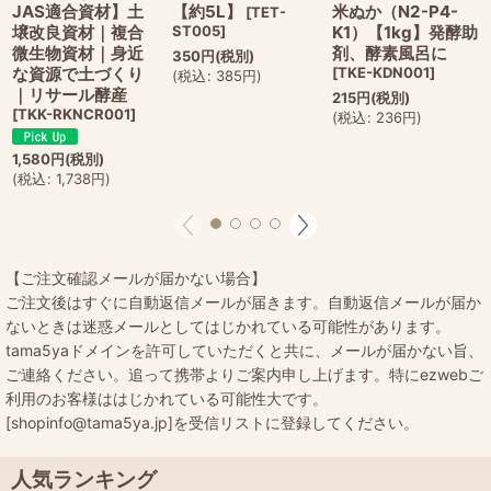
JAS適合資材】土
【約5L】
米ぬか（N2-P4-
[
TET-
壌改良資材｜複合
ST005
]
K1）【1kg】発酵助
微生物資材｜身近
剤、酵素風呂に
350
円
(税別)
な資源で土づくり
[
TKE-KDN001
]
(
税込
:
385
円
)
｜リサール酵産
215
円
(税別)
[
TKK-RKNCR001
]
(
税込
:
236
円
)
1,580
円
(税別)
(
税込
:
1,738
円
)
【ご注文確認メールが届かない場合】
ご注文後はすぐに自動返信メールが届きます。自動返信メールが届か
ないときは迷惑メールとしてはじかれている可能性があります。
tama5yaドメインを許可していただくと共に、メールが届かない旨、
ご連絡ください。追って携帯よりご案内申し上げます。特にezwebご
利用のお客様ははじかれている可能性大です。
[shopinfo@tama5ya.jp]を受信リストに登録してください。
人気ランキング