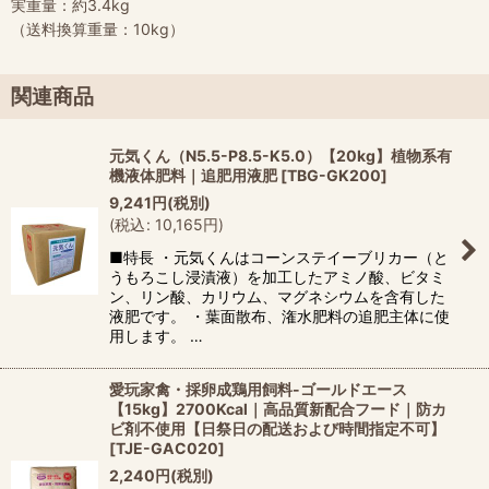
実重量：約3.4kg
（送料換算重量：10kg）
関連商品
元気くん（N5.5-P8.5-K5.0）【20kg】植物系有
機液体肥料｜追肥用液肥
[
TBG-GK200
]
9,241
円
(税別)
(
税込
:
10,165
円
)
■特長 ・元気くんはコーンステイーブリカー（と
うもろこし浸漬液）を加工したアミノ酸、ビタミ
ン、リン酸、カリウム、マグネシウムを含有した
液肥です。 ・葉面散布、潅水肥料の追肥主体に使
用します。 …
愛玩家禽・採卵成鶏用飼料-ゴールドエース
【15kg】2700Kcal｜高品質新配合フード｜防カ
ビ剤不使用【日祭日の配送および時間指定不可】
[
TJE-GAC020
]
2,240
円
(税別)