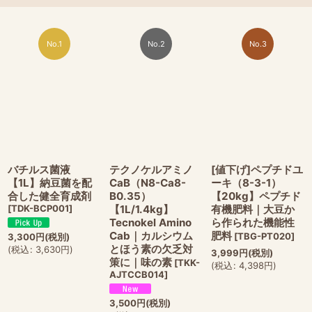
No.1
No.2
No.3
バチルス菌液
テクノケルアミノ
[値下げ]ペプチドユ
【1L】納豆菌を配
CaB（N8-Ca8-
ーキ（8-3-1）
合した健全育成剤
B0.35）
【20kg】ペプチド
[
TDK-BCP001
]
【1L/1.4kg】
有機肥料｜大豆か
Tecnokel Amino
ら作られた機能性
Cab｜カルシウム
肥料
[
TBG-PT020
]
3,300
円
(税別)
とほう素の欠乏対
(
税込
:
3,630
円
)
3,999
円
(税別)
策に｜味の素
[
TKK-
(
税込
:
4,398
円
)
AJTCCB014
]
3,500
円
(税別)