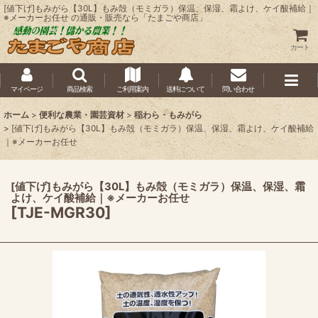
[値下げ]もみがら【30L】もみ殻（モミガラ）保温、保湿、霜よけ、ケイ酸補給｜
※メーカーお任せ の通販・販売なら「たまごや商店」
カート
マイページ
商品検索
ご利用案内
送料について
問い合わせ
ホーム
>
便利な農業・園芸資材
>
稲わら・もみがら
>
[値下げ]もみがら【30L】もみ殻（モミガラ）保温、保湿、霜よけ、ケイ酸補給
｜※メーカーお任せ
[値下げ]もみがら【30L】もみ殻（モミガラ）保温、保湿、霜
よけ、ケイ酸補給｜※メーカーお任せ
[
TJE-MGR30
]