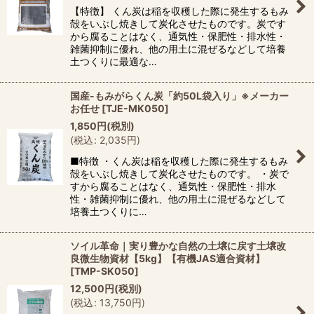
【特徴】 くん炭は稲を収穫した際に発生するもみ
殻をいぶし焼きして炭化させたものです。炭です
から腐ることはなく、通気性・保肥性・排水性・
雑菌抑制に優れ、他の用土に混ぜるなどして培養
土つくりに最適な…
国産-もみがらくん炭「約50L袋入り」※メーカー
お任せ
[
TJE-MK050
]
1,850
円
(税別)
(
税込
:
2,035
円
)
■特徴 ・くん炭は稲を収穫した際に発生するもみ
殻をいぶし焼きして炭化させたものです。 ・炭で
すから腐ることはなく、通気性・保肥性・排水
性・雑菌抑制に優れ、他の用土に混ぜるなどして
培養土つくりに…
ソイル革命｜実り豊かな自然の土壌に戻す土壌改
良微生物資材【5kg】【有機JAS適合資材】
[
TMP-SK050
]
12,500
円
(税別)
(
税込
:
13,750
円
)