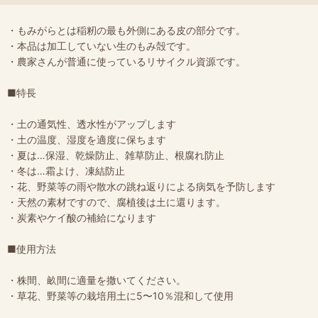
・もみがらとは稲籾の最も外側にある皮の部分です。
・本品は加工していない生のもみ殻です。
・農家さんが普通に使っているリサイクル資源です。
■特長
・土の通気性、透水性がアップします
・土の温度、湿度を適度に保ちます
・夏は…保湿、乾燥防止、雑草防止、根腐れ防止
・冬は…霜よけ、凍結防止
・花、野菜等の雨や散水の跳ね返りによる病気を予防します
・天然の素材ですので、腐植後は土に還ります。
・炭素やケイ酸の補給になります
■使用方法
・株間、畝間に適量を撒いてください。
・草花、野菜等の栽培用土に5〜10％混和して使用