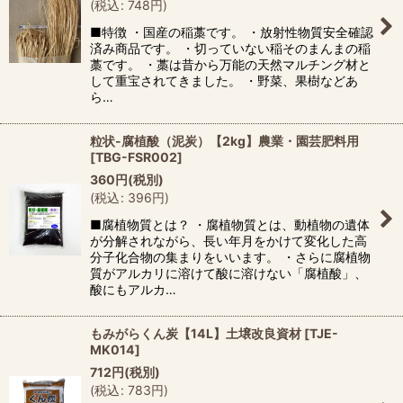
(
税込
:
748
円
)
■特徴 ・国産の稲藁です。 ・放射性物質安全確認
済み商品です。 ・切っていない稲そのまんまの稲
藁です。 ・藁は昔から万能の天然マルチング材と
して重宝されてきました。 ・野菜、果樹などあ
ら…
粒状-腐植酸（泥炭）【2kg】農業・園芸肥料用
[
TBG-FSR002
]
360
円
(税別)
(
税込
:
396
円
)
■腐植物質とは？ ・腐植物質とは、動植物の遺体
が分解されながら、長い年月をかけて変化した高
分子化合物の集まりをいいます。 ・さらに腐植物
質がアルカリに溶けて酸に溶けない「腐植酸」、
酸にもアルカ…
もみがらくん炭【14L】土壌改良資材
[
TJE-
MK014
]
712
円
(税別)
(
税込
:
783
円
)