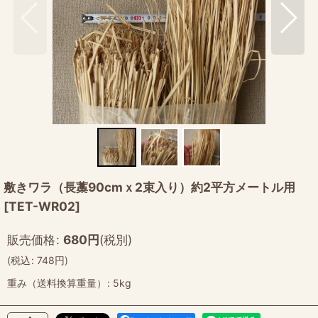
敷きワラ（長藁90cmｘ2束入り）約2平方メートル用
[
TET-WR02
]
販売価格
:
680
円
(税別)
(
税込
:
748
円
)
重み（送料換算重量）
:
5kg