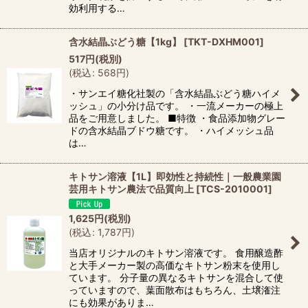
効利用する…
含水結晶ぶどう糖【1kg】
[
TKT-DXHM001
]
517
円
(税別)
(
税込
:
568
円
)
・サンエイ糖化社製の「含水結晶ぶどう糖ハイメ
ッシュ」の小分け品です。 ・一流メーカーの極上
品をご用意しました。 ■特徴 ・食品添加物グレー
ドの含水結晶ブドウ糖です。 ・ハイメッシュ品
は…
キトサン溶液【1L】即効性と持続性｜一般農業園
芸用キトサン農法で品質向上
[
TCS-2010001
]
1,625
円
(税別)
(
税込
:
1,787
円
)
当店オリジナルのキトサン溶液です。 食用醸造酢
と大手メーカー製の高価なキトサン粉末を使用し
ています。 分子量の異なるキトサンを混合して使
っていますので、葉面散布はもちろん、土壌潅注
にも効果がありま…