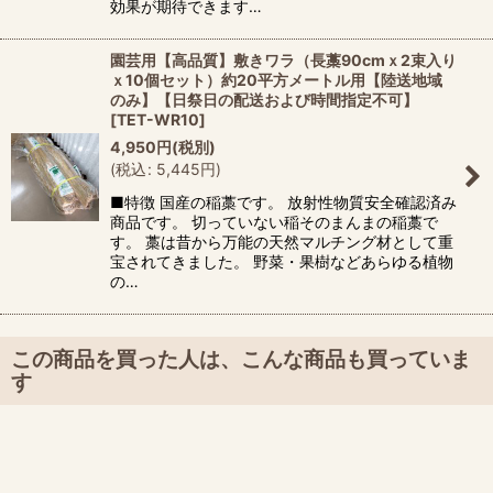
効果が期待できます…
園芸用【高品質】敷きワラ（長藁90cmｘ2束入り
ｘ10個セット）約20平方メートル用【陸送地域
のみ】【日祭日の配送および時間指定不可】
[
TET-WR10
]
4,950
円
(税別)
(
税込
:
5,445
円
)
■特徴 国産の稲藁です。 放射性物質安全確認済み
商品です。 切っていない稲そのまんまの稲藁で
す。 藁は昔から万能の天然マルチング材として重
宝されてきました。 野菜・果樹などあらゆる植物
の…
この商品を買った人は、こんな商品も買っていま
す