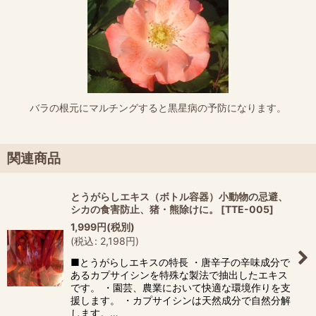
バラの根元にマルチングすると黒星病の予防になります。
関連商品
とうがらしエキス（ボトル容器）小動物の忌避、
シカの食害防止、猪・熊除けに。
[
TTE-005
]
1,999
円
(税別)
(
税込
:
2,198
円
)
■とうがらしエキスの特長 ・唐辛子の辛味成分で
あるカプサイシンを特殊な製法で抽出したエキス
です。 ・園芸、農業において快適な環境作りを支
援します。 ・カプサイシンは天然成分で自然分解
します。…