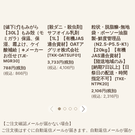
[値下げ]もみがら
[殺ダニ・殺虫剤]
粒状・脱脂糠-無地
【30L】もみ殻（モ
サフオイル乳剤
袋・ボーソー油脂
ミガラ）保温、保
【1L】【有機JAS
製-鮮度管理品
湿、霜よけ、ケイ
適合資材】OATア
（N2.5-P5.5-K1）
酸補給｜※メーカー
グリオ株式会社
【20kg】【有機
お任せ
[
TKK-OATSUF01
]
JAS適合資材】
[
TJE-
MGR30
]
【陸送地域のみ】
3,733
円
(税別)
[納期7日以上]【日
(
税込
:
4,106
円
)
788
円
(税別)
祭日の配送・時間
(
税込
:
866
円
)
指定不可】
[
TKE-
NTPK20
]
2,106
円
(税別)
(
税込
:
2,316
円
)
【ご注文確認メールが届かない場合】
ご注文後はすぐに自動返信メールが届きます。自動返信メールが届か