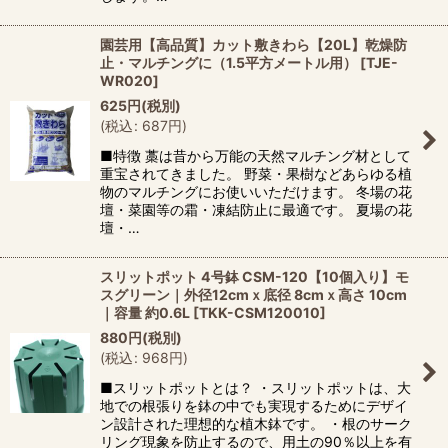
園芸用【高品質】カット敷きわら【20L】乾燥防
止・マルチングに（1.5平方メートル用）
[
TJE-
WR020
]
625
円
(税別)
(
税込
:
687
円
)
■特徴 藁は昔から万能の天然マルチング材として
重宝されてきました。 野菜・果樹などあらゆる植
物のマルチングにお使いいただけます。 冬場の花
壇・菜園等の霜・凍結防止に最適です。 夏場の花
壇・…
スリットポット 4号鉢 CSM-120【10個入り】モ
スグリーン｜外径12cmｘ底径 8cmｘ高さ 10cm
｜容量 約0.6L
[
TKK-CSM120010
]
880
円
(税別)
(
税込
:
968
円
)
■スリットポットとは？ ・スリットポットは、大
地での根張りを鉢の中でも実現するためにデザイ
ン設計された理想的な植木鉢です。 ・根のサーク
リング現象を防止するので、用土の90％以上を有