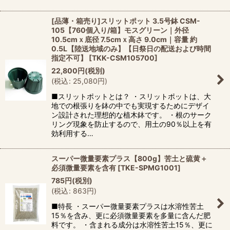
[品薄・箱売り]スリットポット 3.5号鉢 CSM-
105【760個入り/箱】モスグリーン｜外径
10.5cmｘ底径 7.5cmｘ高さ 9.0cm｜容量 約
0.5L【陸送地域のみ】【日祭日の配送および時間
指定不可】
[
TKK-CSM105700
]
22,800
円
(税別)
(
税込
:
25,080
円
)
■スリットポットとは？ ・スリットポットは、大
地での根張りを鉢の中でも実現するためにデザイ
ン設計された理想的な植木鉢です。 ・根のサーク
リング現象を防止するので、用土の90％以上を有
効利用する…
スーパー微量要素プラス【800g】苦土と硫黄＋
必須微量要素を含有
[
TKE-SPMG1001
]
785
円
(税別)
(
税込
:
863
円
)
■特長 ・スーパー微量要素プラスは水溶性苦土
15％を含み、更に必須微量要素を多量に含んだ肥
料です。 ・含まれる成分は水溶性苦土15％、更に