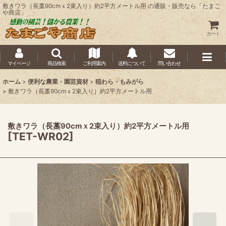
敷きワラ（長藁90cmｘ2束入り）約2平方メートル用 の通販・販売なら「たまご
や商店」
カート
マイページ
商品検索
ご利用案内
送料について
問い合わせ
ホーム
>
便利な農業・園芸資材
>
稲わら・もみがら
>
敷きワラ（長藁90cmｘ2束入り）約2平方メートル用
敷きワラ（長藁90cmｘ2束入り）約2平方メートル用
[
TET-WR02
]