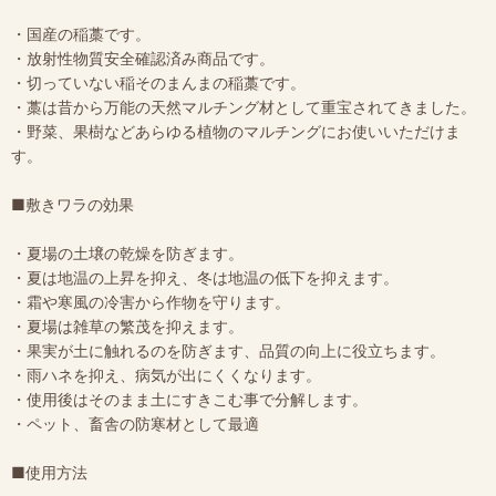
・国産の稲藁です。
・放射性物質安全確認済み商品です。
・切っていない稲そのまんまの稲藁です。
・藁は昔から万能の天然マルチング材として重宝されてきました。
・野菜、果樹などあらゆる植物のマルチングにお使いいただけま
す。
■敷きワラの効果
・夏場の土壌の乾燥を防ぎます。
・夏は地温の上昇を抑え、冬は地温の低下を抑えます。
・霜や寒風の冷害から作物を守ります。
・夏場は雑草の繁茂を抑えます。
・果実が土に触れるのを防ぎます、品質の向上に役立ちます。
・雨ハネを抑え、病気が出にくくなります。
・使用後はそのまま土にすきこむ事で分解します。
・ペット、畜舎の防寒材として最適
■使用方法