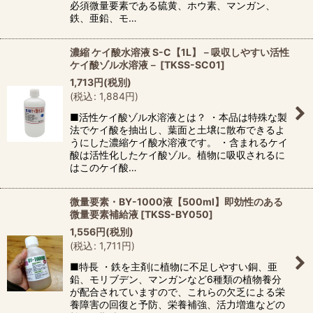
必須微量要素である硫黄、ホウ素、マンガン、
鉄、亜鉛、モ…
濃縮 ケイ酸水溶液 S-C【1L】－吸収しやすい活性
ケイ酸ゾル水溶液－
[
TKSS-SC01
]
1,713
円
(税別)
(
税込
:
1,884
円
)
■活性ケイ酸ゾル水溶液とは？ ・本品は特殊な製
法でケイ酸を抽出し、葉面と土壌に散布できるよ
うにした濃縮ケイ酸水溶液です。 ・含まれるケイ
酸は活性化したケイ酸ゾル。植物に吸収されるに
はこのケイ酸…
微量要素・BY-1000液【500ml】即効性のある
微量要素補給液
[
TKSS-BY050
]
1,556
円
(税別)
(
税込
:
1,711
円
)
■特長 ・鉄を主剤に植物に不足しやすい銅、亜
鉛、モリブデン、マンガンなど6種類の植物養分
が配合されていますので、これらの欠乏による栄
養障害の回復と予防、栄養補強、活力増進などの