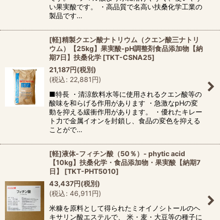
い果実酸です。 ・高品質で名高い扶桑化学工業の
製品です…
[軽]精製クエン酸ナトリウム（クエン酸三ナトリ
ウム）【25kg】果実酸-pH調整剤食品添加物【納
期7日】扶桑化学
[
TKT-CSNA25
]
21,187
円
(税別)
(
税込
:
22,881
円
)
■特長 ・清涼飲料水等に使用されるクエン酸等の
酸味を和らげる作用があります ・急激なpHの変
動を抑える緩衝作用があります。 ・優れたキレー
ト力で金属イオンを封鎖し、食品の変色を抑える
ことがで…
[軽]液体-フィチン酸（50％）- phytic acid
【10kg】扶桑化学・食品添加物・果実酸【納期7
日】
[
TKT-PHT5010
]
43,437
円
(税別)
(
税込
:
46,911
円
)
米糠を原料として得られたミオイノシトールのヘ
キサリン酸エステルで、 米・麦・大豆等の種子に