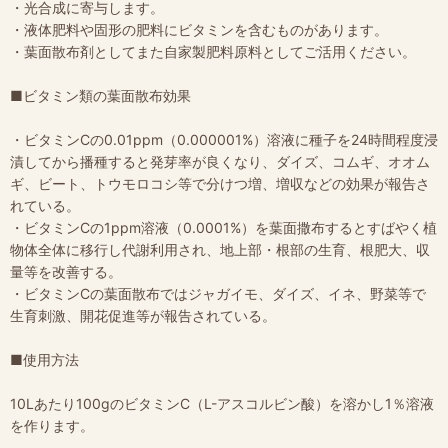
・光合成に寄与します。
・液体肥料や固形の肥料にビタミンを含むものがあります。
・葉面散布剤としてまた自家製肥料原料としてご活用ください。
■ビタミン類の葉面散布効果
・ビタミンCの0.01ppm（0.000001%）溶液に種子を24時間程度浸
漬してから播種すると発芽率が良くなり、ダイズ、コムギ、オオム
ギ、ビート、トウモロコシ等で分けつ増、増収などの効果が報告さ
れている。
・ビタミンCの1ppm溶液（0.0001%）を葉面撒布するとすばやく植
物体全体に移行し代謝利用され、地上部・根部の生育、根肥大、収
量等を改善する。
・ビタミンCの葉面散布ではジャガイモ、ダイズ、イネ、野菜等で
生育刺激、開花促進等が報告されている。
■使用方法
10Lあたり100gのビタミンC（L-アスコルビン酸）を溶かし1％溶液
を作ります。