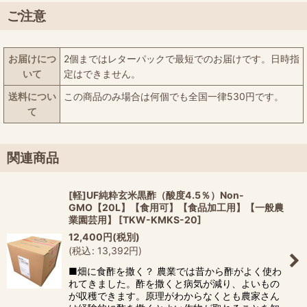
ご注意
お届けにつ
2個まではレターパックで最短でのお届けです。日時指
いて
定はできません。
送料につい
この商品のみ場合は何個でも全国一律530円です。
て
関連商品
[軽]UF純粋玄米黒酢（酸度4.5％）Non-
GMO【20L】【食用可】【食品加工用】【一般農
業園芸用】
[
TKW-KMKS-20
]
12,400
円
(税別)
(
税込
:
13,392
円
)
■畑に食酢を撒く？ 農業では昔から酢がよく使わ
れてきました。酢を撒くと病気が減り、よいもの
が収穫できます。原理がわからなくとも農家さん