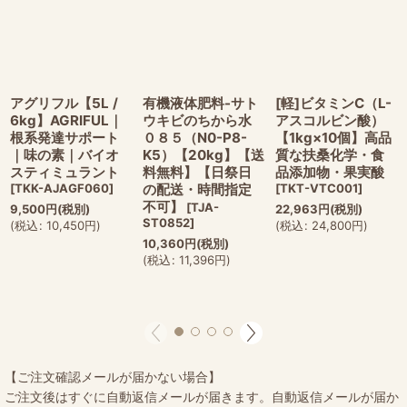
アグリフル【5L /
有機液体肥料-サト
[軽]ビタミンC（L-
6kg】AGRIFUL｜
ウキビのちから水
アスコルビン酸）
根系発達サポート
０８５（N0-P8-
【1kg×10個】高品
｜味の素｜バイオ
K5）【20kg】【送
質な扶桑化学・食
スティミュラント
料無料】【日祭日
品添加物・果実酸
[
TKK-AJAGF060
]
の配送・時間指定
[
TKT-VTC001
]
不可】
[
TJA-
9,500
円
(税別)
22,963
円
(税別)
ST0852
]
(
税込
:
10,450
円
)
(
税込
:
24,800
円
)
10,360
円
(税別)
(
税込
:
11,396
円
)
【ご注文確認メールが届かない場合】
ご注文後はすぐに自動返信メールが届きます。自動返信メールが届か