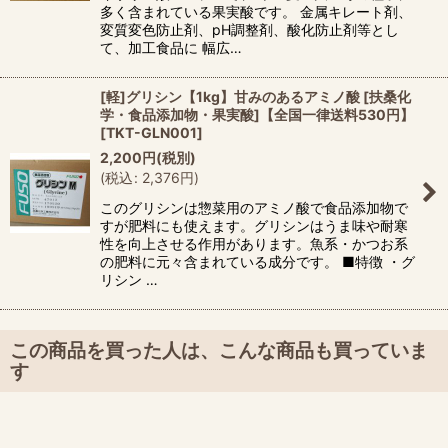
多く含まれている果実酸です。 金属キレート剤、
変質変色防止剤、pH調整剤、酸化防止剤等とし
て、加工食品に 幅広…
[軽]グリシン【1kg】甘みのあるアミノ酸 [扶桑化
学・食品添加物・果実酸]【全国一律送料530円】
[
TKT-GLN001
]
2,200
円
(税別)
(
税込
:
2,376
円
)
このグリシンは惣菜用のアミノ酸で食品添加物で
すが肥料にも使えます。グリシンはうま味や耐寒
性を向上させる作用があります。魚系・かつお系
の肥料に元々含まれている成分です。 ■特徴 ・グ
リシン …
この商品を買った人は、こんな商品も買っていま
す