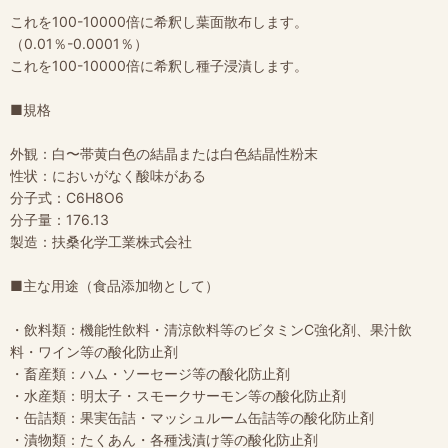
これを100-10000倍に希釈し葉面散布します。
（0.01％-0.0001％）
これを100-10000倍に希釈し種子浸漬します。
■規格
外観：白〜帯黄白色の結晶または白色結晶性粉末
性状：においがなく酸味がある
分子式：C6H8O6
分子量：176.13
製造：扶桑化学工業株式会社
■主な用途（食品添加物として）
・飲料類：機能性飲料・清涼飲料等のビタミンC強化剤、果汁飲
料・ワイン等の酸化防止剤
・畜産類：ハム・ソーセージ等の酸化防止剤
・水産類：明太子・スモークサーモン等の酸化防止剤
・缶詰類：果実缶詰・マッシュルーム缶詰等の酸化防止剤
・漬物類：たくあん・各種浅漬け等の酸化防止剤