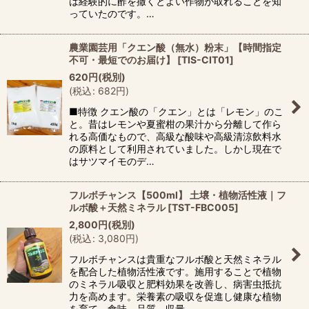
は経験的に酢を撒くとよい作物が取れることを知
っていたのです。…
農業園芸用「クエン酸（無水）粉末」【時間指定
不可・最短でのお届け】
[
TIS-CIT01
]
620
円
(税別)
(
税込
:
682
円
)
■特徴 クエン酸の「クエン」とは「レモン」のこ
と。昔はレモンや夏蜜柑の果汁から分離して作ら
れる高価なもので、高級な酸味や高級清涼飲料水
の原料として利用されていました。しかし現在で
はサツマイモのデ…
フルボチャンス【500ml】 土壌・植物活性液｜フ
ルボ酸＋天然ミネラル
[
TST-FBC005
]
2,800
円
(税別)
(
税込
:
3,080
円
)
フルボチャンスは貴重なフルボ酸と天然ミネラル
を配合した植物活性液です。施用することで植物
のミネラル吸収と肥料効果を改善し、病害虫抵抗
力を高めます。栄養素の吸収を促進し健康な植物
を育て、食味、品質、収量…