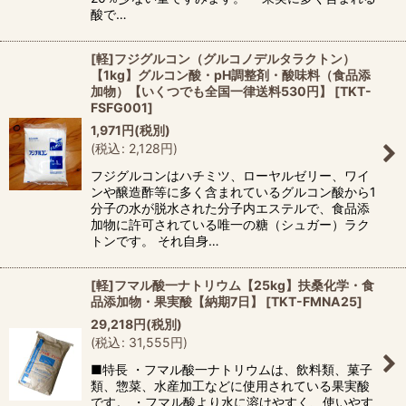
酸で…
[軽]フジグルコン（グルコノデルタラクトン）
【1kg】グルコン酸・pH調整剤・酸味料（食品添
加物）【いくつでも全国一律送料530円】
[
TKT-
FSFG001
]
1,971
円
(税別)
(
税込
:
2,128
円
)
フジグルコンはハチミツ、ローヤルゼリー、ワイ
ンや醸造酢等に多く含まれているグルコン酸から1
分子の水が脱水された分子内エステルで、食品添
加物に許可されている唯一の糖（シュガー）ラク
トンです。 それ自身…
[軽]フマル酸一ナトリウム【25kg】扶桑化学・食
品添加物・果実酸【納期7日】
[
TKT-FMNA25
]
29,218
円
(税別)
(
税込
:
31,555
円
)
■特長 ・フマル酸一ナトリウムは、飲料類、菓子
類、惣菜、水産加工などに使用されている果実酸
です。 ・フマル酸より水に溶けやすく、使いやす