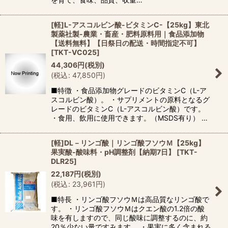
[軽]L-アスコルビン酸-ビタミンC-【25kg】東北
製薬社製-農業・畜産・肥料原料用｜食品添加物
【送料無料】【日祭日の配送・時間指定不可】
[
TKT-VC025
]
44,306
円
(税別)
(
税込
:
47,850
円
)
■特徴 ・食品添加物グレードのビタミンC（L-ア
スコルビン酸）。 ・サプリメントの原料となるグ
レードのビタミンC（L-アスコルビン酸）です。
・食用、飲用に使用できます。（MSDS有り） …
[軽]DL－リンゴ酸｜リンゴ酸フソウＭ【25kg】
果実酸-酸味料・pH調整剤【納期7日】
[
TKT-
DLR25
]
22,187
円
(税別)
(
税込
:
23,961
円
)
■特長 ・リンゴ酸フソウＭは高品質なリンゴ酸で
す。 ・リンゴ酸フソウＭはクエン酸の1.2倍の酸
味を有しますので、同じ酸味に調整するのに、約
20％少ない量ですみます。 ・果実に多く含まれる