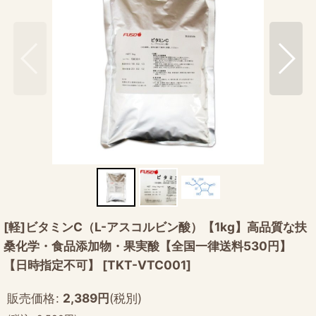
[軽]ビタミンC（L-アスコルビン酸）【1kg】高品質な扶
桑化学・食品添加物・果実酸【全国一律送料530円】
【日時指定不可】
[
TKT-VTC001
]
販売価格
:
2,389
円
(税別)