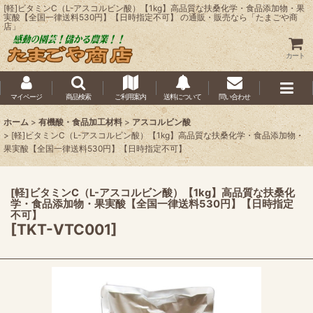
[軽]ビタミンC（L-アスコルビン酸）【1kg】高品質な扶桑化学・食品添加物・果
実酸【全国一律送料530円】【日時指定不可】 の通販・販売なら「たまごや商
店」
カート
マイページ
商品検索
ご利用案内
送料について
問い合わせ
ホーム
>
有機酸・食品加工材料
>
アスコルビン酸
>
[軽]ビタミンC（L-アスコルビン酸）【1kg】高品質な扶桑化学・食品添加物・
果実酸【全国一律送料530円】【日時指定不可】
[軽]ビタミンC（L-アスコルビン酸）【1kg】高品質な扶桑化
学・食品添加物・果実酸【全国一律送料530円】【日時指定
不可】
[
TKT-VTC001
]