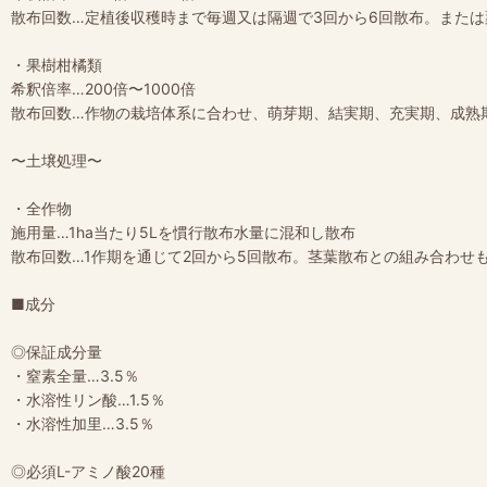
散布回数…定植後収穫時まで毎週又は隔週で3回から6回散布。また
・果樹柑橘類
希釈倍率…200倍〜1000倍
散布回数…作物の栽培体系に合わせ、萌芽期、結実期、充実期、成熟
〜土壌処理〜
・全作物
施用量…1ha当たり5Lを慣行散布水量に混和し散布
散布回数…1作期を通じて2回から5回散布。茎葉散布との組み合わせ
■成分
◎保証成分量
・窒素全量…3.5％
・水溶性リン酸…1.5％
・水溶性加里…3.5％
◎必須L-アミノ酸20種