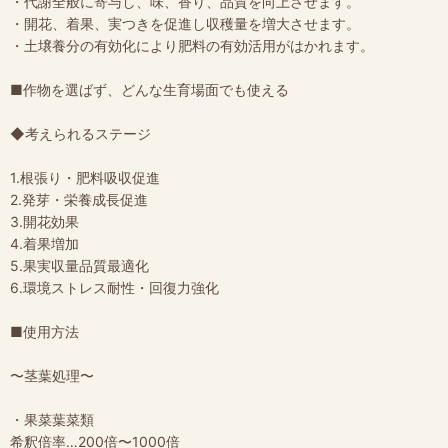
・代謝全般に寄与し、味、香り、品質を向上させます。
・開花、着果、実つきを促進し収穫量を増大させます。
・土壌養分の有効化により肥料の有効活用がはかれます。
■作物を選ばず、どんな生育場面でも使える
◆考えられるステージ
1.根張り・肥料吸収促進
2.発芽・栄養成長促進
3.開花効果
4.着果増加
5.果実収量品質最適化
6.環境ストレス耐性・回復力強化
■使用方法
〜茎葉処理〜
・果菜葉菜類
希釈倍率…200倍〜1000倍