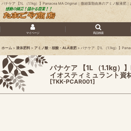
パナケア 【1L （1.1kg）】Panacea MA Original｜微細藻類由来
マイページ
商品検索
ホーム
>
液体肥料
>
アミノ酸・核酸・ALA液肥
>
パナケア 【1L （1.1kg）】
パナケア 【1L （1.1kg
イオスティミュラント資
[
TKK-PCAR001
]