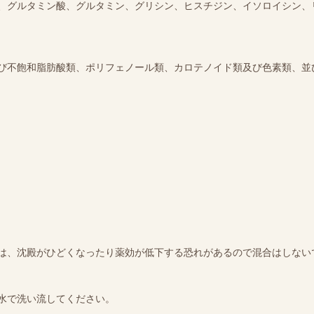
、グルタミン酸、グルタミン、グリシン、ヒスチジン、イソロイシン、
び不飽和脂肪酸類、ポリフェノール類、カロテノイド類及び色素類、並
は、沈殿がひどくなったり薬効が低下する恐れがあるので混合はしない
水で洗い流してください。