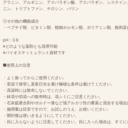
アラニン、アルギニン、アスパラギン酸、アスパラギン、システイン
ニン、トリプトファン、チロシン、バリン
◎その他の機能成分
・ペプチド類、ビタミン類、植物ホルモン類、ポリアミン類、飽和及
pH：3.6
※どのような薬剤とも混用可能
※バイオスティミュラント資材です
■使用上の注意
・よく振ってからご使用ください。
・室温で保管し直射日光を避け極端な条件は避けてください。
・高温時には散布しないでください。
・鉢花や切花への散布時は、花シミにご注意ください。
・石灰硫黄合剤やボルドー液など強アルカリ性の農薬と混合する場合
・施用量は目安ですので、お試しのうえ、お使いください。
・開封後は使いきるようにしてください。
・目に入らないように注意してください。目に入った場合は、すぐに