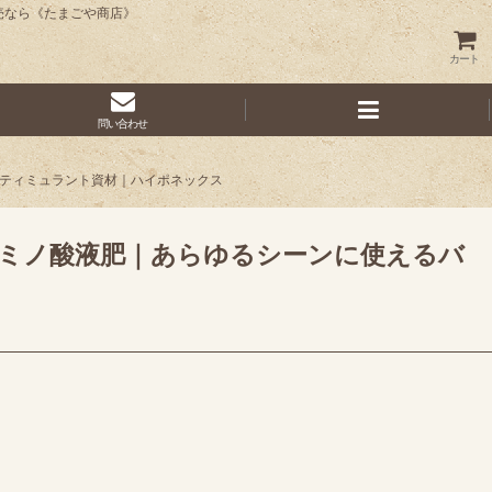
・販売なら《たまごや商店》
カート
問い合わせ
バイオスティミュラント資材｜ハイポネックス
藻類由来のアミノ酸液肥｜あらゆるシーンに使えるバ