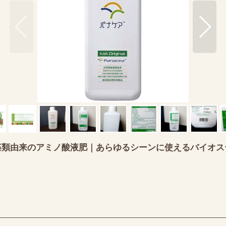
ginal｜微細藻類由来のアミノ酸液肥｜あらゆるシーンに使える