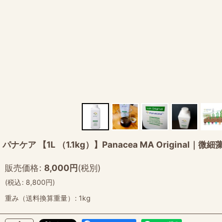
パナケア 【1L （1.1kg）】Panacea MA Ori
販売価格
:
8,000
円
(税別)
(
税込
:
8,800
円
)
重み（送料換算重量）
:
1kg