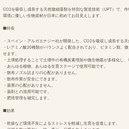
CO2を吸収し成長する天然微細藻類を特別な製造技術（UPT）で、
環境に優しい生物資材が日本に初めてお目見えします。
■特長
・スペイン・アルガエナジー社が開発した、CO2を吸収し成長する
・L-アミノ酸20種類がバランスよく配合されており、ビタミン類
せます。
・土壌処理することで土壌中の有機炭素増加や微生物叢が多様化し、
・あらゆる植物、あらゆる生育ステージで使用可能です。
・散布ノズル詰まりの心配がありません。
・散布作業が安全にできます。
・薬害の心配がありません。
・薬剤との混用可能です。
・肥培管理を補完します。
■効果
・乾燥など環境不良によるストレスを軽減し生育を促進します。