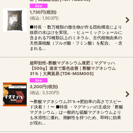
1,730
円
(税別)
(
税込
:
1,903
円
)
■特長 ・数万種類の微生物が作る団粒構造により
抜群の水はけを実現。 ・ヒューミックシェールに
含まれる70種類以上のミネラル、古代植物由来の
天然腐植酸（フルボ酸・フミン酸）を配合。 ・含
まれる…
超即効性-酢酸マグネシウム液肥｜マグマッハ
【500g】速攻で葉色改善｜酢酸マグネシウム
31％｜大興貿易
[
TDK-MGM005
]
3,200
円
(税別)
(
税込
:
3,520
円
)
〜酢酸マグネシウム31％→肥効率の高さでスピー
ド決着！！〜 ■特長 ・マグマッハの主成分「酢酸
マグネシウム」は一般的な硫酸マグネシウムより
も水溶性に優れ、潮解性を持つため、即時に効果
が現れ…