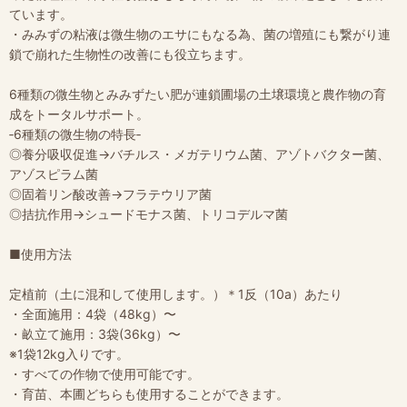
ています。
・みみずの粘液は微生物のエサにもなる為、菌の増殖にも繋がり連
鎖で崩れた生物性の改善にも役立ちます。
6種類の微生物とみみずたい肥が連鎖圃場の土壌環境と農作物の育
成をトータルサポート。
‐6種類の微生物の特長‐
◎養分吸収促進→バチルス・メガテリウム菌、アゾトバクター菌、
アゾスピラム菌
◎固着リン酸改善→フラテウリア菌
◎拮抗作用→シュードモナス菌、トリコデルマ菌
■使用方法
定植前（土に混和して使用します。）＊1反（10a）あたり
・全面施用：4袋（48kg）〜
・畝立て施用：3袋(36kg）〜
※1袋12kg入りです。
・すべての作物で使用可能です。
・育苗、本圃どちらも使用することができます。