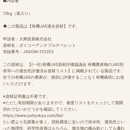
■内容量
12kg（袋入り）
◆この製品は【有機JAS適合資材】です。
申請者：大興貿易株式会社
資材名：ダイコーアンナプルナペレット
登録番号：JASOM-210203
この資材は、【(一社)有機JAS資材評価協議会 有機農産物のJAS別
表等への適合性評価済み資材リスト】に掲載されている製品です。
全ての有機JASの農家が、個別に評価することなく有機栽培にお使
いいただけます。
※資材証明書は不要です。
※ただし有効期限がありますので、都度リストをチェックして期限
切れでないかどうかを確認してください。
https://www.yuhyokyo.com/list/
たい肥より孔隙量が多く、団粒構造に近いので排水性、通気性とい
った物理性、科学性改善はもちろん、微生物の棲み処としても優れ