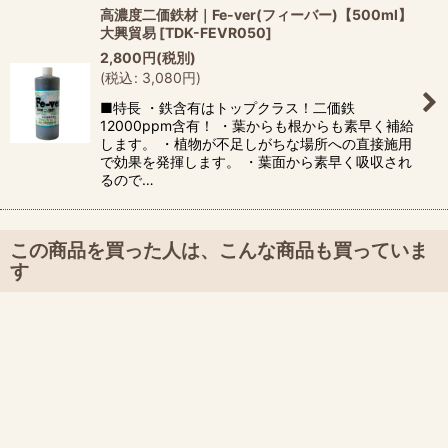
高濃度二価鉄材｜Fe-ver(フィーバー)【500ml】
大興貿易
[
TDK-FEVR050
]
2,800
円
(税別)
(
税込
:
3,080
円
)
■特長 ・鉄含有はトップクラス！二価鉄
12000ppm含有！ ・葉からも根からも素早く補給
します。 ・植物が不足しがちな場所への直接施用
で効果を発揮します。 ・葉面から素早く吸収され
るので…
この商品を買った人は、こんな商品も買っていま
す