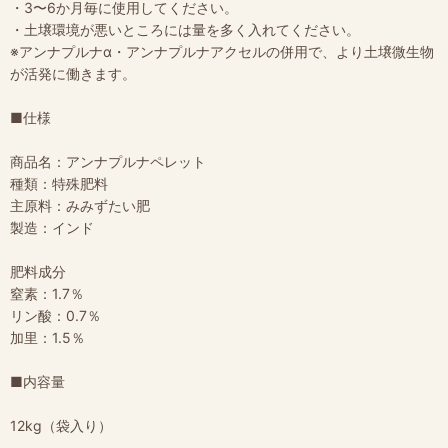
・3〜6か月毎に使用してください。
・土壌環境が悪いところには量を多く入れてください。
※アンナプルナα・アンナプルナアクセルの併用で、より土壌微生物
が活発に働きます。
■仕様
商品名：アンナプルナペレット
種類：特殊肥料
主原料：みみずたい肥
製造：インド
肥料成分
窒素：1.7％
リン酸：0.7％
加里：1.5％
■内容量
12kg（袋入り）