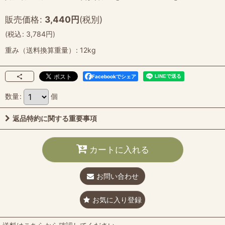
販売価格
:
3,440
円
(税別)
(
税込
:
3,784
円
)
重み（送料換算重量）
:
12kg
Facebookでシェア
数量
:
個
返品特約に関する重要事項
カートに入れる
お問い合わせ
お気に入り登録