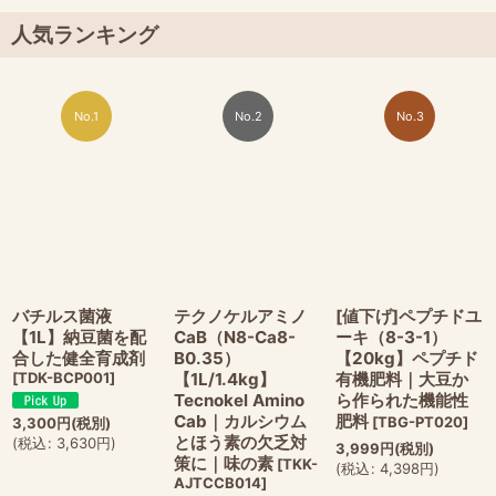
人気ランキング
No.1
No.2
No.3
バチルス菌液
テクノケルアミノ
[値下げ]ペプチドユ
【1L】納豆菌を配
CaB（N8-Ca8-
ーキ（8-3-1）
合した健全育成剤
B0.35）
【20kg】ペプチド
[
TDK-BCP001
]
【1L/1.4kg】
有機肥料｜大豆か
Tecnokel Amino
ら作られた機能性
Cab｜カルシウム
肥料
[
TBG-PT020
]
3,300
円
(税別)
とほう素の欠乏対
(
税込
:
3,630
円
)
3,999
円
(税別)
策に｜味の素
[
TKK-
(
税込
:
4,398
円
)
AJTCCB014
]