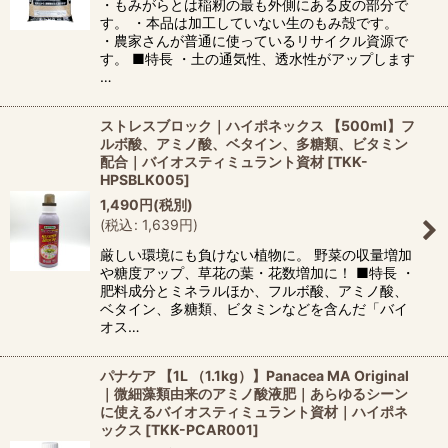
・もみがらとは稲籾の最も外側にある皮の部分で
す。 ・本品は加工していない生のもみ殻です。
・農家さんが普通に使っているリサイクル資源で
す。 ■特長 ・土の通気性、透水性がアップします
…
ストレスブロック｜ハイポネックス 【500ml】フ
ルボ酸、アミノ酸、ベタイン、多糖類、ビタミン
配合｜バイオスティミュラント資材
[
TKK-
HPSBLK005
]
1,490
円
(税別)
(
税込
:
1,639
円
)
厳しい環境にも負けない植物に。 野菜の収量増加
や糖度アップ、草花の葉・花数増加に！ ■特長 ・
肥料成分とミネラルほか、フルボ酸、アミノ酸、
ベタイン、多糖類、ビタミンなどを含んだ「バイ
オス…
パナケア 【1L （1.1kg）】Panacea MA Original
｜微細藻類由来のアミノ酸液肥｜あらゆるシーン
に使えるバイオスティミュラント資材｜ハイポネ
ックス
[
TKK-PCAR001
]