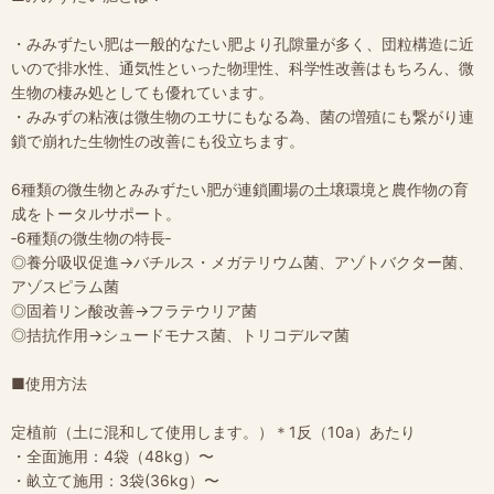
・みみずたい肥は一般的なたい肥より孔隙量が多く、団粒構造に近
いので排水性、通気性といった物理性、科学性改善はもちろん、微
生物の棲み処としても優れています。
・みみずの粘液は微生物のエサにもなる為、菌の増殖にも繋がり連
鎖で崩れた生物性の改善にも役立ちます。
6種類の微生物とみみずたい肥が連鎖圃場の土壌環境と農作物の育
成をトータルサポート。
‐6種類の微生物の特長‐
◎養分吸収促進→バチルス・メガテリウム菌、アゾトバクター菌、
アゾスピラム菌
◎固着リン酸改善→フラテウリア菌
◎拮抗作用→シュードモナス菌、トリコデルマ菌
■使用方法
定植前（土に混和して使用します。）＊1反（10a）あたり
・全面施用：4袋（48kg）〜
・畝立て施用：3袋(36kg）〜