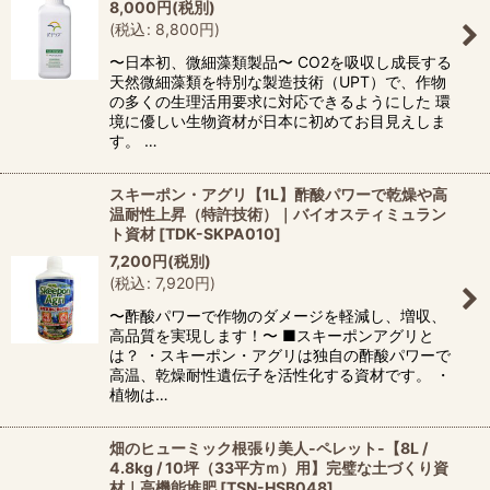
8,000
円
(税別)
(
税込
:
8,800
円
)
〜日本初、微細藻類製品〜 CO2を吸収し成長する
天然微細藻類を特別な製造技術（UPT）で、作物
の多くの生理活用要求に対応できるようにした 環
境に優しい生物資材が日本に初めてお目見えしま
す。 …
スキーポン・アグリ【1L】酢酸パワーで乾燥や高
温耐性上昇（特許技術）｜バイオスティミュラン
ト資材
[
TDK-SKPA010
]
7,200
円
(税別)
(
税込
:
7,920
円
)
〜酢酸パワーで作物のダメージを軽減し、増収、
高品質を実現します！〜 ■スキーポンアグリと
は？ ・スキーポン・アグリは独自の酢酸パワーで
高温、乾燥耐性遺伝子を活性化する資材です。 ・
植物は…
畑のヒューミック根張り美人-ペレット-【8L /
4.8kg / 10坪（33平方ｍ）用】完璧な土づくり資
材｜高機能堆肥
[
TSN-HSB048
]