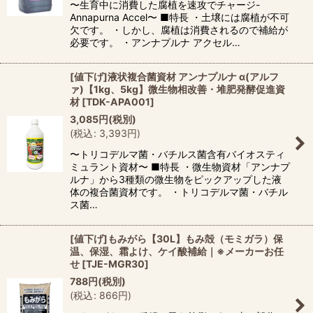
〜生育中に消費した腐植を速攻でチャージ-
Annapurna Accel〜 ■特長 ・土壌には腐植が不可
欠です。 ・しかし、腐植は消費されるので補給が
必要です。 ・アンナプルナ アクセル…
[値下げ]液状複合菌資材 アンナプルナ α(アルフ
ァ)【1kg、5kg】微生物相改善・堆肥発酵促進資
材
[
TDK-APA001
]
3,085
円
(税別)
(
税込
:
3,393
円
)
〜トリコデルマ菌・バチルス菌含有バイオスティ
ミュラント資材〜 ■特長 ・微生物資材「アンナプ
ルナ」から3種類の微生物をピックアップした液
体の複合菌資材です。 ・トリコデルマ菌・バチル
ス菌…
[値下げ]もみがら【30L】もみ殻（モミガラ）保
温、保湿、霜よけ、ケイ酸補給｜※メーカーお任
せ
[
TJE-MGR30
]
788
円
(税別)
(
税込
:
866
円
)