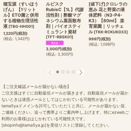
穂宝源（すいほう
ルビスク
[値下げ]クロレラの
げん）【1リット
RubisC【1L】代謝
恵み 花と野菜の液
ル】ETO菌と併用
活性剤｜酢酸マグ
体肥料（N3-P4-
する植物生理活性
ネシウム葉面散布
K3）【80ml】 楽
液
剤｜バイオスティ
育菜園｜リッチェ
[
TBG-HH001
]
ミュラント資材
ル
[
TKK-RCKUK033
]
1,220
円
(税別)
[
TFT-RBSK01
]
(
税込
:
1,342
円
)
999
円
(税別)
(
税込
:
1,098
円
)
3,000
円
(税別)
(
税込
:
3,300
円
)
【ご注文確認メールが届かない場合】
ご注文後はすぐに自動返信メールが届きます。自動返信メールが届か
ないときは迷惑メールとしてはじかれている可能性があります。
tama5yaドメインを許可していただくと共に、メールが届かない旨、
ご連絡ください。追って携帯よりご案内申し上げます。特にezwebご
利用のお客様ははじかれている可能性大です。
[shopinfo@tama5ya.jp]を受信リストに登録してください。