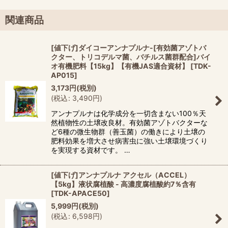
関連商品
[値下げ]ダイコーアンナプルナ-[有効菌アゾトバ
クター、トリコデルマ菌、バチルス菌群配合]バイ
オ有機肥料【15kg】【有機JAS適合資材】
[
TDK-
AP015
]
3,173
円
(税別)
(
税込
:
3,490
円
)
アンナプルナは化学成分を一切含まない100％天
然植物性の土壌改良材。有効菌アゾトバクターな
ど6種の微生物群（善玉菌）の働きにより土壌の
肥料効果を増大させ病害虫に強い土壌環境づくり
を実現する資材です。 …
[値下げ]アンナプルナ アクセル（ACCEL）
【5kg】液状腐植酸 - 高濃度腐植酸約7％含有
[
TDK-APACE50
]
5,999
円
(税別)
(
税込
:
6,598
円
)