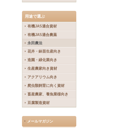
用途で選ぶ
有機JAS適合資材
有機JAS適合農薬
永田農法
花卉・鉢苗生産向き
造園・緑化業向き
生産農家向き資材
アクアリウム向き
爬虫類飼育に向く資材
畜産農家、養魚業様向き
豆腐製造資材
メールマガジン