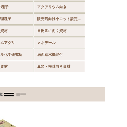
り種子
アクアリウム向き
処理種子
販売店向け小ロット設定あり
造資材
果樹園に向く資材
カムアグリ
メネデール
ール化学研究所
底面給水機能付
ラ資材
豆類・根菜向き資材
法
: