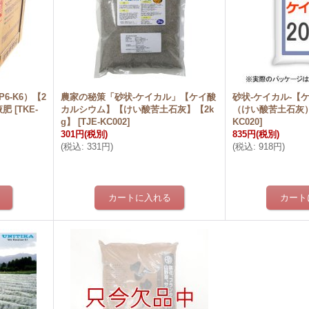
P6-K6）【2
農家の秘策「砂状-ケイカル」【ケイ酸
砂状-ケイカル-【
液肥
[
TKE-
カルシウム】【けい酸苦土石灰】【2k
（けい酸苦土石灰）
g】
[
TJE-KC002
]
KC020
]
301円
(税別)
835円
(税別)
(
税込
:
331円
)
(
税込
:
918円
)