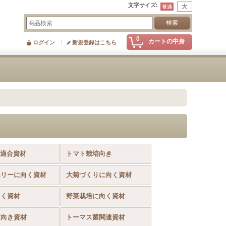
文字サイズ
:
0
カートの中身
ログイン
新規登録はこちら
S適合資材
トマト栽培向き
ベリーに向く資材
大菊づくりに向く資材
向く資材
野菜栽培に向く資材
家向き資材
トーマス菌関連資材