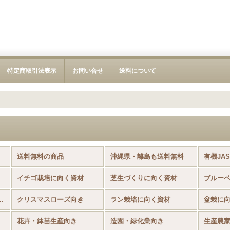
特定商取引法表示
お問い合せ
送料について
送料無料の商品
沖縄県・離島も送料無料
有機JA
イチゴ栽培に向く資材
芝生づくりに向く資材
ブルー
肉植物に向く資材
クリスマスローズ向き
ラン栽培に向く資材
盆栽に
花卉・鉢苗生産向き
造園・緑化業向き
生産農