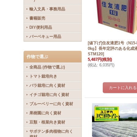
輸入文具・事務用品
書籍販売
DIY便利用品
バーベキュー用品
[値下げ]住友液肥1号（N15-
0kg】長年定評のある化成
STM120
]
作物で選ぶ
5,487円
(税別)
(
税込
:
6,035円
)
全商品 (作物で選ぶ)
トマト栽培向き
バラ栽培に向く資材
イチゴ栽培に向く資材
ブルーベリーに向く資材
果樹園に向く資材
豆類・根菜向き資材
サボテン多肉植物に向く
資材