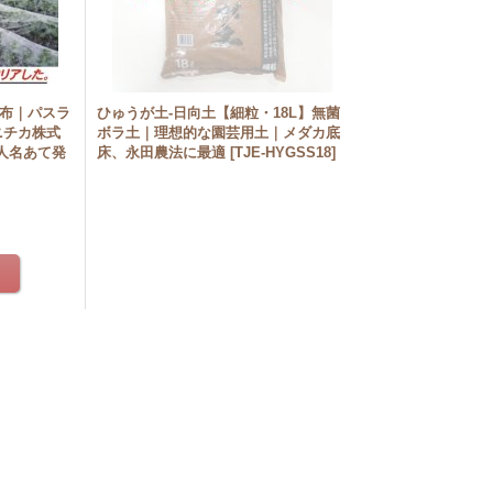
織布｜パスラ
ひゅうが土-日向土【細粒・18L】無菌
ユニチカ株式
ボラ土｜理想的な園芸用土｜メダカ底
人名あて発
床、永田農法に最適
[
TJE-HYGSS18
]