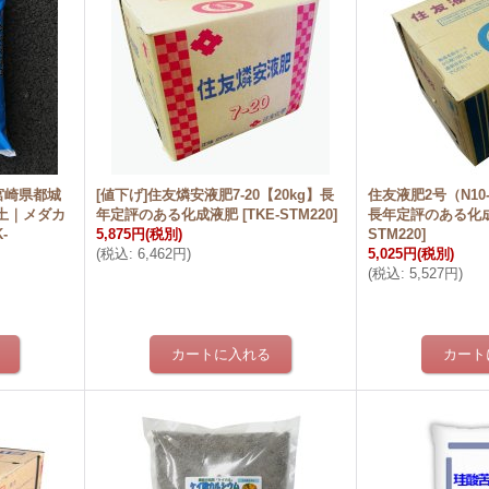
宮崎県都城
[値下げ]住友燐安液肥7-20【20kg】長
住友液肥2号（N10-
土｜メダカ
年定評のある化成液肥
[
TKE-STM220
]
長年定評のある化
-
5,875円
(税別)
STM220
]
(
税込
:
6,462円
)
5,025円
(税別)
(
税込
:
5,527円
)