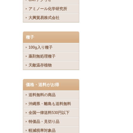
アミノール化学研究所
大興貿易株式会社
種子
100g入り種子
薬剤無処理種子
天敵温存植物
価格・送料がお得
送料無料の商品
沖縄県・離島も送料無料
全国一律送料530円以下
特価品・見切り品
軽減税率対象品