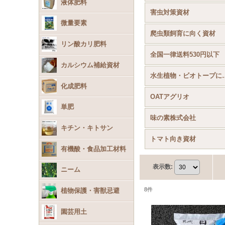
液体肥料
害虫対策資材
微量要素
爬虫類飼育に向く資材
リン酸カリ肥料
全国一律送料530円以下
カルシウム補給資材
水生植物・ビ
化成肥料
OATアグリオ
単肥
味の素株式会社
キチン・キトサン
トマト向き資材
有機酸・食品加工材料
表示数
:
ニーム
8
件
植物保護・害獣忌避
園芸用土