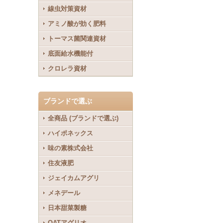
線虫対策資材
アミノ酸が効く肥料
トーマス菌関連資材
底面給水機能付
クロレラ資材
ブランドで選ぶ
全商品 (ブランドで選ぶ)
ハイポネックス
味の素株式会社
住友液肥
ジェイカムアグリ
メネデール
日本甜菜製糖
OATアグリオ