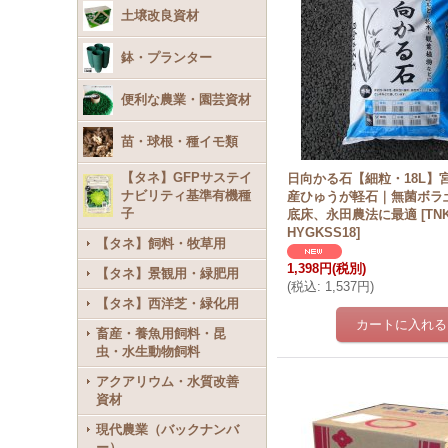
土壌改良資材
鉢・プランター
便利な農業・園芸資材
苗・球根・種イモ類
【タネ】GFPサステイ
日向かる石【細粒・18L】
ナビリティ基準有機種
産ひゅうが軽石｜無菌ボラ
子
底床、永田農法に最適
[
TNK
HYGKSS18
]
【タネ】飼料・牧草用
1,398円
(税別)
【タネ】景観用・緑肥用
(
税込
:
1,537円
)
【タネ】西洋芝・緑化用
畜産・養魚用飼料・昆
虫・水生動物飼料
アクアリウム・水質改善
資材
現代農業（バックナンバ
ー）