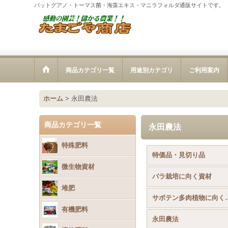
バットグアノ・トーマス菌・海藻エキス・マニラフォルダ通販サイトです。
商品カテゴリ一覧
用途別カテゴリ
ご利用案内
ホーム
>
永田農法
商品カテゴリ一覧
永田農法
特殊肥料
特価品・見切り品
微生物資材
バラ栽培に向く資材
堆肥
サボテン多
有機肥料
永田農法