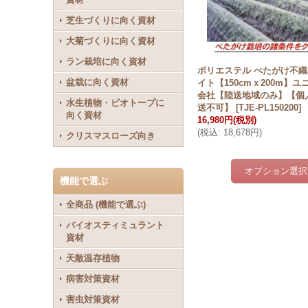
芝生づくりに向く資材
大菊づくりに向く資材
ラン栽培に向く資材
ポリエステル べたがけ不
盆栽に向く資材
イト【150cmｘ200m】
会社【陸送地域のみ】【個
水生植物・ビオトープに
送不可】
[
TJE-PL150200
]
向く資材
16,980円
(税別)
(
税込
:
18,678円
)
クリスマスローズ向き
機能で選ぶ
全商品 (機能で選ぶ)
バイオスティミュラント
資材
天敵温存植物
病害対策資材
害虫対策資材