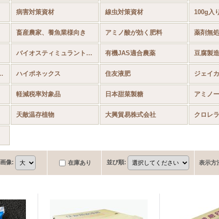
病害対策資材
線虫対策資材
100g入
畜産農家、養魚業様向き
アミノ酸が効く肥料
薬剤無
バイオスティミュラント資材
有機JAS適合農薬
豆腐製
オトープに向く資材
ハイポネックス
住友液肥
ジェイ
軽減税率対象品
日本甜菜製糖
アミノ
天敵温存植物
大興貿易株式会社
クロレ
画像
:
並び順
:
在庫あり
表示方