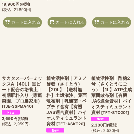
19,900
円
(税別)
(
税込
:
21,890
円
)
カートに入れる
カートに入れる
カートに入れる
サカタスーパーミッ
植物活性剤｜アミノ
植物活性剤｜酢糖2
クスA【40L】黒ピ
酢糖（さくとう）
号（さくとうにご
ート配合の培養土｜
【20L】【送料無
う）【1L】ATP生成
初期肥料入り（家庭
料】土壌潅注、葉面
葉面散布剤【有機
菜園、プロ農家用）
散布剤｜乳酸菌・ペ
JAS適合資材】バイ
[
TJE-SSPMA40
]
プチド含有【有機
オスティミュラント
JAS適合資材】バイ
資材
[
TFT-STO201
]
オスティミュラント
2,690
円
(税別)
資材
(
税込
:
2,959
円
)
[
TFT-ASKT20
]
2,300
円
(税別)
(
税込
:
2,530
円
)