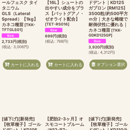
ールフェスク タイ
【16L】シュートの
ドデント｜KD125
タニウム
出やすい成分をプラ
ガプロン [RM125]
GLS（Lateral
ス【バットグアノ・
3500粒/約500平方
Spread）【1kg】
ゼオライト配合】
ｍ分｜大きな雌穂で
カネコ種苗
[
TET-RS016
]
耐倒伏性に優れる｜
[
TKK-
TFTGLS01
]
カネコ種苗
[
TKK-
GDKD125GP
]
699
円
(税別)
(
税込
:
768
円
)
2,733
円
(税別)
(
税込
:
3,006
円
)
3,920
円
(税別)
(
税込
:
4,312
円
)
オプション選択
カートに入れる
カートに入れる
[値下げ][新発売]
【肥効2-3ヶ月】オ
[値下げ][新発売]
【牧草種子】ゴール
スモコートブルーム
【牧草種子】ゴール
ドデント｜KD105
（N12-P7-
ドデント｜KD110ラ