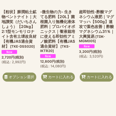
【粒状】膨潤粘土鉱
-微生物の力- 生き
超即効性-酢酸マグ
物ベントナイト｜大
てる肥料【20L】菌
ネシウム液肥｜マグ
地讃笑（だいちさん
根菌入り無機化液体
マッハ【500g】速
しょう）【20kg】
肥料｜プロバイオポ
攻で葉色改善｜酢酸
2:1型モンモリロナ
ニックス｜養液栽培
マグネシウム31％｜
イト含有土壌改良材
に使える即効性アミ
大興貿易
[
TDK-
【有機JAS適合資
ノ酸肥料【有機JAS
MGM005
]
材】
適合資材】
[
TKE-DSS020
]
[
TKS-
IKTR20
]
3,200
円
(税別)
(
税込
:
3,520
円
)
2,720
円
(税別)
12,800
円
(税別)
(
税込
:
2,992
円
)
(
税込
:
14,080
円
)
オプション選択
カートに入れる
カートに入れる