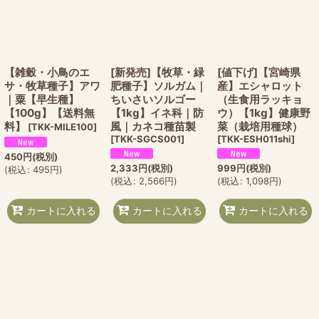
【雑穀・小鳥のエ
[新発売]【牧草・緑
[値下げ]【宮崎県
サ・牧草種子】アワ
肥種子】ソルガム｜
産】エシャロット
｜粟【早生種】
ちいさいソルゴー
（生食用ラッキョ
【100g】【送料無
【1kg】イネ科｜防
ウ）【1kg】健康野
料】
風｜カネコ種苗製
菜（栽培用種球）
[
TKK-MILE100
]
[
TKK-SGCS001
]
[
TKK-ESH011shi
]
450
円
(税別)
2,333
円
(税別)
999
円
(税別)
(
税込
:
495
円
)
(
税込
:
2,566
円
)
(
税込
:
1,098
円
)
カートに入れる
カートに入れる
カートに入れる