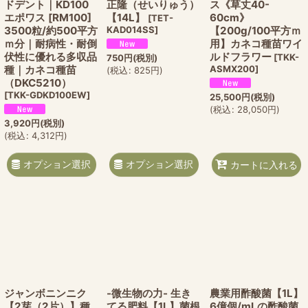
ドデント｜KD100
正隆（せいりゅう）
ス《草丈40-
エポワス [RM100]
【14L】
60cm》
[
TET-
3500粒/約500平方
KAD014SS
]
【200g/100平方ｍ
ｍ分｜耐病性・耐倒
用】カネコ種苗ワイ
伏性に優れる多収品
ルドフラワー
[
TKK-
750
円
(税別)
種｜カネコ種苗
ASMX200
]
(
税込
:
825
円
)
（DKC5210）
[
TKK-GDKD100EW
]
25,500
円
(税別)
(
税込
:
28,050
円
)
3,920
円
(税別)
(
税込
:
4,312
円
)
オプション選択
オプション選択
カートに入れる
ジャンボニンニク
-微生物の力- 生き
農業用酢酸菌【1L】
【2芽（2片）】種
てる肥料【1L】菌根
6億個/mLの酢酸菌