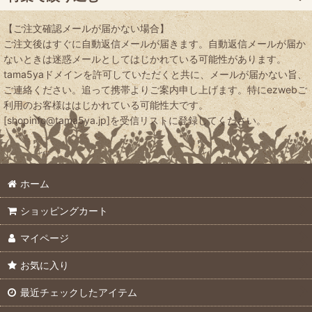
特殊肥料
【ご注文確認メールが届かない場合】
特価品・見切り品
ご注文後はすぐに自動返信メールが届きます。自動返信メールが届か
ないときは迷惑メールとしてはじかれている可能性があります。
微生物資材
送料無料の商品
tama5yaドメインを許可していただくと共に、メールが届かない旨、
ご連絡ください。追って携帯よりご案内申し上げます。特にezwebご
沖縄県・離島も送料無料
利用のお客様ははじかれている可能性大です。
堆肥
[shopinfo@tama5ya.jp]を受信リストに登録してください。
有機JAS適合資材
有機肥料
トマト栽培向き
ホーム
バラ栽培に向く資材
液体肥料
ショッピングカート
イチゴ栽培に向く資材
マイページ
微量要素
芝生づくりに向く資材
お気に入り
ブルーベリーに向く資材
リン酸カリ肥料
最近チェックしたアイテム
大菊づくりに向く資材