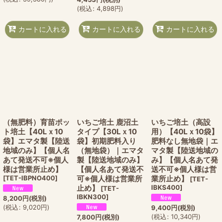
(
税込
:
4,898
円
)
カートに入れる
カートに入れる
カートに入れる
（無肥料）育苗ポッ
いちご培土 鹿沼土
いちご培土（高設
ト培土【40Lｘ10
タイプ【30Lｘ10
用）【40Lｘ10袋】
袋】エマタ製【陸送
袋】初期肥料入り
肥料なし無地袋｜エ
地域のみ】【個人名
（無地袋）｜エマタ
マタ製【陸送地域の
あて発送不可※個人
製【陸送地域のみ】
み】【個人名あて発
様は営業所止め】
【個人名あて発送不
送不可※個人様は営
[
TET-IBPNO400
]
可※個人様は営業所
業所止め】
[
TET-
止め】
IBKS400
]
[
TET-
IBKN300
]
8,200
円
(税別)
(
税込
:
9,020
円
)
9,400
円
(税別)
(
税込
:
10,340
円
)
7,800
円
(税別)