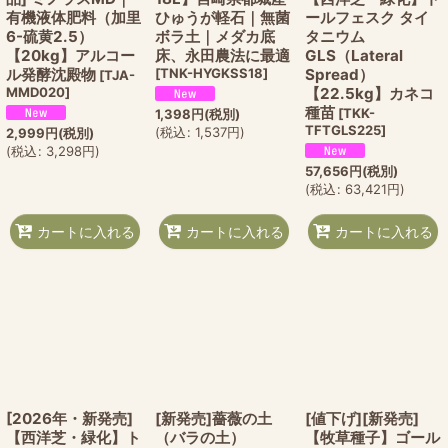
有機液体肥料（加里
ひゅうが軽石｜無菌
ールフェスク タイ
6-硫黄2.5）
ボラ土｜メダカ底
タニウム
【20kg】アルコー
床、永田農法に最適
GLS（Lateral
ル発酵沈殿物
[
TNK-HYGKSS18
]
Spread）
[
TJA-
MMD020
]
【22.5kg】カネコ
種苗
[
TKK-
1,398
円
(税別)
TFTGLS225
]
(
税込
:
1,537
円
)
2,999
円
(税別)
(
税込
:
3,298
円
)
57,656
円
(税別)
(
税込
:
63,421
円
)
カートに入れる
カートに入れる
カートに入れる
[2026年・新発売]
[新発売]薔薇の土
[値下げ][新発売]
【西洋芝・緑化】ト
（バラの土）
【牧草種子】ゴール