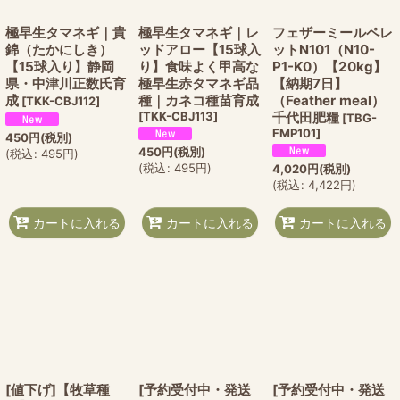
極早生タマネギ｜貴
極早生タマネギ｜レ
フェザーミールペレ
錦（たかにしき）
ッドアロー【15球入
ットN101（N10-
【15球入り】静岡
り】食味よく甲高な
P1-K0）【20kg】
県・中津川正数氏育
極早生赤タマネギ品
【納期7日】
成
種｜カネコ種苗育成
（Feather meal）
[
TKK-CBJ112
]
[
TKK-CBJ113
]
千代田肥糧
[
TBG-
FMP101
]
450
円
(税別)
450
円
(税別)
(
税込
:
495
円
)
(
税込
:
495
円
)
4,020
円
(税別)
(
税込
:
4,422
円
)
カートに入れる
カートに入れる
カートに入れる
[値下げ]【牧草種
[予約受付中・発送
[予約受付中・発送