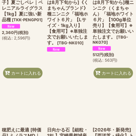
子】夏ごしペレ｜ペ
は8月下旬から]《く
は8月下旬から]種ニ
レニアルライグラス
まちゃんブランド》
ンニク（くまちゃ
【1kg】夏に強い新
種ニンニク「福地ホ
ん）「福地ホワイト
品種
ワイト６片」【Lサ
６片」【100g単位
[
TKK-PENGP01
]
イズ・1kg入り】
売り】【食用可】※
【食用可】※単独注
単独注文でお願いい
2,360
円
(税別)
文でお願いいたしま
たします。
[
TBG-
(
税込
:
2,596
円
)
す。
NK070
]
[
TBG-NK010
]
512
円
(税別)
(
税込
:
563
円
)
カートに入れる
カートに入れる
穂肥えに最適 [特価
日向かる石【細粒・
[2026年・新発売]
品] ミノラスMD｜
18L】宮崎県都城産
【西洋芝・緑化】ト