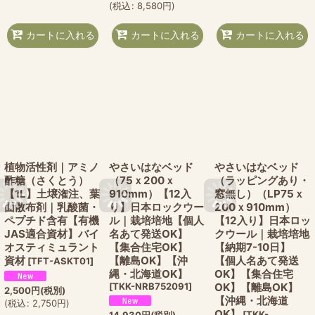
(
税込
:
8,580
円
)
カートに入れる
カートに入れる
カートに入れる
植物活性剤｜アミノ
やさいはなベッド
やさいはなベッド
酢糖（さくとう）
（75ｘ200ｘ
（ラッピングあり・
【1L】土壌潅注、葉
910mm）【12入
窓無し）（LP75ｘ
面散布剤｜乳酸菌・
り】日本ロックウー
200ｘ910mm）
ペプチド含有【有機
ル｜栽培培地【個人
【12入り】日本ロッ
JAS適合資材】バイ
名あて発送OK】
クウール｜栽培培地
オスティミュラント
【集合住宅OK】
【納期7-10日】
資材
【離島OK】【沖
【個人名あて発送
[
TFT-ASKT01
]
縄・北海道OK】
OK】【集合住宅
[
TKK-NRB752091
]
OK】【離島OK】
2,500
円
(税別)
【沖縄・北海道
(
税込
:
2,750
円
)
OK】
[
TKK-
14,930
円
(税別)