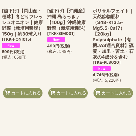
[値下げ]【岡山産・
[値下げ]【沖縄産】
ポリサルフェイト｜
種球】冬どりフレッ
沖縄 島らっきょ
天然鉱物肥料
シュオニオン｜健康
【100g】沖縄健康
（S48-K13.5-
野菜（栽培用種球）
野菜（栽培用種球）
Mg5.5-Ca17）
150g｜約30球入り
[
TKK-SIM001
]
【20kg】
[
TKK-FONI015
]
Polysulphate【有
機JAS適合資材】硫
499
円
(税別)
黄・加里・苦土・石
(
税込
:
548
円
)
599
円
(税別)
灰の4成分を含む
(
税込
:
658
円
)
[
TKE-PLS020
]
4,746
円
(税別)
(
税込
:
5,220
円
)
カートに入れる
カートに入れる
カートに入れる