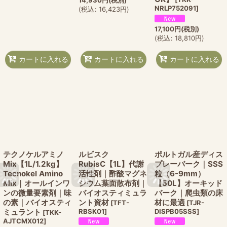
NRLP752091
]
(
税込
:
16,423
円
)
17,100
円
(税別)
(
税込
:
18,810
円
)
カートに入れる
カートに入れる
カートに入れる
テクノケルアミノ
ルビスク
ポルトガル産ディス
Mix【1L/1.2kg】
RubisC【1L】代謝
プレーバーク｜SSS
Tecnokel Amino
活性剤｜酢酸マグネ
粒（6-9mm）
Mix｜オールインワ
シウム葉面散布剤｜
【50L】オーキッド
ンの微量要素剤｜味
バイオスティミュラ
バーク｜爬虫類の床
の素｜バイオスティ
ント資材
材に最適
[
TFT-
[
TJR-
ミュラント
RBSK01
]
DISPB05SSS
]
[
TKK-
AJTCMX012
]