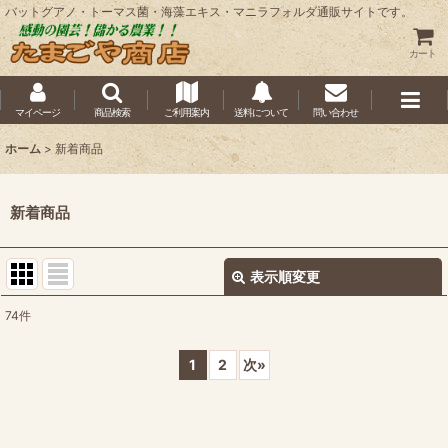
バットグアノ・トーマス菌・海藻エキス・マニラフォルダ通販サイトです。
カート
マイページ
商品検索
ご利用案内
送料について
問い合わせ
ホーム
>
新着商品
新着商品
表示順変更
閉じる
74
件
表示数
:
1
2
次
»
並び順
:
絞り込む