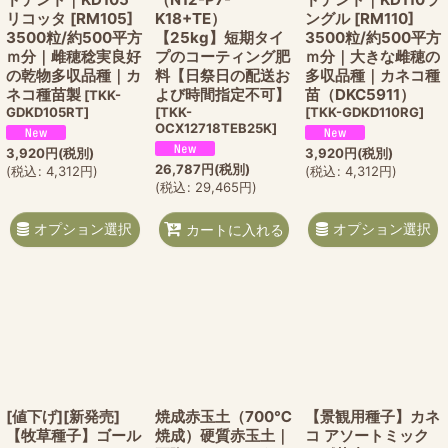
リコッタ [RM105]
K18+TE）
ングル [RM110]
3500粒/約500平方
【25kg】短期タイ
3500粒/約500平方
ｍ分｜雌穂稔実良好
プのコーティング肥
ｍ分｜大きな雌穂の
の乾物多収品種｜カ
料【日祭日の配送お
多収品種｜カネコ種
ネコ種苗製
よび時間指定不可】
苗（DKC5911）
[
TKK-
GDKD105RT
]
[
TKK-
[
TKK-GDKD110RG
]
OCX12718TEB25K
]
3,920
円
(税別)
3,920
円
(税別)
26,787
円
(税別)
(
税込
:
4,312
円
)
(
税込
:
4,312
円
)
(
税込
:
29,465
円
)
オプション選択
オプション選択
カートに入れる
[値下げ][新発売]
焼成赤玉土（700℃
【景観用種子】カネ
【牧草種子】ゴール
焼成）硬質赤玉土｜
コ アソートミック