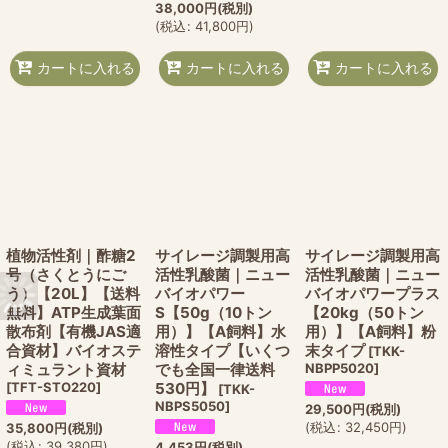
38,000
円
(税別)
(
税込
:
41,800
円
)
カートに入れる
カートに入れる
カートに入れる
植物活性剤｜酢糖2
サイレージ調製用高
サイレージ調製用高
号（さくとうにご
活性乳酸菌｜ニュー
活性乳酸菌｜ニュー
う）【20L】【送料
バイオパワー
バイオパワープラス
無料】ATP生成葉面
S【50g（10トン
【20kg（50トン
散布剤【有機JAS適
用）】【A飼料】水
用）】【A飼料】粉
合資材】バイオステ
溶性タイプ【いくつ
末タイプ
[
TKK-
ィミュラント資材
でも全国一律送料
NBPP5020
]
[
TFT-STO220
]
530円】
[
TKK-
NBPS5050
]
29,500
円
(税別)
(
税込
:
32,450
円
)
35,800
円
(税別)
(
税込
:
39,380
円
)
4,453
円
(税別)