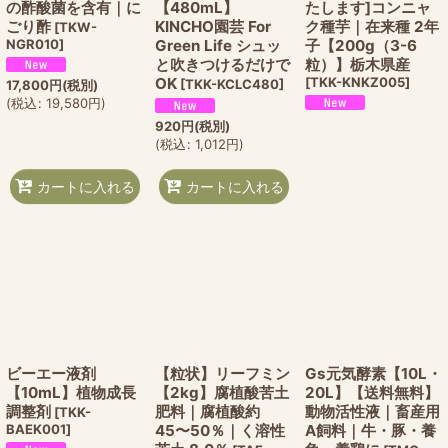
の酢酸菌を含有｜に
【480mL】
たします]コンニャ
ごり酢
KINCHO園芸 For
ク種芋｜在来種 2年
[
TKW-
NGR010
]
Green Life シュッ
子【200g（3-6
と吹きつけるだけで
粒）】栃木県産
OK
[
TKK-KNKZ005
]
[
TKK-KCLC480
]
17,800
円
(税別)
(
税込
:
19,580
円
)
920
円
(税別)
(
税込
:
1,012
円
)
カートに入れる
カートに入れる
ビーエー液剤
【粒状】リーフミン
Gs元気酵素【10L・
【10mL】植物成長
【2kg】腐植酸苦土
20L】【送料無料】
調整剤
肥料｜腐植酸約
動物活性液｜畜産用
[
TKK-
BAEK001
]
45〜50％｜く溶性
A飼料｜牛・豚・養