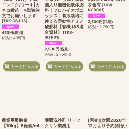
ニンニク/リーキ|カ
菌入り無機化液体肥
を含有
[
TKW-
ネコ種苗 ※単独注
料｜プロバイオポニ
NGR001
]
文でお願いします
ックス｜養液栽培に
[
TKK-CBJ113
]
使える即効性アミノ
2,500
円
(税別)
酸肥料【有機JAS適
(
税込
:
2,750
円
)
合資材】
[
TKS-
450
円
(税別)
IKTR01
]
(
税込
:
495
円
)
2,500
円
(税別)
(
税込
:
2,750
円
)
カートに入れる
カートに入れる
カートに入れる
農業用酢酸菌
葉面洗浄剤 リーフ
[完売][次回2026年
【10kg】6億個/mL
クリン業務用
12月より予約開始い