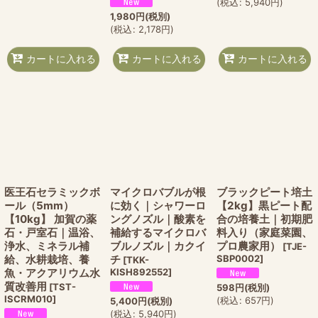
(
税込
:
5,940
円
)
1,980
円
(税別)
(
税込
:
2,178
円
)
カートに入れる
カートに入れる
カートに入れる
医王石セラミックボ
マイクロバブルが根
ブラックピート培土
ール（5mm）
に効く｜シャワーロ
【2kg】黒ピート配
【10kg】 加賀の薬
ングノズル｜酸素を
合の培養土｜初期肥
石・戸室石｜温浴、
補給するマイクロバ
料入り（家庭菜園、
浄水、ミネラル補
ブルノズル｜カクイ
プロ農家用）
[
TJE-
給、水耕栽培、養
チ
SBP0002
]
[
TKK-
魚・アクアリウム水
KISH892552
]
質改善用
[
TST-
598
円
(税別)
ISCRM010
]
(
税込
:
657
円
)
5,400
円
(税別)
(
税込
:
5,940
円
)